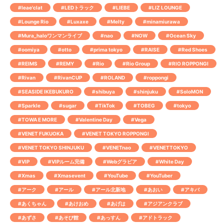
#leae'clat
#LEDトラック
#LIEBE
#LIZ LOUNGE
#Lounge Rio
#Luxaxe
#Melty
#minamiurawa
#Mura_haloワンマンライブ
#nao
#NOW
#Ocean Sky
#oomiya
#otto
#prima tokyo
#RAISE
#Red Shoes
#REIMS
#REMY
#Rio
#Rio Group
#RIO ROPPONGI
#Rivan
#RivanCUP
#ROLAND
#roppongi
#SEASIDE IKEBUKURO
#shibuya
#shinjuku
#SoloMON
#Sparkle
#sugar
#TikTok
#TOBEG
#tokyo
#TOWA E MORE
#Valentine Day
#Vega
#VENET FUKUOKA
#VENET TOKYO ROPPONGI
#VENET TOKYO SHINJUKU
#VENETnao
#VENETTOKYO
#VIP
#VIPルーム完備
#Webグラビア
#White Day
#Xmas
#Xmasevent
#YouTube
#YouTuber
#アーク
#アール
#アール北新地
#あおい
#アキバ
#あくちゃん
#あけおめ
#あげは
#アジアンクラブ
#あずさ
#あそび館
#あっすん
#アドトラック