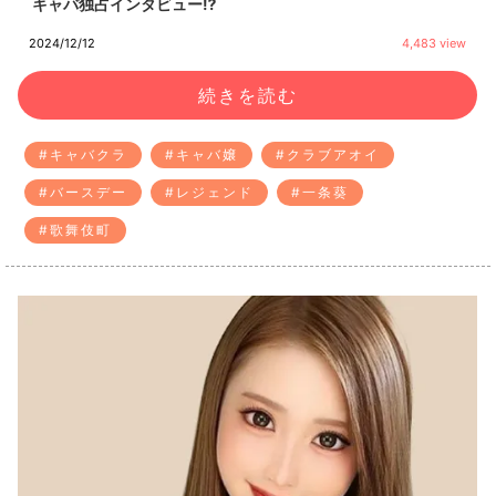
キャバ独占インタビュー⁉
2024/12/12
4,483 view
続きを読む
#キャバクラ
#キャバ嬢
#クラブアオイ
#バースデー
#レジェンド
#一条葵
#歌舞伎町