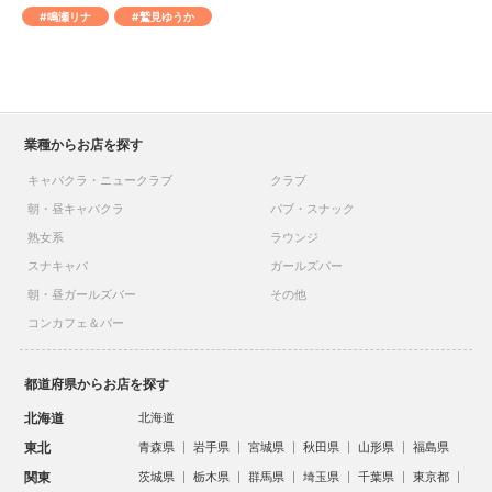
#鳴瀬リナ
#鷲見ゆうか
業種からお店を探す
キャバクラ・ニュークラブ
クラブ
朝・昼キャバクラ
パブ・スナック
熟女系
ラウンジ
スナキャバ
ガールズバー
朝・昼ガールズバー
その他
コンカフェ＆バー
都道府県からお店を探す
北海道
北海道
東北
青森県
岩手県
宮城県
秋田県
山形県
福島県
関東
茨城県
栃木県
群馬県
埼玉県
千葉県
東京都