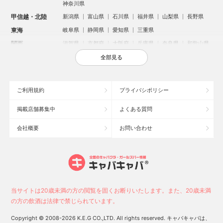
神奈川県
甲信越・北陸
新潟県
富山県
石川県
福井県
山梨県
長野県
東海
岐阜県
静岡県
愛知県
三重県
関西
滋賀県
京都府
大阪府
兵庫県
奈良県
和歌山県
中国
鳥取県
島根県
岡山県
広島県
山口県
全部見る
四国
徳島県
香川県
愛媛県
高知県
九州・沖縄
福岡県
佐賀県
長崎県
熊本県
大分県
宮崎県
ご利用規約
プライバシポリシー
鹿児島県
沖縄県
掲載店舗募集中
よくある質問
人気のエリアからお店を探す
会社概要
お問い合わせ
新宿のキャバクラ
歌舞伎町のキャバクラ
北新地のキャバクラ
札幌市のキャバクラ
すすきののキャバクラ
池袋のキャバクラ
ミナミのキャバクラ
大宮のキャバクラ
六本木のキャバクラ
新潟市のキャバクラ
池袋駅（西口）のキャバクラ
池袋駅（東口）のキャバクラ
高崎市のキャバクラ
福岡市のキャバクラ
当サイトは20歳未満の方の閲覧を固くお断りいたします。また、20歳未満
長野市のキャバクラ
宇都宮市のキャバクラ
新潟駅前のキャバクラ
の方の飲酒は法律で禁じられています。
中洲のキャバクラ
上野のキャバクラ
函館市のキャバクラ
Copyright © 2008-2026 K.E.G CO.,LTD. All rights reserved. キャバキャバは、