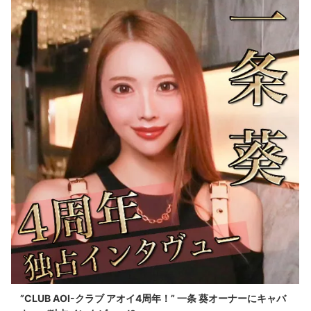
”CLUB AOI-クラブ アオイ4周年！” 一条 葵オーナーにキャバ