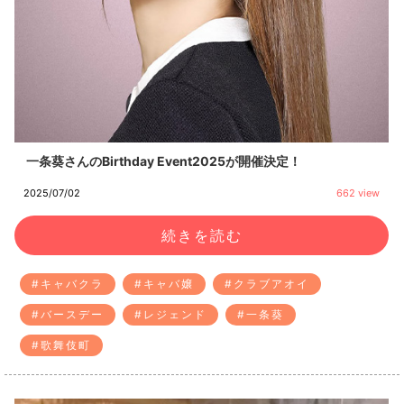
一条葵さんのBirthday Event2025が開催決定！
2025/07/02
662 view
続きを読む
#キャバクラ
#キャバ嬢
#クラブアオイ
#バースデー
#レジェンド
#一条葵
#歌舞伎町