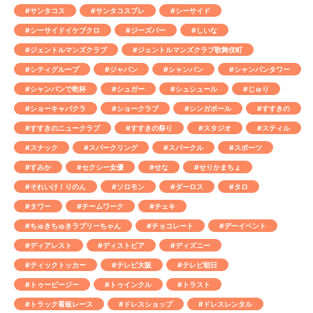
#サンタコス
#サンタコスプレ
#シーサイド
#シーサイドイケブクロ
#ジーズバー
#しいな
#ジェントルマンズクラブ
#ジェントルマンズクラブ歌舞伎町
#シティグループ
#ジャパン
#シャンパン
#シャンパンタワー
#シャンパンで乾杯
#シュガー
#シュシュール
#じゅり
#ショーキャバクラ
#ショークラブ
#シンガポール
#すすきの
#すすきのニュークラブ
#すすきの祭り
#スタジオ
#スティル
#スナック
#スパークリング
#スパークル
#スポーツ
#すみか
#セクシー女優
#せな
#せりかまちょ
#それいけ！りのん
#ソロモン
#ダーロス
#タロ
#タワー
#チームワーク
#チェキ
#ちゅきちゅきラブリーちゃん
#チョコレート
#デーイベント
#ディアレスト
#ディストピア
#ディズニー
#ティックトッカー
#テレビ大阪
#テレビ朝日
#トゥービージー
#トゥインクル
#トラスト
#トラック看板レース
#ドレスショップ
#ドレスレンタル