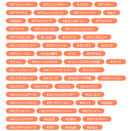
#アドトレーラー
#アニバーサリー
#アネラ
#アフター
#アマテラス
#アミューズメント
#アメトーーク！
#あや
#あゆみ
#アルカディア
#あるこほりっく
#アルバイト
#アワード
#アンジュール
#アンジュールミナミ
#アンビエンテ
#いぶき
#イベント
#インタビュー
#インフルエンサー
#ヴァンクール
#ヴィヴィ
#ヴェガ
#ヴェルージュ
#うちわ祭り
#うに
#ウラもの
#うらん
#ウレッコスタジオ
#ウレッコスタジオ大阪
#エース
#エースグループ
#エースファクトリー
#エーディー
#エイチグループ
#エコーズ
#エスケープ中洲
#エディション
#エテルナ
#エリアG
#えりな
#エルドラド
#エンジェルアール
#エンジェルフェザー
#エンタメ
#オーシャンスカイ
#オーディション
#オット
#おばけ
#オフショット
#オリジナルシャンパン
#オリシャン
#オレンジテラス
#お正月
#お祭り
#ガールズバー
#カイザーグループ
#カナ
#かなめ
#かなん