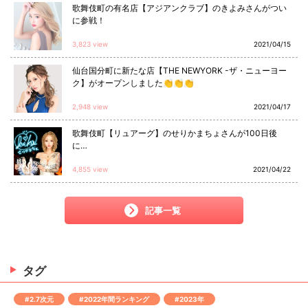
歌舞伎町の有名店【アジアンクラブ】のきよみさんがつい
に参戦！
3,823 view
2021/04/15
仙台国分町に新たな店【THE NEWYORK -ザ・ニューヨー
ク】がオープンしました👏👏👏
2,948 view
2021/04/17
歌舞伎町【リュアーグ】のせりかまちょさんが100日後
に…
4,855 view
2021/04/22
記事一覧
タグ
#2.7次元
#2022年間ランキング
#2023年