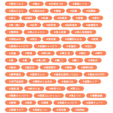
#熊谷ベルス
#熟女
#白咲ゆづき
#看板レース
#真白ひまり
#真白ゆき
#着物
#祇園
#祇園祭
#祭り
#福岡
#私服
#秋葉原
#移籍
#節分
#粋（朝）
#紅羽
#経営者
#結果発表
#綾瀬美月
#繁華街
#美人キャスト
#美人茶屋
#美人茶屋新宿
#美咲みゆ
#美女
#美容液
#美蘭田かおる
#群馬
#群馬キャバクラ
#老舗キャバクラ
#老舗店
#花火
#花魁
#華凛
#華小町
#華月 杏
#華灯
#華門
#葵
#蓮
#蓮上野
#蘭◯
#蘭〇
#表彰式
#観光
#誕生日
#謹賀新年
#豊橋
#豪華内装
#豪華賞品
#貴咲モエカ
#資産全部売ってみた
#賞金100万円
#赤門倶楽部
#輝咲ゆりあ先生
#逢坂のあ
#進撃のノア
#遠坂 凛
#鈴木りあ
#鈴音りん
#関コレ
#関東キャバクラ
#関西コレクション
#雪まつり
#電撃移籍
#静岡
#風景
#高崎
#高崎キャバクラ
#高崎キュート
#高崎マキア
#高崎まつり
#高待遇
#高時給