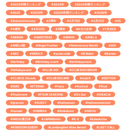
#2023年間ランキング
#2024年
#2024年間ランキング
#2025
#2025年
#2025年間ランキング
#2026年
#2nd anniversary
#2周年
#3月15日
#3月21日
#45
#4周年
#4月22日
#5周年
#6月の女神
#7月29日
#ABEMA
#AMATERAS
#AMON
#ANELA
#ANELA朝
#Angel Feather
#Anniversary Month
#AOI
#ARC
#AREA G
#azian club
#B Make
#Barbie
#birthday
#Birthday event
#birthdayevent
#bithdayevent
#CLUB AOI
#CLUB BACHERON
#CLUB EL Dorado
#CLUB ESCAPE
#club R
#EDITION
#EMO
#ETERNA
#Fairy
#festival
#final
#finalevent
#FOUR SEASONS
#G’s Bar
#GRACIA
#gravure
#GUEST
#halloween
#halloweenevent
#hanabi
#HIMEKA
#ikebukuro
#INSOU
#INSOU東日本
#JAPANDoGs
#K-Ⅱ
#kabukicho
#KINGDOM QUEEN
#Lamborghini Wine Award
#LAST CALL