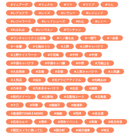
#リュアーグ
#リュクセ
#リリ
#リリブ
#りん
#レアエクラ
#レイズ
#レヴュー
#レジェンド
#レジャラース
#レッドシューズ
#れな
#レミー
#れみれみ
#レンウエノ
#ワンチャン
#ワンチャンミナミ心斎橋
#一ノ瀬るあ
#一億円
#一条葵
#一条響
#七海ゆうり
#上野
#上野キャバクラ
#上野ナイトワーク
#不死鳥
#中州
#中洲
#中洲キャバクラ
#中洲キャバ嬢
#中野
#乃南はる
#久住莉奈
#京橋
#京都
#人気キャバクラ
#人気嬢
#人気店
#仙台
#元グラビアアイドル
#先崎あゆ
#六本木
#六本木キャバクラ
#出店
#函館
#初代クイーン
#北新地
#北新地エース
#北海道
#十三
#卒業
#南柚子
#南浦和
#南浦和TOWA E MORE
#南銀
#同伴
#名古屋
#呂布カルマ
#周年
#周年イベント
#和装
#咲月朱音
#固定カメラに映ってた
#国分町
#城月瑞希
#埼玉