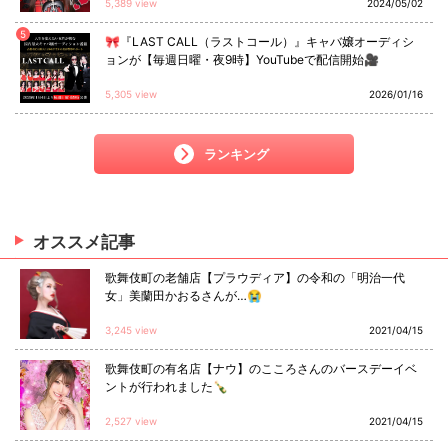
5,389 view
2024/05/02
5
🎀『LAST CALL（ラストコール）』キャバ嬢オーディシ
ョンが【毎週日曜・夜9時】YouTubeで配信開始🎥
5,305 view
2026/01/16
ランキング
オススメ
記事
歌舞伎町の老舗店【プラウディア】の令和の「明治一代
女」美蘭田かおるさんが…😭
3,245 view
2021/04/15
歌舞伎町の有名店【ナウ】のこころさんのバースデーイベ
ントが行われました🍾
2,527 view
2021/04/15