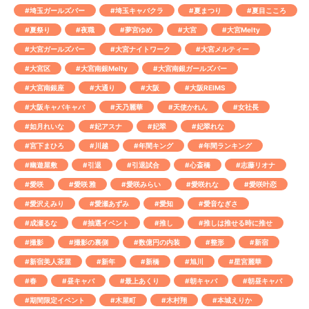
#埼玉ガールズバー
#埼玉キャバクラ
#夏まつり
#夏目こころ
#夏祭り
#夜職
#夢宮ゆめ
#大宮
#大宮Melty
#大宮ガールズバー
#大宮ナイトワーク
#大宮メルティー
#大宮区
#大宮南銀Melty
#大宮南銀ガールズバー
#大宮南銀座
#大通り
#大阪
#大阪REIMS
#大阪キャバキャバ
#天乃麗華
#天使かれん
#女社長
#如月れいな
#妃アスナ
#妃翠
#妃翠れな
#宮下まひろ
#川越
#年間キング
#年間ランキング
#幽遊屋敷
#引退
#引退試合
#心斎橋
#志藤リオナ
#愛咲
#愛咲 雅
#愛咲みらい
#愛咲れな
#愛咲叶恋
#愛沢えみり
#愛瀬あずみ
#愛知
#愛音なぎさ
#成瀬るな
#抽選イベント
#推し
#推しは推せる時に推せ
#撮影
#撮影の裏側
#数億円の内装
#整形
#新宿
#新宿美人茶屋
#新年
#新橋
#旭川
#星宮麗華
#春
#昼キャバ
#最上あくり
#朝キャバ
#朝昼キャバ
#期間限定イベント
#木屋町
#木村翔
#本城えりか