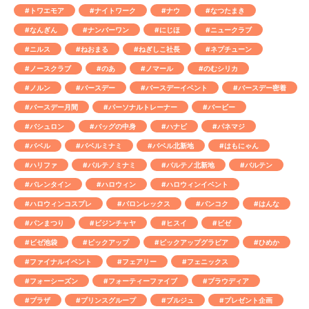
#トワエモア
#ナイトワーク
#ナウ
#なつたまき
#なんぎん
#ナンバーワン
#にじほ
#ニュークラブ
#ニルス
#ねおまる
#ねぎしこ社長
#ネプチューン
#ノースクラブ
#のあ
#ノマール
#のむシリカ
#ノルン
#バースデー
#バースデーイベント
#バースデー密着
#バースデー月間
#パーソナルトレーナー
#バービー
#バシュロン
#バッグの中身
#ハナビ
#パネマジ
#バベル
#バベルミナミ
#バベル北新地
#はもにゃん
#ハリファ
#パルテノミナミ
#パルテノ北新地
#バルテン
#バレンタイン
#ハロウィン
#ハロウィンイベント
#ハロウィンコスプレ
#バロンレックス
#バンコク
#はんな
#パンまつり
#ビジンチャヤ
#ヒスイ
#ビゼ
#ビゼ池袋
#ピックアップ
#ピックアップグラビア
#ひめか
#ファイナルイベント
#フェアリー
#フェニックス
#フォーシーズン
#フォーティーファイブ
#プラウディア
#プラザ
#プリンスグループ
#ブルジュ
#プレゼント企画