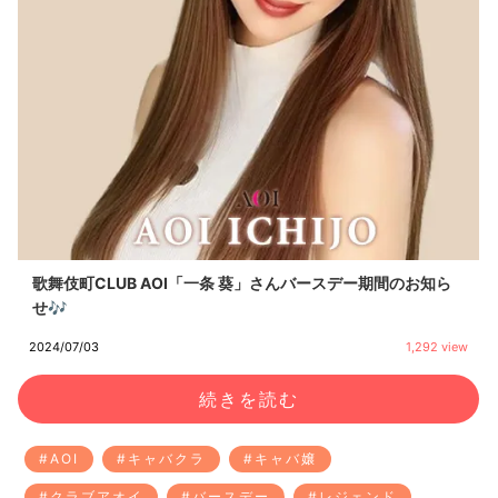
歌舞伎町CLUB AOI「一条 葵」さんバースデー期間のお知ら
せ🎶
2024/07/03
1,292 view
続きを読む
#AOI
#キャバクラ
#キャバ嬢
#クラブアオイ
#バースデー
#レジェンド