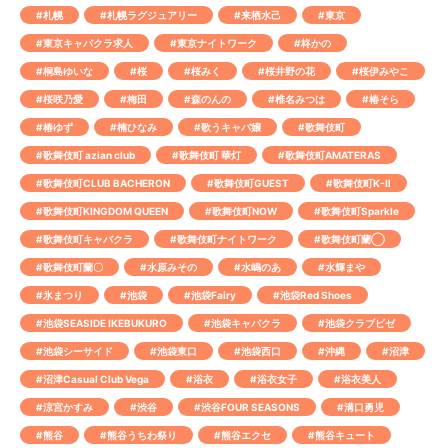
#札幌
#札幌ラグジュアリー
#来栖水己
#東京
#東京キャバクラ求人
#東京ナイトワーク
#柊かの
#桐島ゆいな
#桜
#桜みく
#桜井野の花
#桜伊みやこ
#桜咲乃愛
#梅田
#森のんの
#椎名みつは
#椿そら
#椿ゆず
#楠ひなみ
#歌うキャバ嬢
#歌舞伎町
#歌舞伎町 azian club
#歌舞伎町 華灯
#歌舞伎町AMATERAS
#歌舞伎町CLUB BACHERON
#歌舞伎町GUEST
#歌舞伎町K-Ⅱ
#歌舞伎町KINGDOM QUEEN
#歌舞伎町NOW
#歌舞伎町Sparkle
#歌舞伎町キャバクラ
#歌舞伎町ナイトワーク
#歌舞伎町蘭◯
#歌舞伎町蘭〇
#水原みその
#水嶋のあ
#水輝まや
#氷まつり
#池袋
#池袋Fairy
#池袋Red Shoes
#池袋SEASIDE IKEBUKURO
#池袋キャバクラ
#池袋クラブビゼ
#池袋シーサイド
#池袋東口
#池袋西口
#沖縄
#沼津
#沼津Casual Club Vega
#浴衣
#浴衣女子
#浴衣美人
#涼宮かすみ
#渋谷
#渋谷FOUR SEASONS
#溝口勇児
#熊谷
#熊谷うちわ祭り
#熊谷エクセ
#熊谷キュート