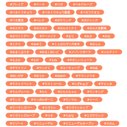
#プレミア
#ベース
#ベガ
#ベネグループ
#ベネトウキョウ
#ベネトウキョウ新宿
#ベネフクオカ
#ベネ東京
#ヘレナ
#ボウリング
#ボクシング
#ホステス
#ホスホス
#ホルスミナミ
#ホルス北新地
#ホワイトデー
#マーメイド
#まり
#みさ
#みな
#ミナミ
#みゆう
#ミュゼルヴァ六本木
#みらん
#みるくはうす
#みるくめいど
#メゾンドボーテ
#メルティー
#もえか
#もか
#もね
#やさしいニュース
#ヤマトリノ
#ヤンクミ
#ユーチューブ
#ゆあ
#ゆいぴす
#ゆうか
#ゆめの
#ラウンジリオ
#ラストイベント
#ラストコール
#らずわぁど
#ラピュタ
#ラムヴェール
#らら
#らららちゃん
#ランキング
#ランス
#ランボルギーニ
#ランマル
#リーベ
#リーマンズバー
#リヴァン
#リヴァンカップ
#リヴァングループ
#リオ
#りおな
#リズラウンジ
#リゾート
#リニューアル
#リニューアルオープン
#りのん