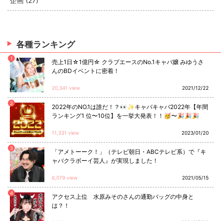
企画 (27)
各種ランキング
1
売上1日☆1億円☆ クラブエースのNo.1キャバ嬢 みゆうさ
んのBDイベントに密着！
20,341 view
2021/12/22
2
2022年のNO.1は誰だ！？👀✨キャバキャバ2022年【年間
ランキング1 位〜10位】を一挙大発表！！🥳〜🎉🎉🎉
11,331 view
2023/01/20
3
「アメトーーク！」（テレビ朝日・ABCテレビ系）で『キ
ャバクラボーイ芸人』が実現しました！
6,079 view
2021/05/15
4
アクセス上位 水原みそのさんの通勤バッグの中身と
は？！