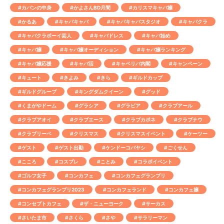
#カバンの中身
#かよさんBD月間
#カリスマキャバ嬢
#かるあ
#キャバキャバ
#キャバキャバスタジオ
#キャバクラ
#キャバクラボーイ芸人
#キャバドレス
#キャバ始め
#キャバ嬢
#キャバ嬢オーディション
#キャバ嬢ランキング
#キャバ嬢応援
#キャバ活
#キャベリバ内閣
#キャンペーン
#キュート
#きよみ
#きら
#ギルドカップ
#ギルドグループ
#キングダムクイーン
#グッド
#くまがやドーム
#グラシア
#グラビア
#クラブアール
#クラブアオイ
#クラブエース
#クラブカポネ
#クラブナウ
#クラブリーベ
#クリスマス
#クリスマスイベント
#ケーツー
#ゲスト
#ゲスト出勤
#ケンドーコバヤシ
#ごくせん
#こころ
#コスプレ
#ことみ
#コラボイベント
#ゴルフ女子
#コンカフェ
#コンカフェグランプリ
#コンカフェグランプリ2023
#コンカフェランド
#コンカフェ嬢
#コンセプトカフェ
#ザ・ニューヨーク
#サーカス
#さいたま市
#さくら
#さや
#サラリーマン