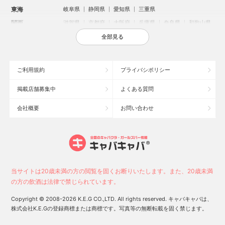
東海
岐阜県
静岡県
愛知県
三重県
関西
滋賀県
京都府
大阪府
兵庫県
奈良県
和歌山県
中国
鳥取県
島根県
岡山県
広島県
山口県
全部見る
四国
徳島県
香川県
愛媛県
高知県
九州・沖縄
福岡県
佐賀県
長崎県
熊本県
大分県
宮崎県
ご利用規約
プライバシポリシー
鹿児島県
沖縄県
掲載店舗募集中
よくある質問
人気のエリアからお店を探す
会社概要
お問い合わせ
新宿のキャバクラ
歌舞伎町のキャバクラ
北新地のキャバクラ
池袋のキャバクラ
札幌市のキャバクラ
すすきののキャバクラ
ミナミのキャバクラ
大宮のキャバクラ
六本木のキャバクラ
新潟市のキャバクラ
池袋駅（西口）のキャバクラ
池袋駅（東口）のキャバクラ
高崎市のキャバクラ
福岡市のキャバクラ
当サイトは20歳未満の方の閲覧を固くお断りいたします。また、20歳未満
新潟駅前のキャバクラ
宇都宮市のキャバクラ
中洲のキャバクラ
の方の飲酒は法律で禁じられています。
上野のキャバクラ
函館市のキャバクラ
長野市のキャバクラ
Copyright © 2008-2026 K.E.G CO.,LTD. All rights reserved. キャバキャバは、
株式会社K.E.Gの登録商標または商標です。写真等の無断転載を固く禁じます。