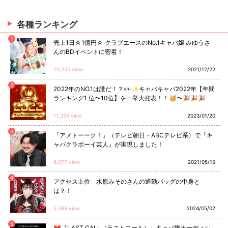
各種ランキング
1
売上1日☆1億円☆ クラブエースのNo.1キャバ嬢 みゆうさ
んのBDイベントに密着！
20,335 view
2021/12/22
2
2022年のNO.1は誰だ！？👀✨キャバキャバ2022年【年間
ランキング1 位〜10位】を一挙大発表！！🥳〜🎉🎉🎉
11,326 view
2023/01/20
3
「アメトーーク！」（テレビ朝日・ABCテレビ系）で『キ
ャバクラボーイ芸人』が実現しました！
6,077 view
2021/05/15
4
アクセス上位 水原みそのさんの通勤バッグの中身と
は？！
5,388 view
2024/05/02
5
🎀『LAST CALL（ラストコール）』キャバ嬢オーディシ