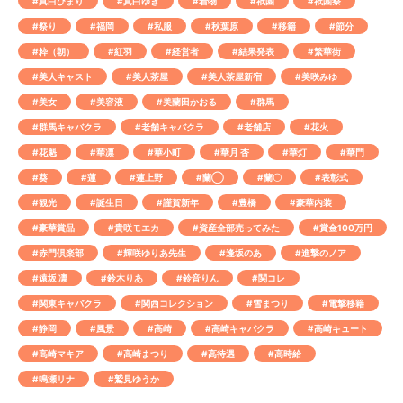
#真白ひまり
#真白ゆき
#着物
#祇園
#祇園祭
#祭り
#福岡
#私服
#秋葉原
#移籍
#節分
#粋（朝）
#紅羽
#経営者
#結果発表
#繁華街
#美人キャスト
#美人茶屋
#美人茶屋新宿
#美咲みゆ
#美女
#美容液
#美蘭田かおる
#群馬
#群馬キャバクラ
#老舗キャバクラ
#老舗店
#花火
#花魁
#華凛
#華小町
#華月 杏
#華灯
#華門
#葵
#蓮
#蓮上野
#蘭◯
#蘭〇
#表彰式
#観光
#誕生日
#謹賀新年
#豊橋
#豪華内装
#豪華賞品
#貴咲モエカ
#資産全部売ってみた
#賞金100万円
#赤門倶楽部
#輝咲ゆりあ先生
#逢坂のあ
#進撃のノア
#遠坂 凛
#鈴木りあ
#鈴音りん
#関コレ
#関東キャバクラ
#関西コレクション
#雪まつり
#電撃移籍
#静岡
#風景
#高崎
#高崎キャバクラ
#高崎キュート
#高崎マキア
#高崎まつり
#高待遇
#高時給
#鳴瀬リナ
#鷲見ゆうか