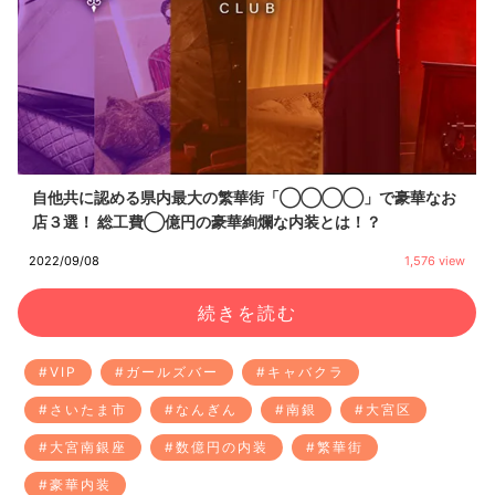
自他共に認める県内最大の繁華街「◯◯◯◯」で豪華なお
店３選！ 総工費◯億円の豪華絢爛な内装とは！？
2022/09/08
1,576 view
続きを読む
#VIP
#ガールズバー
#キャバクラ
#さいたま市
#なんぎん
#南銀
#大宮区
#大宮南銀座
#数億円の内装
#繁華街
#豪華内装