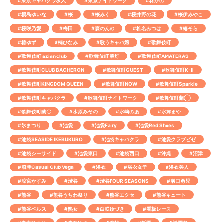
#東京キャバクラ求人
#東京ナイトワーク
#柊かの
#桐島ゆいな
#桜
#桜みく
#桜井野の花
#桜伊みやこ
#桜咲乃愛
#梅田
#森のんの
#椎名みつは
#椿そら
#椿ゆず
#楠ひなみ
#歌うキャバ嬢
#歌舞伎町
#歌舞伎町 azian club
#歌舞伎町 華灯
#歌舞伎町AMATERAS
#歌舞伎町CLUB BACHERON
#歌舞伎町GUEST
#歌舞伎町K-Ⅱ
#歌舞伎町KINGDOM QUEEN
#歌舞伎町NOW
#歌舞伎町Sparkle
#歌舞伎町キャバクラ
#歌舞伎町ナイトワーク
#歌舞伎町蘭◯
#歌舞伎町蘭〇
#水原みその
#水嶋のあ
#水輝まや
#氷まつり
#池袋
#池袋Fairy
#池袋Red Shoes
#池袋SEASIDE IKEBUKURO
#池袋キャバクラ
#池袋クラブビゼ
#池袋シーサイド
#池袋東口
#池袋西口
#沖縄
#沼津
#沼津Casual Club Vega
#浴衣
#浴衣女子
#浴衣美人
#涼宮かすみ
#渋谷
#渋谷FOUR SEASONS
#溝口勇児
#熊谷
#熊谷うちわ祭り
#熊谷エクセ
#熊谷キュート
#熊谷ベルス
#熟女
#白咲ゆづき
#看板レース