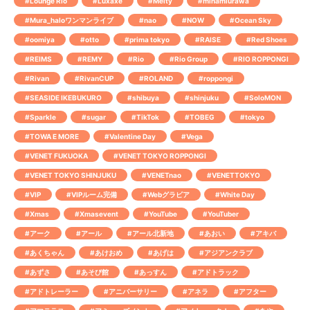
#Lounge Rio
#Luxaxe
#Melty
#minamiurawa
#Mura_haloワンマンライブ
#nao
#NOW
#Ocean Sky
#oomiya
#otto
#prima tokyo
#RAISE
#Red Shoes
#REIMS
#REMY
#Rio
#Rio Group
#RIO ROPPONGI
#Rivan
#RivanCUP
#ROLAND
#roppongi
#SEASIDE IKEBUKURO
#shibuya
#shinjuku
#SoloMON
#Sparkle
#sugar
#TikTok
#TOBEG
#tokyo
#TOWA E MORE
#Valentine Day
#Vega
#VENET FUKUOKA
#VENET TOKYO ROPPONGI
#VENET TOKYO SHINJUKU
#VENETnao
#VENETTOKYO
#VIP
#VIPルーム完備
#Webグラビア
#White Day
#Xmas
#Xmasevent
#YouTube
#YouTuber
#アーク
#アール
#アール北新地
#あおい
#アキバ
#あくちゃん
#あけおめ
#あげは
#アジアンクラブ
#あずさ
#あそび館
#あっすん
#アドトラック
#アドトレーラー
#アニバーサリー
#アネラ
#アフター