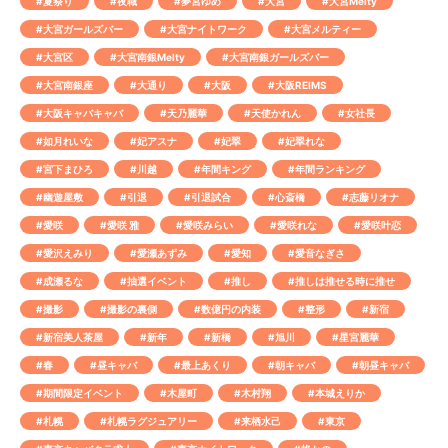
#夏祭り
#夜職
#夢宮ゆめ
#大宮
#大宮Melty
#大宮ガールズバー
#大宮ナイトワーク
#大宮メルティー
#大宮区
#大宮南銀Melty
#大宮南銀ガールズバー
#大宮南銀座
#大通り
#大阪
#大阪REIMS
#大阪キャバキャバ
#天乃麗華
#天使かれん
#女社長
#如月れいな
#妃アスナ
#妃翠
#妃翠れな
#宮下まひろ
#川越
#年間キング
#年間ランキング
#幽遊屋敷
#引退
#引退試合
#心斎橋
#志藤リオナ
#愛咲
#愛咲 雅
#愛咲みらい
#愛咲れな
#愛咲叶恋
#愛沢えみり
#愛瀬あずみ
#愛知
#愛音なぎさ
#成瀬るな
#抽選イベント
#推し
#推しは推せる時に推せ
#撮影
#撮影の裏側
#数億円の内装
#整形
#新宿
#新宿美人茶屋
#新年
#新橋
#旭川
#星宮麗華
#春
#昼キャバ
#最上あくり
#朝キャバ
#朝昼キャバ
#期間限定イベント
#木屋町
#木村翔
#本城えりか
#札幌
#札幌ラグジュアリー
#来栖水己
#東京