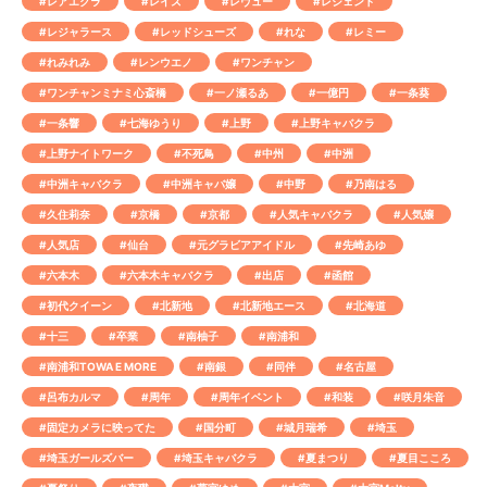
#レアエクラ
#レイズ
#レヴュー
#レジェンド
#レジャラース
#レッドシューズ
#れな
#レミー
#れみれみ
#レンウエノ
#ワンチャン
#ワンチャンミナミ心斎橋
#一ノ瀬るあ
#一億円
#一条葵
#一条響
#七海ゆうり
#上野
#上野キャバクラ
#上野ナイトワーク
#不死鳥
#中州
#中洲
#中洲キャバクラ
#中洲キャバ嬢
#中野
#乃南はる
#久住莉奈
#京橋
#京都
#人気キャバクラ
#人気嬢
#人気店
#仙台
#元グラビアアイドル
#先崎あゆ
#六本木
#六本木キャバクラ
#出店
#函館
#初代クイーン
#北新地
#北新地エース
#北海道
#十三
#卒業
#南柚子
#南浦和
#南浦和TOWA E MORE
#南銀
#同伴
#名古屋
#呂布カルマ
#周年
#周年イベント
#和装
#咲月朱音
#固定カメラに映ってた
#国分町
#城月瑞希
#埼玉
#埼玉ガールズバー
#埼玉キャバクラ
#夏まつり
#夏目こころ