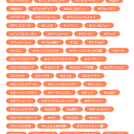
#アマテラス
#アミューズメント
#アメトーーク！
#あや
#あゆみ
#アルカディア
#あるこほりっく
#アルバイト
#アワード
#アンジュール
#アンジュールミナミ
#アンビエンテ
#いぶき
#イベント
#インタビュー
#インフルエンサー
#ヴァンクール
#ヴィヴィ
#ヴェガ
#ヴェルージュ
#うちわ祭り
#うに
#ウラもの
#うらん
#ウレッコスタジオ
#ウレッコスタジオ大阪
#エース
#エースグループ
#エースファクトリー
#エーディー
#エイチグループ
#エコーズ
#エスケープ中洲
#エディション
#エテルナ
#エリアG
#えりな
#エルドラド
#エンジェルアール
#エンジェルフェザー
#エンタメ
#オーシャンスカイ
#オーディション
#オット
#おばけ
#オフショット
#オリジナルシャンパン
#オリシャン
#オレンジテラス
#お正月
#お祭り
#ガールズバー
#カイザーグループ
#カナ
#かなめ
#かなん
#カバンの中身
#かよさんBD月間
#カリスマキャバ嬢