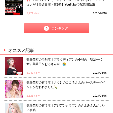
ョンが【毎週日曜・夜9時】YouTubeで配信開始🎥
5,271 view
2026/01/16
ランキング
オススメ
記事
歌舞伎町の老舗店【プラウディア】の令和の「明治一代
女」美蘭田かおるさんが…😭
3,243 view
2021/04/15
歌舞伎町の有名店【ナウ】のこころさんのバースデーイベ
ントが行われました🍾
2,526 view
2021/04/15
歌舞伎町の有名店【アジアンクラブ】のきよみさんがつい
に参戦！