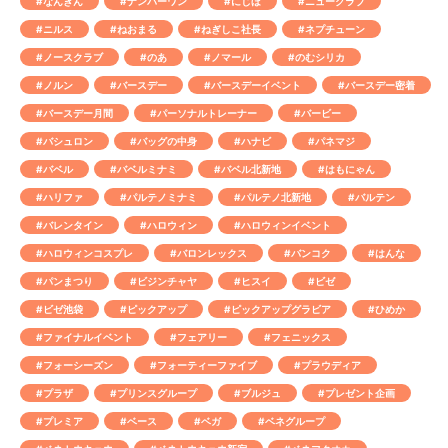
#なんぎん
#ナンバーワン
#にじほ
#ニュークラブ
#ニルス
#ねおまる
#ねぎしこ社長
#ネプチューン
#ノースクラブ
#のあ
#ノマール
#のむシリカ
#ノルン
#バースデー
#バースデーイベント
#バースデー密着
#バースデー月間
#パーソナルトレーナー
#バービー
#バシュロン
#バッグの中身
#ハナビ
#パネマジ
#バベル
#バベルミナミ
#バベル北新地
#はもにゃん
#ハリファ
#パルテノミナミ
#パルテノ北新地
#バルテン
#バレンタイン
#ハロウィン
#ハロウィンイベント
#ハロウィンコスプレ
#バロンレックス
#バンコク
#はんな
#パンまつり
#ビジンチャヤ
#ヒスイ
#ビゼ
#ビゼ池袋
#ピックアップ
#ピックアップグラビア
#ひめか
#ファイナルイベント
#フェアリー
#フェニックス
#フォーシーズン
#フォーティーファイブ
#プラウディア
#プラザ
#プリンスグループ
#ブルジュ
#プレゼント企画
#プレミア
#ベース
#ベガ
#ベネグループ