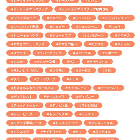
#シーサイドイケブクロ
#ジーズバー
#しいな
#ジェントルマンズクラブ
#ジェントルマンズクラブ歌舞伎町
#シティグループ
#ジャパン
#シャンパン
#シャンパンタワー
#シャンパンで乾杯
#シュガー
#シュシュール
#じゅり
#ショーキャバクラ
#ショークラブ
#シンガポール
#すすきの
#すすきのニュークラブ
#すすきの祭り
#スタジオ
#スティル
#スナック
#スパークリング
#スパークル
#スポーツ
#すみか
#セクシー女優
#せな
#せりかまちょ
#それいけ！りのん
#ソロモン
#ダーロス
#タロ
#タワー
#チームワーク
#チェキ
#ちゅきちゅきラブリーちゃん
#チョコレート
#デーイベント
#ディアレスト
#ディストピア
#ディズニー
#ティックトッカー
#テレビ大阪
#テレビ朝日
#トゥービージー
#トゥインクル
#トラスト
#トラック看板レース
#ドレスショップ
#ドレスレンタル
#トワエモア
#ナイトワーク
#ナウ
#なつたまき