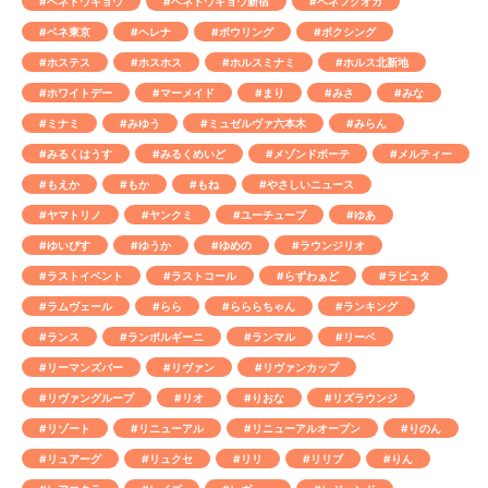
#ベネトウキョウ
#ベネトウキョウ新宿
#ベネフクオカ
#ベネ東京
#ヘレナ
#ボウリング
#ボクシング
#ホステス
#ホスホス
#ホルスミナミ
#ホルス北新地
#ホワイトデー
#マーメイド
#まり
#みさ
#みな
#ミナミ
#みゆう
#ミュゼルヴァ六本木
#みらん
#みるくはうす
#みるくめいど
#メゾンドボーテ
#メルティー
#もえか
#もか
#もね
#やさしいニュース
#ヤマトリノ
#ヤンクミ
#ユーチューブ
#ゆあ
#ゆいぴす
#ゆうか
#ゆめの
#ラウンジリオ
#ラストイベント
#ラストコール
#らずわぁど
#ラピュタ
#ラムヴェール
#らら
#らららちゃん
#ランキング
#ランス
#ランボルギーニ
#ランマル
#リーベ
#リーマンズバー
#リヴァン
#リヴァンカップ
#リヴァングループ
#リオ
#りおな
#リズラウンジ
#リゾート
#リニューアル
#リニューアルオープン
#りのん
#リュアーグ
#リュクセ
#リリ
#リリブ
#りん