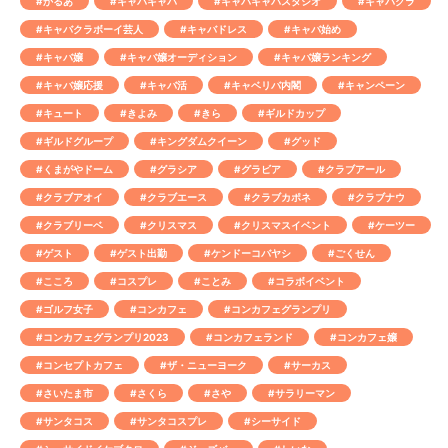
#かるあ
#キャバキャバ
#キャバキャバスタジオ
#キャバクラ
#キャバクラボーイ芸人
#キャバドレス
#キャバ始め
#キャバ嬢
#キャバ嬢オーディション
#キャバ嬢ランキング
#キャバ嬢応援
#キャバ活
#キャベリバ内閣
#キャンペーン
#キュート
#きよみ
#きら
#ギルドカップ
#ギルドグループ
#キングダムクイーン
#グッド
#くまがやドーム
#グラシア
#グラビア
#クラブアール
#クラブアオイ
#クラブエース
#クラブカポネ
#クラブナウ
#クラブリーベ
#クリスマス
#クリスマスイベント
#ケーツー
#ゲスト
#ゲスト出勤
#ケンドーコバヤシ
#ごくせん
#こころ
#コスプレ
#ことみ
#コラボイベント
#ゴルフ女子
#コンカフェ
#コンカフェグランプリ
#コンカフェグランプリ2023
#コンカフェランド
#コンカフェ嬢
#コンセプトカフェ
#ザ・ニューヨーク
#サーカス
#さいたま市
#さくら
#さや
#サラリーマン
#サンタコス
#サンタコスプレ
#シーサイド