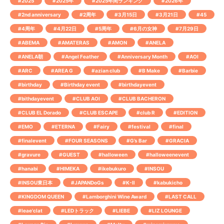
#2025
#2025年
#2025年間ランキング
#2026年
#2nd anniversary
#2周年
#3月15日
#3月21日
#45
#4周年
#4月22日
#5周年
#6月の女神
#7月29日
#ABEMA
#AMATERAS
#AMON
#ANELA
#ANELA朝
#Angel Feather
#Anniversary Month
#AOI
#ARC
#AREA G
#azian club
#B Make
#Barbie
#birthday
#Birthday event
#birthdayevent
#bithdayevent
#CLUB AOI
#CLUB BACHERON
#CLUB EL Dorado
#CLUB ESCAPE
#club R
#EDITION
#EMO
#ETERNA
#Fairy
#festival
#final
#finalevent
#FOUR SEASONS
#G’s Bar
#GRACIA
#gravure
#GUEST
#halloween
#halloweenevent
#hanabi
#HIMEKA
#ikebukuro
#INSOU
#INSOU東日本
#JAPANDoGs
#K-Ⅱ
#kabukicho
#KINGDOM QUEEN
#Lamborghini Wine Award
#LAST CALL
#leae'clat
#LEDトラック
#LIEBE
#LIZ LOUNGE