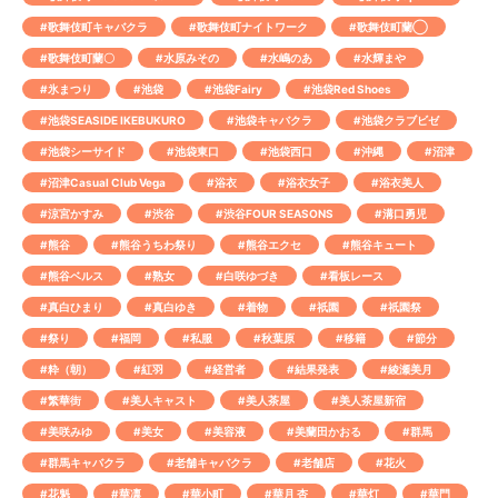
#歌舞伎町キャバクラ
#歌舞伎町ナイトワーク
#歌舞伎町蘭◯
#歌舞伎町蘭〇
#水原みその
#水嶋のあ
#水輝まや
#氷まつり
#池袋
#池袋Fairy
#池袋Red Shoes
#池袋SEASIDE IKEBUKURO
#池袋キャバクラ
#池袋クラブビゼ
#池袋シーサイド
#池袋東口
#池袋西口
#沖縄
#沼津
#沼津Casual Club Vega
#浴衣
#浴衣女子
#浴衣美人
#涼宮かすみ
#渋谷
#渋谷FOUR SEASONS
#溝口勇児
#熊谷
#熊谷うちわ祭り
#熊谷エクセ
#熊谷キュート
#熊谷ベルス
#熟女
#白咲ゆづき
#看板レース
#真白ひまり
#真白ゆき
#着物
#祇園
#祇園祭
#祭り
#福岡
#私服
#秋葉原
#移籍
#節分
#粋（朝）
#紅羽
#経営者
#結果発表
#綾瀬美月
#繁華街
#美人キャスト
#美人茶屋
#美人茶屋新宿
#美咲みゆ
#美女
#美容液
#美蘭田かおる
#群馬
#群馬キャバクラ
#老舗キャバクラ
#老舗店
#花火
#花魁
#華凛
#華小町
#華月 杏
#華灯
#華門