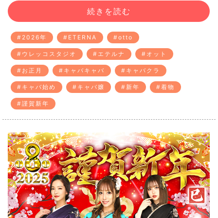
続きを読む
#2026年
#ETERNA
#otto
#ウレッコスタジオ
#エテルナ
#オット
#お正月
#キャバキャバ
#キャバクラ
#キャバ始め
#キャバ嬢
#新年
#着物
#謹賀新年