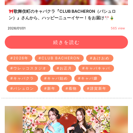
🎀歌舞伎町のキャバクラ『CLUB BACHERON（バシュロ
ン）』さんから、ハッピーニューイヤー！をお届け🎌🎍
2026/01/01
565 view
続きを読む
#2026年
#CLUB BACHERON
#あけおめ
#ウレッコスタジオ
#お正月
#キャバキャバ
#キャバクラ
#キャバ始め
#キャバ嬢
#バシュロン
#新年
#着物
#謹賀新年