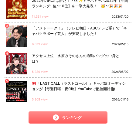
2022年のNO.1は誰だ！？👀✨キャバキャバ2022年【年間
ランキング1 位〜10位】を一挙大発表！！🥳〜🎉🎉🎉
11,331 view
2023/01/20
3
「アメトーーク！」（テレビ朝日・ABCテレビ系）で『キ
ャバクラボーイ芸人』が実現しました！
6,079 view
2021/05/15
4
アクセス上位 水原みそのさんの通勤バッグの中身と
は？！
5,389 view
2024/05/02
5
🎀『LAST CALL（ラストコール）』キャバ嬢オーディシ
ョンが【毎週日曜・夜9時】YouTubeで配信開始🎥
5,308 view
2026/01/16
ランキング