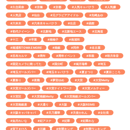
#久住莉奈
#京橋
#京都
#人気キャバクラ
#人気嬢
#人気店
#仙台
#元グラビアアイドル
#先崎あゆ
#六本木
#六本木キャバクラ
#出店
#函館
#初代クイーン
#北新地
#北新地エース
#北海道
#十三
#卒業
#南柚子
#南浦和
#南浦和TOWA E MORE
#南銀
#同伴
#名古屋
#呂布カルマ
#周年
#周年イベント
#和装
#咲月朱音
#固定カメラに映ってた
#国分町
#城月瑞希
#埼玉
#埼玉ガールズバー
#埼玉キャバクラ
#夏まつり
#夏目こころ
#夏祭り
#夜職
#夢宮ゆめ
#大宮
#大宮Melty
#大宮ガールズバー
#大宮ナイトワーク
#大宮メルティー
#大宮区
#大宮南銀Melty
#大宮南銀ガールズバー
#大宮南銀座
#大通り
#大阪
#大阪REIMS
#大阪キャバキャバ
#天乃麗華
#天使かれん
#女社長
#如月れいな
#妃アスナ
#妃翠
#妃翠れな
#宮下まひろ
#川越
#年間キング
#年間ランキング