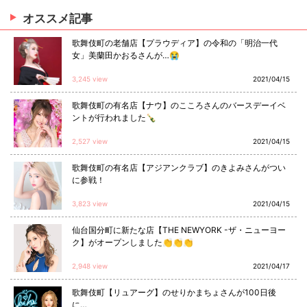
オススメ
記事
歌舞伎町の老舗店【プラウディア】の令和の「明治一代
女」美蘭田かおるさんが…😭
3,245 view
2021/04/15
歌舞伎町の有名店【ナウ】のこころさんのバースデーイベ
ントが行われました🍾
2,527 view
2021/04/15
歌舞伎町の有名店【アジアンクラブ】のきよみさんがつい
に参戦！
3,823 view
2021/04/15
仙台国分町に新たな店【THE NEWYORK -ザ・ニューヨー
ク】がオープンしました👏👏👏
2,948 view
2021/04/17
歌舞伎町【リュアーグ】のせりかまちょさんが100日後
に…