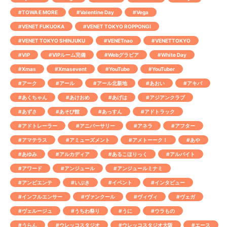
#TOWA E MORE
#Valentine Day
#Vega
#VENET FUKUOKA
#VENET TOKYO ROPPONGI
#VENET TOKYO SHINJUKU
#VENETnao
#VENETTOKYO
#VIP
#VIPルーム完備
#Webグラビア
#White Day
#Xmas
#Xmasevent
#YouTube
#YouTuber
#アーク
#アール
#アール北新地
#あおい
#アキバ
#あくちゃん
#あけおめ
#あげは
#アジアンクラブ
#あずさ
#あそび館
#あっすん
#アドトラック
#アドトレーラー
#アニバーサリー
#アネラ
#アフター
#アマテラス
#アミューズメント
#アメトーーク！
#あや
#あゆみ
#アルカディア
#あるこほりっく
#アルバイト
#アワード
#アンジュール
#アンジュールミナミ
#アンビエンテ
#いぶき
#イベント
#インタビュー
#インフルエンサー
#ヴァンクール
#ヴィヴィ
#ヴェガ
#ヴェルージュ
#うちわ祭り
#うに
#ウラもの
#うらん
#ウレッコスタジオ
#ウレッコスタジオ大阪
#エース