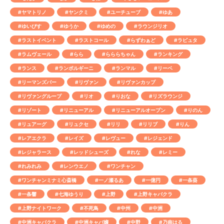
#ヤマトリノ
#ヤンクミ
#ユーチューブ
#ゆあ
#ゆいぴす
#ゆうか
#ゆめの
#ラウンジリオ
#ラストイベント
#ラストコール
#らずわぁど
#ラピュタ
#ラムヴェール
#らら
#らららちゃん
#ランキング
#ランス
#ランボルギーニ
#ランマル
#リーベ
#リーマンズバー
#リヴァン
#リヴァンカップ
#リヴァングループ
#リオ
#りおな
#リズラウンジ
#リゾート
#リニューアル
#リニューアルオープン
#りのん
#リュアーグ
#リュクセ
#リリ
#リリブ
#りん
#レアエクラ
#レイズ
#レヴュー
#レジェンド
#レジャラース
#レッドシューズ
#れな
#レミー
#れみれみ
#レンウエノ
#ワンチャン
#ワンチャンミナミ心斎橋
#一ノ瀬るあ
#一億円
#一条葵
#一条響
#七海ゆうり
#上野
#上野キャバクラ
#上野ナイトワーク
#不死鳥
#中州
#中洲
#中洲キャバクラ
#中洲キャバ嬢
#中野
#乃南はる