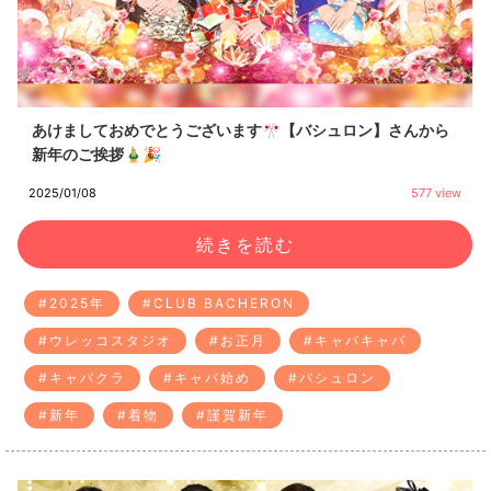
あけましておめでとうございます🎌【バシュロン】さんから
新年のご挨拶🎍🎉
2025/01/08
577 view
続きを読む
#2025年
#CLUB BACHERON
#ウレッコスタジオ
#お正月
#キャバキャバ
#キャバクラ
#キャバ始め
#バシュロン
#新年
#着物
#謹賀新年