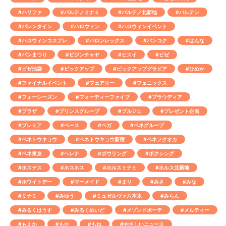
#ハリファ
#パルテノミナミ
#パルテノ北新地
#バルテン
#バレンタイン
#ハロウィン
#ハロウィンイベント
#ハロウィンコスプレ
#バロンレックス
#バンコク
#はんな
#パンまつり
#ビジンチャヤ
#ヒスイ
#ビゼ
#ビゼ池袋
#ピックアップ
#ピックアップグラビア
#ひめか
#ファイナルイベント
#フェアリー
#フェニックス
#フォーシーズン
#フォーティーファイブ
#プラウディア
#プラザ
#プリンスグループ
#ブルジュ
#プレゼント企画
#プレミア
#ベース
#ベガ
#ベネグループ
#ベネトウキョウ
#ベネトウキョウ新宿
#ベネフクオカ
#ベネ東京
#ヘレナ
#ボウリング
#ボクシング
#ホステス
#ホスホス
#ホルスミナミ
#ホルス北新地
#ホワイトデー
#マーメイド
#まり
#みさ
#みな
#ミナミ
#みゆう
#ミュゼルヴァ六本木
#みらん
#みるくはうす
#みるくめいど
#メゾンドボーテ
#メルティー
#もえか
#もか
#もね
#やさしいニュース