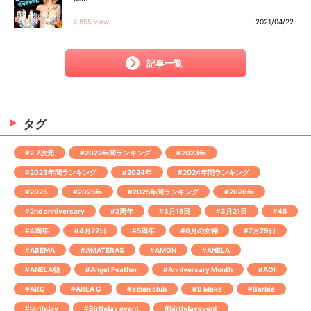
4,855 view
2021/04/22
記事一覧
タグ
#2.7次元
#2022年間ランキング
#2023年
#2023年間ランキング
#2024年
#2024年間ランキング
#2025
#2025年
#2025年間ランキング
#2026年
#2nd anniversary
#2周年
#3月15日
#3月21日
#45
#4周年
#4月22日
#5周年
#6月の女神
#7月29日
#ABEMA
#AMATERAS
#AMON
#ANELA
#ANELA朝
#Angel Feather
#Anniversary Month
#AOI
#ARC
#AREA G
#azian club
#B Make
#Barbie
#birthday
#Birthday event
#birthdayevent