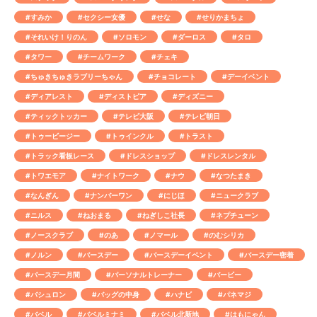
#すみか
#セクシー女優
#せな
#せりかまちょ
#それいけ！りのん
#ソロモン
#ダーロス
#タロ
#タワー
#チームワーク
#チェキ
#ちゅきちゅきラブリーちゃん
#チョコレート
#デーイベント
#ディアレスト
#ディストピア
#ディズニー
#ティックトッカー
#テレビ大阪
#テレビ朝日
#トゥービージー
#トゥインクル
#トラスト
#トラック看板レース
#ドレスショップ
#ドレスレンタル
#トワエモア
#ナイトワーク
#ナウ
#なつたまき
#なんぎん
#ナンバーワン
#にじほ
#ニュークラブ
#ニルス
#ねおまる
#ねぎしこ社長
#ネプチューン
#ノースクラブ
#のあ
#ノマール
#のむシリカ
#ノルン
#バースデー
#バースデーイベント
#バースデー密着
#バースデー月間
#パーソナルトレーナー
#バービー
#バシュロン
#バッグの中身
#ハナビ
#パネマジ
#バベル
#バベルミナミ
#バベル北新地
#はもにゃん