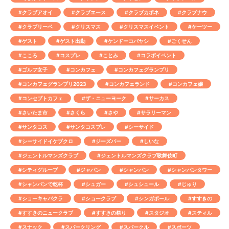
#クラブアオイ
#クラブエース
#クラブカポネ
#クラブナウ
#クラブリーベ
#クリスマス
#クリスマスイベント
#ケーツー
#ゲスト
#ゲスト出勤
#ケンドーコバヤシ
#ごくせん
#こころ
#コスプレ
#ことみ
#コラボイベント
#ゴルフ女子
#コンカフェ
#コンカフェグランプリ
#コンカフェグランプリ2023
#コンカフェランド
#コンカフェ嬢
#コンセプトカフェ
#ザ・ニューヨーク
#サーカス
#さいたま市
#さくら
#さや
#サラリーマン
#サンタコス
#サンタコスプレ
#シーサイド
#シーサイドイケブクロ
#ジーズバー
#しいな
#ジェントルマンズクラブ
#ジェントルマンズクラブ歌舞伎町
#シティグループ
#ジャパン
#シャンパン
#シャンパンタワー
#シャンパンで乾杯
#シュガー
#シュシュール
#じゅり
#ショーキャバクラ
#ショークラブ
#シンガポール
#すすきの
#すすきのニュークラブ
#すすきの祭り
#スタジオ
#スティル
#スナック
#スパークリング
#スパークル
#スポーツ