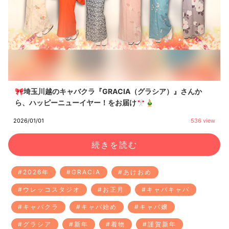
🎀埼玉川越のキャバクラ『GRACIA（グラシア）』さんか
ら、ハッピーニューイヤー！をお届け🎌🎍
2026/01/01
536 view
続きを読む
#2026年
#GRACIA
#あけおめ
#ウレッコスタジオ
#お正月
#キャバキャバ
#キャバクラ
#キャバ始め
#キャバ嬢
#グラシア
#新年
#着物
#謹賀新年