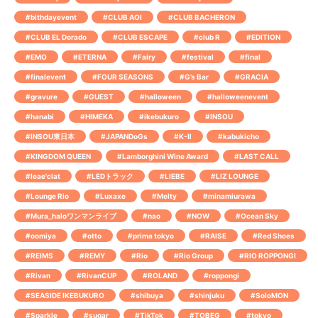
#bithdayevent
#CLUB AOI
#CLUB BACHERON
#CLUB EL Dorado
#CLUB ESCAPE
#club R
#EDITION
#EMO
#ETERNA
#Fairy
#festival
#final
#finalevent
#FOUR SEASONS
#G’s Bar
#GRACIA
#gravure
#GUEST
#halloween
#halloweenevent
#hanabi
#HIMEKA
#ikebukuro
#INSOU
#INSOU東日本
#JAPANDoGs
#K-Ⅱ
#kabukicho
#KINGDOM QUEEN
#Lamborghini Wine Award
#LAST CALL
#leae'clat
#LEDトラック
#LIEBE
#LIZ LOUNGE
#Lounge Rio
#Luxaxe
#Melty
#minamiurawa
#Mura_haloワンマンライブ
#nao
#NOW
#Ocean Sky
#oomiya
#otto
#prima tokyo
#RAISE
#Red Shoes
#REIMS
#REMY
#Rio
#Rio Group
#RIO ROPPONGI
#Rivan
#RivanCUP
#ROLAND
#roppongi
#SEASIDE IKEBUKURO
#shibuya
#shinjuku
#SoloMON
#Sparkle
#sugar
#TikTok
#TOBEG
#tokyo