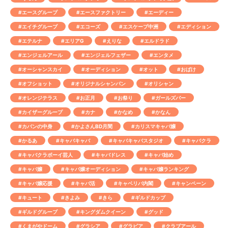
#エースグループ
#エースファクトリー
#エーディー
#エイチグループ
#エコーズ
#エスケープ中洲
#エディション
#エテルナ
#エリアG
#えりな
#エルドラド
#エンジェルアール
#エンジェルフェザー
#エンタメ
#オーシャンスカイ
#オーディション
#オット
#おばけ
#オフショット
#オリジナルシャンパン
#オリシャン
#オレンジテラス
#お正月
#お祭り
#ガールズバー
#カイザーグループ
#カナ
#かなめ
#かなん
#カバンの中身
#かよさんBD月間
#カリスマキャバ嬢
#かるあ
#キャバキャバ
#キャバキャバスタジオ
#キャバクラ
#キャバクラボーイ芸人
#キャバドレス
#キャバ始め
#キャバ嬢
#キャバ嬢オーディション
#キャバ嬢ランキング
#キャバ嬢応援
#キャバ活
#キャベリバ内閣
#キャンペーン
#キュート
#きよみ
#きら
#ギルドカップ
#ギルドグループ
#キングダムクイーン
#グッド
#くまがやドーム
#グラシア
#グラビア
#クラブアール