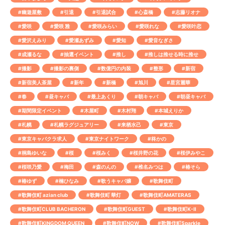
#幽遊屋敷
#引退
#引退試合
#心斎橋
#志藤リオナ
#愛咲
#愛咲 雅
#愛咲みらい
#愛咲れな
#愛咲叶恋
#愛沢えみり
#愛瀬あずみ
#愛知
#愛音なぎさ
#成瀬るな
#抽選イベント
#推し
#推しは推せる時に推せ
#撮影
#撮影の裏側
#数億円の内装
#整形
#新宿
#新宿美人茶屋
#新年
#新橋
#旭川
#星宮麗華
#春
#昼キャバ
#最上あくり
#朝キャバ
#朝昼キャバ
#期間限定イベント
#木屋町
#木村翔
#本城えりか
#札幌
#札幌ラグジュアリー
#来栖水己
#東京
#東京キャバクラ求人
#東京ナイトワーク
#柊かの
#桐島ゆいな
#桜
#桜みく
#桜井野の花
#桜伊みやこ
#桜咲乃愛
#梅田
#森のんの
#椎名みつは
#椿そら
#椿ゆず
#楠ひなみ
#歌うキャバ嬢
#歌舞伎町
#歌舞伎町 azian club
#歌舞伎町 華灯
#歌舞伎町AMATERAS
#歌舞伎町CLUB BACHERON
#歌舞伎町GUEST
#歌舞伎町K-Ⅱ
#歌舞伎町KINGDOM QUEEN
#歌舞伎町NOW
#歌舞伎町Sparkle