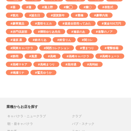
#葵
#蓮
#蓮上野
#蘭◯
#蘭〇
#表彰式
#観光
#誕生日
#謹賀新年
#豊橋
#豪華内装
#豪華賞品
#貴咲モエカ
#資産全部売ってみた
#賞金100万円
#赤門倶楽部
#輝咲ゆりあ先生
#逢坂のあ
#進撃のノア
#遠坂 凛
#鈴木りあ
#鈴音りん
#関コレ
#関東キャバクラ
#関西コレクション
#雪まつり
#電撃移籍
#静岡
#風景
#高崎
#高崎キャバクラ
#高崎キュート
#高崎マキア
#高崎まつり
#高待遇
#高時給
#鳴瀬リナ
#鷲見ゆうか
業種からお店を探す
キャバクラ・ニュークラブ
クラブ
朝・昼キャバクラ
パブ・スナック