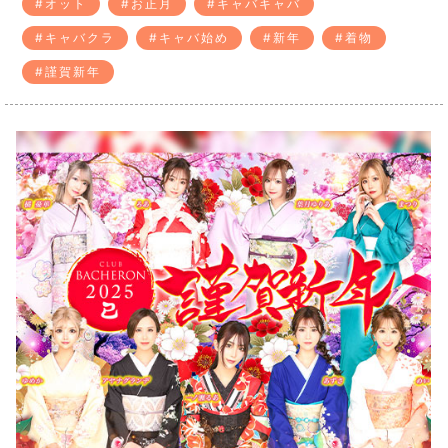
#オット
#お正月
#キャバキャバ
#キャバクラ
#キャバ始め
#新年
#着物
#謹賀新年