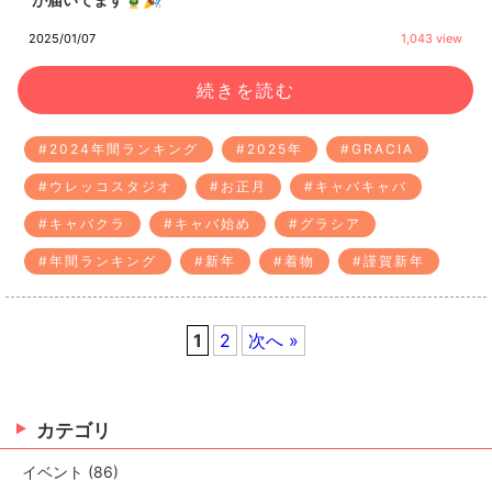
2025/01/07
1,043 view
続きを読む
#2024年間ランキング
#2025年
#GRACIA
#ウレッコスタジオ
#お正月
#キャバキャバ
#キャバクラ
#キャバ始め
#グラシア
#年間ランキング
#新年
#着物
#謹賀新年
1
2
次へ »
カテゴリ
イベント (86)