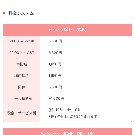
料金システム
メイン （50分） [税込]
21:00 ～ 22:00
5,500円
22:00 ～ LAST
6,600円
本指名
1,650円
場内指名
1,650円
同伴
8,800円
お一人様料金
+1,000円
[税] 10% [サ] 10%
税金・サービス料
※税金のみ上記金額に含まれます
V.I.Pルーム （50分） [税・サ別]