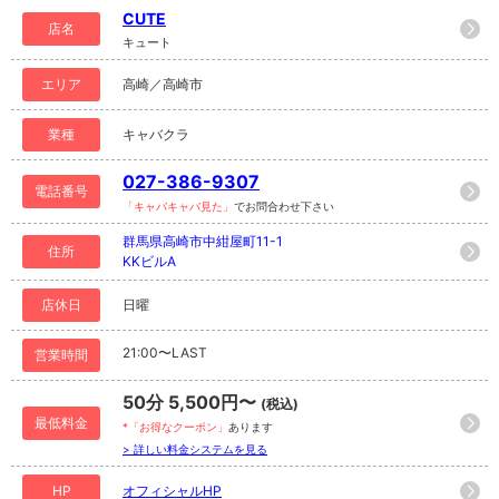
CUTE
店名
キュート
エリア
高崎／高崎市
業種
キャバクラ
027-386-9307
電話番号
「キャバキャバ見た」
でお問合わせ下さい
群馬県高崎市中紺屋町11-1
住所
KKビルA
店休日
日曜
21:00〜LAST
営業時間
50分 5,500円〜
(税込)
最低料金
*「お得なクーポン」
あります
> 詳しい料金システムを見る
HP
オフィシャルHP