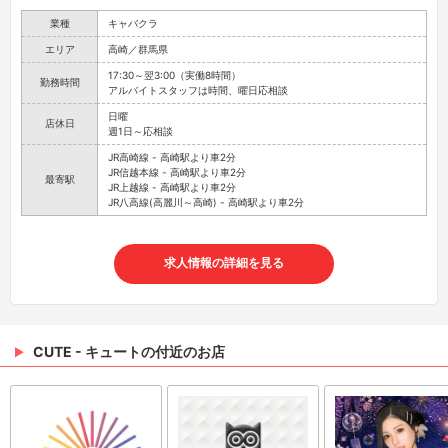
業種
キャバクラ
エリア
高崎／群馬県
17:30～翌3:00（実働8時間）
勤務時間
アルバイトスタッフは時間、曜日応相談
日曜
店休日
週1日～応相談
JR高崎線 - 高崎駅より車2分
JR信越本線 - 高崎駅より車2分
最寄駅
JR上越線 - 高崎駅より車2分
JR八高線(高麗川～高崎) - 高崎駅より車2分
求人情報の詳細を見る
CUTE - キュートの付近のお店