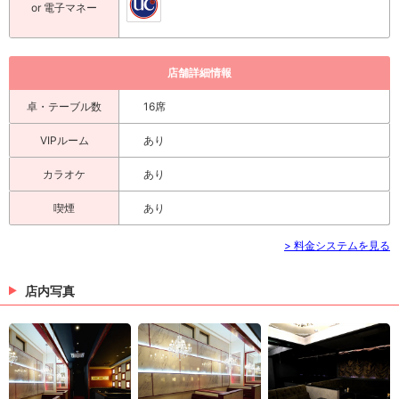
or 電子マネー
店舗詳細情報
卓・テーブル数
16席
VIPルーム
あり
カラオケ
あり
喫煙
あり
> 料金システムを見る
店内写真