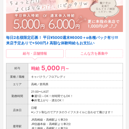
毎日2名様限定応募！ 平日¥5000週末¥6000＋α各種バック有り!!!
来店予定ありで+500円♪ 高額な体験時給もお支払い
給与・店舗情報
こんな方を募集中
5,000
時給
円～
給与
業種 / 職種
キャバクラ／フロアレディ
エリア
高崎／群馬県
21:00〜LAST
勤務時間
◆週1日～OK！何時間でもOK！
◆終電上がり・遅出OK！
日曜
店休日
※シフト制なのでアナタのライフスタイルに合わせて働けます！
JR高崎線 - 高崎駅より車2分
JR信越本線 - 高崎駅より車2分
最寄駅
JR上越線 - 高崎駅より車2分