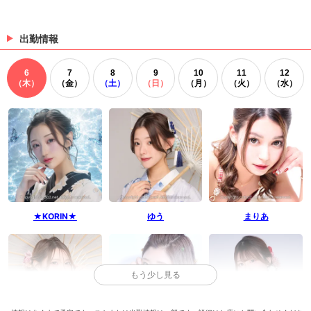
出勤情報
6
7
8
9
10
11
12
（木）
（金）
（土）
（日）
（月）
（火）
（水）
★KORIN★
ゆう
まりあ
もう少し見る