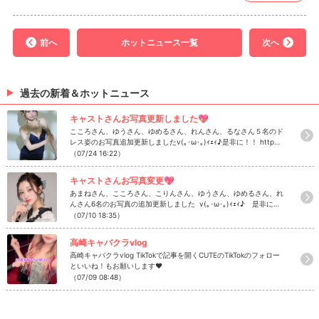
前へ
ホットニュース一覧
次へ
過去の新着＆ホットニュース
キャストさんお写真更新しました💖
こころさん、ゆうさん、ゆめるさん、れんさん、るなさん５名のド
レス姿のお写真追加更新しましたv(｡･ω･｡)ｨｪｨ♪是非に！！ http
s://www.caba2.net/gunma/takasaki/takasaki/takasaki_cute/ca
（07/24 16:22）
st
キャストさんお写真変更💖
あまねさん、こころさん、こりんさん、ゆうさん、ゆめるさん、れ
んさん6名のお写真の追加更新しました v(｡･ω･｡)ｨｪｨ♪ 是非にチ
ェック！ https://www.caba2.net/gunma/takasaki/takasaki/tak
（07/10 18:35）
asaki_cute
高崎キャバクラvlog
高崎キャバクラvlog TikTokで記事を開くCUTEのTikTokのフォロー
といいね！もお願いします❤
（07/09 08:48）