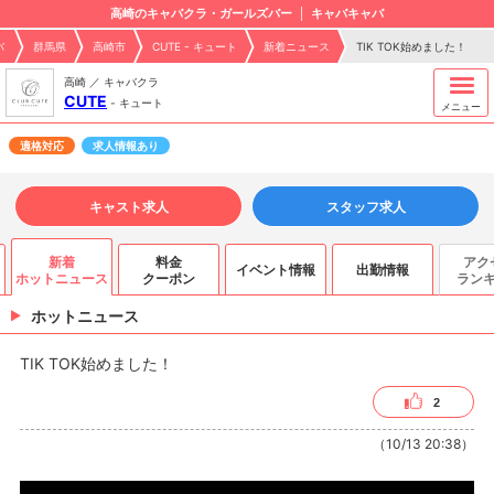
高崎のキャバクラ・ガールズバー
キャバキャバ
バ
群馬県
高崎市
CUTE - キュート
新着ニュース
TIK TOK始めました！
高崎 ／ キャバクラ
CUTE
-
キュート
メニュー
適格対応
求人情報あり
キャスト求人
スタッフ求人
新着
料金
アク
イベント情報
出勤情報
ホットニュース
クーポン
ラン
ホットニュース
TIK TOK始めました！
2
（10/13 20:38）