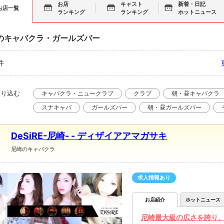
お店
キャスト
新着・日記
お店一覧
ランキング
ランキング
ホットニュース
のキャバクラ・ガールズバー
件
絞り込む
キャバクラ・ニュークラブ
クラブ
朝・昼キャバクラ
スナキャバ
ガールズバー
朝・昼ガールズバー
DeSiRE-尼崎- - ディザイアアマガサキ
尼崎のキャバクラ
求人情報あり
お店紹介
ホットニュース
尼崎最大級の広さを誇り