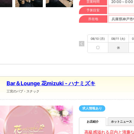
営業時間
20:00～0:00
予算目安
所在地
兵庫県神戸市中
08/10 (月)
08/11 (火)
0
〇
休
Bar＆Lounge 花mizuki - ハナミズキ
三宮のパブ・スナック
求人情報あり
お店紹介
ホットニュース
高級感溢れる店内と清廉