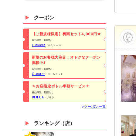
クーポン
【ご新規様限定】初回セット4,000円★
有効期限：期限なし
Lumiere
ルミエール
新規のお客様大注目！オトクなクーポン
掲載中♪
有効期限：期限なし
G_carat
ジーカラット
☆お店指定ボトル半額サービス☆
有効期限：期限なし
BLILLA
ブリラ
>
クーポン一覧
ランキング（店）