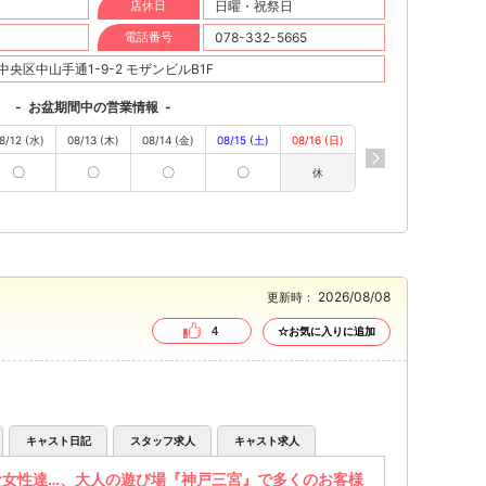
店休日
日曜・祝祭日
電話番号
078-332-5665
央区中山手通1-9-2 モザンビルB1F
-
お盆期間中の営業情報
-
8/12 (水)
08/13 (木)
08/14 (金)
08/15 (土)
08/16 (日)
〇
〇
〇
〇
休
2026/08/08
更新時：
4
☆お気に入りに追加
キャスト日記
スタッフ求人
キャスト求人
な女性達…、大人の遊び場『神戸三宮』で多くのお客様