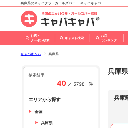
兵庫県のキャバクラ・ガールズバー
キャバキャバ
北海道
東北
関東
甲信越・北陸
東海
関西
中国
四国
九州・沖縄
トップ
お店・
お店
キャスト検索
クーポン検索
ランキング
キャバキャバ
兵庫県
兵庫
検索結果
40
／
5798
件
兵庫
エリアから探す
全国
兵庫県