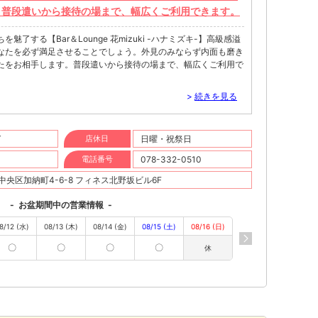
。普段遣いから接待の場まで、幅広くご利用できます。
了する【Bar＆Lounge 花mizuki -ハナミズキ-】高級感溢
なたを必ず満足させることでしょう。外見のみならず内面も磨き
たをお相手します。普段遣いから接待の場まで、幅広くご利用で
>
続きを見る
T
店休日
日曜・祝祭日
電話番号
078-332-0510
央区加納町4-6-8 フィネス北野坂ビル6F
-
お盆期間中の営業情報
-
8/12 (水)
08/13 (木)
08/14 (金)
08/15 (土)
08/16 (日)
〇
〇
〇
〇
休