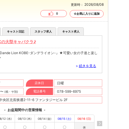
2026/08/08
更新時：
0
☆お気に入りに追加
キャスト日記
スタッフ求人
キャスト求人
Kの大型キャバクラ♪
nde Lion KOBE-ダンデライオン-』★可愛い女の子達と楽し
？
>
続きを見る
T
店休日
日曜
円〜
電話番号
078-599-6975
(税・サ別)
央区北長狭通2-11-6 ファンタジービル 2F
-
お盆期間中の営業情報
-
8/12 (水)
08/13 (木)
08/14 (金)
08/15 (土)
08/16 (日)
〇
〇
〇
〇
休