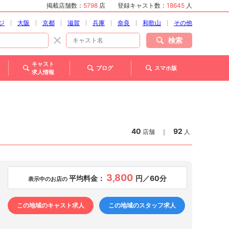
掲載店舗数：
5798
店
登録キャスト数：
18645
人
ジ
大阪
京都
滋賀
兵庫
奈良
和歌山
その他
検索
キャスト
ブログ
スマホ版
求人情報
40
92
店舗
｜
人
3,800
平均料金：
円／60分
表示中のお店の
この地域のキャスト求人
この地域のスタッフ求人