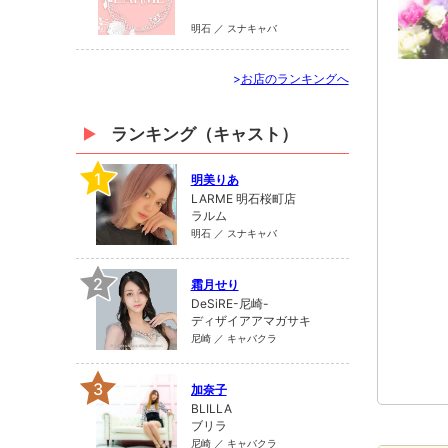
明石 ／ スナキャバ
>
お店のランキングへ
ランキング（キャスト）
1
明美りあ
LARME 明石桜町店
ラルム
明石 ／ スナキャバ
2
霜月せり
DeSiRE-尼崎-
ディザイアアマガサキ
尼崎 ／ キャバクラ
3
加奈子
BLILLA
ブリラ
尼崎 ／ キャバクラ