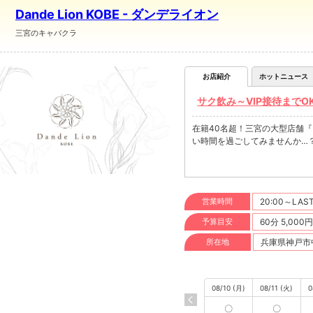
Dande Lion KOBE - ダンデライオン
三宮のキャバクラ
お店紹介
ホットニュース
サク飲み～VIP接待までO
在籍40名超！三宮の大型店舗『Da
い時間を過ごしてみませんか…
営業時間
20:00～LAS
予算目安
60分 5,000
所在地
兵庫県神戸市中
08/10 (月)
08/11 (火)
0
〇
〇