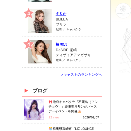
4
えりか
BLILLA
ブリラ
尼崎 ／ キャバクラ
4
椿 雛乃
DeSiRE-尼崎-
ディザイアアマガサキ
尼崎 ／ キャバクラ
>
キャストのランキングへ
ブログ
🎀池袋キャバクラ『不死鳥（フシ
チョウ）』綾瀬美月サンがバース
デーイベントを開催🎂
22 view
2026/08/07
🎊群馬県高崎市『LIZ LOUNGE