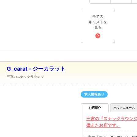
全ての
キャストを
見る
G_carat - ジーカラット
三宮のスナックラウンジ
求人情報あり
お店紹介
ホットニュース
三宮の『スナックラウン
備えたお店です。