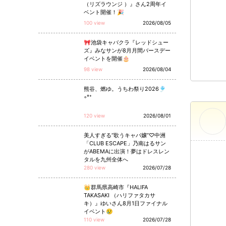
（リズラウンジ ）』さん2周年イ
ベント開催！🎉
100 view
2026/08/05
🎀池袋キャバクラ『レッドシュー
ズ』みなサンが8月月間バースデー
イベントを開催🎂
98 view
2026/08/04
熊谷、燃ゆ。うちわ祭り2026🎐
◦°⁺
120 view
2026/08/01
美人すぎる“歌うキャバ嬢”♡中洲
「CLUB ESCAPE」乃南はるサン
がABEMAに出演！夢はドレスレン
タルを九州全体へ
280 view
2026/07/28
👑群馬県高崎市『HALIFA
TAKASAKI （ハリファタカサ
キ）』ゆいさん8月1日ファイナル
イベント😢
110 view
2026/07/28