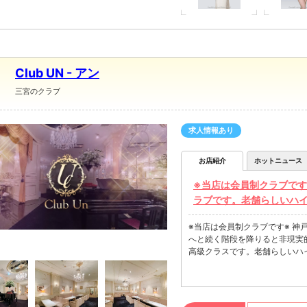
Club UN - アン
三宮のクラブ
求人情報あり
お店紹介
ホットニュース
※当店は会員制クラブです
ラブです。老舗らしいハ
※当店は会員制クラブです※ 神
へと続く階段を降りると非現実
高級クラスです。老舗らしいハ