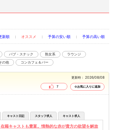
更新順
オススメ
予算の安い順
予算の高い順
パブ・スナック
熟女系
ラウンジ
その他
コンカフェ＆バー
2026/08/08
更新時：
7
☆お気に入りに追加
キャスト日記
スタッフ求人
キャスト求人
、在籍キャストも豊富。情熱的な赤が貴方の欲望を解放