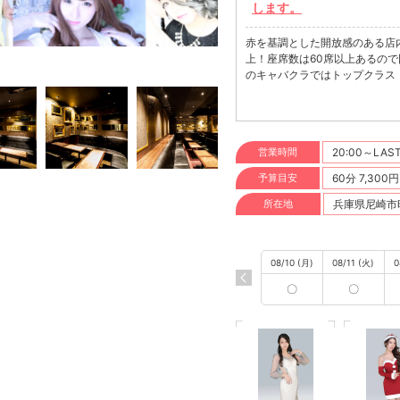
します。
赤を基調とした開放感のある店
上！座席数は60席以上あるの
のキャバクラではトップクラス
営業時間
20:00～LAS
予算目安
60分 7,300
所在地
兵庫県尼崎市昭
08/10 (月)
08/11 (火)
0
〇
〇