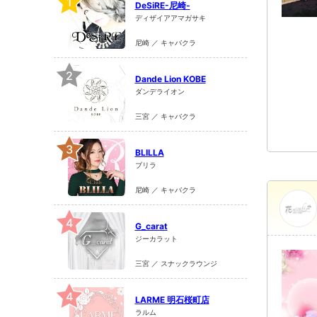
1
DeSiRE-尼崎-
ディザイアアマガサキ
尼崎 ／ キャバクラ
2
Dande Lion KOBE
ダンデライオン
三宮 ／ キャバクラ
3
BLILLA
ブリラ
尼崎 ／ キャバクラ
4
G_carat
ジーカラット
三宮 ／ スナックラウンジ
4
LARME 明石桜町店
ラルム