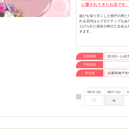
に愛されてきたお店です
遊びを知り尽くした神戸の男たちを魅
れる店内はエグゼクティブなあ
上げられた淑女が紳士たるあな
きます。
営業時間
20:00～LAS
予算目安
所在地
兵庫県神戸市中
08/10 (月)
08/11 (火)
0
〇
休