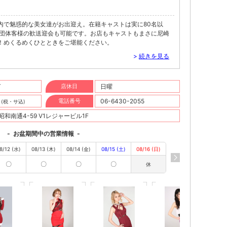
内で魅惑的な美女達がお出迎え。在籍キャストは実に80名以
で団体客様の歓送迎会も可能です。お店もキャストもまさに尼崎
！めくるめくひとときをご堪能ください。
>
続きを見る
T
店休日
日曜
円
電話番号
06-6430-2055
(税・サ込)
和南通4-59 V1レジャービル1F
-
お盆期間中の営業情報
-
8/12 (水)
08/13 (木)
08/14 (金)
08/15 (土)
08/16 (日)
〇
〇
〇
〇
休