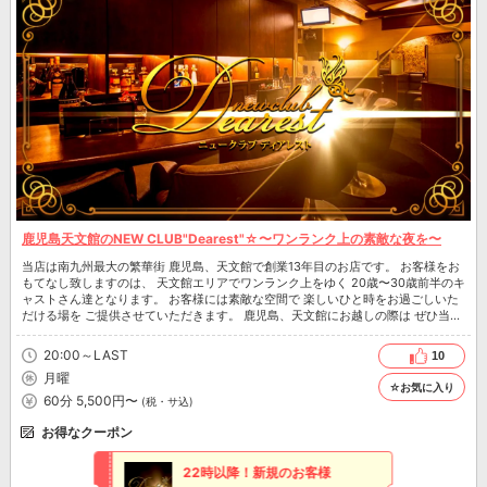
鹿児島天文館のNEW CLUB"Dearest"☆〜ワンランク上の素敵な夜を〜
当店は南九州最大の繁華街 鹿児島、天文館で創業13年目のお店です。 お客様をお
もてなし致しますのは、 天文館エリアでワンランク上をゆく 20歳〜30歳前半のキ
ャストさん達となります。 お客様には素敵な空間で 楽しいひと時をお過ごしいた
だける場を ご提供させていただきます。 鹿児島、天文館にお越しの際は ぜひ当店
をご利用いただけますよう、よろしくお願い致します。 皆様のご来店、心よりお
待ち致しております。
20:00～LAST
10
月曜
☆お気に入り
60分 5,500円〜
(税・サ込)
お得なクーポン
22時以降！新規のお客様