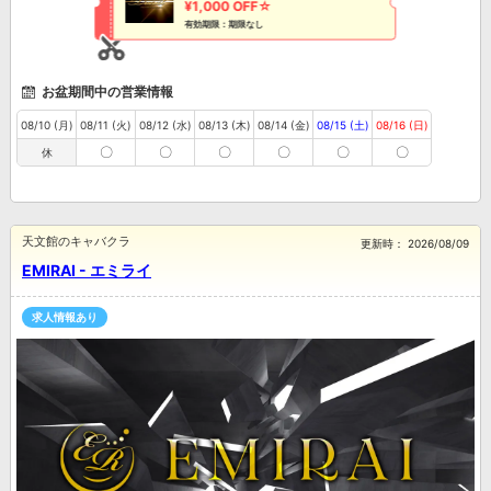
¥1,000 OFF☆
有効期限：期限なし
お盆期間中の営業情報
08/10 (月)
08/11 (火)
08/12 (水)
08/13 (木)
08/14 (金)
08/15 (土)
08/16 (日)
〇
〇
〇
〇
〇
〇
休
天文館のキャバクラ
更新時：
2026/08/09
EMIRAI - エミライ
求人情報あり