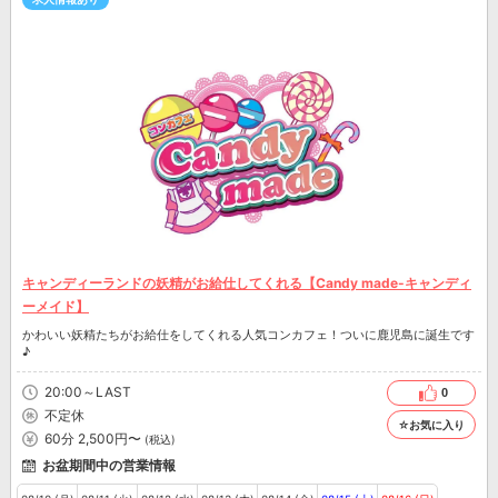
キャンディーランドの妖精がお給仕してくれる【Candy made-キャンディ
ーメイド】
かわいい妖精たちがお給仕をしてくれる人気コンカフェ！ついに鹿児島に誕生です
♪
20:00～LAST
0
不定休
☆お気に入り
60分 2,500円〜
(税込)
お盆期間中の営業情報