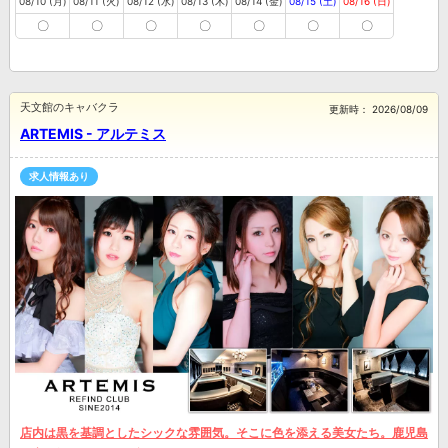
08/10 (月)
08/11 (火)
08/12 (水)
08/13 (木)
08/14 (金)
08/15 (土)
08/16 (日)
〇
〇
〇
〇
〇
〇
〇
天文館のキャバクラ
更新時：
2026/08/09
ARTEMIS - アルテミス
求人情報あり
店内は黒を基調としたシックな雰囲気。そこに色を添える美女たち。鹿児島