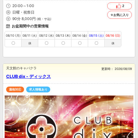
20:00～1:00
2
日曜・祝祭日
☆お気に入り
90分 8,000円
(税・サ込)
お盆期間中の営業情報
08/10 (月)
08/11 (火)
08/12 (水)
08/13 (木)
08/14 (金)
08/15 (土)
08/16 (日)
〇
〇
〇
〇
〇
休
休
天文館のキャバクラ
更新時：
2026/08/09
CLUB dix - ディックス
適格対応
求人情報あり