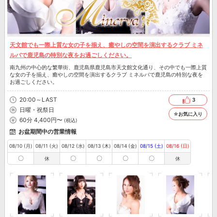
天文館でも一際上質な女の子を揃え、癒やしの空間を演出するクラブ ミネ
ルバで鹿児島の特別な夜をお過ごしください。
南九州の中心的な繁華街、鹿児島県鹿児島市天文館文化通り、その中でも一際上質
な女の子を揃え、癒やしの空間を演出するクラブ ミネルバで鹿児島の特別な夜を
お過ごしください。
20:00～LAST
3
日曜・祝祭日
☆お気に入り
60分 4,400円〜
(税込)
お盆期間中の営業情報
08/10 (月)
08/11 (火)
08/12 (水)
08/13 (木)
08/14 (金)
08/15 (土)
08/16 (日)
〇
〇
〇
〇
〇
休
休