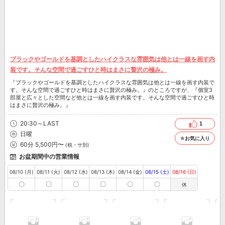
ブラックやゴールドを基調としたハイクラスな雰囲気は他とは一線を画す内
装です。そんな空間で過ごすひと時はまさに贅沢の極み。
『ブラックやゴールドを基調としたハイクラスな雰囲気は他とは一線を画す内装で
す。そんな空間で過ごすひと時はまさに贅沢の極み。』のところですが、『個室3
部屋と広々とした空間など他とは一線を画す内装です。そんな空間で過ごすひと時
はまさに贅沢の極み。』
20:30～LAST
1
日曜
☆お気に入り
60分 5,500円〜
(税・サ別)
お盆期間中の営業情報
08/10 (月)
08/11 (火)
08/12 (水)
08/13 (木)
08/14 (金)
08/15 (土)
08/16 (日)
〇
〇
〇
〇
〇
〇
休