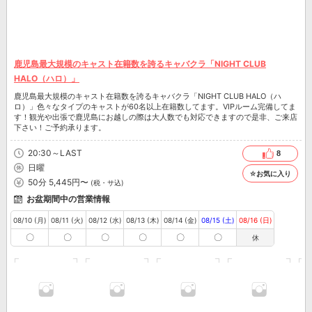
鹿児島最大規模のキャスト在籍数を誇るキャバクラ「NIGHT CLUB
HALO（ハロ）」
鹿児島最大規模のキャスト在籍数を誇るキャバクラ「NIGHT CLUB HALO（ハ
ロ）」色々なタイプのキャストが60名以上在籍数してます。VIPルーム完備してま
す！観光や出張で鹿児島にお越しの際は大人数でも対応できますので是非、ご来店
下さい！ご予約承ります。
20:30～LAST
8
日曜
☆お気に入り
50分 5,445円〜
(税・サ込)
お盆期間中の営業情報
08/10 (月)
08/11 (火)
08/12 (水)
08/13 (木)
08/14 (金)
08/15 (土)
08/16 (日)
〇
〇
〇
〇
〇
〇
休