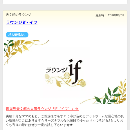
天文館のラウンジ
更新時：
2026/08/09
ラウンジ if - イフ
求人情報あり
鹿児島天文館の人気ラウンジ『IF（イフ）』☆
実績十分なママのもと、ご新規様でもすぐに溶け込めるアットホームな居心地の良
い環境がここにあります☆リーズナブルなお値段でゆったりくつろげる♪もよりお
立ち寄りの際にはぜひ一度お試し下さいませ★