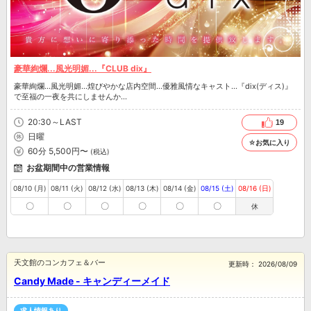
豪華絢爛...風光明媚...『CLUB dix』
豪華絢爛...風光明媚...煌びやかな店内空間...優雅風情なキャスト...『dix(ディス)』
で至福の一夜を共にしませんか...
20:30～LAST
19
日曜
☆お気に入り
60分 5,500円〜
(税込)
お盆期間中の営業情報
08/10 (月)
08/11 (火)
08/12 (水)
08/13 (木)
08/14 (金)
08/15 (土)
08/16 (日)
〇
〇
〇
〇
〇
〇
休
天文館のコンカフェ＆バー
更新時：
2026/08/09
Candy Made - キャンディーメイド
求人情報あり