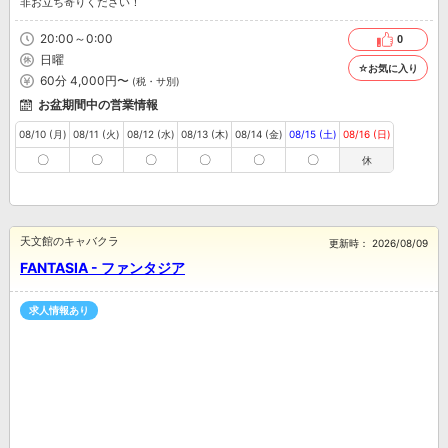
非お立ち寄りください！
20:00～0:00
0
日曜
☆お気に入り
60分 4,000円〜
(税・サ別)
お盆期間中の営業情報
08/10 (月)
08/11 (火)
08/12 (水)
08/13 (木)
08/14 (金)
08/15 (土)
08/16 (日)
〇
〇
〇
〇
〇
〇
休
天文館のキャバクラ
更新時：
2026/08/09
FANTASIA - ファンタジア
求人情報あり