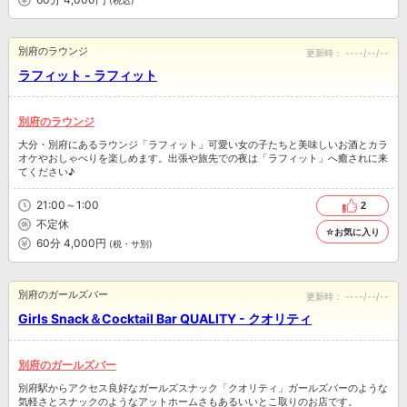
別府のラウンジ
更新時：
----/--/--
ラフィット - ラフィット
別府のラウンジ
大分・別府にあるラウンジ「ラフィット」可愛い女の子たちと美味しいお酒とカラ
オケやおしゃべりを楽しめます。出張や旅先での夜は「ラフィット」へ癒されに来
てください♪
21:00～1:00
2
不定休
☆お気に入り
60分 4,000円
(税・サ別)
別府のガールズバー
更新時：
----/--/--
Girls Snack＆Cocktail Bar QUALITY - クオリティ
別府のガールズバー
別府駅からアクセス良好なガールズスナック「クオリティ」ガールズバーのような
気軽さとスナックのようなアットホームさもあるいいとこ取りのお店です。