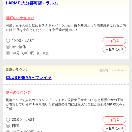
LARME 大分都町店 - ラルム
都町のスナキャバ
可愛い女子大生と飲めるスナキャバ「ラルム」白を基調とした清潔感あふれる店内
には20代を中心としたイマドキ女子達が勢揃い！
19:00～LAST
1
年中無休
☆お気に入り
60分 3,000円
(税・サ別)
別府のラウンジ
更新時：
----/--/--
CLUB FREYA - フレイヤ
別府のラウンジ
別府エリアで人気のラウンジ「フレイヤ」現役女子大生・OLなど可愛い女の子達
が在籍しています★落ち着いた雰囲気の店内には最大10名様が座れるVIP ROOMも
完備！
20:00～LAST
1
日曜
☆お気に入り
60分 4,000円
(税込)