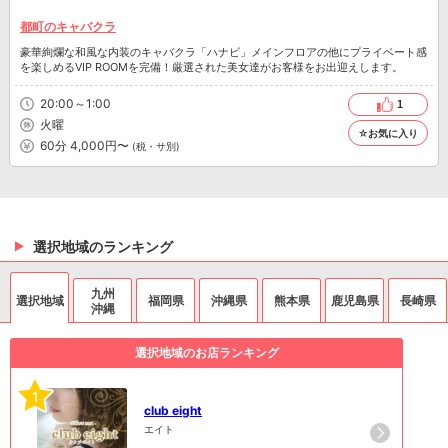
都町のキャバクラ
豪華絢爛な和風な内装のキャバクラ「ハナビ」メインフロアの他にプライベート感
を楽しめるVIP ROOMを完備！厳選された美女達がお客様をお出迎えします。
20:00～1:00
1
火曜
☆お気に入り
60分 4,000円〜
(税・サ別)
選択地域のランキング
九州
選択地域
福岡県
沖縄県
熊本県
鹿児島県
長崎県
沖縄
選択地域のお店ランキング
1
club eight
エイト