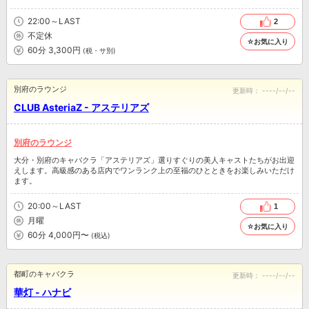
22:00～LAST
2
不定休
☆お気に入り
60分 3,300円
(税・サ別)
別府のラウンジ
更新時：
----/--/--
CLUB AsteriaZ - アステリアズ
別府のラウンジ
大分・別府のキャバクラ「アステリアズ」選りすぐりの美人キャストたちがお出迎
えします。高級感のある店内でワンランク上の至福のひとときをお楽しみいただけ
ます。
20:00～LAST
1
月曜
☆お気に入り
60分 4,000円〜
(税込)
都町のキャバクラ
更新時：
----/--/--
華灯 - ハナビ