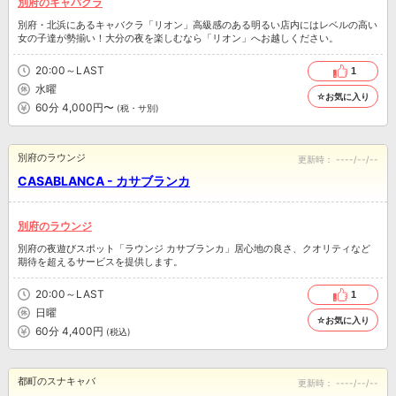
別府のキャバクラ
別府・北浜にあるキャバクラ「リオン」高級感のある明るい店内にはレベルの高い
女の子達が勢揃い！大分の夜を楽しむなら「リオン」へお越しください。
20:00～LAST
1
水曜
☆お気に入り
60分 4,000円〜
(税・サ別)
別府のラウンジ
更新時：
----/--/--
CASABLANCA - カサブランカ
別府のラウンジ
別府の夜遊びスポット「ラウンジ カサブランカ」居心地の良さ、クオリティなど
期待を超えるサービスを提供します。
20:00～LAST
1
日曜
☆お気に入り
60分 4,400円
(税込)
都町のスナキャバ
更新時：
----/--/--