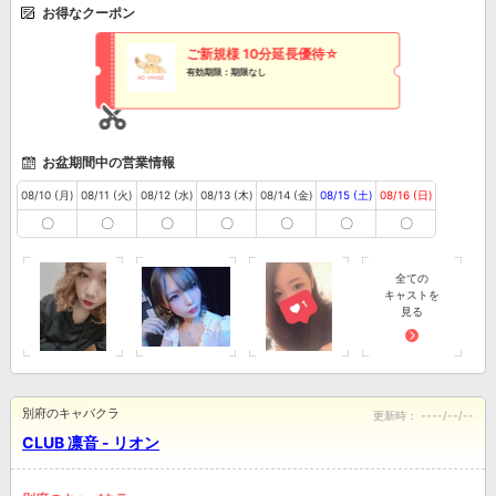
お得なクーポン
ご新規様 10分延長優待☆
有効期限：期限なし
お盆期間中の営業情報
08/10 (月)
08/11 (火)
08/12 (水)
08/13 (木)
08/14 (金)
08/15 (土)
08/16 (日)
〇
〇
〇
〇
〇
〇
〇
全ての
キャストを
見る
別府のキャバクラ
更新時：
----/--/--
CLUB 凛音 - リオン