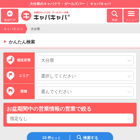
大分県のキャバクラ・ガールズバー
キャバキャバ
地域TOP
検索
メニュー
キャバキャバ
大分県
かんたん検索
都道府県
エリア
業種
お盆期間中の営業情報の営業で絞る
10
件
検索する
ヒット