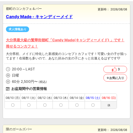
都町のコンカフェ＆バー
更新時：
2026/08/08
Candy Made - キャンディーメイド
求人情報あり
大分県最大級の繁華街都町「Candy Made(キャンディーメイド) 」です！
推せるコンカフェ！
大分県初、メイドに特化した新感覚のコンセプトカフェです！可愛い女の子が揃っ
てます！在籍数も多いので、あなた好みの女の子にきっと出逢えるはずです♡
20:00～LAST
3
日曜
☆お気に入り
60分 2,500円〜
(税込)
お盆期間中の営業情報
08/10 (月)
08/11 (火)
08/12 (水)
08/13 (木)
08/14 (金)
08/15 (土)
08/16 (日)
〇
〇
〇
〇
〇
〇
休
隈のガールズバー
更新時：
2026/08/08