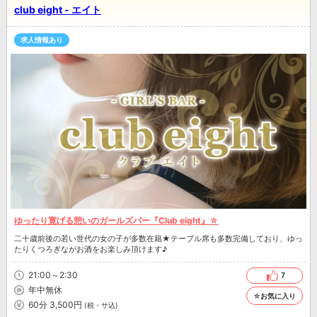
club eight - エイト
求人情報あり
ゆったり寛げる憩いのガールズバー『Club eight』☆
二十歳前後の若い世代の女の子が多数在籍★テーブル席も多数完備しており、ゆっ
たりくつろぎながお酒をお楽しみ頂けます♪
21:00～2:30
7
年中無休
☆お気に入り
60分 3,500円
(税・サ込)