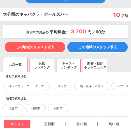
10
大分県のキャバクラ・ガールズバー
店舗
3,700
平均料金：
円／60分
表示中のお店の
この地域のキャスト求人
この地域のスタッフ求人
お店
キャスト
新着・日記
お店一覧
ランキング
ランキング
ホットニュース
さらに絞り込む
キャバクラ・ニュークラブ
クラブ
朝・昼キャバクラ
パブ・ス
地域で絞り込む
大分市
日田市
別府市
オススメ
更新順
安い順
高い順