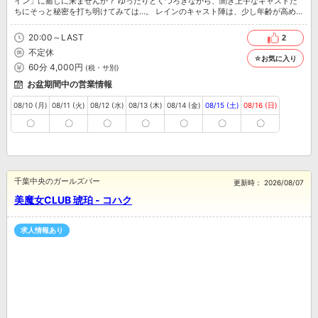
イン」に癒しに来ませんか？ ゆったりとくつろぎながら、聞き上手なキャストた
ちにそっと秘密を打ち明けてみては…。 レインのキャスト陣は、少し年齢が高めの
姉系キャバクラ。ワイワイ系のキャバクラと違って、ゆっくりと流れる時間を楽し
めるお店です。
20:00～LAST
2
不定休
☆お気に入り
60分 4,000円
(税・サ別)
お盆期間中の営業情報
08/10 (月)
08/11 (火)
08/12 (水)
08/13 (木)
08/14 (金)
08/15 (土)
08/16 (日)
〇
〇
〇
〇
〇
〇
〇
千葉中央のガールズバー
更新時：
2026/08/07
美魔女CLUB 琥珀 - コハク
求人情報あり