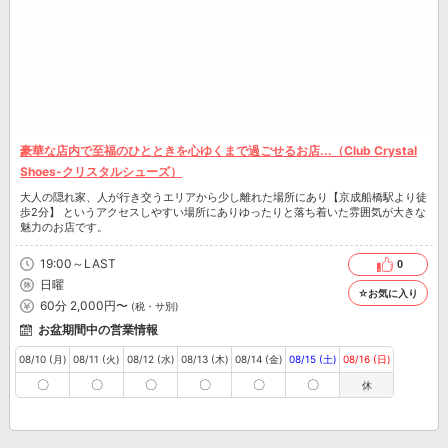
豪華な店内で至福のひとときを心ゆくまで過ごせるお店...（Club Crystal
Shoes-クリスタルシューズ）
大人の隠れ家、人が行き交うエリアから少し離れた場所にあり【京成船橋駅より徒
歩2分】 というアクセスしやすい場所にありゆったりと落ち着いた雰囲気が大きな
魅力のお店です。
19:00～LAST
0
日曜
☆お気に入り
60分 2,000円〜
(税・サ別)
お盆期間中の営業情報
08/10 (月)
08/11 (火)
08/12 (水)
08/13 (木)
08/14 (金)
08/15 (土)
08/16 (日)
〇
〇
〇
〇
〇
〇
休