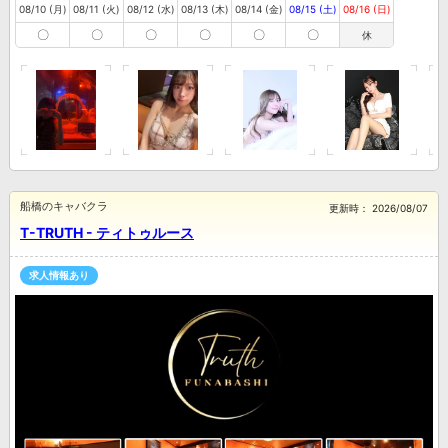
08/10 (月)
08/11 (火)
08/12 (水)
08/13 (木)
08/14 (金)
08/15 (土)
08/16 (日)
〇
〇
〇
〇
〇
〇
休
船橋のキャバクラ
更新時：
2026/08/07
T-TRUTH - ティトゥルース
求人情報あり