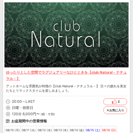
ゆったりとした空間でラグジュアリーなひとときを【club Natural - ナチュ
ラル - 】
アットホームな雰囲気が特徴の【club Natural - ナチュラル - 】 日々の疲れを美女
たちとリラックスタイムを楽しみましょう。
20:00～LAST
2
日曜・祝祭日
☆お気に入り
120分 6,000円〜
(税・サ別)
お盆期間中の営業情報
08/10 (月)
08/11 (火)
08/12 (水)
08/13 (木)
08/14 (金)
08/15 (土)
08/16 (日)