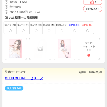
19:00～LAST
4
年中無休
☆お気に入り
60分 4,500円
(税・サ込)
お盆期間中の営業情報
08/10 (月)
08/11 (火)
08/12 (水)
08/13 (木)
08/14 (金)
08/15 (土)
08/16 (日)
〇
〇
〇
〇
〇
〇
〇
全ての
キャストを
見る
船橋のキャバクラ
更新時：
2026/08/07
CLUB CELINE - セリーヌ
求人情報あり