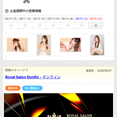
お盆期間中の営業情報
08/10 (月)
08/11 (火)
08/12 (水)
08/13 (木)
08/14 (金)
08/15 (土)
08/16 (日)
〇
〇
〇
〇
〇
〇
休
船橋のキャバクラ
更新時：
2026/08/07
Royal Salon Donfin - ドンフィン
適格対応
求人情報あり