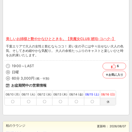
美しいお姉様と艶やかなひとときを。【美魔女CLUB 琥珀-コハク-】
千葉エリアで大人の女性と飲むならココ！ 若い女の子には中々出せない大人の色
気、そしてきめ細やかな気配り。 大人の余裕たっぷりのキャストと楽しいひと時
をお約束いたします。
19:00～LAST
6
日曜
☆お気に入り
60分 3,000円
(税・サ別)
お盆期間中の営業情報
08/10 (月)
08/11 (火)
08/12 (水)
08/13 (木)
08/14 (金)
08/15 (土)
08/16 (日)
〇
〇
〇
〇
〇
〇
休
柏のラウンジ
更新時：
2026/08/07