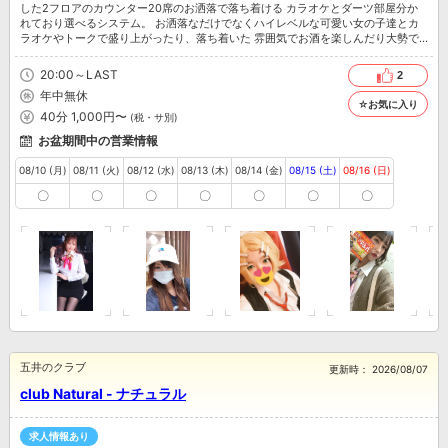
した2フロアのカウンター20席のお洒落で落ち着ける カラオケとダーツ部屋分か
れており選べるシステム。 お洒落なだけでなくハイレベルな可愛い女の子達とカ
ラオケやトークで盛り上がったり、落ち着いた 雰囲気でお酒を楽しんだり大勢で
楽しむことはもちろん、お1人様でも楽しんで頂けるようご案内♪ 20代前半のギャ
ル系、清楚系の女の子がズラリ！ キャストは、Yシャツにスカートのコスプレ衣装
20:00～LAST
2
に身を包んだハイレベルな子たちによる 木更津駅、東口を左に出てワシントンホ
年中無休
テルのわきを真っ直ぐ進んで一階が串カツやまだの2階になります。
☆お気に入り
40分 1,000円〜
(税・サ別)
お盆期間中の営業情報
08/10 (月)
08/11 (火)
08/12 (水)
08/13 (木)
08/14 (金)
08/15 (土)
08/16 (日)
〇
〇
〇
〇
〇
〇
〇
五井のクラブ
更新時：
2026/08/07
club Natural - ナチュラル
求人情報あり