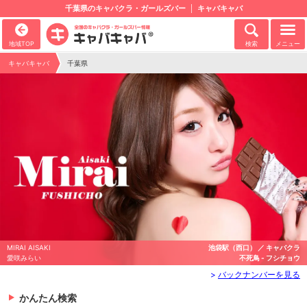
千葉県のキャバクラ・ガールズバー
キャバキャバ
地域TOP
検索
メニュー
キャバキャバ
千葉県
MIRAI AISAKI
池袋駅（西口） ／ キャバクラ
愛咲みらい
不死鳥 - フシチョウ
>
バックナンバーを見る
かんたん検索