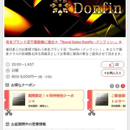
有名ブランド店千葉船橋に進出☆『Royal Salon Donfin -ドンフィン-』★
連日多くのお客様で賑わう有名ブランド店『Donfin（ドンフィン ）』☆エリア最
多クラスの在籍数を誇る高級店としてお客様に最高の夜をご提供させて頂きます。
20:00～LAST
12
日曜
☆お気に入り
60分 6,000円〜
(税・サ別)
お得なクーポン
1
2
3
期間限定！☆同伴特別クーポ
ご新規様初回
ン☆
トルサービ
有効期限：期限なし
有効期限：期限な
お盆期間中の営業情報