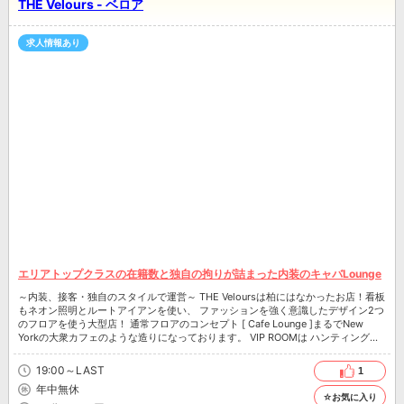
THE Velours - ベロア
求人情報あり
エリアトップクラスの在籍数と独自の拘りが詰まった内装のキャバLounge
～内装、接客・独自のスタイルで運営～ THE Veloursは柏にはなかったお店！看板
もネオン照明とルートアイアンを使い、 ファッションを強く意識したデザイン2つ
のフロアを使う大型店！ 通常フロアのコンセプト [ Cafe Lounge ]まるでNew
Yorkの大衆カフェのような造りになっております。 VIP ROOMは ハンティング好
きなウッドハウスのリビング THE Veloursの女の子はルックス、スタイルに関して
は申し分ないレベルを揃えており自信もあります。 お客様好みのタイプがきっと
19:00～LAST
1
見つかること間違いなしです。 是非一度ご来店をお待ちしております。
年中無休
☆お気に入り