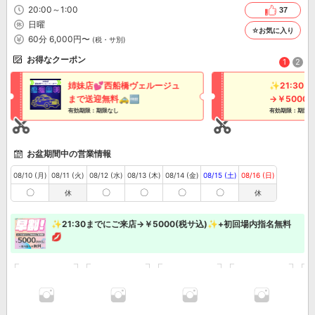
場所があるんだ」と皆様に愛される店作りを追求し続けております。 店内には、
20:00～1:00
37
ビジネスシーンの大切な接待にも相応しい静謐な完全個室や、プライベートを華や
日曜
かに彩るカラオケ完備のVIPルームなど、 多様なニーズにお応えする豪華設備を完
☆お気に入り
備いたしました。 磨き抜かれたキャストによるおもてなしの心で、皆様の夜を至
60分 6,000円〜
(税・サ別)
福のひとときへと変えてまいります。 船橋で過ごす特別な夜に、ぜひ当店をお選
びください。
お得なクーポン
1
2
姉妹店💕西船橋ヴェルージュ
✨21:30
まで送迎無料🚕🆓
→￥5000
有効期限：期限なし
内指名無料
有効期限：期限な
お盆期間中の営業情報
08/10 (月)
08/11 (火)
08/12 (水)
08/13 (木)
08/14 (金)
08/15 (土)
08/16 (日)
〇
〇
〇
〇
〇
休
休
✨21:30までにご来店→￥5000(税サ込)✨+初回場内指名無料
💋