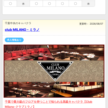
〇
〇
〇
〇
〇
休
休
千葉中央のキャバクラ
更新時：
2026/08/07
club MILANO - ミラノ
求人情報あり
千葉で最大級のフロアを持つことで知られる高級キャバクラ【Club
Milano-クラブミラノ】