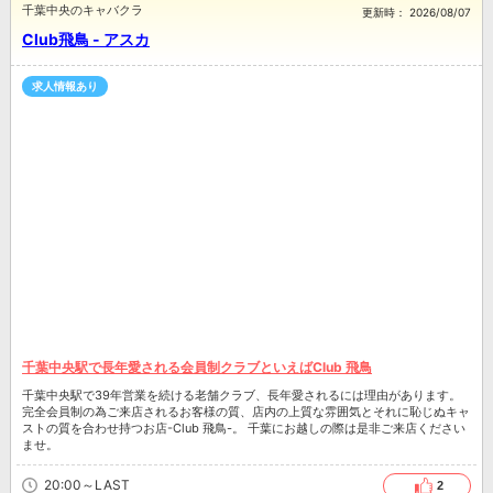
千葉中央のキャバクラ
更新時：
2026/08/07
Club飛鳥 - アスカ
求人情報あり
千葉中央駅で長年愛される会員制クラブといえばClub 飛鳥
千葉中央駅で39年営業を続ける老舗クラブ、長年愛されるには理由があります。
完全会員制の為ご来店されるお客様の質、店内の上質な雰囲気とそれに恥じぬキャ
ストの質を合わせ持つお店-Club 飛鳥-。 千葉にお越しの際は是非ご来店ください
ませ。
20:00～LAST
2