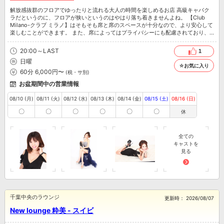
解放感抜群のフロアでゆったりと流れる大人の時間を楽しめるお店 高級キャバク
ラだというのに、フロアが狭いというのはやはり落ち着きませんよね。 【Club
Milano-クラブ ミラノ】はそもそも席と席のスペースが十分なので、より安心して
楽しむことができます。 また、席によってはプライバシーにも配慮されており、
半個室のような空間で癒しの時間を満喫することができます。
20:00～LAST
1
日曜
☆お気に入り
60分 6,000円〜
(税・サ別)
お盆期間中の営業情報
08/10 (月)
08/11 (火)
08/12 (水)
08/13 (木)
08/14 (金)
08/15 (土)
08/16 (日)
〇
〇
〇
〇
〇
〇
休
全ての
キャストを
見る
千葉中央のラウンジ
更新時：
2026/08/07
New lounge 粋美 - スイビ