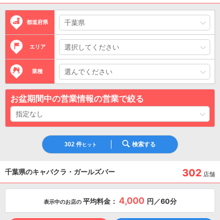
都道府県
エリア
業種
お盆期間中の営業情報の営業で絞る
302
件
検索する
ヒット
302
千葉県のキャバクラ・ガールズバー
店舗
4,000
平均料金：
円／60分
表示中のお店の