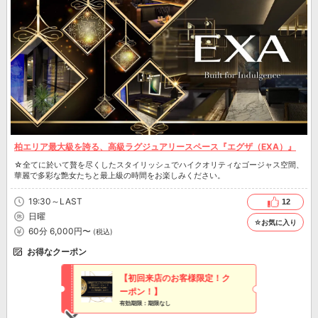
柏エリア最大級を誇る、高級ラグジュアリースペース『エグザ（EXA）』
☆全てに於いて贅を尽くしたスタイリッシュでハイクオリティなゴージャス空間、
華麗で多彩な艶女たちと最上級の時間をお楽しみください。
19:30～LAST
12
日曜
☆お気に入り
60分 6,000円〜
(税込)
お得なクーポン
【初回来店のお客様限定！ク
ーポン！】
有効期限：期限なし