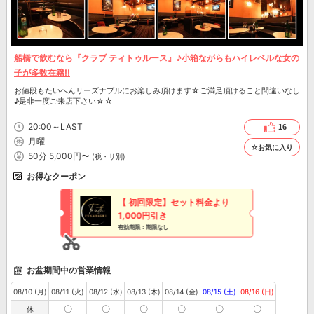
船橋で飲むなら『クラブ ティトゥルース』♪小箱ながらもハイレベルな女の
子が多数在籍!!
お値段もたいへんリーズナブルにお楽しみ頂けます☆ご満足頂けること間違いなし
♪是非一度ご来店下さい☆☆
20:00～LAST
16
月曜
☆お気に入り
50分 5,000円〜
(税・サ別)
お得なクーポン
【 初回限定】セット料金より
1,000円引き
有効期限：期限なし
お盆期間中の営業情報
08/10 (月)
08/11 (火)
08/12 (水)
08/13 (木)
08/14 (金)
08/15 (土)
08/16 (日)
〇
〇
〇
〇
〇
〇
休