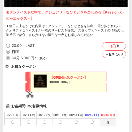
モダンテイストな中でラグジュアリーなひとときを楽しめる【Passion X -
ピーエックス - 】
１億円以上をかけた内装はラグジュアリーなひとときを演出。 選び抜かれたハイ
クオリティなキャストが一流のサービスを提供。 スタッフとキャストの情熱の化
学反応で都心にすら負けない濃密な一夜をお楽しみください。
20:00～LAST
0
日曜
☆お気に入り
60分 6,000円〜
(税込)
お得なクーポン
【OPEN記念クーポン】
有効期限：期限なし
お盆期間中の営業情報
08/10 (月)
08/11 (火)
08/12 (水)
08/13 (木)
08/14 (金)
08/15 (土)
08/16 (日)
〇
〇
〇
〇
〇
〇
休