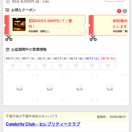
50分 6,000円
(税・サ別)
お得なクーポン
1
2
初回50分3,000円にてご案
初回場内指
内！
たします！
有効期限：期限なし
有効期限：期限な
お盆期間中の営業情報
08/10 (月)
08/11 (火)
08/12 (水)
08/13 (木)
08/14 (金)
08/15 (土)
08/16 (日)
〇
〇
〇
〇
〇
〇
〇
千葉中央の千葉中央区のキャバクラ
更新時：
2026/08/07
Celebrity Club - セレブリティークラブ