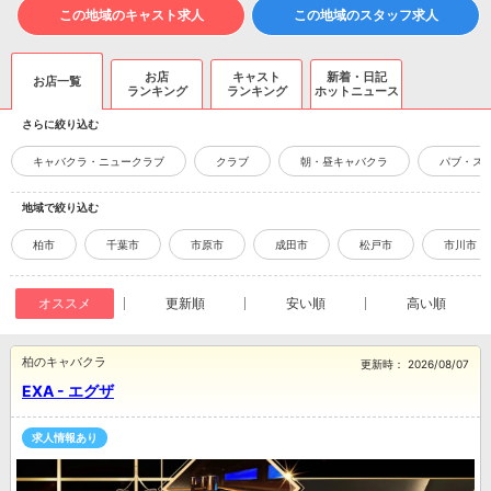
この地域のキャスト求人
この地域のスタッフ求人
お店
キャスト
新着・日記
お店一覧
ランキング
ランキング
ホットニュース
さらに絞り込む
キャバクラ・ニュークラブ
クラブ
朝・昼キャバクラ
パブ・ス
地域で絞り込む
柏市
千葉市
市原市
成田市
松戸市
市川市
オススメ
更新順
安い順
高い順
柏のキャバクラ
更新時：
2026/08/07
EXA - エグザ
求人情報あり