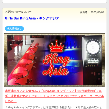
木更津のガールズバー
更新時：
2026/08/07
Girls Bar King Asia - キングアジア
求人情報あり
木更津エリアの人気ガルバ【KingAsia-キングアジア】20代前半のギャル
系、清楚系の女の子がズラリ！ 広々とした2フロアでカラオケ・ダーツが楽
しめる！
「King Asia～キングアジア～」は木更津駅から徒歩5分！ エリア最大級の広々と