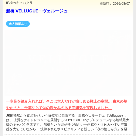
船橋のキャバクラ
更新時：
2026/08/07
船橋 VELLUGUE - ヴェルージュ
求人情報あり
一歩足を踏み入れれば、そこは大人だけが愉しめる極上の空間... 東京の華
やかさと、千葉ならではの温かみのある雰囲気を実現しました。
JR船橋駅から徒歩1分という好立地に位置する「船橋ヴェルージュ（Vellugue）」
は、 上質なナイトレジャーを展開するKEIYO GROUPがプロデュースする地域最大
級のキャバクラ店です。 船橋という街が持つ温かい一体感やとけ込みやすい空気
感を大切にしながら、 洗練されたホスピタリティと新しい「夜の愉しみ方」を融
合させた唯一無二の空間を提供しており、 「船橋にこれほど上質な時間が流れる