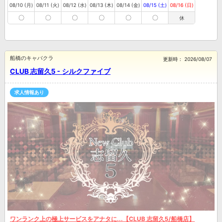
08/10 (月)
08/11 (火)
08/12 (水)
08/13 (木)
08/14 (金)
08/15 (土)
08/16 (日)
〇
〇
〇
〇
〇
〇
休
船橋のキャバクラ
更新時：
2026/08/07
CLUB 志留久5 - シルクファイブ
求人情報あり
ワンランク上の極上サービスをアナタに...【CLUB 志留久5/船橋店】