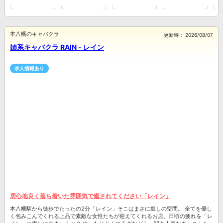
本八幡のキャバクラ
更新時：
2026/08/07
姉系キャバクラ RAIN - レイン
求人情報あり
居心地良く落ち着いた雰囲気で癒されてください「レイン」
本八幡駅から徒歩でたったの2分「レイン」そこはまさに癒しの空間。 全てを優し
く包みこんでくれる上品で素敵な女性たちが迎えてくれるお店、日頃の疲れを「レ