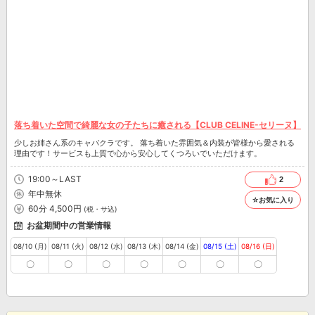
落ち着いた空間で綺麗な女の子たちに癒される【CLUB CELINE-セリーヌ】
少しお姉さん系のキャバクラです。 落ち着いた雰囲気＆内装が皆様から愛される
理由です！サービスも上質で心から安心してくつろいでいただけます。
19:00～LAST
2
年中無休
☆お気に入り
60分 4,500円
(税・サ込)
お盆期間中の営業情報
08/10 (月)
08/11 (火)
08/12 (水)
08/13 (木)
08/14 (金)
08/15 (土)
08/16 (日)
〇
〇
〇
〇
〇
〇
〇