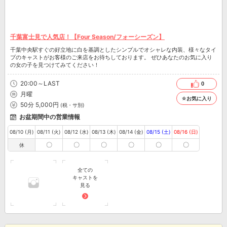
千葉富士見で人気店！【Four Season/フォーシーズン】
千葉中央駅すぐの好立地に白を基調としたシンプルでオシャレな内装、様々なタイ
プのキャストがお客様のご来店をお待ちしております。 ぜひあなたのお気に入り
の女の子を見つけてみてください！
20:00～LAST
0
月曜
☆お気に入り
50分 5,000円
(税・サ別)
お盆期間中の営業情報
08/10 (月)
08/11 (火)
08/12 (水)
08/13 (木)
08/14 (金)
08/15 (土)
08/16 (日)
〇
〇
〇
〇
〇
〇
休
全ての
キャストを
見る