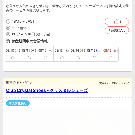
志留久が人気の大きな魅力は！豪華な店内とそして、リーズナブルな価格設定で最
高のサービスを提供致します。
19:00～LAST
2
年中無休
☆お気に入り
60分 4,500円
(税・サ込)
お盆期間中の営業情報
08/10 (月)
08/11 (火)
08/12 (水)
08/13 (木)
08/14 (金)
08/15 (土)
08/16 (日)
〇
〇
〇
〇
〇
〇
〇
船橋のキャバクラ
更新時：
2026/08/07
Club Crystal Shoes - クリスタルシューズ
求人情報あり