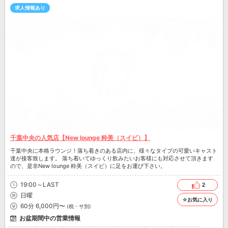
求人情報あり
千葉中央の人気店【New lounge 粋美（スイビ）】
千葉中央に本格ラウンジ！落ち着きのある店内に、様々なタイプの可愛いキャスト
達が接客致します。 落ち着いてゆっくり飲みたいお客様にも対応させて頂きます
ので、是非New lounge 粋美（スイビ）に足をお運び下さい。
19:00～LAST
2
日曜
☆お気に入り
60分 6,000円〜
(税・サ別)
お盆期間中の営業情報