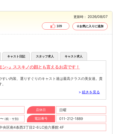
2026/08/07
更新時：
109
☆お気に入りに追加
キャスト日記
スタッフ求人
キャスト求人
アモン-』ススキノの顔とも言えるお店です！
やすい内装、選りすぐりのキャスト達は最高クラスの美女達。貴
す。
>
続きを見る
店休日
日曜
円〜
電話番号
011-212-1889
(税・サ別)
央区南4条西3丁目2-6 LC拾六番館 4F