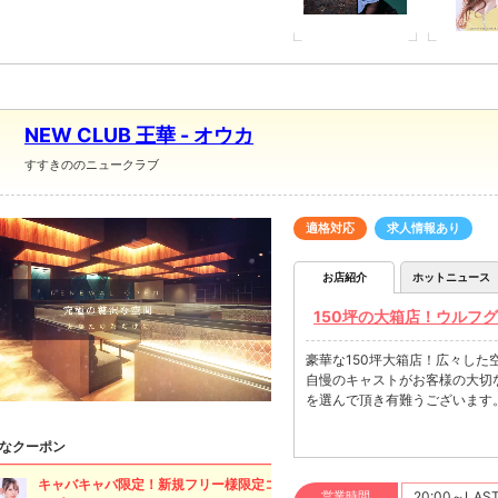
NEW CLUB 王華 - オウカ
すすきののニュークラブ
適格対応
求人情報あり
お店紹介
ホットニュース
150坪の大箱店！ウルフ
豪華な150坪大箱店！広々し
自慢のキャストがお客様の大切
を選んで頂き有難うございます
なクーポン
キャバキャバ限定！新規フリー様限定コミコ
営業時間
20:00～LAS