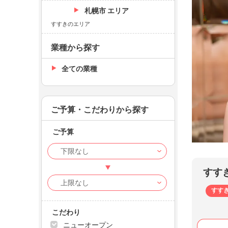
札幌市 エリア
すすきのエリア
業種から探す
全ての業種
ご予算・こだわりから探す
ご予算
Bell
華咲 
すす
すす
こだわり
ニューオープン