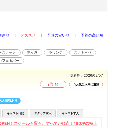
更新順
オススメ
予算の安い順
予算の高い順
・スナック
熟女系
ラウンジ
スナキャバ
カフェ＆バー
2026/08/07
更新時：
16
☆お気に入りに追加
求人情報あり
キャスト日記
スタッフ求人
キャスト求人
AND OPEN！スケールも質も、すべてが頂点！160坪の極上