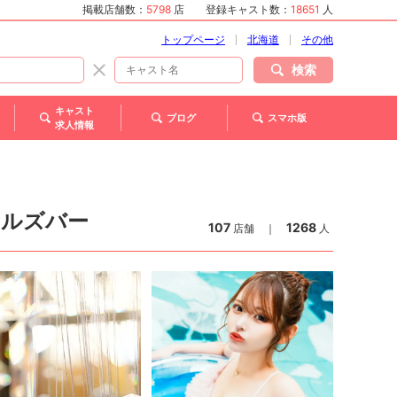
掲載店舗数：
5798
店
登録キャスト数：
18651
人
トップページ
北海道
その他
検索
キャスト
ブログ
スマホ版
求人情報
ールズバー
107
1268
店舗
｜
人