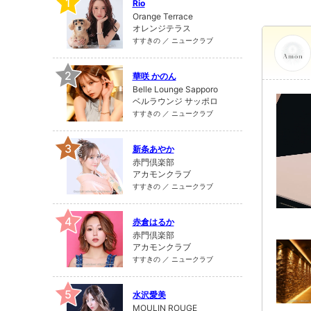
1
Rio
Orange Terrace
オレンジテラス
すすきの ／ ニュークラブ
2
華咲 かのん
Belle Lounge Sapporo
ベルラウンジ サッポロ
すすきの ／ ニュークラブ
3
新条あやか
赤門倶楽部
アカモンクラブ
すすきの ／ ニュークラブ
4
赤倉はるか
赤門倶楽部
アカモンクラブ
すすきの ／ ニュークラブ
5
水沢愛美
MOULIN ROUGE