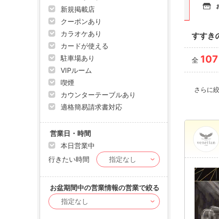
新規掲載店
クーポンあり
カラオケあり
すすき
カードが使える
107
駐車場あり
全
VIPルーム
喫煙
さらに
カウンターテーブルあり
適格簡易請求書対応
営業日・時間
本日営業中
行きたい時間
お盆期間中の営業情報の営業で絞る