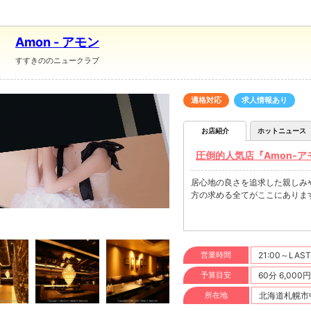
Amon - アモン
すすきののニュークラブ
適格対応
求人情報あり
お店紹介
ホットニュース
圧倒的人気店『Amon-
居心地の良さを追求した親しみ
方の求める全てがここにありま
営業時間
21:00～LAST
予算目安
60分 6,000
所在地
北海道札幌市中