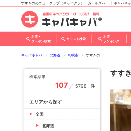
すすきののニュークラブ（キャバクラ）・ガールズバー
キャバキ
北海道
東北
関東
甲信越・北陸
東海
関西
中国
四国
九州・沖縄
トップ
お店・
お店
キャスト検索
クーポン検索
ランキング
キャバキャバ
北海道
札幌市
すすきの
すす
検索結果
107
／
5798
件
エリアから探す
全国
北海道