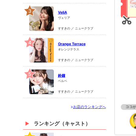
3
VeliA
ヴェリア
すすきの ／ ニュークラブ
4
Orange Terrace
オレンジテラス
すすきの ／ ニュークラブ
5
鈴鐘
ベルベ
すすきの ／ ニュークラブ
>
お店のランキングへ
ココ
ランキング（キャスト）