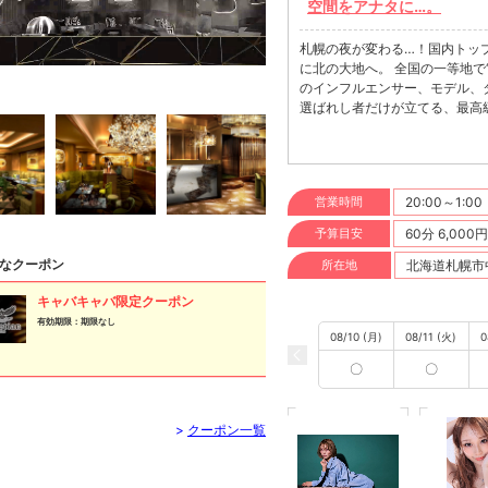
空間をアナタに…。
札幌の夜が変わる…！国内トッ
に北の大地へ。 全国の一等地で
のインフルエンサー、モデル、
選ばれし者だけが立てる、最高
営業時間
20:00～1:00
予算目安
60分 6,000
なクーポン
所在地
北海道札幌市中
キャバキャバ限定クーポン
有効期限：期限なし
08/10 (月)
08/11 (火)
0
〇
〇
>
クーポン一覧