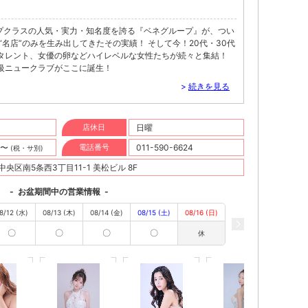
プクラスの人気・実力・知名度を誇る『ベネグループ』が、つい
“名店”のみを生み出してきたその実績！ そして今！20代・30代
タレント、女優の卵などハイレベルな女性たちが続々と集結！
級ニュークラブがここに誕生！
>
続きを見る
店休日
日曜
円〜
電話番号
011-590-6624
(税・サ別)
央区南5条西3丁目11-1 美松ビル 8F
-
お盆期間中の営業情報
-
8/12 (水)
08/13 (木)
08/14 (金)
08/15 (土)
08/16 (日)
〇
〇
〇
〇
休