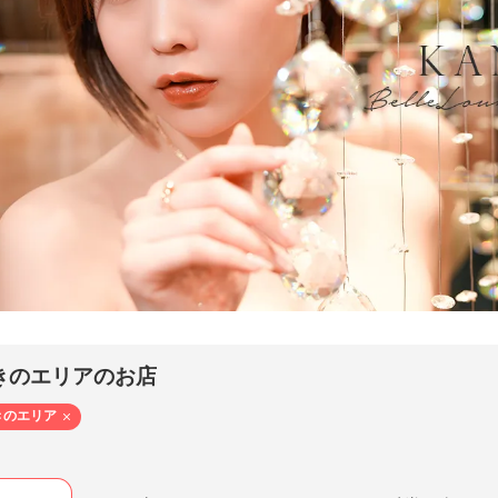
e Lounge Sapporo - ベルラウンジ サッポロ（すすきの ／ ニュークラブ）
かのん- KANON HANASAKI
きのエリアのお店
きのエリア