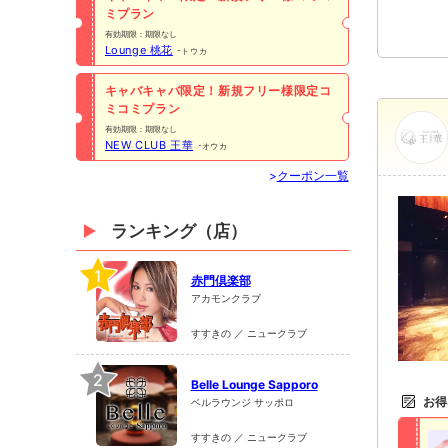
ミプラン
有効期限：期限なし
Lounge 桃花
トウカ
キャバキャバ限定！新規フリー様限定コ
ミコミプラン
有効期限：期限なし
NEW CLUB 王華
オウカ
>
クーポン一覧
ランキング（店）
1
赤門倶楽部
アカモンクラブ
すすきの ／ ニュークラブ
2
Belle Lounge Sapporo
お得
ベルラウンジ サッポロ
すすきの ／ ニュークラブ