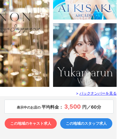
すすきの ／ ニュークラブ
ARCADIA - アルカディア
妃 愛（23）
すすきの ／ ニュークラブ
>
バックナンバーを見る
VeliA - ヴェリア
ゆかまるん
3,500
平均料金：
円／60分
表示中のお店の
この地域のキャスト求人
この地域のスタッフ求人