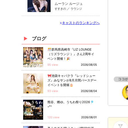
ムーラン ルージュ
すすきの ／ ラウンジ
>
キャストのランキングへ
ブログ
🎊群馬県高崎市『LIZ LOUNGE
（リズラウンジ ）』さん2周年イ
ベント開催！🎉
95 view
2026/08/05
🎀池袋キャバクラ『レッドシュー
ココ
ズ』みなサンが8月月間バースデー
イベントを開催🎂
93 view
2026/08/04
熊谷、燃ゆ。うちわ祭り2026🎐
◦°⁺
120 view
2026/08/01