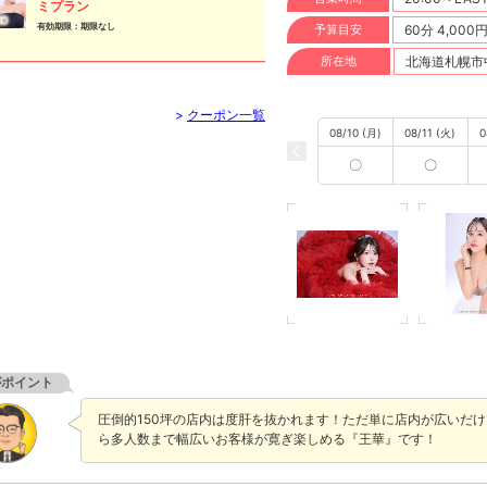
ミプラン
有効期限：期限なし
予算目安
60分 4,000
所在地
北海道札幌市中
>
クーポン一覧
08/10 (月)
08/11 (火)
0
〇
〇
がポイント
圧倒的150坪の店内は度肝を抜かれます！ただ単に店内が広いだ
ら多人数まで幅広いお客様が寛ぎ楽しめる『王華』です！