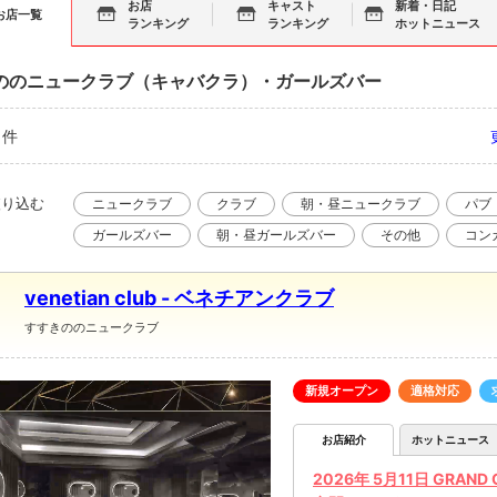
お店
キャスト
新着・日記
お店一覧
ランキング
ランキング
ホットニュース
ののニュークラブ（キャバクラ）・ガールズバー
件
絞り込む
ニュークラブ
クラブ
朝・昼ニュークラブ
パブ
ガールズバー
朝・昼ガールズバー
その他
コン
venetian club - ベネチアンクラブ
すすきののニュークラブ
新規オープン
適格対応
お店紹介
ホットニュース
2026年 5月11日 GR