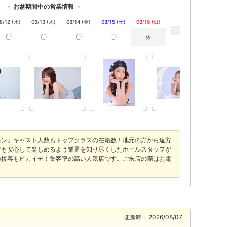
-
お盆期間中の営業情報
-
8/12 (水)
08/13 (木)
08/14 (金)
08/15 (土)
08/16 (日)
〇
〇
〇
〇
休
モン』キャスト人数もトップクラスの在籍数！地元の方から遠方
でも安心して楽しめるよう業界を知り尽くしたホールスタッフが
の接客もピカイチ！集客率の高い人気店です。ご来店の際はお電
2026/08/07
更新時：