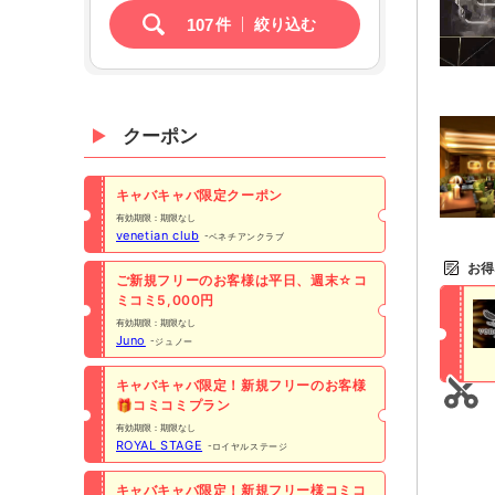
107
件
絞り込む
クーポン
キャバキャバ限定クーポン
有効期限：期限なし
venetian club
ベネチアンクラブ
お得
ご新規フリーのお客様は平日、週末☆コ
ミコミ5,000円
有効期限：期限なし
Juno
ジュノー
キャバキャバ限定！新規フリーのお客様
🎁コミコミプラン
有効期限：期限なし
ROYAL STAGE
ロイヤルステージ
キャバキャバ限定！新規フリー様コミコ