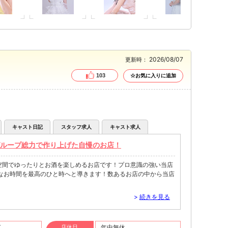
2026/08/07
更新時：
103
☆お気に入りに追加
キャスト日記
スタッフ求人
キャスト求人
グループ総力で作り上げた自慢のお店！
た空間でゆったりとお酒を楽しめるお店です！プロ意識の強い当店
なお時間を最高のひと時へと導きます！数あるお店の中から当店
。
>
続きを見る
T
店休日
年中無休