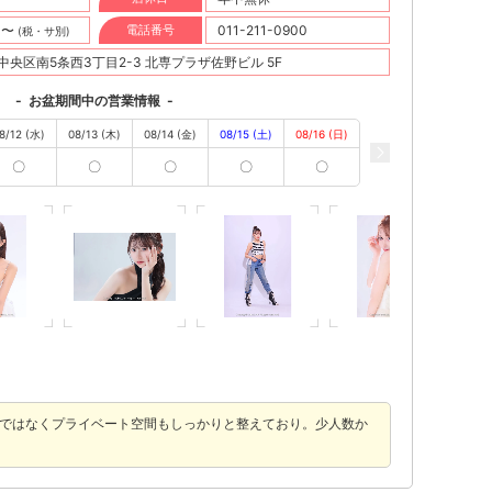
円〜
電話番号
011-211-0900
(税・サ別)
央区南5条西3丁目2-3 北専プラザ佐野ビル 5F
-
お盆期間中の営業情報
-
8/12 (水)
08/13 (木)
08/14 (金)
08/15 (土)
08/16 (日)
〇
〇
〇
〇
〇
けではなくプライベート空間もしっかりと整えており。少人数か