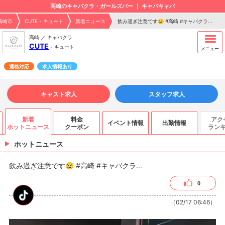
高崎のキャバクラ・ガールズバー
キャバキャバ
高崎市
CUTE - キュート
新着ニュース
飲み過ぎ注意です😢 #高崎 #キャバクラ...
高崎 ／ キャバクラ
CUTE
-
キュート
メニュー
適格対応
求人情報あり
キャスト求人
スタッフ求人
新着
料金
アク
イベント情報
出勤情報
ホットニュース
クーポン
ラン
ホットニュース
飲み過ぎ注意です😢 #高崎 #キャバクラ...
0
（02/17 06:46）