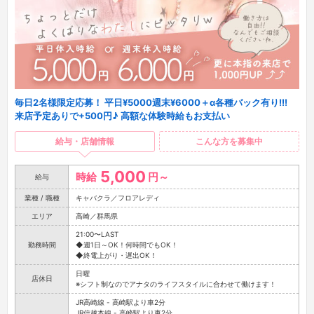
毎日2名様限定応募！ 平日¥5000週末¥6000＋α各種バック有り!!!
来店予定ありで+500円♪ 高額な体験時給もお支払い
給与・店舗情報
こんな方を募集中
5,000
時給
円～
給与
業種 / 職種
キャバクラ／フロアレディ
エリア
高崎／群馬県
21:00〜LAST
勤務時間
◆週1日～OK！何時間でもOK！
◆終電上がり・遅出OK！
日曜
店休日
※シフト制なのでアナタのライフスタイルに合わせて働けます！
JR高崎線 - 高崎駅より車2分
JR信越本線 - 高崎駅より車2分