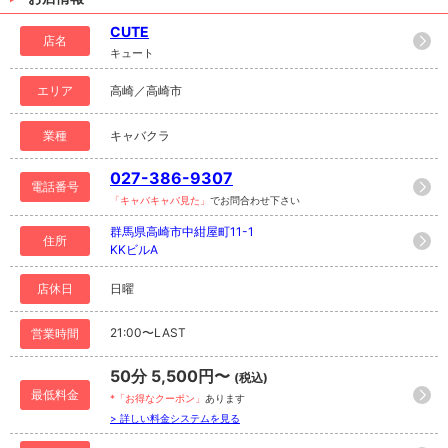
CUTE
店名
キュート
エリア
高崎／高崎市
業種
キャバクラ
027-386-9307
電話番号
「キャバキャバ見た」
でお問合わせ下さい
群馬県高崎市中紺屋町11-1
住所
KKビルA
店休日
日曜
21:00〜LAST
営業時間
50分 5,500円〜
(税込)
最低料金
*「お得なクーポン」
あります
> 詳しい料金システムを見る