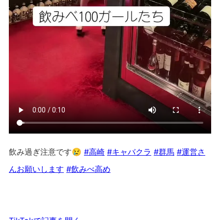
飲み過ぎ注意です😢
#高崎
#キャバクラ
#群馬
#運営さ
んお願いします
#飲みべ高め