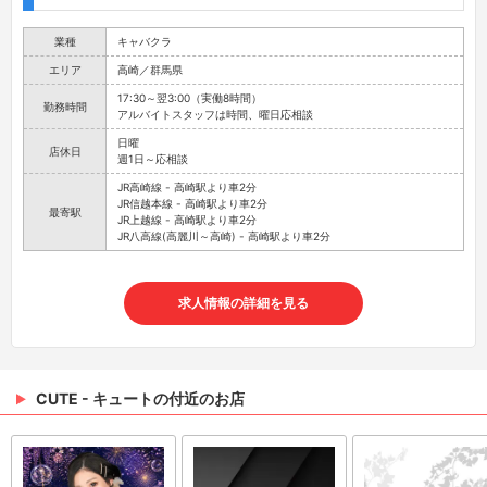
業種
キャバクラ
エリア
高崎／群馬県
17:30～翌3:00（実働8時間）
勤務時間
アルバイトスタッフは時間、曜日応相談
日曜
店休日
週1日～応相談
JR高崎線 - 高崎駅より車2分
JR信越本線 - 高崎駅より車2分
最寄駅
JR上越線 - 高崎駅より車2分
JR八高線(高麗川～高崎) - 高崎駅より車2分
求人情報の詳細を見る
CUTE - キュートの付近のお店