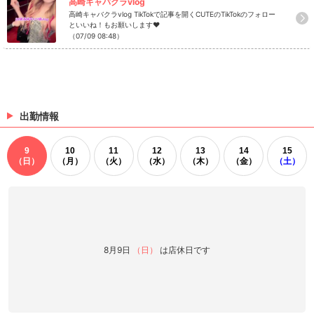
高崎キャバクラvlog
高崎キャバクラvlog TikTokで記事を開くCUTEのTikTokのフォロー
といいね！もお願いします❤
（07/09 08:48）
出勤情報
9
10
11
12
13
14
15
（日）
（月）
（火）
（水）
（木）
（金）
（土）
8月9日
（日）
は店休日です