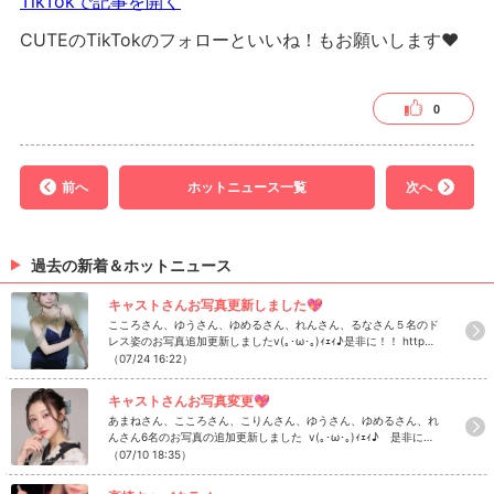
TikTokで記事を開く
CUTEのTikTokのフォローといいね！もお願いします❤
0
前へ
ホットニュース一覧
次へ
過去の新着＆ホットニュース
キャストさんお写真更新しました💖
こころさん、ゆうさん、ゆめるさん、れんさん、るなさん５名のド
レス姿のお写真追加更新しましたv(｡･ω･｡)ｨｪｨ♪是非に！！ http
s://www.caba2.net/gunma/takasaki/takasaki/takasaki_cute/ca
（07/24 16:22）
st
キャストさんお写真変更💖
あまねさん、こころさん、こりんさん、ゆうさん、ゆめるさん、れ
んさん6名のお写真の追加更新しました v(｡･ω･｡)ｨｪｨ♪ 是非にチ
ェック！ https://www.caba2.net/gunma/takasaki/takasaki/tak
（07/10 18:35）
asaki_cute