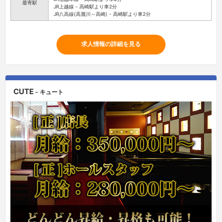
最寄駅
JR上越線 - 高崎駅より車2分
JR八高線(高麗川～高崎) - 高崎駅より車2分
求人情報の詳細を見る
CUTE
- キュート