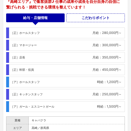
『高崎エリア』で集客抜群♪ 仕事の成果や成長を自分自身の自信に
繋げられる・挑戦できる環境を整えています！
給与・店舗情報
こだわりポイント
月給：280,000円～
［正］ホールスタッフ
月給：300,000円～
［正］マネージャー
月給：350,000円～
［正］店長
月給：450,000円～
［正］幹部・役員
時給：1,200円～
［ア］ホールスタッフ
月給：250,000円～
［正］キッチンスタッフ
時給：1,500円～
［ア］ガール・エスコートガール
業種
キャバクラ
エリア
高崎／群馬県