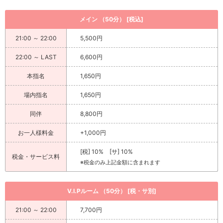
メイン （50分） [税込]
21:00 ～ 22:00
5,500円
22:00 ～ LAST
6,600円
本指名
1,650円
場内指名
1,650円
同伴
8,800円
お一人様料金
+1,000円
[税] 10% [サ] 10%
税金・サービス料
※税金のみ上記金額に含まれます
V.I.Pルーム （50分） [税・サ別]
21:00 ～ 22:00
7,700円