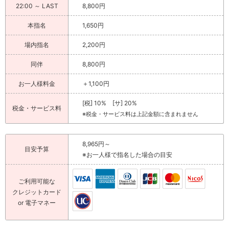
22:00 ～ LAST
8,800円
本指名
1,650円
場内指名
2,200円
同伴
8,800円
お一人様料金
＋1,100円
[税] 10% [サ] 20%
税金・サービス料
※税金・サービス料は上記金額に含まれません
8,965円～
目安予算
※お一人様で指名した場合の目安
ご利用可能な
クレジットカード
or 電子マネー