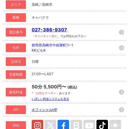
エリア
高崎／高崎市
業種
キャバクラ
027-386-9307
電話番号
「キャバキャバ見た」
でお問合わせ下さい
群馬県高崎市中紺屋町11-1
住所
KKビルA
店休日
日曜
21:00〜LAST
営業時間
50分 5,500円〜
(税込)
最低料金
*「お得なクーポン」
あります
> 詳しい料金システムを見る
HP
オフィシャルHP
SNS