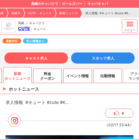
高崎のキャバクラ・ガールズバー
キャバキャバ
馬県
高崎市
CUTE - キュート
新着ニュース
求人情報 #キュート #cute #K...
高崎 ／ キャバクラ
CUTE
-
キュート
メニュー
適格対応
求人情報あり
キャスト求人
スタッフ求人
新着
料金
アク
イベント情報
出勤情報
ホットニュース
クーポン
ラン
ホットニュース
求人情報 #キュート #cute #K...
0
（02/17 23:44）