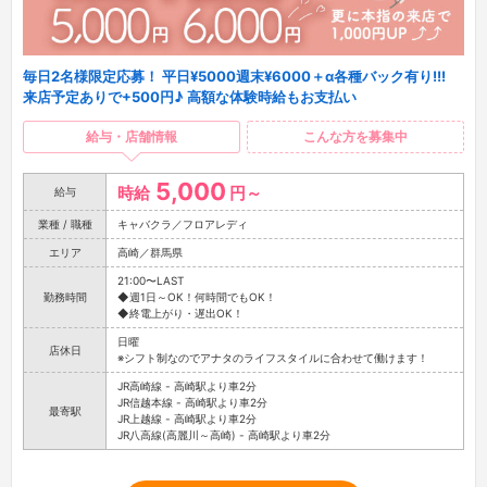
毎日2名様限定応募！ 平日¥5000週末¥6000＋α各種バック有り!!!
来店予定ありで+500円♪ 高額な体験時給もお支払い
給与・店舗情報
こんな方を募集中
5,000
時給
円～
給与
業種 / 職種
キャバクラ／フロアレディ
エリア
高崎／群馬県
21:00〜LAST
勤務時間
◆週1日～OK！何時間でもOK！
◆終電上がり・遅出OK！
日曜
店休日
※シフト制なのでアナタのライフスタイルに合わせて働けます！
JR高崎線 - 高崎駅より車2分
JR信越本線 - 高崎駅より車2分
最寄駅
JR上越線 - 高崎駅より車2分
JR八高線(高麗川～高崎) - 高崎駅より車2分