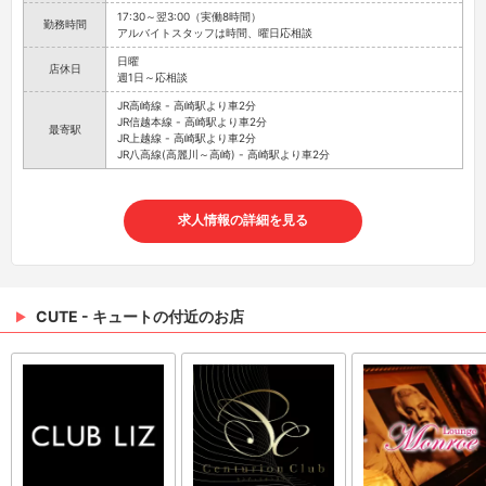
17:30～翌3:00（実働8時間）
勤務時間
アルバイトスタッフは時間、曜日応相談
日曜
店休日
週1日～応相談
JR高崎線 - 高崎駅より車2分
JR信越本線 - 高崎駅より車2分
最寄駅
JR上越線 - 高崎駅より車2分
JR八高線(高麗川～高崎) - 高崎駅より車2分
求人情報の詳細を見る
CUTE - キュートの付近のお店