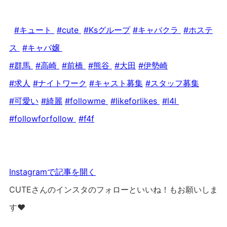
#キュート
#cute
#Ksグループ
#キャバクラ
#ホステ
ス
#キャバ嬢
#群馬
#高崎
#前橋
#熊谷
#大田
#伊勢崎
#求人
#ナイトワーク
#キャスト募集
#スタッフ募集
#可愛い
#綺麗
#followme
#likeforlikes
#l4l
#followforfollow
#f4f
Instagramで記事を開く
CUTEさんのインスタのフォローといいね！もお願いしま
す❤︎