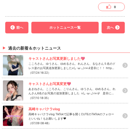
0
前へ
ホットニュース一覧
次へ
過去の新着＆ホットニュース
キャストさんお写真更新しました💖
こころさん、ゆうさん、ゆめるさん、れんさん、るなさん５名のド
レス姿のお写真追加更新しましたv(｡･ω･｡)ｨｪｨ♪是非に！！ http
s://www.caba2.net/gunma/takasaki/takasaki/takasaki_cute/ca
（07/24 16:22）
st
キャストさんお写真変更💖
あまねさん、こころさん、こりんさん、ゆうさん、ゆめるさん、れ
んさん6名のお写真の追加更新しました v(｡･ω･｡)ｨｪｨ♪ 是非にチ
ェック！ https://www.caba2.net/gunma/takasaki/takasaki/tak
（07/10 18:35）
asaki_cute
高崎キャバクラvlog
高崎キャバクラvlog TikTokで記事を開くCUTEのTikTokのフォロー
といいね！もお願いします❤
（07/09 08:48）