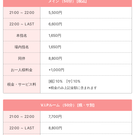
メイン （50分） [税込]
21:00 ～ 22:00
5,500円
22:00 ～ LAST
6,600円
本指名
1,650円
場内指名
1,650円
同伴
8,800円
お一人様料金
+1,000円
[税] 10% [サ] 10%
税金・サービス料
※税金のみ上記金額に含まれます
V.I.Pルーム （50分） [税・サ別]
21:00 ～ 22:00
7,700円
22:00 ～ LAST
8,800円