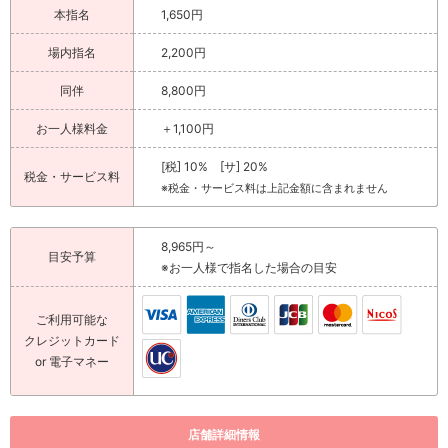
本指名
1,650円
場内指名
2,200円
同伴
8,800円
お一人様料金
＋1,100円
[税] 10% [サ] 20%
税金・サービス料
※税金・サービス料は上記金額に含まれません
8,965円～
目安予算
※お一人様で指名した場合の目安
ご利用可能な
クレジットカード
or 電子マネー
店舗詳細情報