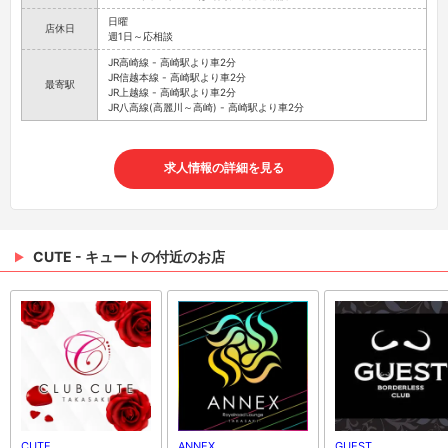
日曜
店休日
週1日～応相談
JR高崎線 - 高崎駅より車2分
JR信越本線 - 高崎駅より車2分
最寄駅
JR上越線 - 高崎駅より車2分
JR八高線(高麗川～高崎) - 高崎駅より車2分
求人情報の詳細を見る
CUTE - キュートの付近のお店
CUTE
ANNEX
GUEST