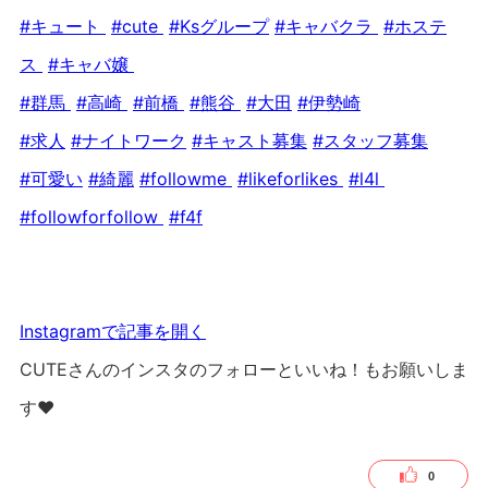
#キュート
#cute
#Ksグループ
#キャバクラ
#ホステ
ス
#キャバ嬢
#群馬
#高崎
#前橋
#熊谷
#大田
#伊勢崎
#求人
#ナイトワーク
#キャスト募集
#スタッフ募集
#可愛い
#綺麗
#followme
#likeforlikes
#l4l
#followforfollow
#f4f
Instagramで記事を開く
CUTEさんのインスタのフォローといいね！もお願いしま
す❤︎
0