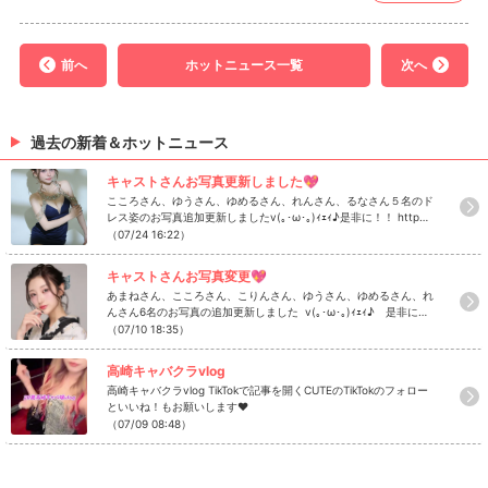
前へ
ホットニュース一覧
次へ
過去の新着＆ホットニュース
キャストさんお写真更新しました💖
こころさん、ゆうさん、ゆめるさん、れんさん、るなさん５名のド
レス姿のお写真追加更新しましたv(｡･ω･｡)ｨｪｨ♪是非に！！ http
s://www.caba2.net/gunma/takasaki/takasaki/takasaki_cute/ca
（07/24 16:22）
st
キャストさんお写真変更💖
あまねさん、こころさん、こりんさん、ゆうさん、ゆめるさん、れ
んさん6名のお写真の追加更新しました v(｡･ω･｡)ｨｪｨ♪ 是非にチ
ェック！ https://www.caba2.net/gunma/takasaki/takasaki/tak
（07/10 18:35）
asaki_cute
高崎キャバクラvlog
高崎キャバクラvlog TikTokで記事を開くCUTEのTikTokのフォロー
といいね！もお願いします❤
（07/09 08:48）