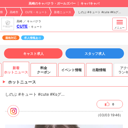
高崎のキャバクラ・ガールズバー
キャバキャバ
県
高崎市
CUTE - キュート
新着ニュース
しのぶ #キュート #cute #Ksグ...
高崎 ／ キャバクラ
CUTE
-
キュート
メニュー
適格対応
求人情報あり
キャスト求人
スタッフ求人
新着
料金
アク
イベント情報
出勤情報
ホットニュース
クーポン
ラン
ホットニュース
しのぶ #キュート #cute #Ksグ...
0
（03/03 19:46）