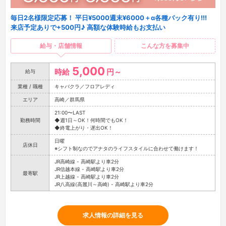
毎日2名様限定応募！ 平日¥5000週末¥6000＋α各種バック有り!!!
来店予定ありで+500円♪ 高額な体験時給もお支払い
給与・店舗情報
こんな方を募集中
5,000
時給
円～
給与
業種 / 職種
キャバクラ／フロアレディ
エリア
高崎／群馬県
21:00〜LAST
勤務時間
◆週1日～OK！何時間でもOK！
◆終電上がり・遅出OK！
日曜
店休日
※シフト制なのでアナタのライフスタイルに合わせて働けます！
JR高崎線 - 高崎駅より車2分
JR信越本線 - 高崎駅より車2分
最寄駅
JR上越線 - 高崎駅より車2分
JR八高線(高麗川～高崎) - 高崎駅より車2分
求人情報の詳細を見る