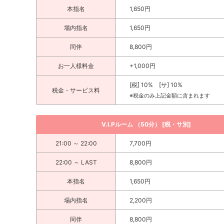
本指名
1,650円
場内指名
1,650円
同伴
8,800円
お一人様料金
+1,000円
[税] 10% [サ] 10%
税金・サービス料
※税金のみ上記金額に含まれます
V.I.Pルーム （50分） [税・サ別]
21:00 ～ 22:00
7,700円
22:00 ～ LAST
8,800円
本指名
1,650円
場内指名
2,200円
同伴
8,800円