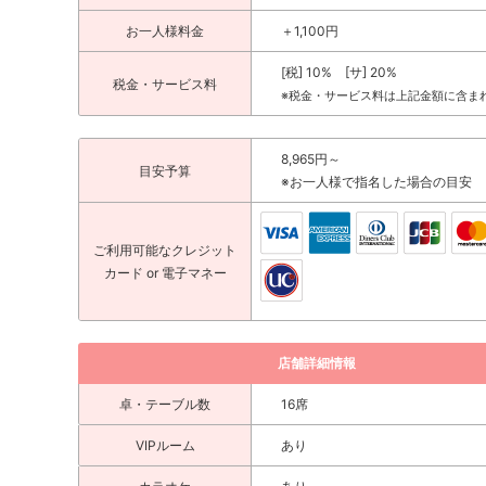
お一人様料金
＋1,100円
[税] 10% [サ] 20%
税金・サービス料
※税金・サービス料は上記金額に含ま
8,965円～
目安予算
※お一人様で指名した場合の目安
ご利用可能な
クレジット
カード
or 電子マネー
店舗詳細情報
卓・テーブル数
16席
VIPルーム
あり