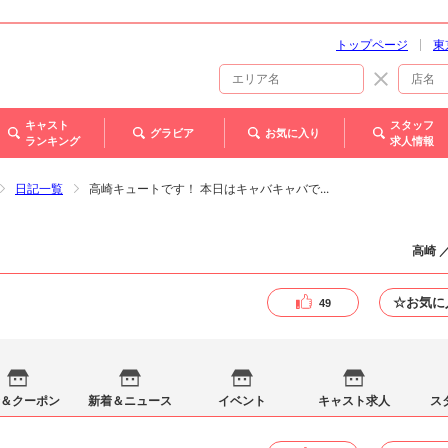
トップページ
東
キャスト
スタッフ
グラビア
お気に入り
ランキング
求人情報
日記一覧
高崎キュートです！ 本日はキャバキャバで...
高崎 
☆お気に
49
＆クーポン
新着＆ニュース
イベント
キャスト求人
ス