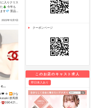
 今年も
💎 景品
すので、是非
🤡🤡 本
2022年12月1日
！ 詳細はス
クーポンページ
バ嬢
このお店のキャスト求人
即日体入あり
c...
cast❤️ ☆ ⏩ひな
0
 今週日曜