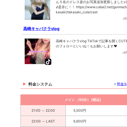
ん５名のドレス姿のお写真追加更新しましたv(｡･ω
♪是非に！！ https://www.caba2.net/gunma/ta
kasaki/takasaki_cute/cast
（07
高崎キャバクラvlog
高崎キャバクラvlog TikTokで記事を開くCUTE
のフォローといいね！もお願いします❤
（07
料金システム
>
料金
メイン （50分） [税込]
21:00 ～ 22:00
5,500円
22:00 ～ LAST
6,600円