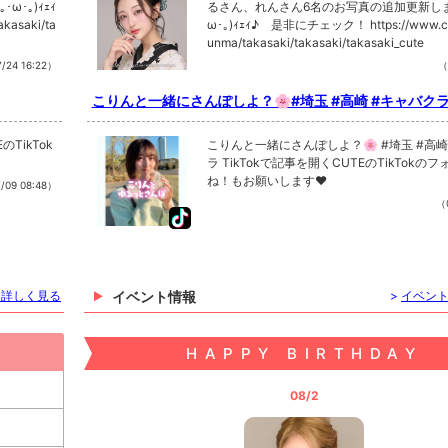
･｡)ｨｪｨ
るさん、れんさん6名のお写真の追加更新しまし
kasaki/ta
ω･｡)ｨｪｨ♪ 是非にチェック！ https://www.ca
unma/takasaki/takasaki/takasaki_cute
/24 16:22）
（
こりんと一緒にさんぽしよ？🌸#埼玉 #高崎 #キャバク
のTikTok
こりんと一緒にさんぽしよ？🌸 #埼玉 #高崎 #キャバク
ラ TikTokで記事を開くCUTEのTikTokのフォローといい
ね！もお願いします❤
/09 08:48）
（0
を詳しく見る
イベント情報
>
イベン
HAPPY BIRTHDAY
08/2