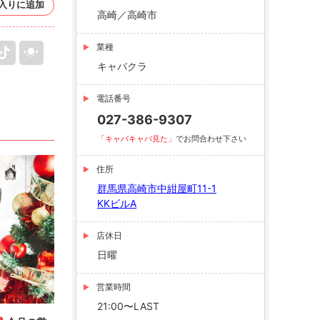
入りに追加
高崎／高崎市
業種
キャバクラ
電話番号
027-386-9307
「キャバキャバ見た」
でお問合わせ下さい
住所
群馬県高崎市中紺屋町11-1
KKビルA
店休日
日曜
営業時間
21:00〜LAST