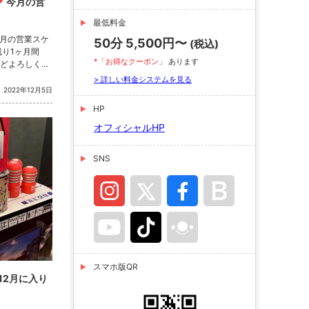
️ 今月の営
最低料金
今月の営業スケ
50分 5,500円〜
(税込)
残り1ヶ月間
*「お得なクーポン」
あります
どよろしくお
> 詳しい料金システムを見る
ーリーをご覧く
2022年12月5日
HP
..
オフィシャルHP
SNS
スマホ版QR
12月に入り