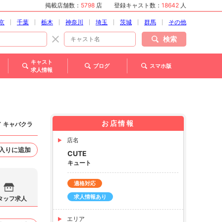
掲載店舗数：
5798
店
登録キャスト数：
18642
人
京
千葉
栃木
神奈川
埼玉
茨城
群馬
その他
検索
キャスト
ブログ
スマホ版
求人情報
お店情報
／ キャバクラ
店名
入りに追加
CUTE
キュート
適格対応
求人情報あり
タッフ求人
エリア