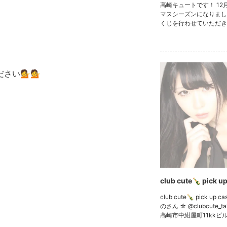
高崎キュートです！ 12月に入りクリス
マスシーズンになりました🎄
くじを行わせていただきます
には豪華賞品もございま
挑戦してみてはいかがですか
日出勤は13名になります
トーリーをご覧ください！ #キャ
#...
さい💁💁
club cute🍾 pick up 
club cute🍾 pick up 
のさん ☆ @clubcute_takasaki 群馬県
高崎市中紺屋町11kkビル ☎️090421
1116 ラインID cute.takasaki