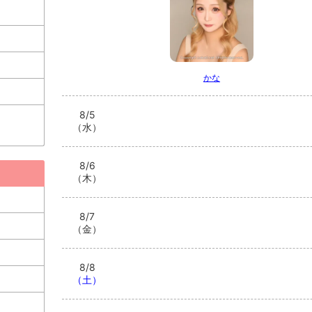
かな
8/5
（水）
8/6
（木）
8/7
（金）
8/8
（土）