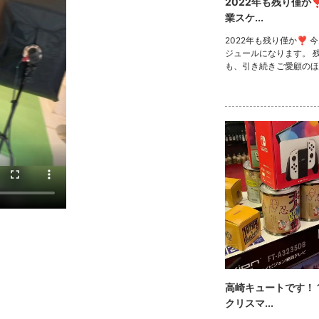
2022年も残り僅か❣
業スケ...
2022年も残り僅か❣️ 
ジュールになります。 
も、引き続きご愛顧のほ
願いいたします✨ 本日出勤は13名に
なります！ 詳細はスト
ださい！ #キャバ嬢 #高崎 #群馬 Insta
gramで記事を開くかなさ.
高崎キュートです！ 
クリスマ...