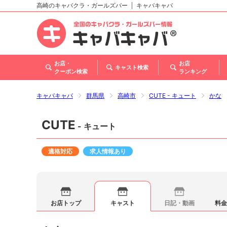
高崎のキャバクラ・ガールズバー
キャバキャバ
北海道
東北
関東
甲信越・北陸
東海
関西
中国
四国
九州・沖縄
お店・
お店
キャスト検索
クーポン検索
ランキング
キャバキャバ
群馬県
高崎市
CUTE - キュート
かな
CUTE
- キュート
適格対応
求人情報あり
お店トップ
キャスト
日記・動画
料金