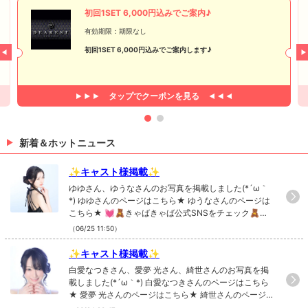
初回1SET 6,000円込みでご案内♪
有効期限：期限なし
初回1SET 6,000円込みでご案内します♪
タップで
クーポンを見る
新着＆ホットニュース
✨キャスト様掲載✨
ゆゆさん、ゆうなさんのお写真を掲載しました(*´ω｀
*) ゆゆさんのページはこちら★ ゆうなさんのページは
こちら★ 💓🧸きゃばきゃば公式SNSをチェック🧸💓
・TikTok ・Instagram ・Twitter ・YouTube
（06/25 11:50）
✨キャスト様掲載✨
白愛なつきさん、愛夢 光さん、綺世さんのお写真を掲
載しました(*´ω｀*) 白愛なつきさんのページはこちら
★ 愛夢 光さんのページはこちら★ 綺世さんのページ
はこちら★ 💓🧸きゃばきゃば公式SNSをチェック🧸