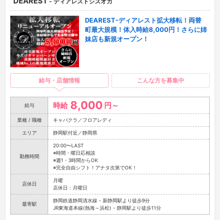
DEAREST
- ディアレストシズオカ
DEAREST-ディアレスト拡大移転！両替
町最大規模！体入時給8,000円！さらに姉
妹店も新規オープン！
給与・店舗情報
こんな方を募集中
8,000
時給
円～
給与
業種 / 職種
キャバクラ／フロアレディ
エリア
静岡駅付近／静岡県
20:00〜LAST
※時間・曜日応相談
勤務時間
※週1・3時間からOK
※完全自由シフト！アナタ次第でOK！
月曜
店休日
店休日：月曜日
静岡鉄道静岡清水線 - 新静岡駅より徒歩9分
最寄駅
JR東海道本線(熱海～浜松) - 静岡駅より徒歩11分