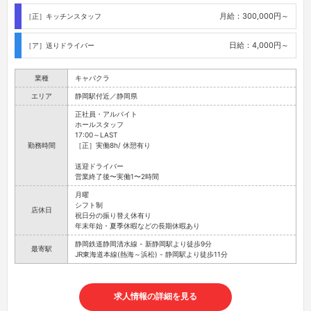
月給：300,000円～
［正］キッチンスタッフ
日給：4,000円～
［ア］送りドライバー
業種
キャバクラ
エリア
静岡駅付近／静岡県
正社員・アルバイト
ホールスタッフ
17:00～LAST
勤務時間
［正］実働8h/ 休憩有り
送迎ドライバー
営業終了後〜実働1〜2時間
月曜
シフト制
店休日
祝日分の振り替え休有り
年末年始・夏季休暇などの長期休暇あり
静岡鉄道静岡清水線 - 新静岡駅より徒歩9分
最寄駅
JR東海道本線(熱海～浜松) - 静岡駅より徒歩11分
求人情報の詳細を見る