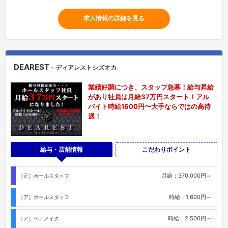
求人情報の詳細を見る
DEAREST
- ディアレストシズオカ
業績好調につき、スタッフ急募！給与昇給
があり社員は月給37万円スタート！アル
バイト時給1600円〜大手ならではの高待
遇！
給与・店舗情報
こだわりポイント
月給：370,000円～
［正］ホールスタッフ
時給：1,600円～
［ア］ホールスタッフ
時給：2,500円～
［ア］ヘアメイク