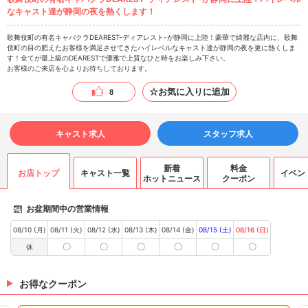
なキャスト達が静岡の夜を熱くします！
歌舞伎町の有名キャバクラDEAREST-ディアレスト-が静岡に上陸！豪華で綺麗な店内に、歌舞
伎町の目の肥えたお客様を満足させてきたハイレベルなキャスト達が静岡の夜を更に熱くしま
す！全てが最上級のDEARESTで優雅で上質なひと時をお楽しみ下さい。
お客様のご来店を心よりお待ちしております。
☆お気に入りに追加
8
キャスト求人
スタッフ求人
新着
料金
お店トップ
キャスト一覧
イベン
ホットニュース
クーポン
お盆期間中の営業情報
08/10 (月)
08/11 (火)
08/12 (水)
08/13 (木)
08/14 (金)
08/15 (土)
08/16 (日)
〇
〇
〇
〇
〇
〇
休
お得なクーポン