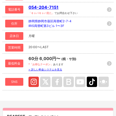
054-204-7151
電話番号
「キャバキャバ見た」
でお問合わせ下さい
静岡県静岡市葵区両替町2-7-4
住所
IRIS両替町第3ビル 1〜3F
店休日
月曜
20:00〜LAST
営業時間
60分 6,000円〜
(税・サ別)
最低料金
*「お得なクーポン」
あります
> 詳しい料金システムを見る
SNS