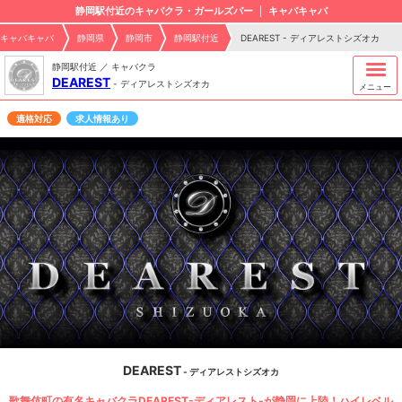
静岡駅付近のキャバクラ・ガールズバー
キャバキャバ
キャバキャバ
静岡県
静岡市
静岡駅付近
DEAREST - ディアレストシズオカ
静岡駅付近 ／ キャバクラ
DEAREST
-
ディアレストシズオカ
メニュー
適格対応
求人情報あり
DEAREST
- ディアレストシズオカ
歌舞伎町の有名キャバクラDEAREST-ディアレスト-が静岡に上陸！ハイレベル