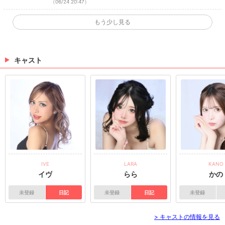
（06/24 20:47）
💓 ・TikTok ・Instagram ・Twitter ・YouTube
✨キャスト様掲載✨
もう少し見る
イヴさん・かれんさん・なつみさん・ゆいなさんのお
写真を掲載しました(*´ω｀*) キャストページはこちら
★ 💓🧸きゃばきゃば公式SNSをチェック🧸💓 ・TikT
ok ・Instagram ・Twitter ・YouTube
キャスト
（06/24 18:08）
ポジティブ大事っ！！🫶 #dearest #静岡 #キ
ャバ嬢 #恋愛 #atm
ポジティブ大事っ！！🫶 #dearest #静岡 #キャバ嬢 #
恋愛 #atm TikTokで記事を開くDEARESTのTikTokのフ
ォローといいね！もお願いします❤
（05/14 05:00）
>
ホットニュース一覧を見る
IVE
LARA
KANO
イヴ
らら
かの
未登録
日記
未登録
日記
未登録
> キャストの情報を見る