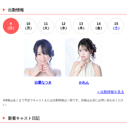
出勤情報
9
10
11
12
13
14
15
（日）
（月）
（火）
（水）
（木）
（金）
（土）
白愛なつき
かれん
> 出勤情報を見る
※情報はあくまで予定でキャストまたは出勤情報は一部です。詳細はお店にお問い合わせくださ
い。
新着キャスト日記