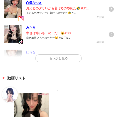
白愛なつき
見えるのダサいから着けるのやめた🤣 #デ...
見えるのダサいから着けるのやめた🤣 #...
2日前
みさき
幸せは怖いもーのーだー😺#03
幸せは怖いもーのーだー😺 #03 Tik...
23日前
ゆうな
あれがあのーあれだよね？ #湿気に負けな...
もう少し見る
あれがあのーあれだよね？ #湿気に負けな...
7月7日
らら
動画リスト
いますっ
お疲れ様です‼️今週は土曜日います✨️
5月20日
>
日記一覧を見る