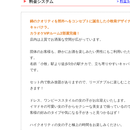
料金システム
>
料金
錦のクオリティを郊外へをコンセプトに誕生した小牧発デザイ
キャバクラ。
カラオケVIPルーム2部屋完備！
店内は上質でお洒落な空間が広がっています。
団体のお客様も、静かにお酒を楽しみたい男性にもご利用いた
す。
名鉄「小牧」駅より徒歩5分の駅チカで、立ち寄りやすいキャバ
です。
セット内で飲み放題がありますので、リーズナブルに楽しむこ
きます！
ドレス、ワンピーススタイルの女の子がお出迎えいたします。
イマドキの可愛い女の子からセクシーな美女まで揃っているの
客様の好みのタイプや気になる子がきっと見つかるはず！
ハイクオリティの女の子と極上の時間をお楽しみください。