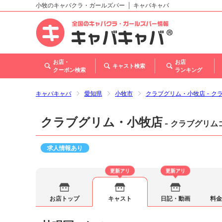
小牧のキャバクラ・ガールズバー
キャバキャバ
北海道
東北
関東
甲信越・北陸
東海
関西
中国
四国
九州・沖縄
お店・
お店
キャスト検索
クーポン検索
ランキング
キャバキャバ
愛知県
小牧市
クラブグリム・小牧店 - ク
クラブグリム・小牧店
- クラブグリム
求人情報あり
更新アリ
更新アリ
お店トップ
キャスト
日記・動画
料金