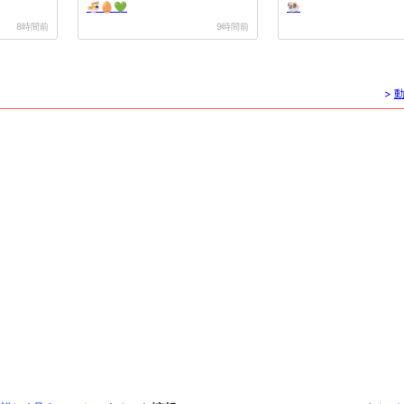
🍜🥚💚
🐏
8時間前
9時間前
>