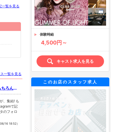
記一覧を見る
体験時給
4,500円～
キャスト求人を見る
ース一覧を見る
このお店のスタッフ求人
 もちろんバ
が、集結! も
agramで記
タのフォロ
06/16 18:52）