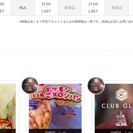
:00
21:00
21:00
-
休み
-
要確認
-
要確認
ST
LAST
LAST
※情報はあくまで予定でキャストまたは出勤情報は一部です。詳細はお店にお問い合
甘眠冠 しの
甘眠冠 しの