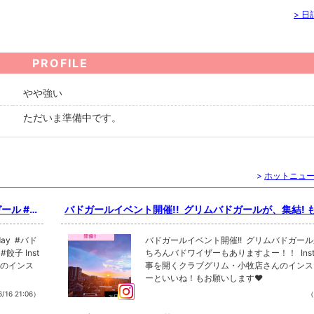
>
日
PROFILE
やや強い
ただいま準備中です。
>
ホットニュ
バドガールイベント開催!! ⁡ グリムバドガールが、集結!
ドワイザーもありますよー！！ ⁡
#バド
バドガールイベント開催!! ⁡ グリムバドガール
ちろんバドワイザーもありますよー！！ ⁡ Inst
んのインス
事を開くクラブグリム・小牧店さんのインス
ーといいね！もお願いします❤︎
/16 21:06）
（