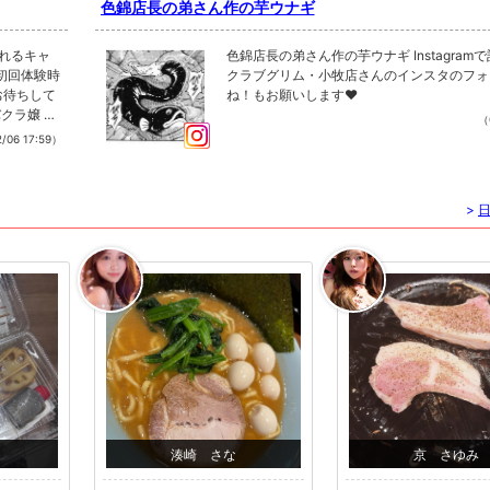
色錦店長の弟さん作の芋ウナギ
くれるキャ
色錦店長の弟さん作の芋ウナギ Instagram
初回体験時
クラブグリム・小牧店さんのインスタのフォ
お待ちして
ね！もお願いします❤︎
バクラ嬢 #
（
バクラ #
/06 17:59）
クラ #江
グリム・小
お願いしま
>
湊崎 さな
京 さゆみ