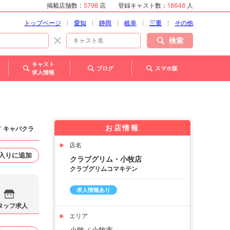
掲載店舗数：
5798
店
登録キャスト数：
18646
人
トップページ
愛知
静岡
岐阜
三重
その他
検索
キャスト
ブログ
スマホ版
求人情報
お店情報
／ キャバクラ
店名
入りに追加
クラブグリム・小牧店
クラブグリムコマキテン
求人情報あり
タッフ求人
エリア
小牧／小牧市