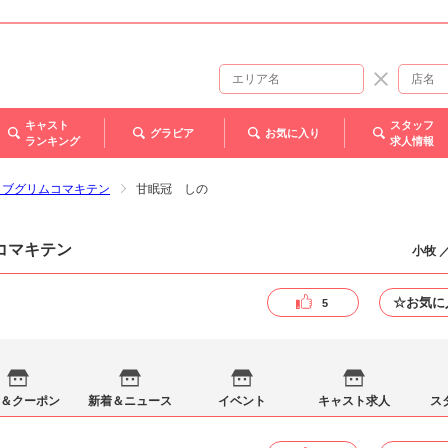
キャスト
スタッフ
グラビア
お気に入り
ランキング
求人情報
ラブグリムコマキテン
甘眠冠 しの
コマキテン
小牧 
☆お気に
5
＆クーポン
新着＆ニュース
イベント
キャスト求人
ス