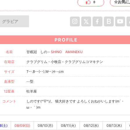
☆お気に
0
グラビア
PROFILE
名前
甘眠冠 しの -
SHINO AMANEKU
在籍店
クラブグリム・小牧店 - クラブグリムコマキテン
サイズ
T--.B--(--).W--.H--cm
血液型
--型
12星座
牡羊座
コメント
しのです(^▽^)/。 猫大好きです よろしくおねがいします(m´・
ω・｀)m
8(土)
08/09(日)
08/10(月)
08/11(火)
08/12(水)
08/13(木)