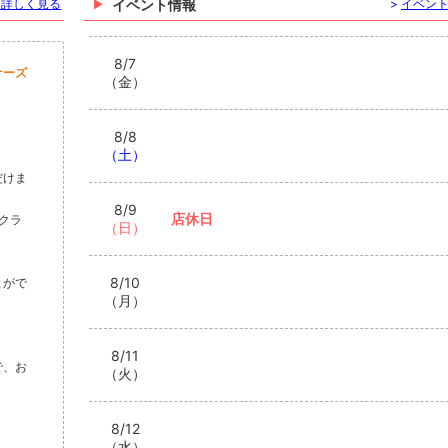
を詳しく見る
イベント情報
>
イベン
8/7
ナーズ
（金）
8/8
（土）
だけま
8/9
店休日
クラ
（日）
8/10
とがで
（月）
8/11
で、お
（火）
8/12
（水）