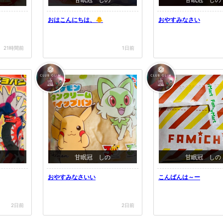
おはこんにちは、🐥
おやすみなさい
21時間前
1日前
甘眠冠 しの
甘眠冠 しの
おやすみなさいい
こんばんは～ー
2日前
2日前