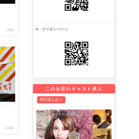
クーポンページ
1日前
このお店のキャスト求人
即日体入あり
2日前