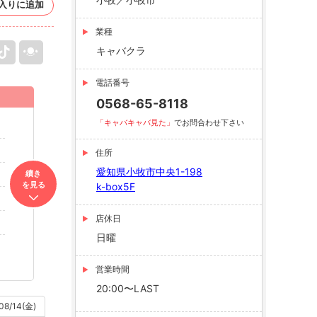
入りに追加
業種
キャバクラ
電話番号
0568-65-8118
「キャバキャバ見た」
でお問合わせ下さい
住所
愛知県小牧市中央1-198
續き
を見る
k-box5F
店休日
日曜
営業時間
20:00〜LAST
08/14(金)