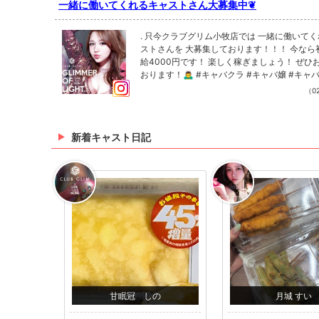
一緒に働いてくれるキャストさん大募集中❦
. 只今クラブグリム小牧店では 一緒に働いて
ストさんを 大募集しております！！！ 今なら
給4000円です！ 楽しく稼ぎましょう！ ぜひ
おります！🙇‍♂️ #キャバクラ #キャバ嬢 #キャ
小牧キャバクラ #春日井キャバクラ #犬山キャ
（02
一宮キャバクラ #愛知キャバクラ #岐阜キャバ
南キャバクラ Instagramで記事を開くクラブ
牧店さんのインスタのフォローといいね！も
新着キャスト日記
す❤︎
甘眠冠 しの
月城 すい