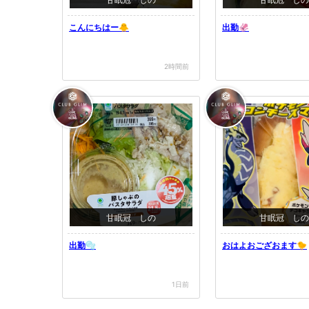
こんにちはー🐥
出勤🦑
2時間前
甘眠冠 しの
甘眠冠 しの
出勤🫧
おはよおござおます🐤
1日前