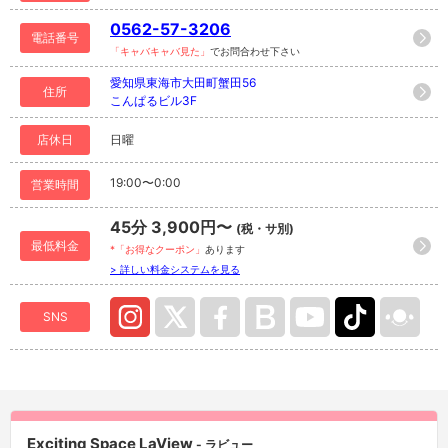
0562-57-3206
電話番号
「キャバキャバ見た」
でお問合わせ下さい
愛知県東海市大田町蟹田56
住所
こんぱるビル3F
店休日
日曜
19:00〜0:00
営業時間
45分 3,900円〜
(税・サ別)
最低料金
*「お得なクーポン」
あります
> 詳しい料金システムを見る
SNS
Exciting Space LaView
- ラビュー