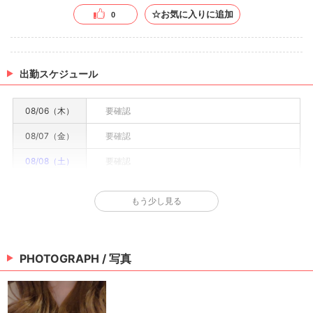
☆お気に入りに追加
0
出勤スケジュール
08/06（木）
要確認
08/07（金）
要確認
08/08（土）
要確認
08/09（日）
休み
もう少し見る
08/10（月）
要確認
08/11（火）
要確認
PHOTOGRAPH / 写真
08/12（水）
要確認
※情報はあくまで予定でキャストまたは出勤情報は一部です。詳細はお店にお問い合わせく
ださい。