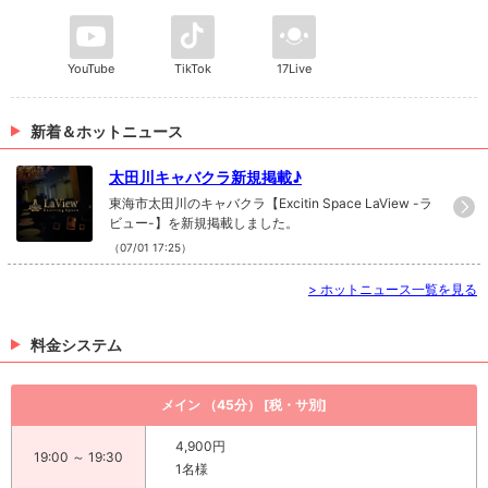
YouTube
TikTok
17Live
新着＆ホットニュース
太田川キャバクラ新規掲載♪
東海市太田川のキャバクラ【Excitin Space LaView -ラ
ビュー-】を新規掲載しました。
（07/01 17:25）
>
ホットニュース一覧を見る
料金システム
メイン （45分） [税・サ別]
4,900円
19:00 ～ 19:30
1名様