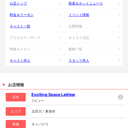
お店トップ
新着＆ホットニュース
料金＆クーポン
イベント情報
キャスト一覧
出勤情報
アクセスランキング
キャスト日記
特集キャスト
動画一覧
キャスト求人
スタッフ求人
お店情報
Exciting Space LaView
店名
ラビュー
エリア
太田川／東海市
業種
キャバクラ