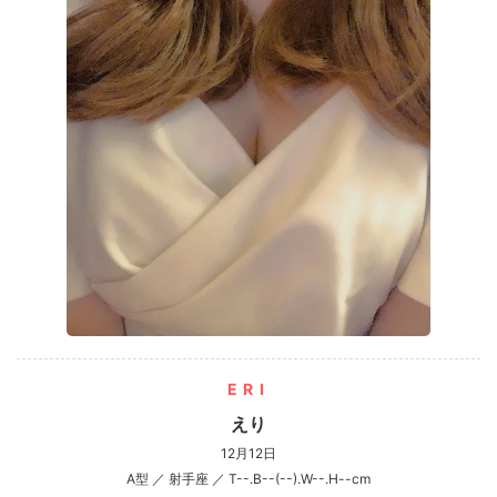
ERI
えり
12月12日
A型 ／ 射手座 ／ T--.B--(--).W--.H--cm