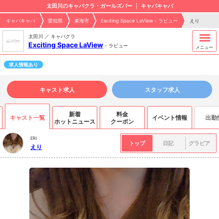
太田川のキャバクラ・ガールズバー
キャバキャバ
キャバキャバ
愛知県
東海市
Exciting Space LaView - ラビュー
えり
太田川 ／ キャバクラ
Exciting Space LaView
-
ラビュー
メニュー
求人情報あり
キャスト求人
スタッフ求人
新着
料金
キャスト一覧
イベント情報
出勤
ホットニュース
クーポン
ERI
トップ
日記
グラビア
えり