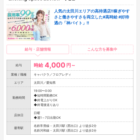
人気の太田川エリアの高待遇店!!稼ぎやす
さと働きやすさを両立した#高時給 #好待
遇の「神バイト」!!
給与・店舗情報
こんな方を募集中
4,000
時給
円～
給与
業種 / 職種
キャバクラ／フロアレディ
エリア
太田川／愛知県
19:00〜0:00
◆短時間勤務OK
勤務時間
◆終電上がりOK
◆終電後送りあり
日曜
店休日
◆週1～7日出勤OK
名鉄常滑線 - 太田川駅 (西出口) より徒歩2分
最寄駅
名鉄河和線 - 太田川駅 (西出口) より徒歩2分