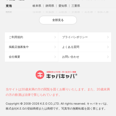
東海
岐阜県
静岡県
愛知県
三重県
関西
滋賀県
京都府
大阪府
兵庫県
奈良県
和歌山県
中国
鳥取県
島根県
岡山県
広島県
山口県
全部見る
四国
徳島県
香川県
愛媛県
高知県
九州・沖縄
福岡県
佐賀県
長崎県
熊本県
大分県
宮崎県
ご利用規約
プライバシポリシー
鹿児島県
沖縄県
掲載店舗募集中
よくある質問
人気のエリアからお店を探す
会社概要
お問い合わせ
新宿のキャバクラ
歌舞伎町のキャバクラ
北新地のキャバクラ
池袋のキャバクラ
札幌市のキャバクラ
すすきののキャバクラ
ミナミのキャバクラ
大宮のキャバクラ
六本木のキャバクラ
新潟市のキャバクラ
池袋駅（西口）のキャバクラ
池袋駅（東口）のキャバクラ
高崎市のキャバクラ
福岡市のキャバクラ
当サイトは20歳未満の方の閲覧を固くお断りいたします。また、20歳未満
新潟駅前のキャバクラ
宇都宮市のキャバクラ
中洲のキャバクラ
の方の飲酒は法律で禁じられています。
上野のキャバクラ
函館市のキャバクラ
長野市のキャバクラ
Copyright © 2008-2026 K.E.G CO.,LTD. All rights reserved. キャバキャバは、
スタッフ
キャスト
株式会社K.E.Gの登録商標または商標です。写真等の無断転載を固く禁じます。
お店に電話する
求人
求人