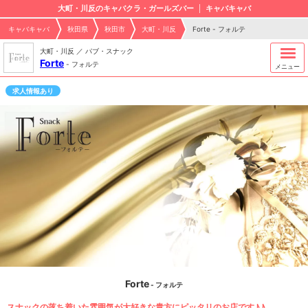
大町・川反のキャバクラ・ガールズバー
キャバキャバ
キャバキャバ
秋田県
秋田市
大町・川反
Forte - フォルテ
大町・川反 ／ パブ・スナック
Forte
-
フォルテ
メニュー
求人情報あり
Forte
- フォルテ
スナックの落ち着いた雰囲気が大好きな貴方にピッタリのお店です♪♪