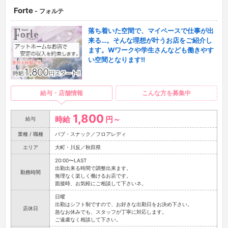
Forte
- フォルテ
落ち着いた空間で、マイペースで仕事が出
来る…。そんな理想が叶うお店をご紹介し
ます。Wワークや学生さんなども働きやす
い空間となります!!
給与・店舗情報
こんな方を募集中
1,800
時給
円～
給与
業種 / 職種
パブ・スナック／フロアレディ
エリア
大町・川反／秋田県
20:00〜LAST
出勤出来る時間で調整出来ます。
勤務時間
無理なく楽しく働けるお店です。
面接時、お気軽にご相談して下さいネ。
日曜
出勤はシフト制ですので、お好きな出勤日をお決め下さい。
店休日
急なお休みでも、スタッフが丁寧に対応します。
ご遠慮なく相談して下さい。