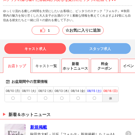
ゆっくり流れる癒しの時間を大切にしたいお客様に、ピッタリのスナック『フォルテ』☆秋田
県内の魅力を知り尽くした大人女子がお酒のツマミ素敵な情報を教えてくれますよ♪♪歌にも自
信ある彼女たちと一緒に日々の疲れを癒して下さい。
☆お気に入りに追加
1
キャスト求人
スタッフ求人
新着
料金
お店トップ
キャスト一覧
イベン
ホットニュース
クーポン
お盆期間中の営業情報
08/10 (月)
08/11 (火)
08/12 (水)
08/13 (木)
08/14 (金)
08/15 (土)
08/16 (日)
〇
〇
〇
〇
〇
〇
休
新着＆ホットニュース
新規掲載
秋田市大町・川反『フォルテ』新規掲載したよー♪♪