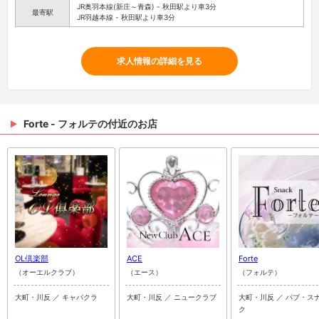
JR奥羽本線(新庄～青森) - 秋田駅より車3分
最寄駅
JR羽越本線 - 秋田駅より車3分
求人情報の詳細を見る
Forte - フォルテの付近のお店
OL倶楽部
ACE
Forte
（オーエルクラブ）
（エース）
（フォルテ）
大町・川反 ／ キャバクラ
大町・川反 ／ ニュークラブ
大町・川反 ／ パブ・ス
ク