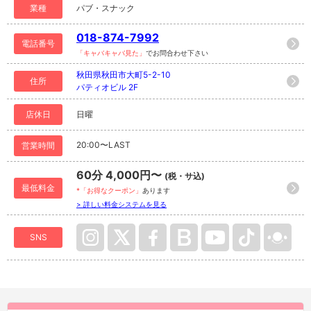
業種
パブ・スナック
018-874-7992
電話番号
「キャバキャバ見た」
でお問合わせ下さい
秋田県秋田市大町5-2-10
住所
パティオビル 2F
店休日
日曜
20:00〜LAST
営業時間
60分 4,000円〜
(税・サ込)
最低料金
*「お得なクーポン」
あります
> 詳しい料金システムを見る
SNS