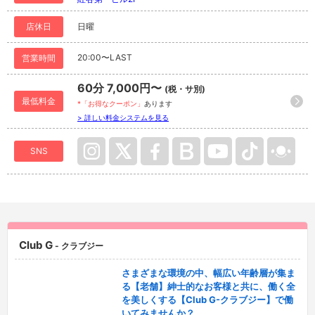
店休日
日曜
20:00〜LAST
営業時間
60分 7,000円〜
(税・サ別)
最低料金
*「お得なクーポン」
あります
> 詳しい料金システムを見る
SNS
Club G
- クラブジー
さまざまな環境の中、幅広い年齢層が集ま
る【老舗】紳士的なお客様と共に、働く全
を美しくする【Club G-クラブジー】で働
いてみませんか？