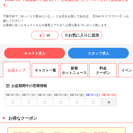
す。
千葉中央で「ゆっくりと飲みたいな…」とお店をお探しであれば、【Club G-クラブジー】へお
越しください！
お客様に合ったキャストさんの接客とアナタへ上質な夜をプレゼント致します。
☆お気に入りに追加
10
キャスト求人
スタッフ求人
新着
料金
お店トップ
キャスト一覧
イベン
ホットニュース
クーポン
お盆期間中の営業情報
08/10 (月)
08/11 (火)
08/12 (水)
08/13 (木)
08/14 (金)
08/15 (土)
08/16 (日)
〇
〇
〇
〇
〇
〇
休
お得なクーポン