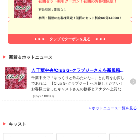
初回セット割引クーポン！初回のお客様限定！
有効期限：期限なし
初回・新規のお客様限定！初回のセット料金60分¥4000！
タップで
クーポンを見る
新着＆ホットニュース
☆千葉中央/Club G-クラブジーさんを新規掲載
開始☆
千葉中央で「ゆっくりと飲みたいな…」とお店をお探し
であれば、【Club G-クラブジー】へお越しください！
お客様に合ったキャストさんの接客とアナタへ上質な
夜をプレゼント致します。
（05/27 00:00）
>
ホットニュース一覧を見る
キャスト