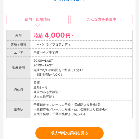
給与・店舗情報
こんな方を募集中
4,000
時給
円～
給与
業種 / 職種
キャバクラ／フロアレディ
エリア
千葉中央／千葉県
20:00〜LAST
20:00～LAST
勤務時間
無理のないお時間をご相談ください。
・1日1時間からOK！
日曜
週1日～可！
店休日
週末のみも大歓迎！
遅出出勤可能！
千葉都市モノレール１号線 - 栄町駅より徒歩1分
最寄駅
千葉都市モノレール１号線 - 葭川公園駅より徒歩4分
京成千葉線 - 千葉中央駅より徒歩4分
求人情報の詳細を見る