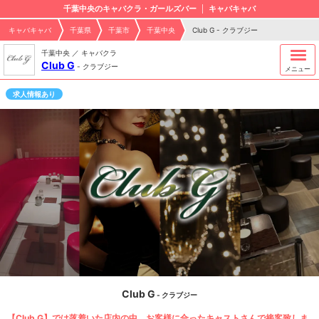
千葉中央のキャバクラ・ガールズバー
キャバキャバ
キャバキャバ
千葉県
千葉市
千葉中央
Club G - クラブジー
千葉中央 ／ キャバクラ
Club G
-
クラブジー
メニュー
求人情報あり
Club G
- クラブジー
【Club G】では落着いた店内の中、お客様に合ったキャストさんで接客致しま