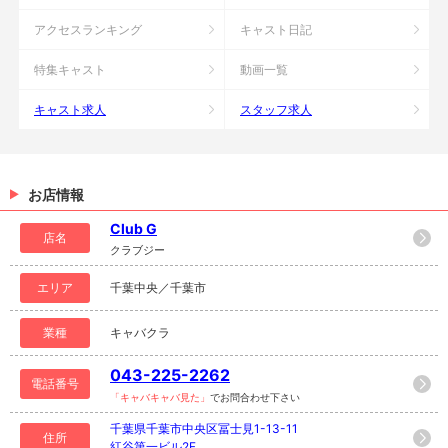
アクセスランキング
キャスト日記
特集キャスト
動画一覧
キャスト求人
スタッフ求人
お店情報
Club G
店名
クラブジー
エリア
千葉中央／千葉市
業種
キャバクラ
043-225-2262
電話番号
「キャバキャバ見た」
でお問合わせ下さい
千葉県千葉市中央区冨士見1-13-11
住所
紅谷第一ビル2F