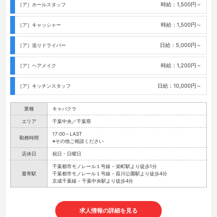
時給：1,500円～
［ア］ホールスタッフ
時給：1,500円～
［ア］キャッシャー
日給：5,000円～
［ア］送りドライバー
時給：1,200円～
［ア］ヘアメイク
日給：10,000円～
［ア］キッチンスタッフ
業種
キャバクラ
エリア
千葉中央／千葉県
17:00～LAST
勤務時間
※その他ご相談ください
店休日
祝日・日曜日
千葉都市モノレール１号線 - 栄町駅より徒歩1分
最寄駅
千葉都市モノレール１号線 - 葭川公園駅より徒歩4分
京成千葉線 - 千葉中央駅より徒歩4分
求人情報の詳細を見る