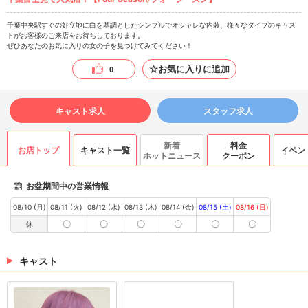
千葉中央駅すぐの好立地に白を基調としたシンプルでオシャレな内装、様々なタイプのキャス
トがお客様のご来店をお待ちしております。
ぜひあなたのお気に入りの女の子を見つけてみてください！
☆お気に入りに追加
0
キャスト求人
スタッフ求人
新着
料金
お店トップ
キャスト一覧
イベン
ホットニュース
クーポン
お盆期間中の営業情報
08/10 (月)
08/11 (火)
08/12 (水)
08/13 (木)
08/14 (金)
08/15 (土)
08/16 (日)
〇
〇
〇
〇
〇
〇
休
キャスト