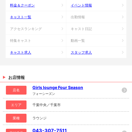
料金＆クーポン
イベント情報
キャスト一覧
出勤情報
アクセスランキング
キャスト日記
特集キャスト
動画一覧
キャスト求人
スタッフ求人
お店情報
Girls lounge Four Season
店名
フォーシーズン
エリア
千葉中央／千葉市
業種
ラウンジ
043-307-7511