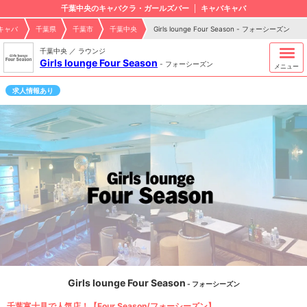
千葉中央のキャバクラ・ガールズバー
キャバキャバ
キャバ
千葉県
千葉市
千葉中央
Girls lounge Four Season - フォーシーズン
千葉中央 ／ ラウンジ
Girls lounge Four Season
-
フォーシーズン
メニュー
求人情報あり
Girls lounge Four Season
- フォーシーズン
千葉富士見で人気店！【Four Season/フォーシーズン】