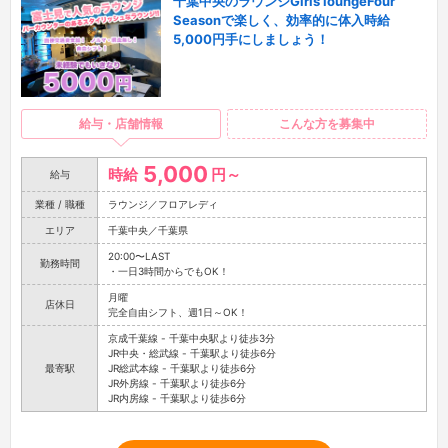
千葉中央のラウンジGirls loungeFour
Seasonで楽しく、効率的に体入時給
5,000円手にしましょう！
給与・店舗情報
こんな方を募集中
5,000
時給
円～
給与
業種 / 職種
ラウンジ／フロアレディ
エリア
千葉中央／千葉県
20:00〜LAST
勤務時間
・一日3時間からでもOK！
月曜
店休日
完全自由シフト、週1日～OK！
京成千葉線 - 千葉中央駅より徒歩3分
JR中央・総武線 - 千葉駅より徒歩6分
最寄駅
JR総武本線 - 千葉駅より徒歩6分
JR外房線 - 千葉駅より徒歩6分
JR内房線 - 千葉駅より徒歩6分