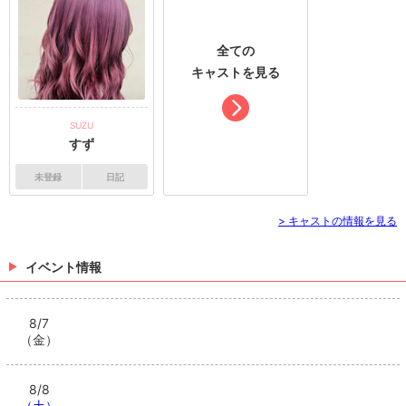
全ての
キャストを見る
SUZU
すず
未登録
日記
> キャストの情報を見る
イベント情報
8/7
（金）
8/8
（土）