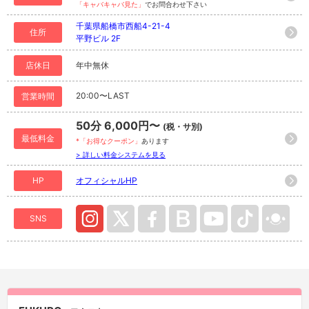
「キャバキャバ見た」
でお問合わせ下さい
千葉県船橋市西船4-21-4
住所
平野ビル 2F
店休日
年中無休
20:00〜LAST
営業時間
50分 6,000円〜
(税・サ別)
最低料金
*「お得なクーポン」
あります
> 詳しい料金システムを見る
HP
オフィシャルHP
SNS