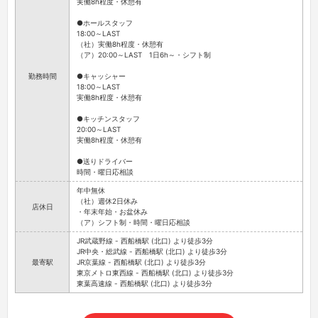
実働8h程度・休憩有
●ホールスタッフ
18:00～LAST
（社）実働8h程度・休憩有
（ア）20:00～LAST 1日6h～・シフト制
勤務時間
●キャッシャー
18:00～LAST
実働8h程度・休憩有
●キッチンスタッフ
20:00～LAST
実働8h程度・休憩有
●送りドライバー
時間・曜日応相談
年中無休
（社）週休2日休み
店休日
・年末年始・お盆休み
（ア）シフト制・時間・曜日応相談
JR武蔵野線 - 西船橋駅 (北口) より徒歩3分
JR中央・総武線 - 西船橋駅 (北口) より徒歩3分
最寄駅
JR京葉線 - 西船橋駅 (北口) より徒歩3分
東京メトロ東西線 - 西船橋駅 (北口) より徒歩3分
東葉高速線 - 西船橋駅 (北口) より徒歩3分