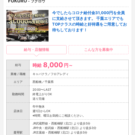
FUKURO
- フクロウ
今でしたらコロナ給付金31,000円を全員
に支給させて頂きます。 千葉エリアでも
TOPクラスの時給と好待遇をご用意してお
待ちしております！
給与・店舗情報
こんな方を募集中
8,000
時給
円～
給与
業種 / 職種
キャバクラ／フロアレディ
エリア
西船橋／千葉県
20:00〜LAST
勤務時間
終電上がりOK
送り完備
年中無休
店休日
週1日からOK
※時間、曜日お気軽にご相談ください。
JR武蔵野線 - 西船橋駅 (北口) より徒歩3分
JR中央・総武線 - 西船橋駅 (北口) より徒歩3分
最寄駅
JR京葉線 - 西船橋駅 (北口) より徒歩3分