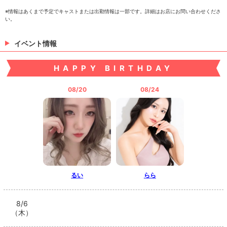
※情報はあくまで予定でキャストまたは出勤情報は一部です。詳細はお店にお問い合わせくださ
い。
もえ
ななみ
あかり
イベント情報
HAPPY BIRTHDAY
08/20
08/24
あんじ
さな
> 出勤情報を見る
るい
らら
8/6
（木）