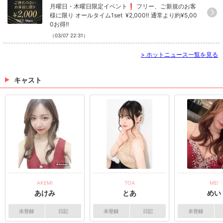
月曜日・木曜日限定イベント❗️ フリー、ご新規のお客
様に限り オールタイム1set ¥2,000‼️ 通常より約¥5,00
0お得‼️
（03/07 22:31）
>
ホットニュース一覧を見る
キャスト
AKEMI
TOA
MEI
あけみ
とあ
めい
未登録
日記
未登録
日記
未登録