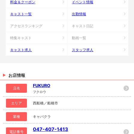
料金＆クーポン
イベント情報
キャスト一覧
出勤情報
アクセスランキング
キャスト日記
特集キャスト
動画一覧
キャスト求人
スタッフ求人
お店情報
FUKURO
店名
フクロウ
エリア
西船橋／船橋市
業種
キャバクラ
047-407-1413
電話番号