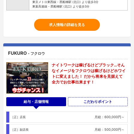
東京メトロ東西線 - 西船橋駅 (北口) より徒歩3分
東葉高速線 - 西船橋駅 (北口) より徒歩3分
求人情報の詳細を見る
FUKURO
- フクロウ
ナイトワークは稼げるけどブラック…そん
なイメージをフクロウは稼げるけどホワイ
トに変えました！ だから将来を見据えて
全力でお仕事出来ます！
給与・店舗情報
こだわりポイント
月給：600,000円～
［正］店長
月給：500,000円～
［正］副店長