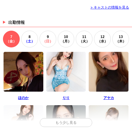
> キャストの情報を見る
出勤情報
7
8
9
10
11
12
13
（金）
（土）
（日）
（月）
（火）
（水）
（木）
ほのか
りり
アヤカ
もう少し見る