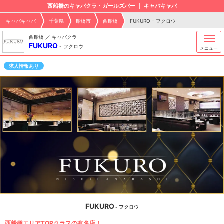
西船橋のキャバクラ・ガールズバー
キャバキャバ
キャバキャバ
千葉県
船橋市
西船橋
FUKURO - フクロウ
西船橋 ／ キャバクラ
FUKURO
-
フクロウ
メニュー
求人情報あり
FUKURO
- フクロウ
西船橋エリアTOPクラスの有名店！