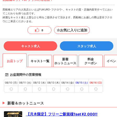
西船橋エリアの人気店といえばFUKURO-フクロウ-、キャストの質・店舗内装等すべてにおい
てこだわりを持つお店です。
綺麗なキャスト達と上質なひと時をご提供させて頂きます、西船橋にお越しの際は是非フクロ
ウにご来店くださいませ。
☆お気に入りに追加
8
キャスト求人
スタッフ求人
新着
料金
お店トップ
キャスト一覧
イベン
ホットニュース
クーポン
お盆期間中の営業情報
08/10 (月)
08/11 (火)
08/12 (水)
08/13 (木)
08/14 (金)
08/15 (土)
08/16 (日)
〇
〇
〇
〇
〇
〇
〇
新着＆ホットニュース
【月木限定】フリーご新規様1set ¥2,000‼︎