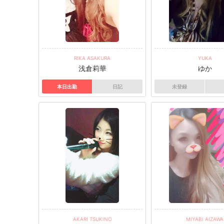
RIKA ASAKURA
YUKA
浅倉莉華
ゆか
本日出勤
日記
未登録
AKARI TSUKINO
MIYABI AIZAWA