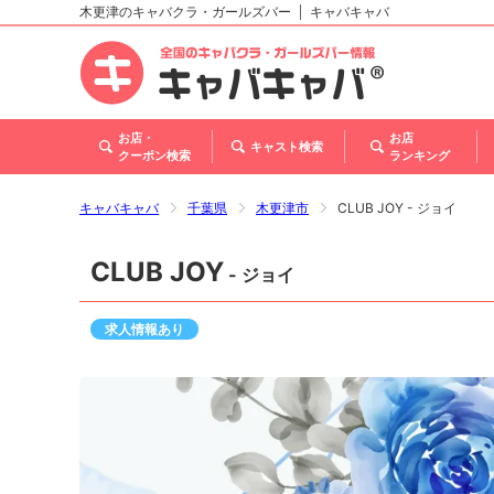
木更津のキャバクラ・ガールズバー
キャバキャバ
北海道
東北
関東
甲信越・北陸
東海
関西
中国
四国
九州・沖縄
お店・
お店
キャスト検索
クーポン検索
ランキング
キャバキャバ
千葉県
木更津市
CLUB JOY - ジョイ
CLUB JOY
- ジョイ
求人情報あり