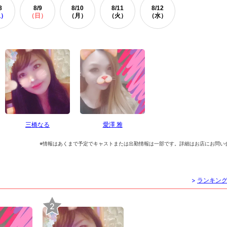
8
8/
9
8/
10
8/
11
8/
12
土）
（日）
（月）
（火）
（水）
三橋なる
愛澤 雅
※情報はあくまで予定でキャストまたは出勤情報は一部です。詳細はお店にお問い
>
ランキン
2