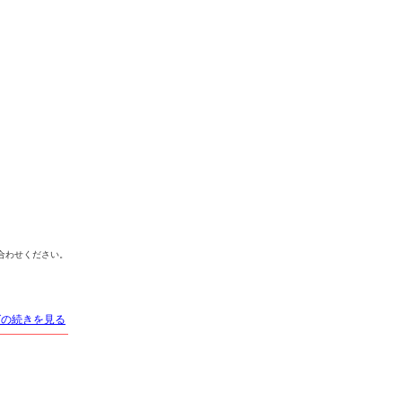
電話番号
0438-25-2935
「キャバキャバ見た」
でお問合わせ下さい
最低料金
50分 3,900円
(税・サ別)
*「お得なクーポン」
あります
> 詳しい料金システムを見る
浅倉莉華
三橋なる
合わせください。
グの続きを見る