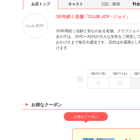
お店トップ
キャスト
日記・動画
料金
30年続く老舗「CLUB JOY -ジョイ」
30年間続く信頼と安心のある老舗、クラブジョ
女の子は、20代〜30代の大人な女性をご用意
おかげさまで毎日大盛況です。店内は白基調とし
けます。
08/10 (月)
08/11 (火)
08/
〇
〇
お得なクーポン
お得なクーポン