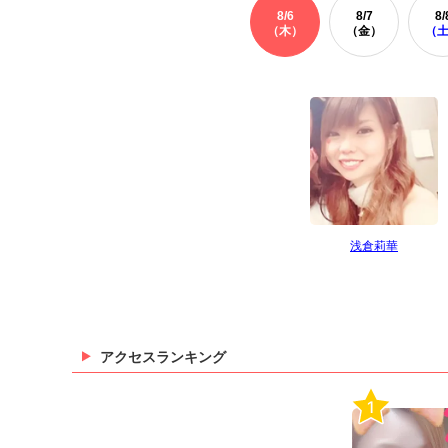
8/
6
8/
7
8/
（木）
（金）
（
浅倉莉華
アクセスランキング
1