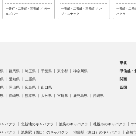
一番町・二番町・三番町 ／ ガー
一番町・二番町・三番町 ／ パ
一番町・二番町
ルズバー
ブ・スナック
バクラ
東北
県
群馬県
埼玉県
千葉県
東京都
神奈川県
甲信越・
県
愛知県
三重県
関西
県
岡山県
広島県
山口県
四国
県
長崎県
熊本県
大分県
宮崎県
鹿児島県
沖縄県
キャバクラ
北新地のキャバクラ
池袋のキャバクラ
札幌市のキャバクラ
す
キャバクラ
池袋駅（西口）のキャバクラ
池袋駅（東口）のキャバクラ
高崎