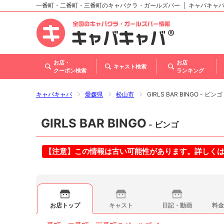
一番町・二番町・三番町のキャバクラ・ガールズバー
キャバキャ
北海道
東北
関東
甲信越・北陸
東海
関西
中国
四国
九州・沖縄
お店・
お店
キャスト検索
クーポン検索
ランキング
キャバキャバ
愛媛県
松山市
GIRLS BAR BINGO - ビンゴ
GIRLS BAR BINGO
- ビンゴ
【注意】この情報は古い可能性があります。詳しく
お店トップ
キャスト
日記・動画
料金