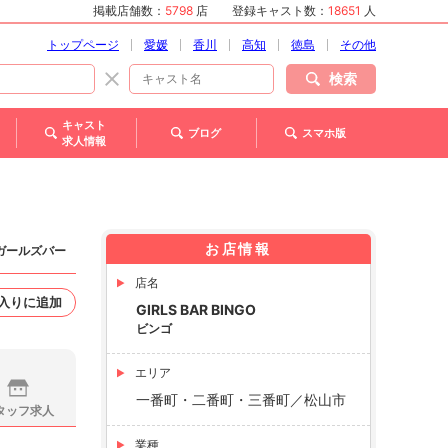
掲載店舗数：
5798
店
登録キャスト数：
18651
人
トップページ
愛媛
香川
高知
徳島
その他
検索
キャスト
ブログ
スマホ版
求人情報
お店情報
ガールズバー
店名
入りに追加
GIRLS BAR BINGO
ビンゴ
エリア
一番町・二番町・三番町／松山市
タッフ求人
業種