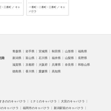
・三番町 ／ キャ
一番町・二番町・三番町 ／ キャ
一番町・二番町・三番町 ／ 熟女
バクラ
系
青森県
岩手県
宮城県
秋田県
山形県
福島県
北陸
新潟県
富山県
石川県
福井県
山梨県
長野県
滋賀県
京都府
大阪府
兵庫県
奈良県
和歌山県
徳島県
香川県
愛媛県
高知県
すきののキャバクラ
ミナミのキャバクラ
大宮のキャバクラ
市のキャバクラ
福岡市のキャバクラ
新潟駅前のキャバクラ