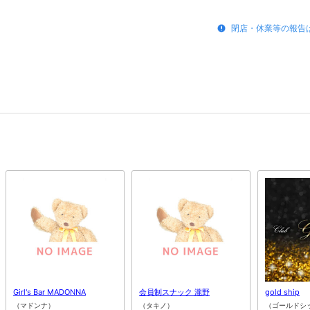
閉店・休業等の報告
Girl's Bar MADONNA
会員制スナック 瀧野
gold ship
（マドンナ）
（タキノ）
（ゴールドシ