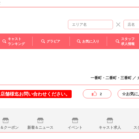
バ
キャスト
スタッフ
グラビア
お気に入り
ランキング
求人情報
一番町・二番町・三番町 ／ 
は店舗様迄お問い合わせください。
☆お気に
2
＆クーポン
新着＆ニュース
イベント
キャスト求人
ス