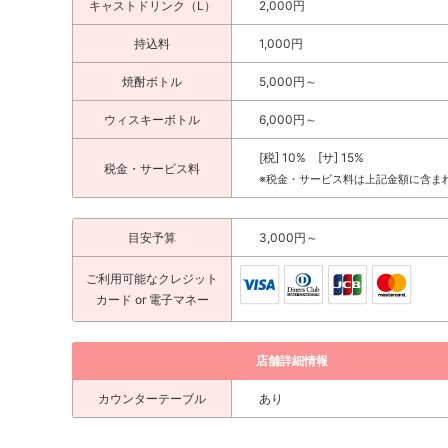
キャストドリンク（L）
2,000円
持込料
1,000円
焼酎ボトル
5,000円～
ウィスキーボトル
6,000円～
[税] 10% [サ] 15%
税金・サービス料
※税金・サービス料は上記金額に含ま
目安予算
3,000円～
ご利用可能な
クレジット
カード
or 電子マネー
店舗詳細情報
カウンターテーブル
あり