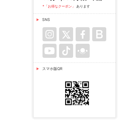
*「お得なクーポン」
あります
SNS
スマホ版QR