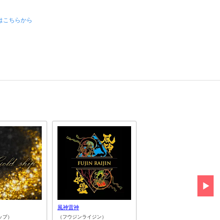
はこちらから
風神雷神
美酒乱
ップ）
（フウジンライジン）
（ビシュラン）