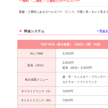
一番町・二番町・三番町のガールズバー
愛媛・三番町にあるガールズバー「ビンゴ」可愛い系～キレイ系ま
料金システム
>
料金
1SET 60分（飲み放題） （60分） [税・サ別]
ALL TIME
3,000円
2,000円
延長（30分）
延長（60分）3,000円
麦・芋・ウィスキー・ブランデー
飲み放題メニュー
カクテル・ソフトドリンク
キャストドリンク（S）
1,000円
キャストドリンク（M）
1,500円