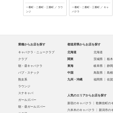
一番町・二番町・三番町 ／ ラウ
一番町・二番町・三番町 ／ キャ
ンジ
バクラ
業種からお店を探す
都道府県からお店を探す
キャバクラ・ニュークラブ
北海道
北海道
クラブ
関東
茨城県
栃木
朝・昼キャバクラ
東海
岐阜県
静岡
パブ・スナック
中国
鳥取県
島根
熟女系
九州・沖縄
福岡県
佐賀
ラウンジ
スナキャバ
人気のエリアからお店を探す
ガールズバー
新宿のキャバクラ
歌舞伎町の
朝・昼ガールズバー
六本木のキャバクラ
新潟市の