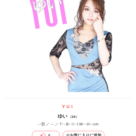
YUI
ゆい
（24）
--型 ／ -- ／ T--.B--(--).W--.H--cm
☆お気に入りに追加
0