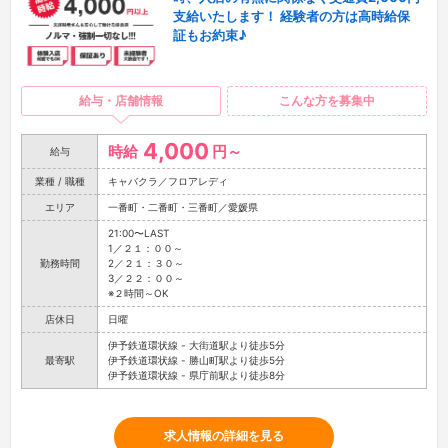
支給いたします！ 経験者の方は高時給保
証もお約束♪
給与・店舗情報
こんな方を募集中
4,000
時給
円～
給与
業種 / 職種
キャバクラ／フロアレディ
エリア
一番町・二番町・三番町／愛媛県
21:00〜LAST
1／２１：００～
勤務時間
2／２１：３０～
3／２２：００～
※２時間～OK
店休日
日曜
伊予鉄道環状線 - 大街道駅より徒歩5分
最寄駅
伊予鉄道環状線 - 勝山町駅より徒歩5分
伊予鉄道環状線 - 県庁前駅より徒歩8分
求人情報の詳細を見る