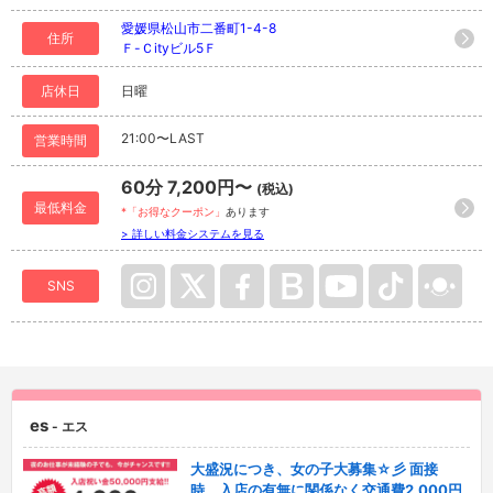
愛媛県松山市二番町1-4-8
住所
Ｆ-Ｃityビル5Ｆ
店休日
日曜
21:00〜LAST
営業時間
60分 7,200円〜
(税込)
最低料金
*「お得なクーポン」
あります
> 詳しい料金システムを見る
SNS
es
- エス
大盛況につき、女の子大募集☆彡 面接
時、入店の有無に関係なく交通費2,000円