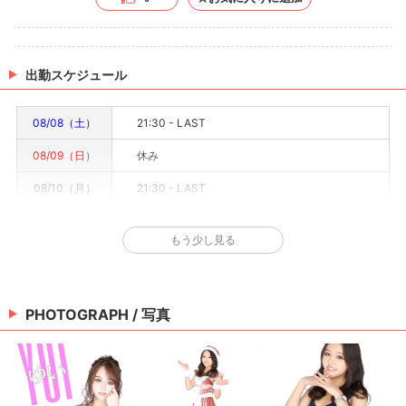
出勤スケジュール
08/08（土）
21:30 - LAST
08/09（日）
休み
08/10（月）
21:30 - LAST
08/11（火）
21:30 - LAST
もう少し見る
08/12（水）
21:30 - LAST
08/13（木）
21:30 - LAST
PHOTOGRAPH / 写真
08/14（金）
21:30 - LAST
※情報はあくまで予定でキャストまたは出勤情報は一部です。詳細はお店にお問い合わせく
ださい。