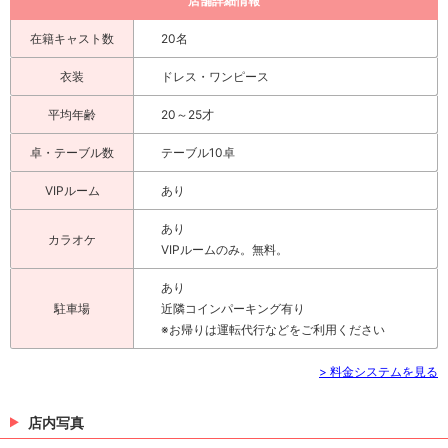
店舗詳細情報
在籍キャスト数
20名
衣装
ドレス・ワンピース
平均年齢
20～25才
卓・テーブル数
テーブル10卓
VIPルーム
あり
あり
カラオケ
VIPルームのみ。無料。
あり
駐車場
近隣コインパーキング有り
※お帰りは運転代行などをご利用ください
> 料金システムを見る
店内写真