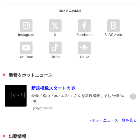
ゆい さんのSNS
Instagram
X
Facebook
BLOG／etc.
YouTube
TikTok
17Live
新着＆ホットニュース
新規掲載スタート☆彡
愛媛／松山『es -エス-』さんを新規掲載しました(❁´ω
`❁)
（06/01 00:00）
>
ホットニュース一覧を見る
出勤情報