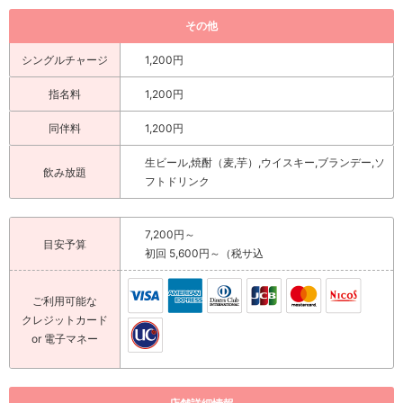
その他
シングルチャージ
1,200円
指名料
1,200円
同伴料
1,200円
生ビール,焼酎（麦,芋）,ウイスキー,ブランデー,ソ
飲み放題
フトドリンク
7,200円～
目安予算
初回 5,600円～（税サ込
ご利用可能な
クレジットカード
or 電子マネー