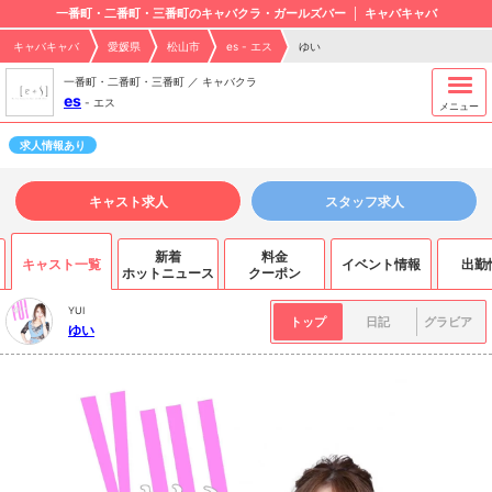
一番町・二番町・三番町のキャバクラ・ガールズバー
キャバキャバ
キャバキャバ
愛媛県
松山市
es - エス
ゆい
一番町・二番町・三番町 ／ キャバクラ
es
-
エス
メニュー
求人情報あり
キャスト求人
スタッフ求人
新着
料金
キャスト一覧
イベント情報
出勤
ホットニュース
クーポン
YUI
トップ
日記
グラビア
ゆい