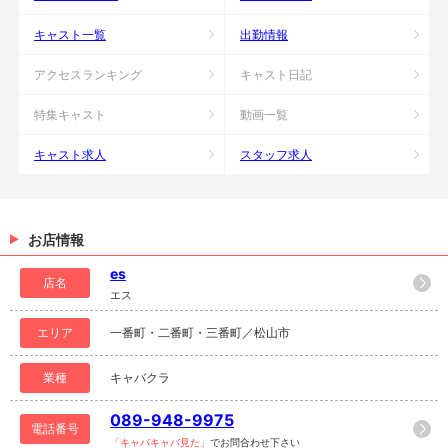
キャスト一覧
出勤情報
アクセスランキング
キャスト日記
特集キャスト
動画一覧
キャスト求人
スタッフ求人
お店情報
es
店名
エス
エリア
一番町・二番町・三番町／松山市
業種
キャバクラ
089-948-9975
電話番号
「キャバキャバ見た」
でお問合わせ下さい