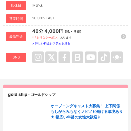
店休日
不定休
20:00〜LAST
営業時間
40分 4,000円
(税・サ別)
最低料金
*「お得なクーポン」
あります
> 詳しい料金システムを見る
SNS
gold ship
- ゴールドシップ
オープニングキャスト大募集！ 上下関係
もしがらみもなくノビノビ働ける環境あり
★ 幅広い年齢の女性大歓迎♪