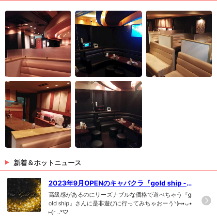
新着＆ホットニュース
2023年9月OPENのキャバクラ『gold ship -
ゴールドシップ-』☆
高級感があるのにリーズナブルな価格で遊べちゃう『g
old ship』さんに是非遊びに行ってみちゃおーう◝(⑅•ᴗ•
⑅)◜..°♡