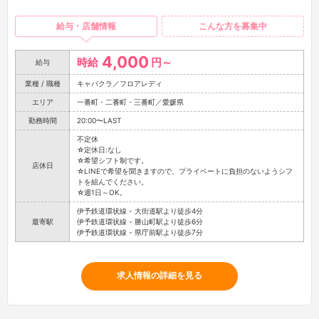
給与・店舗情報
こんな方を募集中
4,000
時給
円～
給与
業種 / 職種
キャバクラ／フロアレディ
エリア
一番町・二番町・三番町／愛媛県
勤務時間
20:00〜LAST
不定休
☆定休日:なし
☆希望シフト制です。
店休日
☆LINEで希望を聞きますので、プライベートに負担のないようシフ
トを組んでください。
☆週1日～OK。
伊予鉄道環状線 - 大街道駅より徒歩4分
最寄駅
伊予鉄道環状線 - 勝山町駅より徒歩6分
伊予鉄道環状線 - 県庁前駅より徒歩7分
求人情報の詳細を見る