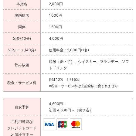
本指名
2,000円
場内指名
1,000円
同伴
1,500円
延長(40分)
4,000円
VIPルーム(40分)
使用料金／2,000円(1名)
焼酎（麦・芋）、ウイスキー、ブランデー、ソフ
飲み放題
トドリンク
[税] 10% [サ] 5%
税金・サービス料
※税金・サービス料は上記金額に含まれません
4,600円～
目安予算
初回 4,600円～（税サ込）
ご利用可能な
クレジットカード
or 電子マネー