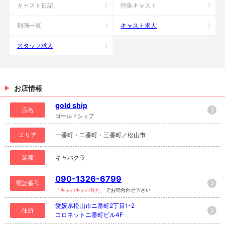
キャスト日記
特集キャスト
動画一覧
キャスト求人
スタッフ求人
お店情報
gold ship
店名
ゴールドシップ
エリア
一番町・二番町・三番町／松山市
業種
キャバクラ
090-1326-6799
電話番号
「キャバキャバ見た」
でお問合わせ下さい
愛媛県松山市ニ番町2丁目1-2
住所
コロネットニ番町ビル4F