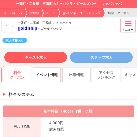
一番町・二番町・三番町のキャバクラ・ガールズバー
キャバキャバ
キャバキャバ
愛媛県
松山市
gold ship - ゴールドシップ
料金・クーポン
一番町・二番町・三番町 ／ キャバクラ
gold ship
-
ゴールドシップ
メニュー
求人情報あり
キャスト求人
スタッフ求人
料金
アクセス
イベント情報
出勤情報
キャス
ス
クーポン
ランキング
料金システム
基本料金 （40分） [税・サ別]
4,000円
ALL TIME
飲み放題