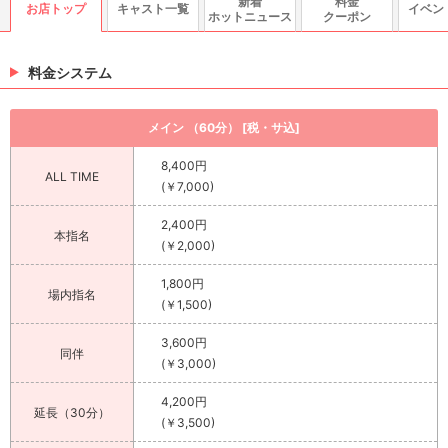
新着
料金
お店トップ
キャスト一覧
イベン
ホットニュース
クーポン
料金システム
メイン （60分） [税・サ込]
8,400円
ALL TIME
(￥7,000)
2,400円
本指名
(￥2,000)
1,800円
場内指名
(￥1,500)
3,600円
同伴
(￥3,000)
4,200円
延長（30分）
(￥3,500)