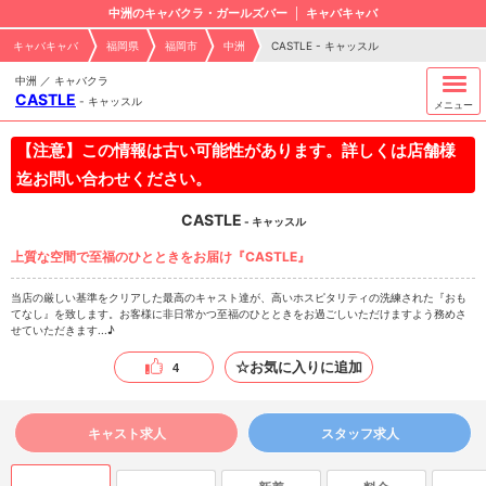
中洲のキャバクラ・ガールズバー
キャバキャバ
キャバキャバ
福岡県
福岡市
中洲
CASTLE - キャッスル
中洲 ／ キャバクラ
CASTLE
-
キャッスル
メニュー
【注意】この情報は古い可能性があります。詳しくは店舗様
迄お問い合わせください。
CASTLE
- キャッスル
上質な空間で至福のひとときをお届け『CASTLE』
当店の厳しい基準をクリアした最高のキャスト達が、高いホスピタリティの洗練された『おも
てなし』を致します。お客様に非日常かつ至福のひとときをお過ごしいただけますよう務めさ
せていただきます...♪
☆お気に入りに追加
4
キャスト求人
スタッフ求人