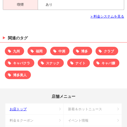
喫煙
あり
> 料金システムを見る
関連のタグ
九州
福岡
中洲
博多
クラブ
キャバクラ
スナック
ナイト
キャバ嬢
博多美人
店舗メニュー
お店トップ
新着＆ホットニュース
料金＆クーポン
イベント情報