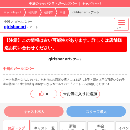
中洲のキャバクラ・ガールズバー
キャバキャバ
キャバキャバ
福岡県
福岡市
中洲
girlsbar art - アート
中洲 ／ ガールズバー
girlsbar art
-
アート
メニュー
【注意】この情報は古い可能性があります。詳しくは店舗様
迄お問い合わせください。
girlsbar art
- アート
中州のガールズバー
アート作品がならんでいるこだわりのお洒落な店内にはお話し上手・聞き上手な可愛い女の子
達が勢揃い！中州の夜を満喫するならガールズバー「アート」へお越しください♪
☆お気に入りに追加
0
キャスト求人
スタッフ求人
新着
料金
お店トップ
キャスト一覧
イベン