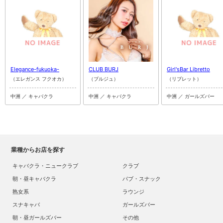
Elegance-fukuoka-
CLUB BURJ
Girl'sBar Libretto
（エレガンス フクオカ）
（ブルジュ）
（リブレット）
中洲 ／ キャバクラ
中洲 ／ キャバクラ
中洲 ／ ガールズバー
業種からお店を探す
キャバクラ・ニュークラブ
クラブ
朝・昼キャバクラ
パブ・スナック
熟女系
ラウンジ
スナキャバ
ガールズバー
朝・昼ガールズバー
その他