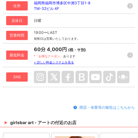
福岡県福岡市博多区中洲3丁目1-8
住所
TM-32ビル 4F
店休日
日曜
19:00〜LAST
営業時間
祝祭日は営業いたしております。
60分 4,000円
(税・サ別)
最低料金
*「お得なクーポン」
あります
> 詳しい料金システムを見る
SNS
閉店・休業等の報告はこちらから
girlsbar art - アートの付近のお店