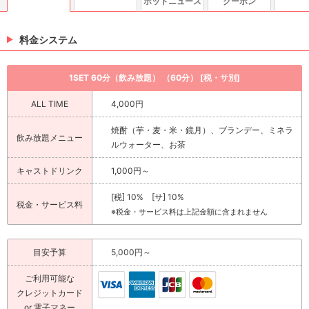
ホットニュース
クーポン
料金システム
1SET 60分（飲み放題） （60分） [税・サ別]
ALL TIME
4,000円
焼酎（芋・麦・米・鏡月）、ブランデー、ミネラ
飲み放題メニュー
ルウォーター、お茶
キャストドリンク
1,000円～
[税] 10% [サ] 10%
税金・サービス料
※税金・サービス料は上記金額に含まれません
目安予算
5,000円～
ご利用可能な
クレジットカード
or 電子マネー