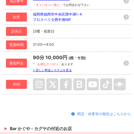
電話番号
「キャバキャバ見た」
でお問合わせ下さい
福岡県福岡市中央区西中洲1-4
住所
プロスペリタ西中洲Ⅱ6F
店休日
日曜・祝祭日
21:00〜4:00
営業時間
90分 10,000円
(税・サ別)
最低料金
*「お得なクーポン」
あります
> 詳しい料金システムを見る
SNS
閉店・休業等の報告はこちらから
Bar かぐや - カグヤの付近のお店