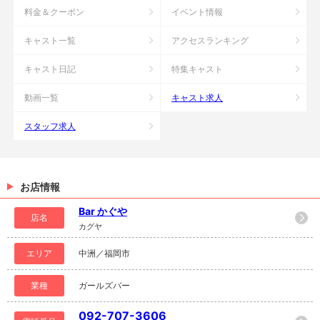
料金＆クーポン
イベント情報
キャスト一覧
アクセスランキング
キャスト日記
特集キャスト
動画一覧
キャスト求人
スタッフ求人
お店情報
Bar かぐや
店名
カグヤ
エリア
中洲／福岡市
業種
ガールズバー
092-707-3606