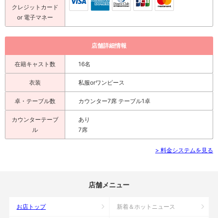
クレジットカード
or 電子マネー
店舗詳細情報
在籍キャスト数
16名
衣装
私服orワンピース
卓・テーブル数
カウンター7席 テーブル1卓
カウンターテーブ
あり
ル
7席
> 料金システムを見る
店舗メニュー
お店トップ
新着＆ホットニュース