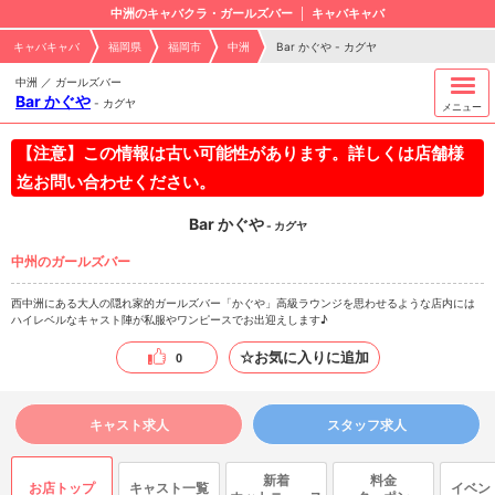
中洲のキャバクラ・ガールズバー
キャバキャバ
キャバキャバ
福岡県
福岡市
中洲
Bar かぐや - カグヤ
中洲 ／ ガールズバー
Bar かぐや
-
カグヤ
メニュー
【注意】この情報は古い可能性があります。詳しくは店舗様
迄お問い合わせください。
Bar かぐや
- カグヤ
中州のガールズバー
西中洲にある大人の隠れ家的ガールズバー「かぐや」高級ラウンジを思わせるような店内には
ハイレベルなキャスト陣が私服やワンピースでお出迎えします♪
☆お気に入りに追加
0
キャスト求人
スタッフ求人
新着
料金
お店トップ
キャスト一覧
イベン