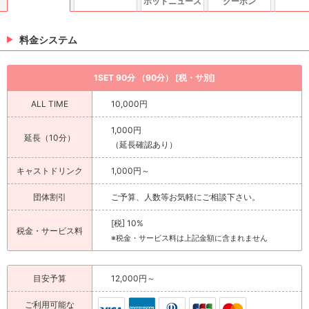
ホットニュース
クーポン
料金システム
1SET 90分 （90分） [税・サ別]
ALL TIME
10,000円
1,000円
延長（10分）
（延長確認あり）
キャストドリンク
1,000円～
団体割引
ご予算、人数等お気軽にご相談下さい。
[税] 10%
税金・サービス料
※税金・サービス料は上記金額に含まれません
目安予算
12,000円～
ご利用可能な