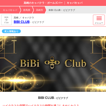
高崎のキャバクラ・ガールズバー
キャバキャバ
キャバキャバ
群馬県
高崎市
BIBI CLUB - ビビクラブ
高崎 ／ キャバクラ
BIBI CLUB
-
ビビクラブ
メニュー
求人情報あり
BIBI CLUB
- ビビクラブ
ハイクラスな空間でハイクラスな時間を過ごしませんか？？