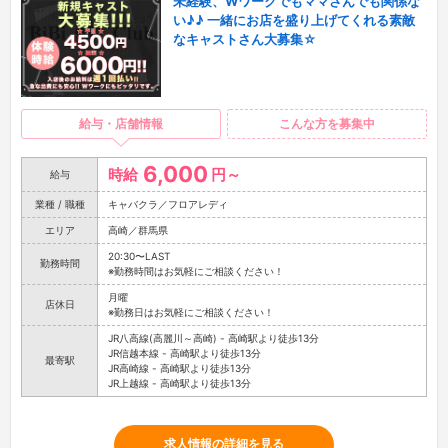
未経験、Wワークでもママさんでも関係な
い♪♪ 一緒にお店を盛り上げてくれる素敵
なキャストさん大募集☆
給与・店舗情報
こんな方を募集中
6,000
時給
円～
給与
業種 / 職種
キャバクラ／フロアレディ
エリア
高崎／群馬県
20:30〜LAST
勤務時間
※勤務時間はお気軽にご相談ください！
月曜
店休日
※勤務日はお気軽にご相談ください！
JR八高線(高麗川～高崎) - 高崎駅より徒歩13分
JR信越本線 - 高崎駅より徒歩13分
最寄駅
JR高崎線 - 高崎駅より徒歩13分
JR上越線 - 高崎駅より徒歩13分
求人情報の詳細を見る