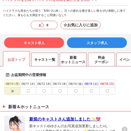
ハイクラスな美女たちが揃う「BIBI CLUB」。日々の疲れを癒す楽しい夜をぜひ体験しに来て
ください。身も心も大満足すること間違いなし!!
☆お気に入りに追加
8
キャスト求人
スタッフ求人
新着
料金
お店トップ
キャスト一覧
イベン
ホットニュース
クーポン
お盆期間中の営業情報
08/10 (月)
08/11 (火)
08/12 (水)
08/13 (木)
08/14 (金)
08/15 (土)
08/16 (日)
〇
〇
〇
〇
〇
〇
休
新着＆ホットニュース
新規のキャストさん追加しました✨💖
新キャストゆゆさんのお写真追加更新しましたv(｡･