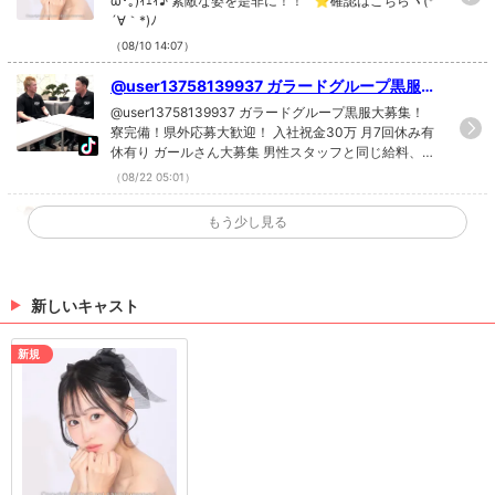
ω･｡)ｨｪｨ♪ 素敵な姿を是非に！！ ⭐確認はこちらヾ(*
´∀｀*)ﾉ
（08/10 14:07）
@user13758139937 ガラードグループ黒服大
募集！ 寮完備！県外応募大歓迎！ 入社祝金30
@user13758139937 ガラードグループ黒服大募集！
万 月7回休み有休有り ガールさん大募集 男性ス
寮完備！県外応募大歓迎！ 入社祝金30万 月7回休み有
休有り ガールさん大募集 男性スタッフと同じ給料、待
タッフと同じ給料、待遇も一緒です！ #ガラー
遇も一緒です！ #ガラードグループ #高崎市 #前橋市 #
ドグループ#高崎市#前橋市#太田市#熊谷市#黒
（08/22 05:01）
太田市 #熊谷市 #黒服募集中 #ガール募集中 #入社祝金
服募集中#ガール募集中#入社祝金30万#社会保
30万 #社会保険完備＃寮完備 #県外応募大歓迎 TikTok
ガラードグループ黒服大募集！ 寮完備！県外応
もう少し見る
険完備＃寮完備#県外応募大歓迎
で記事を開くBIBI CLUBのTikTokのフォローといい
募大歓迎！ 入社祝金30万 月7回休み有休有り
ガラードグループ黒服大募集！ 寮完備！県外応募大歓
ね！もお願いします❤
ガールさん大募集 男性スタッフと同じ給料、待
迎！ 入社祝金30万 月7回休み有休有り ガールさん大募
集 男性スタッフと同じ給料、待遇も一緒です！ #ガラ
遇も一緒です！ #ガラードグループ#高崎市#前
ードグループ #高崎市 #前橋市 #太田市 #熊谷市 #黒服
新しいキャスト
橋市#太田市#熊谷市#黒服募集中#ガール募集
（08/15 21:00）
募集中 #ガール募集中 #入社祝金30万 #社会保険完備
中#入社祝金30万#社会保険完備＃寮完備#県外
＃寮完備 #県外応募大歓迎@user13758139937 TikTok
月読 キャスト大募集！ 体験時給 平日 4500円
新規
応募大歓迎@user13758139937
で記事を開くBIBI CLUBのTikTokのフォローといい
金曜日 6000円 土曜日 7000円 今なら長期高
月読 キャスト大募集！ 体験時給 平日 4500円 金曜日 6
ね！もお願いします❤
額時給保証中👋 ご応募お待ちしております🙇
000円 土曜日 7000円 今なら長期高額時給保証中👋 ご
応募お待ちしております🙇 #ガラードグループ #キャ
#ガラードグループ #キャバクラ #太田市 #キャ
バクラ #太田市 #キャスト募集中 @user13758139937
スト募集中 @user13758139937
（08/13 21:10）
TikTokで記事を開くBIBI CLUBのTikTokのフォローと
いいね！もお願いします❤
>
ホットニュース一覧を見る