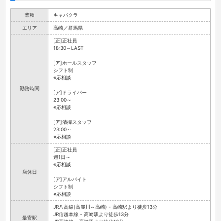
業種
キャバクラ
エリア
高崎／群馬県
[正]正社員
18:30～LAST
[ア]ホールスタッフ
シフト制
※応相談
勤務時間
[ア]ドライバー
23:00～
※応相談
[ア]清掃スタッフ
23:00～
※応相談
[正]正社員
週1日～
※応相談
店休日
[ア]アルバイト
シフト制
※応相談
JR八高線(高麗川～高崎) - 高崎駅より徒歩13分
JR信越本線 - 高崎駅より徒歩13分
最寄駅