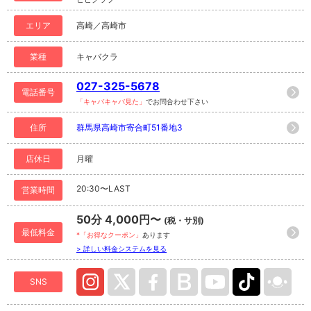
エリア
高崎／高崎市
業種
キャバクラ
027-325-5678
電話番号
「キャバキャバ見た」
でお問合わせ下さい
住所
群馬県高崎市寄合町51番地3
店休日
月曜
20:30〜LAST
営業時間
50分 4,000円〜
(税・サ別)
最低料金
*「お得なクーポン」
あります
> 詳しい料金システムを見る
SNS