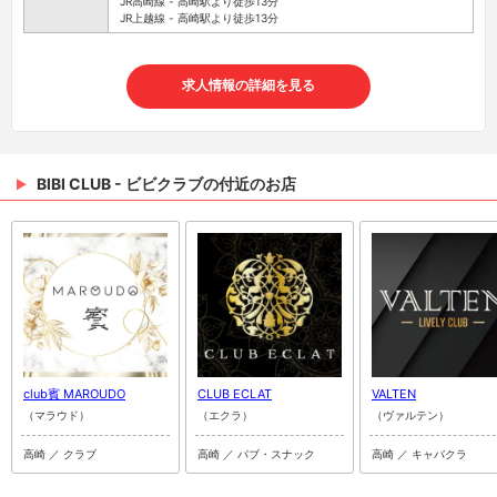
JR高崎線 - 高崎駅より徒歩13分
JR上越線 - 高崎駅より徒歩13分
求人情報の詳細を見る
BIBI CLUB - ビビクラブの付近のお店
club賓 MAROUDO
CLUB ECLAT
VALTEN
（マラウド）
（エクラ）
（ヴァルテン）
高崎 ／ クラブ
高崎 ／ パブ・スナック
高崎 ／ キャバクラ