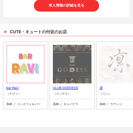
bar Ravi
CLUB GODDESS
凛
（ラヴィ）
（ゴッデス）
（リン）
高崎 ／ コンカフェ＆バー
高崎 ／ キャバクラ
高崎 ／ ラウンジ