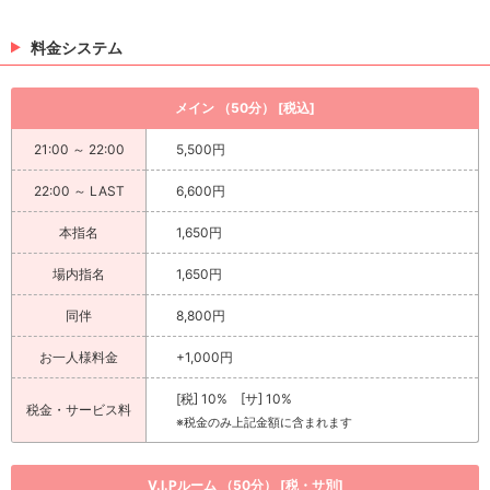
料金システム
メイン （50分） [税込]
21:00 ～ 22:00
5,500円
22:00 ～ LAST
6,600円
本指名
1,650円
場内指名
1,650円
同伴
8,800円
お一人様料金
+1,000円
[税] 10% [サ] 10%
税金・サービス料
※税金のみ上記金額に含まれます
V.I.Pルーム （50分） [税・サ別]