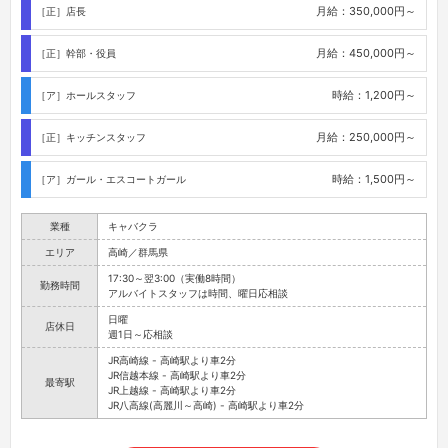
業種
キャバクラ
エリア
高崎／群馬県
17:30～翌3:00（実働8時間）
勤務時間
アルバイトスタッフは時間、曜日応相談
日曜
店休日
週1日～応相談
JR高崎線 - 高崎駅より車2分
JR信越本線 - 高崎駅より車2分
最寄駅
JR上越線 - 高崎駅より車2分
JR八高線(高麗川～高崎) - 高崎駅より車2分
求人情報の詳細を見る
CUTE - キュートの付近のお店