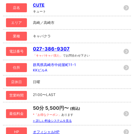
CUTE
店名
キュート
エリア
高崎／高崎市
業種
キャバクラ
027-386-9307
電話番号
「キャバキャバ見た」
でお問合わせ下さい
群馬県高崎市中紺屋町11-1
住所
KKビルA
店休日
日曜
21:00〜LAST
営業時間
50分 5,500円〜
(税込)
最低料金
*「お得なクーポン」
あります
> 詳しい料金システムを見る
HP
オフィシャルHP