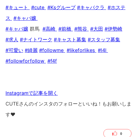
#キュート
#cute
#Ksグループ
#キャバクラ
#ホステ
ス
#キャバ嬢
#キャバ嬢
群馬
#高崎
#前橋
#熊谷
#大田
#伊勢崎
#求人
#ナイトワーク
#キャスト募集
#スタッフ募集
#可愛い
#綺麗
#followme
#likeforlikes
#l4l
#followforfollow
#f4f
Instagramで記事を開く
CUTEさんのインスタのフォローといいね！もお願いしま
す❤︎
0