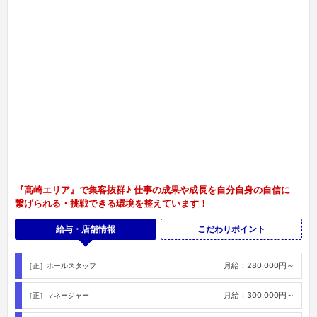
『高崎エリア』で集客抜群♪ 仕事の成果や成長を自分自身の自信に
繋げられる・挑戦できる環境を整えています！
給与・店舗情報
こだわりポイント
月給：280,000円～
［正］ホールスタッフ
月給：300,000円～
［正］マネージャー
月給：350,000円～
［正］店長
月給：450,000円～
［正］幹部・役員
時給：1,200円～
［ア］ホールスタッフ
月給：250,000円～
［正］キッチンスタッフ
時給：1,500円～
［ア］ガール・エスコートガール