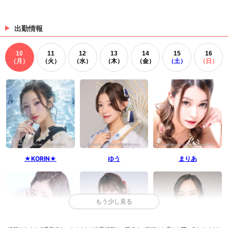
出勤情報
10
11
12
13
14
15
16
（月）
（火）
（水）
（木）
（金）
（土）
（日）
★KORIN★
ゆう
まりあ
もう少し見る