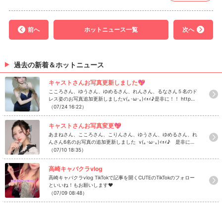
前へ
ホットニュース一覧
次へ
過去の新着＆ホットニュース
キャストさんお写真更新しました💖
こころさん、ゆうさん、ゆめるさん、れんさん、るなさん５名のド
レス姿のお写真追加更新しましたv(｡･ω･｡)ｨｪｨ♪是非に！！ http
s://www.caba2.net/gunma/takasaki/takasaki/takasaki_cute/ca
（07/24 16:22）
st
キャストさんお写真変更💖
あまねさん、こころさん、こりんさん、ゆうさん、ゆめるさん、れ
んさん6名のお写真の追加更新しました v(｡･ω･｡)ｨｪｨ♪ 是非にチ
ェック！ https://www.caba2.net/gunma/takasaki/takasaki/tak
（07/10 18:35）
asaki_cute
高崎キャバクラvlog
高崎キャバクラvlog TikTokで記事を開くCUTEのTikTokのフォロー
といいね！もお願いします❤
（07/09 08:48）