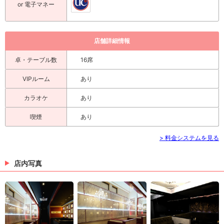
or 電子マネー
店舗詳細情報
卓・テーブル数
16席
VIPルーム
あり
カラオケ
あり
喫煙
あり
> 料金システムを見る
店内写真