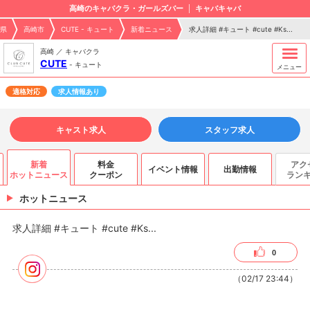
高崎のキャバクラ・ガールズバー
キャバキャバ
県
高崎市
CUTE - キュート
新着ニュース
求人詳細 #キュート #cute #Ks...
高崎 ／ キャバクラ
CUTE
-
キュート
メニュー
適格対応
求人情報あり
キャスト求人
スタッフ求人
新着
料金
アク
イベント情報
出勤情報
ホットニュース
クーポン
ラン
ホットニュース
求人詳細 #キュート #cute #Ks...
0
（02/17 23:44）