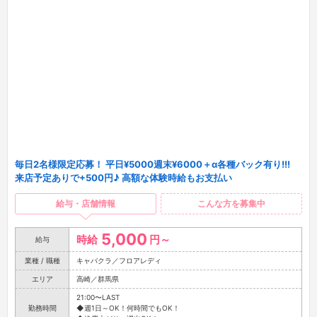
毎日2名様限定応募！ 平日¥5000週末¥6000＋α各種バック有り!!!
来店予定ありで+500円♪ 高額な体験時給もお支払い
給与・店舗情報
こんな方を募集中
5,000
時給
円～
給与
業種 / 職種
キャバクラ／フロアレディ
エリア
高崎／群馬県
21:00〜LAST
勤務時間
◆週1日～OK！何時間でもOK！
◆終電上がり・遅出OK！
日曜
店休日
※シフト制なのでアナタのライフスタイルに合わせて働けます！
JR高崎線 - 高崎駅より車2分
JR信越本線 - 高崎駅より車2分
最寄駅
JR上越線 - 高崎駅より車2分