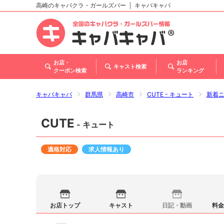
高崎のキャバクラ・ガールズバー
キャバキャバ
北海道
東北
関東
甲信越・北陸
東海
関西
中国
四国
九州・沖縄
お店・
お店
キャスト検索
クーポン検索
ランキング
キャバキャバ
群馬県
高崎市
CUTE - キュート
新着
CUTE
- キュート
適格対応
求人情報あり
お店トップ
キャスト
日記・動画
料金