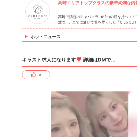
高崎エリアトップクラスの豪華絢爛な内
高崎で話題のキャバクラ!!☆2つの顔を持つメ
放つ…。全てに於いて贅を尽くした『Club C
ホットニュース
キャスト求人になります❣️ 詳細はDMで...
0