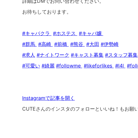
詳細はDMでお問い合わせください。
お待ちしております。
#キャバクラ
#ホステス
#キャバ嬢
#群馬
#高崎
#前橋
#熊谷
#大田
#伊勢崎
#求人
#ナイトワーク
#キャスト募集
#スタッフ募集
#可愛い
#綺麗
#followme
#likeforlikes
#l4l
#fol
Instagramで記事を開く
CUTEさんのインスタのフォローといいね！もお願い