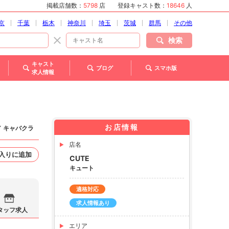
掲載店舗数：
5798
店
登録キャスト数：
18646
人
京
千葉
栃木
神奈川
埼玉
茨城
群馬
その他
検索
キャスト
ブログ
スマホ版
求人情報
お店情報
／ キャバクラ
店名
入りに追加
CUTE
キュート
適格対応
求人情報あり
タッフ求人
エリア