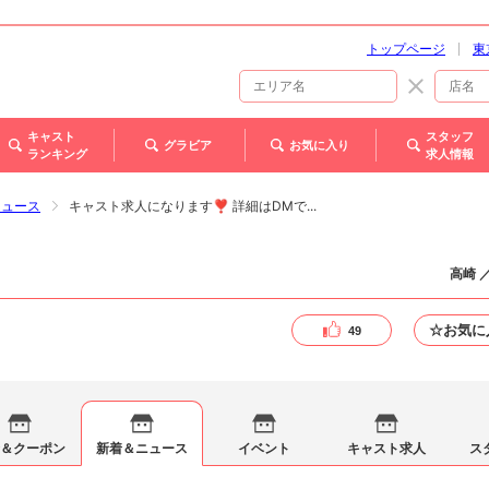
トップページ
東
キャスト
スタッフ
グラビア
お気に入り
ランキング
求人情報
ニュース
キャスト求人になります❣️ 詳細はDMで...
高崎 
☆お気に
49
＆クーポン
新着＆ニュース
イベント
キャスト求人
ス