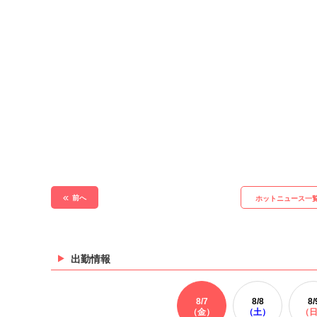
前へ
ホットニュース一
出勤情報
8/
7
8/
8
8/
（金）
（土）
（