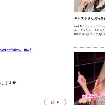
キャストさんお写真変
あまねさん、こころさん
ん、ゆうさん、ゆめるさ
6名のお写真の追加更新し
ω･｡)ｨｪｨ♪ 是非にチェック
www.caba2.net/gunma/
asaki/takasaki_cute
lowforfollow
#f4f
します❤︎
0