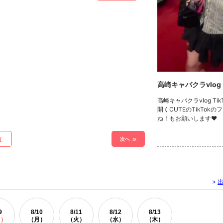
高崎キャバクラvlog
高崎キャバクラvlog Ti
開くCUTEのTikTok
ね！もお願いします❤
次へ
覧
>
9
8/
10
8/
11
8/
12
8/
13
日）
（月）
（火）
（水）
（木）