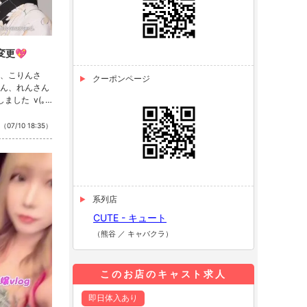
更💖
、こりんさ
クーポンページ
ん、れんさん
ました v(｡･
！ https://
takasaki/tak
（07/10 18:35）
系列店
CUTE - キュート
（熊谷 ／ キャバクラ）
このお店のキャスト求人
即日体入あり