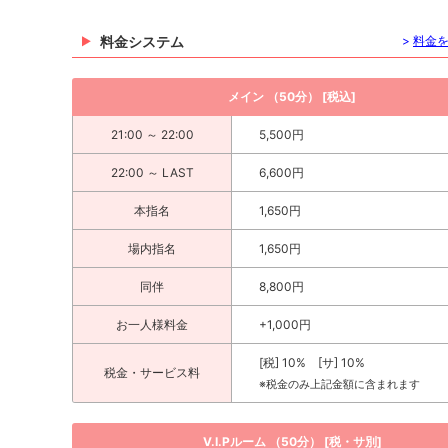
料金システム
>
料金
メイン （50分） [税込]
21:00 ～ 22:00
5,500円
22:00 ～ LAST
6,600円
本指名
1,650円
場内指名
1,650円
同伴
8,800円
お一人様料金
+1,000円
[税] 10% [サ] 10%
税金・サービス料
※税金のみ上記金額に含まれます
V.I.Pルーム （50分） [税・サ別]