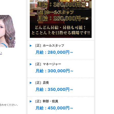
［正］ホールスタッフ
月給：280,000円～
い
★KORIN★
ゆう
ま
［正］マネージャー
月給：300,000円～
［正］店長
月給：350,000円～
こころ
［正］幹部・役員
合わせください。
月給：450,000円～