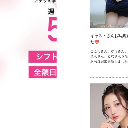
キャストさんお写真
た💖
こころさん、ゆうさん、
れんさん、るなさん５名
お写真追加更新しましたv(｡
是非に！！ https://www.c
nma/takasaki/takasaki/
e/cast