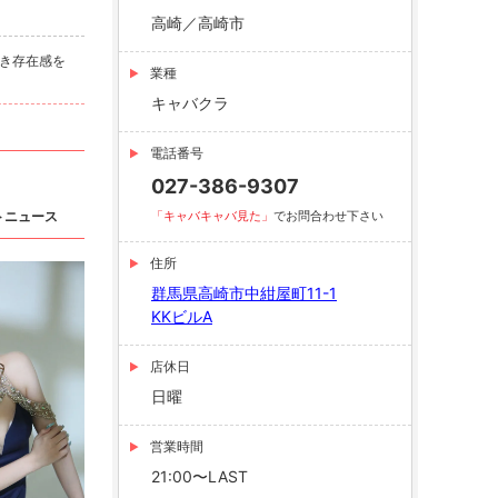
高崎／高崎市
べき存在感を
業種
キャバクラ
電話番号
027-386-9307
トニュース
「キャバキャバ見た」
でお問合わせ下さい
住所
群馬県高崎市中紺屋町11-1
KKビルA
店休日
日曜
営業時間
21:00〜LAST