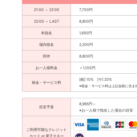
21:00 ～ 22:00
7,700円
22:00 ～ LAST
8,800円
本指名
1,650円
場内指名
2,200円
同伴
8,800円
お一人様料金
＋1,100円
[税] 10% [サ] 20%
税金・サービス料
※税金・サービス料は上記金額に含ま
8,965円～
目安予算
※お一人様で指名した場合の目安
ご利用可能な
クレジット
カード
or 電子マネー