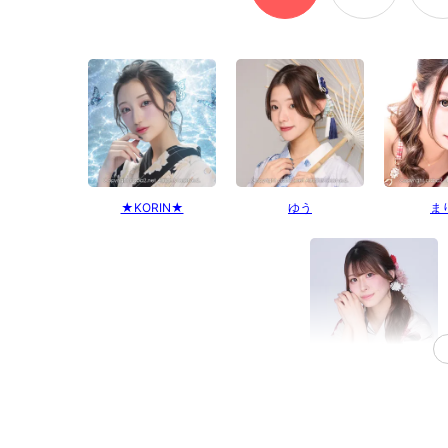
★KORIN★
ゆう
ま
こころ