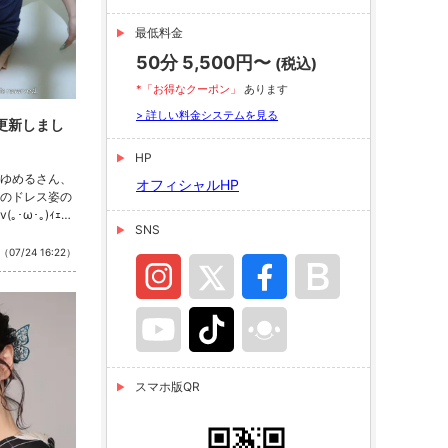
最低料金
50分 5,500円〜
(税込)
*「お得なクーポン」
あります
> 詳しい料金システムを見る
更新しまし
HP
ゆめるさん、
オフィシャルHP
のドレス姿の
･ω･｡)ｨｪｨ♪
SNS
aba2.net/gu
takasaki_cut
（07/24 16:22）
スマホ版QR