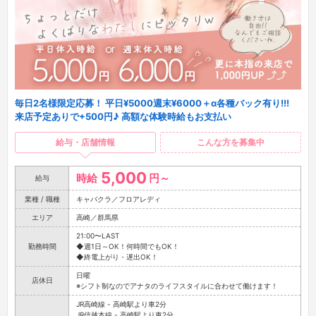
毎日2名様限定応募！ 平日¥5000週末¥6000＋α各種バック有り!!!
来店予定ありで+500円♪ 高額な体験時給もお支払い
給与・店舗情報
こんな方を募集中
5,000
時給
円～
給与
業種 / 職種
キャバクラ／フロアレディ
エリア
高崎／群馬県
21:00〜LAST
勤務時間
◆週1日～OK！何時間でもOK！
◆終電上がり・遅出OK！
日曜
店休日
※シフト制なのでアナタのライフスタイルに合わせて働けます！
JR高崎線 - 高崎駅より車2分
JR信越本線 - 高崎駅より車2分