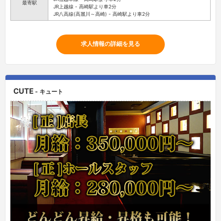
最寄駅
JR上越線 - 高崎駅より車2分
JR八高線(高麗川～高崎) - 高崎駅より車2分
求人情報の詳細を見る
CUTE
- キュート