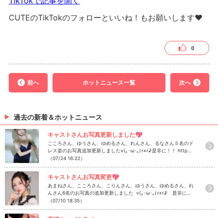
TikTokで記事を開く
CUTEのTikTokのフォローといいね！もお願いします❤
0
前へ
ホットニュース一覧
次へ
過去の新着＆ホットニュース
キャストさんお写真更新しました💖
こころさん、ゆうさん、ゆめるさん、れんさん、るなさん５名のド
レス姿のお写真追加更新しましたv(｡･ω･｡)ｨｪｨ♪是非に！！ http
s://www.caba2.net/gunma/takasaki/takasaki/takasaki_cute/ca
（07/24 16:22）
st
キャストさんお写真変更💖
あまねさん、こころさん、こりんさん、ゆうさん、ゆめるさん、れ
んさん6名のお写真の追加更新しました v(｡･ω･｡)ｨｪｨ♪ 是非にチ
ェック！ https://www.caba2.net/gunma/takasaki/takasaki/tak
（07/10 18:35）
asaki_cute