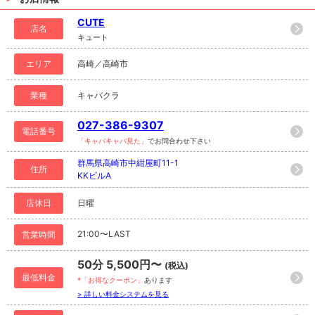
CUTE
店名
キュート
エリア
高崎／高崎市
業種
キャバクラ
027-386-9307
電話番号
「キャバキャバ見た」
でお問合わせ下さい
群馬県高崎市中紺屋町11-1
住所
KKビルA
店休日
日曜
21:00〜LAST
営業時間
50分 5,500円〜
(税込)
最低料金
*「お得なクーポン」
あります
> 詳しい料金システムを見る