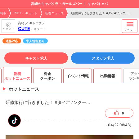
高崎のキャバクラ・ガールズバー
キャバキャバ
崎市
CUTE - キュート
新着ニュース
研修旅行に行きました！ #タイ#ソンクー...
高崎 ／ キャバクラ
CUTE
-
キュート
メニュー
適格対応
求人情報あり
キャスト求人
スタッフ求人
新着
料金
アク
イベント情報
出勤情報
ホットニュース
クーポン
ラン
ホットニュース
研修旅行に行きました！ #タイ#ソンクー...
0
（04/22 08:48）