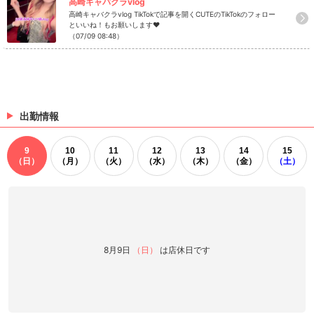
高崎キャバクラvlog
高崎キャバクラvlog TikTokで記事を開くCUTEのTikTokのフォロー
といいね！もお願いします❤
（07/09 08:48）
出勤情報
9
10
11
12
13
14
15
（日）
（月）
（火）
（水）
（木）
（金）
（土）
8月9日
（日）
は店休日です