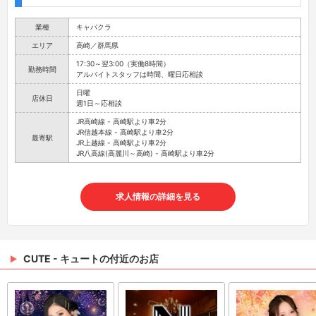
業種
キャバクラ
エリア
高崎／群馬県
17:30～翌3:00（実働8時間）
勤務時間
アルバイトスタッフは時間、曜日応相談
日曜
店休日
週1日～応相談
JR高崎線 - 高崎駅より車2分
JR信越本線 - 高崎駅より車2分
最寄駅
JR上越線 - 高崎駅より車2分
JR八高線(高麗川～高崎) - 高崎駅より車2分
求人情報の詳細を見る
CUTE - キュートの付近のお店