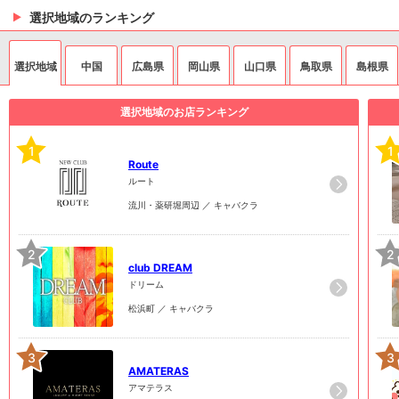
選択地域のランキング
選択地域
中国
広島県
岡山県
山口県
鳥取県
島根県
選択地域のお店ランキング
1
1
Route
ルート
流川・薬研堀周辺 ／ キャバクラ
2
2
club DREAM
ドリーム
松浜町 ／ キャバクラ
3
3
AMATERAS
アマテラス