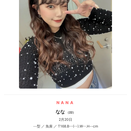
NANA
なな
（22）
2月20日
--型 ／ 魚座 ／ T168.B--(--).W--.H--cm