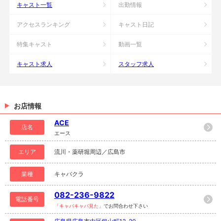
キャスト一覧
出勤情報
アクセスランキング
キャスト日記
特集キャスト
動画一覧
キャスト求人
スタッフ求人
お店情報
ACE
店名
エース
エリア
流川・薬研堀周辺／広島市
業種
キャバクラ
082-236-9822
電話番号
「キャバキャバ見た」
でお問合わせ下さい