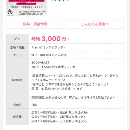
給与・店舗情報
こんな方を募集中
3,000
時給
円～
給与
業種 / 職種
キャバクラ／フロアレディ
エリア
流川・薬研堀周辺／広島県
20:00〜LAST
20:00～LASTの間で希望シフト制。
1日数時間のバイトもOKなので、遅出出勤でも早上がりでも好きな
勤務時間
シフトを組んでください♪
1週間ごとにLINEで希望をお聞きするので教えて下さいね！
週1日でも週末だけでも大歓迎です☆彡
出勤調整はありませんので、稼ぎたい方は毎日でも出勤できます！
店休日
日曜
広電１号線(宇品線) - 銀山町駅より徒歩3分
最寄駅
広電１号線(宇品線) - 胡町駅より徒歩3分
広電１号線(宇品線) - 八丁堀駅より徒歩5分