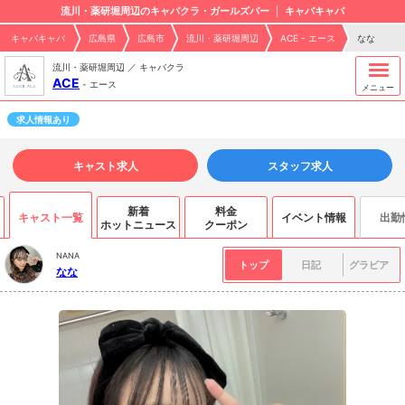
流川・薬研堀周辺のキャバクラ・ガールズバー
キャバキャバ
キャバキャバ
広島県
広島市
流川・薬研堀周辺
ACE - エース
なな
流川・薬研堀周辺 ／ キャバクラ
ACE
-
エース
メニュー
求人情報あり
キャスト求人
スタッフ求人
新着
料金
キャスト一覧
イベント情報
出勤
ホットニュース
クーポン
NANA
トップ
日記
グラビア
なな