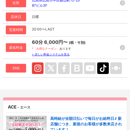
広島県広島市中区銀山町12-20
住所
87ビル3F
店休日
日曜
20:00〜LAST
営業時間
60分 6,000円〜
(税・サ別)
最低料金
*「お得なクーポン」
あります
> 詳しい料金システムを見る
SNS
ACE
- エース
高時給が全額日払いで毎日がお給料日♪ 新
店舗につき、新規のお客様が多数来店され
ています！