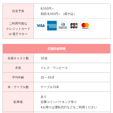
8,100円～
目安予算
初回 8,100円～（税サ込）
ご利用可能な
クレジットカード
or 電子マネー
店舗詳細情報
在籍キャスト数
30名
衣装
ドレス・ワンピース
平均年齢
20～30才
卓・テーブル数
テーブル12卓
あり
駐車場
近隣コインパーキング有り
※お帰りは運転代行などをご利用ください