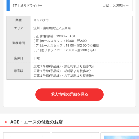
日給：5,000円～
［ア］送りドライバー
業種
キャバクラ
エリア
流川・薬研堀周辺／広島県
[ 正 ]幹部候補：19:00～LAST
[ 正 ]ホールスタッフ：19:00～翌2:00
勤務時間
[ ア ]ホールスタッフ：19:00～翌2:00で応相談
[ ア ]送りドライバー：23:00～翌2:00くらい
店休日
日曜
広電１号線(宇品線) - 銀山町駅より徒歩3分
最寄駅
広電１号線(宇品線) - 胡町駅より徒歩3分
広電１号線(宇品線) - 八丁堀駅より徒歩5分
求人情報の詳細を見る
ACE - エースの付近のお店