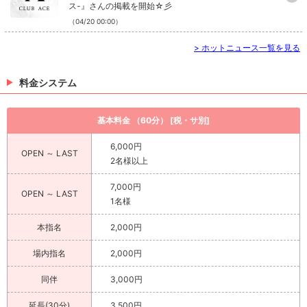
ス-』さんの掲載を開始☆彡
（04/20 00:00）
>
ホットニュース一覧を見る
料金システム
基本料金 （60分） [税・サ別]
6,000円
OPEN ～ LAST
2名様以上
7,000円
OPEN ～ LAST
1名様
本指名
2,000円
場内指名
2,000円
同伴
3,000円
延長(30分)
3,500円