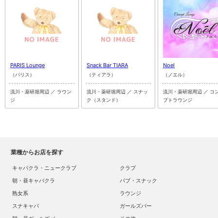
PARIS Lounge
Snack Bar TIARA
Noel
（パリス）
（ティアラ）
（ノエル）
流川・薬研堀周辺 ／ ラウン
流川・薬研堀周辺 ／ スナッ
流川・薬研堀周辺 ／ コ
ジ
ク（スタンド）
プトラウンジ
業種からお店を探す
キャバクラ・ニュークラブ
クラブ
朝・昼キャバクラ
パブ・スナック
熟女系
ラウンジ
スナキャバ
ガールズバー