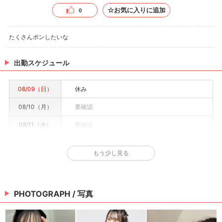
☆お気に入りに追加
0
たくさんポンしたいな
出勤スケジュール
08/09（日）
休み
08/10（月）
要確認
08/11（火）
要確認
08/12（水）
要確認
もう少し見る
08/13（木）
要確認
08/14（金）
要確認
PHOTOGRAPH / 写真
08/15（土）
要確認
※情報はあくまで予定でキャストまたは出勤情報は一部です。詳細はお店にお問い合わせく
ださい。