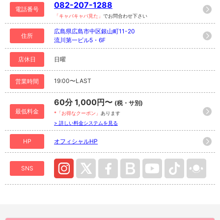
082-207-1288
電話番号
「キャバキャバ見た」
でお問合わせ下さい
広島県広島市中区銀山町11-20
住所
流川第一ビル5・6F
店休日
日曜
19:00〜LAST
営業時間
60分 1,000円〜
(税・サ別)
最低料金
*「お得なクーポン」
あります
> 詳しい料金システムを見る
HP
オフィシャルHP
SNS