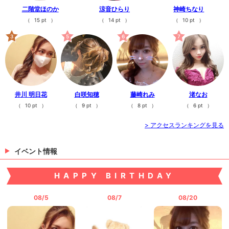
二階堂ほのか
涼音ひらり
神崎ちなり
（
15 pt
）
（
14 pt
）
（
10 pt
）
3
5
6
7
井川 明日花
白咲知穂
藤崎れみ
渚なお
（
10 pt
）
（
9 pt
）
（
8 pt
）
（
6 pt
）
> アクセスランキングを見る
イベント情報
HAPPY BIRTHDAY
08/5
08/7
08/20