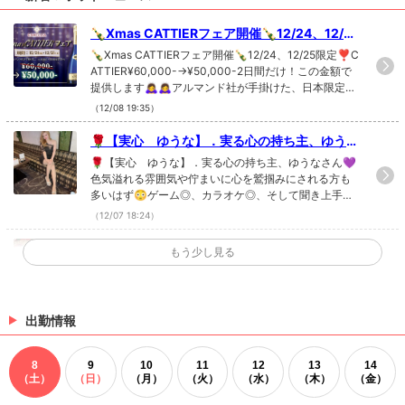
Q. 1番好きな映画は？
🍾Xmas CATTIERフェア開催🍾12/24、12/25
アラジン🧞‍♂️
限定❣️CATTIE...
🍾Xmas CATTIERフェア開催🍾12/24、12/25限定❣️C
ATTIER¥60,000-→¥50,000-2日間だけ！この金額で
提供します🙇‍♀️🙇‍♀️アルマンド社が手掛けた、日本限定🇯🇵
数量限定✨インスタ映え間違いなしのボトルになって
（12/08 19:35）
ます😍😍皆様のご来店お待ちしております❣️❣️#CAT
TIER#シャンパン#アルマンド#限定#広島#広島飲み屋
🌹【実心 ゆうな】．実る心の持ち主、ゆうな
#キャバクラ#キャバ嬢#ホステス#明朗会計#流川#中
さん💜色気溢れる雰囲気や佇まいに心を鷲...
🌹【実心 ゆうな】．実る心の持ち主、ゆうなさん💜
洲#歌舞伎町#北新地#すすきの#キャスト募集中#働き
色気溢れる雰囲気や佇まいに心を鷲掴みにされる方も
やすい職場．CAMELLIA(カメリア)広島市中区銀山町11
多いはず😳ゲーム◎、カラオケ◎、そして聞き上手！
-20流川第一ビル5･6Ｆ
一緒にいて盛り上がること間違いなしです♪．#広島#
（12/07 18:24）
広島飲み屋#キャバクラ#キャバ嬢#ホステス#明朗会計
#流川#中洲#歌舞伎町#北新地#すすきの#キャスト募
12月と言えば、、このイベント！！🎅🎄クリ
もう少し見る
集中#働きやすい職場．CAMELLIA(カメリア)広島市中
スマスパーティー🎄12月14日〜12月...
12月と言えば、、このイベント！！🎅🎄クリスマスパ
区銀山町11-20流川第一ビル5･6Ｆ
ーティー🎄12月14日〜12月16日の期間で開催いたしま
す🙌🙌ご来店されたお客様に！スティックケーキプレ
ゼントしちゃいます！🍰21:00までにご来店されます
出勤情報
（12/06 21:01）
とチキンもプレゼント致します🎁🍗皆様のご来店お待
ちしております❣️#クリスマス#Xmas#パーティー#pa
🌹【七瀬 みな】．ポジティブで話してると元
8
9
10
11
12
13
14
rty#広島#広島飲み屋#キャバクラ#キャバ嬢#ホステス
気をたくさんもらえるみなさん♪ふわふわ...
🌹【七瀬 みな】．ポジティブで話してると元気をた
（土）
（日）
（月）
（火）
（水）
（木）
（金）
#明朗会計#流川#中洲#歌舞伎町#北新地#すすきの#キ
くさんもらえるみなさん♪ふわふわしてるけど芯がしっ
ャスト募集中#働きやすい職場．CAMELLIA(カメリア)