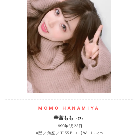
MOMO HANAMIYA
華宮もも
（27）
1999年2月23日
A型 ／ 魚座 ／ T155.B--(--).W--.H--cm