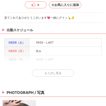
☆お気に入りに追加
0
見てくれてありがとうございます💗一緒にグイッ🍾🤌
出勤スケジュール
08/08（土）
19:00 - LAST
08/09（日）
休み
08/10（月）
19:00 - LAST
08/11（火）
19:00 - LAST
もう少し見る
08/12（水）
19:00 - LAST
08/13（木）
19:00 - LAST
PHOTOGRAPH / 写真
08/14（金）
19:00 - LAST
※情報はあくまで予定でキャストまたは出勤情報は一部です。詳細はお店にお問い合わせく
ださい。