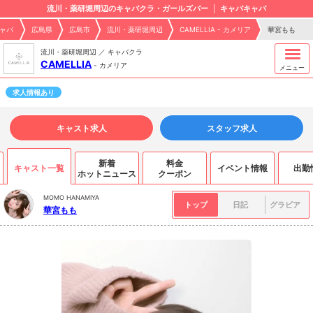
流川・薬研堀周辺のキャバクラ・ガールズバー
キャバキャバ
ャバ
広島県
広島市
流川・薬研堀周辺
CAMELLIA - カメリア
華宮もも
流川・薬研堀周辺 ／ キャバクラ
CAMELLIA
-
カメリア
メニュー
求人情報あり
キャスト求人
スタッフ求人
新着
料金
キャスト一覧
イベント情報
出勤
ホットニュース
クーポン
MOMO HANAMIYA
トップ
日記
グラビア
華宮もも