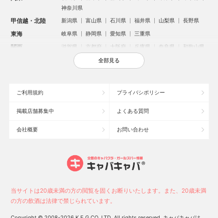
神奈川県
甲信越・北陸
新潟県
富山県
石川県
福井県
山梨県
長野県
東海
岐阜県
静岡県
愛知県
三重県
関西
滋賀県
京都府
大阪府
兵庫県
奈良県
和歌山県
中国
鳥取県
島根県
岡山県
広島県
山口県
全部見る
四国
徳島県
香川県
愛媛県
高知県
九州・沖縄
福岡県
佐賀県
長崎県
熊本県
大分県
宮崎県
ご利用規約
プライバシポリシー
鹿児島県
沖縄県
掲載店舗募集中
よくある質問
人気のエリアからお店を探す
会社概要
お問い合わせ
新宿のキャバクラ
歌舞伎町のキャバクラ
北新地のキャバクラ
札幌市のキャバクラ
すすきののキャバクラ
池袋のキャバクラ
ミナミのキャバクラ
大宮のキャバクラ
六本木のキャバクラ
新潟市のキャバクラ
池袋駅（西口）のキャバクラ
池袋駅（東口）のキャバクラ
高崎市のキャバクラ
福岡市のキャバクラ
当サイトは20歳未満の方の閲覧を固くお断りいたします。また、20歳未満
長野市のキャバクラ
宇都宮市のキャバクラ
新潟駅前のキャバクラ
の方の飲酒は法律で禁じられています。
中洲のキャバクラ
上野のキャバクラ
函館市のキャバクラ
Copyright © 2008-2026 K.E.G CO.,LTD. All rights reserved. キャバキャバは、