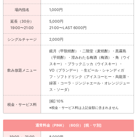
場内指名
1,000円
延長（30分）
5,000円
19:00〜21:00
21:00〜LAST 6000円
シングルチャージ
2,000円
鏡月（甲類焼酎）・二階堂（麦焼酎）・黒霧島
（芋焼酎）・澄みわたる梅酒（梅酒）・角（ウイ
スキー）・ブラックニッカ（ウイスキー）・
飲み放題メニュー
VO（ブランデー）・生ビール・シャンディガ
フ・ソフトドリンク（アイスコーヒー・烏龍茶・
緑茶・コーラ・ジンジャエール・オレンジジュー
ス・ソーダ）
[税] 10%
税金・サービス料
※税金・サービス料は上記金額に含まれません
通常料金（PINK） （60分） [税・サ別]
19:00 ～ 21:00
8,000円