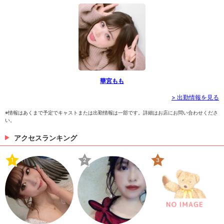
かりしてる一面も！お顔もすごーーーく可愛いのでぜ
広島市中区銀山町11-20流川第一ビル5･6Ｆ
ひ会いに来てくださいね❤️．#広島#広島飲み屋#キャ
（12/02 20:09）
バクラ#キャバ嬢#ホステス#明朗会計#流川#中洲#歌
舞伎町#北新地#すすきの#キャスト募集中#働きやすい
>
ホットニュース一覧を見る
職場．CAMELLIA(カメリア)広島市中区銀山町11-20流
川第一ビル5･6Ｆ
華宮もも
> 出勤情報を見る
※情報はあくまで予定でキャストまたは出勤情報は一部です。詳細はお店にお問い合わせくださ
い。
アクセスランキング
1
2
3