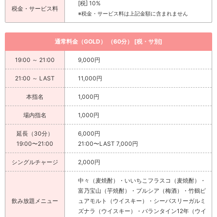
[税] 10%
税金・サービス料
※税金・サービス料は上記金額に含まれません
通常料金（GOLD） （60分） [税・サ別]
19:00 ～ 21:00
9,000円
21:00 ～ LAST
11,000円
本指名
1,000円
場内指名
1,000円
延長（30分）
6,000円
19:00〜21:00
21:00〜LAST 7,000円
シングルチャージ
2,000円
中々（麦焼酎）・いいちこフラスコ（麦焼酎）・
富乃宝山（芋焼酎）・プルシア（梅酒）・竹鶴ピ
飲み放題メニュー
ュアモルト（ウイスキー）・シーバスリーガルミ
ズナラ（ウイスキー）・バランタイン12年（ウイ