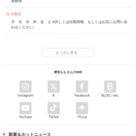
島根県
Q. 出勤日
月 火 水 木 金 土 ※詳しくは出勤情報、もしくはお店にお問い合
わせください。
Q. 入店日
2020年9月20日
もう少し見る
Q. 趣味は？
YouTube👀 基本インドアだけど外出るのも好き！
華宮もも さんのSNS
Q. 好きな食べ物は？
寿司🍣肉🍖
Instagram
X
Facebook
BLOG／etc.
Q. チャームポイントは？
えくぼ💫
YouTube
TikTok
17Live
Q. 男性のここがフェチ！
腕の血管。あとはいい匂いのする人！
新着＆ホットニュース