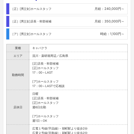
月給：240,000円～
［正］[男][女]ホールスタッフ
月給：350,000円～
［正］[男][女]店長・幹部候補
時給：1,100円～
［ア］[男][女]ホールスタッフ
業種
キャバクラ
エリア
流川・薬研堀周辺／広島県
[正]店長・幹部候補
[正]ホールスタッフ
17：00～LAST
勤務時間
[ア]ホールスタッフ
17：00～LASTで応相談
日曜
[正]店長・幹部候補
[正]ホールスタッフ
店休日
週6日出勤
[ア]ホールスタッフ
週1日～OK
広電１号線(宇品線) - 胡町駅より徒歩2分
広電２号線(宮島線) - 胡町駅より徒歩2分