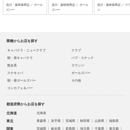
流川・薬研堀周辺 ／ ガール
流川・薬研堀周辺 ／ ガール
流川・薬研堀周辺 ／ ラ
ズバー
ズバー
ジ
業種からお店を探す
キャバクラ・ニュークラブ
クラブ
朝・昼キャバクラ
パブ・スナック
熟女系
ラウンジ
スナキャバ
ガールズバー
朝・昼ガールズバー
その他
コンカフェ＆バー
都道府県からお店を探す
北海道
北海道
東北
青森県
岩手県
宮城県
秋田県
山形県
福島県
関東
茨城県
栃木県
群馬県
埼玉県
千葉県
東京都