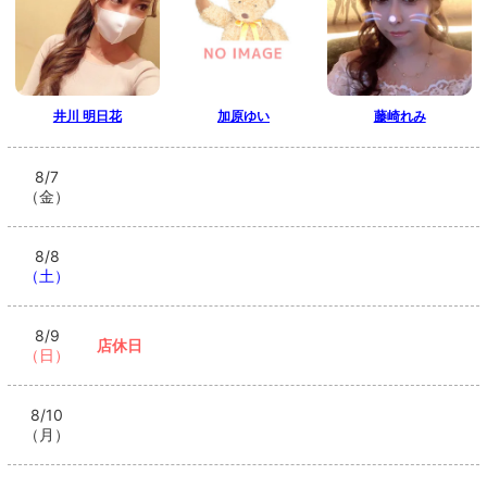
井川 明日花
加原ゆい
藤崎れみ
8/7
（金）
8/8
（土）
8/9
店休日
（日）
8/10
（月）