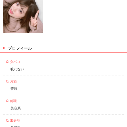
プロフィール
Q. タバコ
吸わない
Q. お酒
普通
Q. 前職
美容系
Q. 出身地