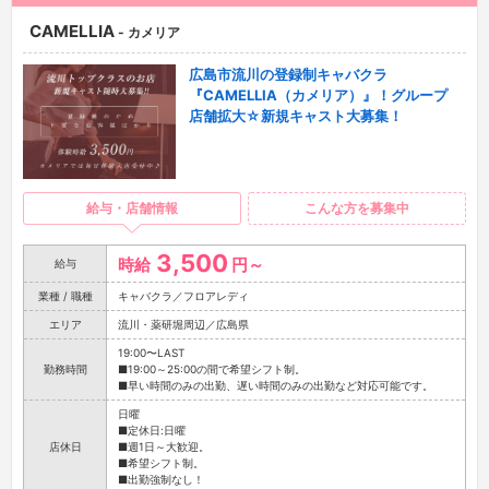
CAMELLIA
- カメリア
広島市流川の登録制キャバクラ
『CAMELLIA（カメリア）』！グループ
店舗拡大☆新規キャスト大募集！
給与・店舗情報
こんな方を募集中
3,500
時給
円～
給与
業種 / 職種
キャバクラ／フロアレディ
エリア
流川・薬研堀周辺／広島県
19:00〜LAST
勤務時間
■19:00～25:00の間で希望シフト制。
■早い時間のみの出勤、遅い時間のみの出勤など対応可能です。
日曜
■定休日:日曜
店休日
■週1日～大歓迎。
■希望シフト制。
■出勤強制なし！