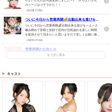
やよいさんのお写真更新しました～(*^^)v やよいさん
のページはコチラから！！
（01/28 17:00）
ついに今日から営業再開🌈出勤出来る喜びを一
人一人噛み締めて皆様と笑顔で店内が活気...
ついに今日から営業再開🌈出勤出来る喜びを一人一人
噛み締めて皆様と笑顔で店内が活気溢れる楽しい時間
を提供させて頂きたいと思いますので宜しくお願い致
します❤️‍🔥我らの父親こと社長の戸田将平の後祝いも受
（03/23 21:04）
付中です🤩#千歳#飲み屋#ガールズバー#ガルバ#キャ
バ嬢#きゃばきゃば#ドレス#スポーツ#すすきの#札幌
営業再開のお知らせ
#苫小牧#恵庭#スターコレクションズ#スタコレ#シャ
もう少し見る
3月8日よりスターコレクション再会となります！ 20:0
ンパン#コカボムタワー#クライナーファイグリング#
0 ラストオーダー21:00 CLOSE ご紹介・ご予約ある方
シャンパンタワー
はDM頂けると有り難いです！ 宜しくお願い致しま
す。
（03/07 14:46）
キャスト
★お写真更新しました★
めいさん、やよいさん、ますみさん、いぶきさんのお
写真更新したさ～(*´ω｀*) めいさんのページはコチラ
から！！ やよいさんのページはコチラから！！ ますみ
さんのページはコチラから！！ いぶきさんのページは
（12/26 14:00）
コチラから！！
>
ホットニュース一覧を見る