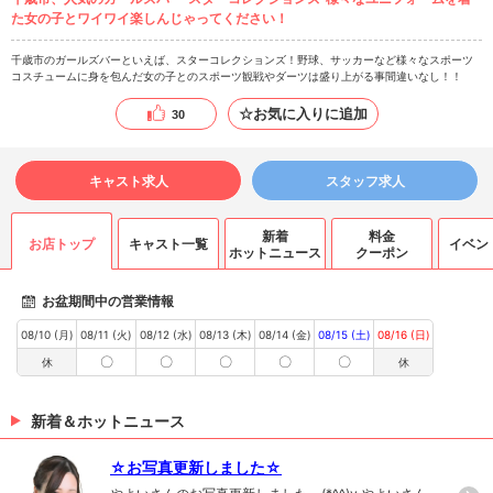
た女の子とワイワイ楽しんじゃってください！
千歳市のガールズバーといえば、スターコレクションズ！野球、サッカーなど様々なスポーツ
コスチュームに身を包んだ女の子とのスポーツ観戦やダーツは盛り上がる事間違いなし！！
☆お気に入りに追加
30
キャスト求人
スタッフ求人
新着
料金
お店トップ
キャスト一覧
イベン
ホットニュース
クーポン
お盆期間中の営業情報
08/10 (月)
08/11 (火)
08/12 (水)
08/13 (木)
08/14 (金)
08/15 (土)
08/16 (日)
〇
〇
〇
〇
〇
休
休
新着＆ホットニュース
☆お写真更新しました☆