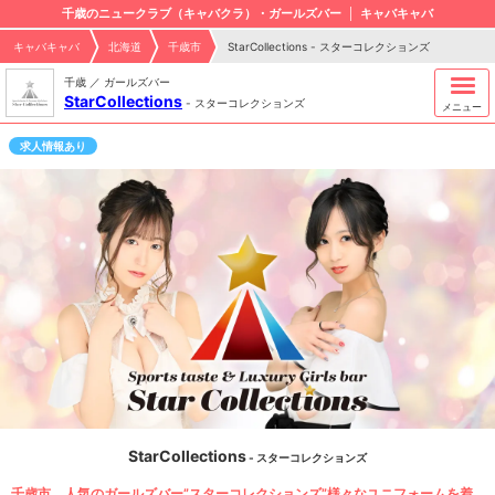
千歳のニュークラブ（キャバクラ）・ガールズバー
キャバキャバ
キャバキャバ
北海道
千歳市
StarCollections - スターコレクションズ
千歳 ／ ガールズバー
StarCollections
-
スターコレクションズ
メニュー
求人情報あり
StarCollections
- スターコレクションズ
千歳市、人気のガールズバー”スターコレクションズ”様々なユニフォームを着