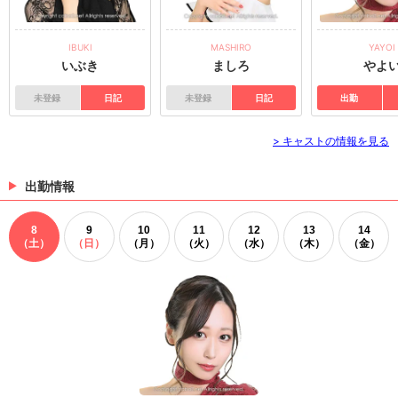
IBUKI
MASHIRO
YAYOI
いぶき
ましろ
やよ
未登録
日記
未登録
日記
出勤
> キャストの情報を見る
出勤情報
8
9
10
11
12
13
14
（土）
（日）
（月）
（火）
（水）
（木）
（金）