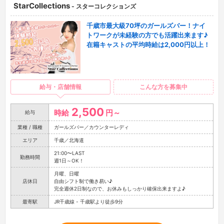
StarCollections
- スターコレクションズ
千歳市最大級70坪のガールズバー！ナイ
トワークが未経験の方でも活躍出来ます♪
在籍キャストの平均時給は2,000円以上！
給与・店舗情報
こんな方を募集中
2,500
時給
円～
給与
業種 / 職種
ガールズバー／カウンターレディ
エリア
千歳／北海道
21:00〜LAST
勤務時間
週1日～OK！
月曜、日曜
店休日
自由シフト制で働き易い♪
完全週休2日制なので、お休みもしっかり確保出来ますよ♪
最寄駅
JR千歳線 - 千歳駅より徒歩9分