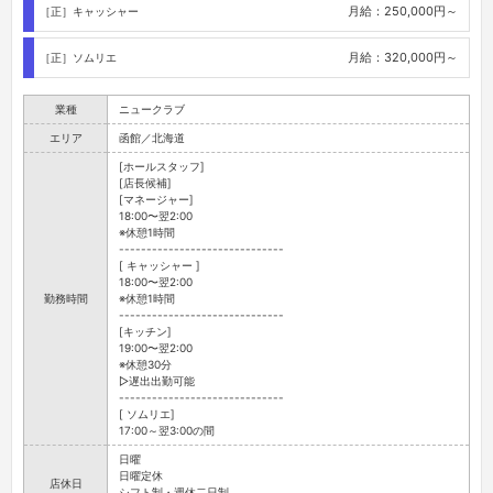
月給：250,000円～
［正］キャッシャー
月給：320,000円～
［正］ソムリエ
業種
ニュークラブ
エリア
函館／北海道
[ホールスタッフ]
[店長候補]
[マネージャー]
18:00〜翌2:00
※休憩1時間
------------------------------
[ キャッシャー ]
18:00〜翌2:00
勤務時間
※休憩1時間
------------------------------
[キッチン]
19:00〜翌2:00
※休憩30分
▷遅出出勤可能
------------------------------
[ ソムリエ]
17:00～翌3:00の間
日曜
日曜定休
店休日
シフト制・週休二日制