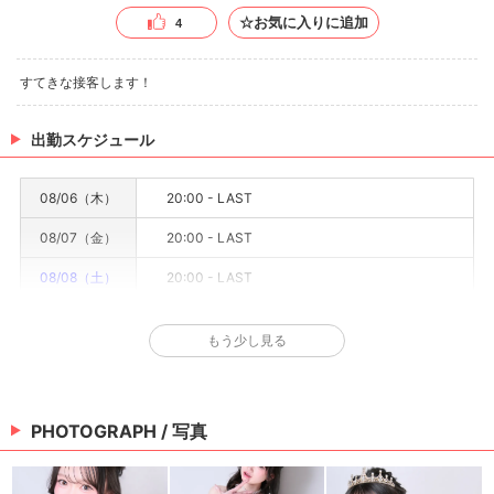
☆お気に入りに追加
4
すてきな接客します！
出勤スケジュール
08/06（木）
20:00 - LAST
08/07（金）
20:00 - LAST
08/08（土）
20:00 - LAST
08/09（日）
休み
もう少し見る
08/10（月）
要確認
08/11（火）
休み
PHOTOGRAPH / 写真
08/12（水）
休み
※情報はあくまで予定でキャストまたは出勤情報は一部です。詳細はお店にお問い合わせく
ださい。