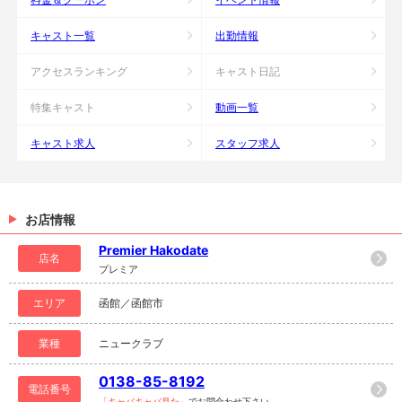
キャスト一覧
出勤情報
アクセスランキング
キャスト日記
特集キャスト
動画一覧
キャスト求人
スタッフ求人
お店情報
Premier Hakodate
店名
プレミア
エリア
函館／函館市
業種
ニュークラブ
0138-85-8192
電話番号
「キャバキャバ見た」
でお問合わせ下さい