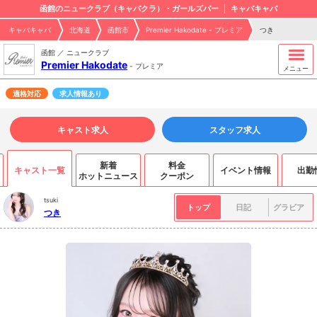
函館のニュークラブ（キャバクラ）・ガールズバー
キャバキャバ
キャバキャバ
北海道
函館市
Premier Hakodate - プレミア
つき
函館 ／ ニュークラブ
Premier Hakodate
-
プレミア
メニュー
適格対応
求人情報あり
キャスト求人
スタッフ求人
新着
料金
キャスト一覧
イベント情報
出勤
ホットニュース
クーポン
tsuki
トップ
日記
グラビア
つき