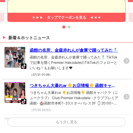
タップで
クーポンを見る
新着＆ホットニュース
函館の名所、金森赤れんが倉庫で踊ってみた🕺
函館の名所、金森赤れんが倉庫で踊ってみた🕺 TikTok
で記事を開くPremier HakodateのTikTokのフォローと
いいね！もお願いします❤
（07/31 01:09）
つきちゃん大暴れw 👇お店情報👇 函館キャバ
クラ（ニュークラブ） Club Premier Hakodat
つきちゃん大暴れw 👇お店情報👇 函館キャバクラ（ニ
e -クラブプレミア函館- 🏰函館市本町1-33ス
ュークラブ） Club Premier Hakodate -クラブプレミア
函館- 🏰函館市本町1-33スターパレス3F ⌚20:00~L
ターパレス3F ⌚20:00~LAST 📞0138-85-8
AST 📞0138-85-8192 TikTokで記事を開くPremier H
192
（07/25 20:52）
akodateのTikTokのフォローといいね！もお願いしま
す❤
対称的な2人です☺ 👇お店情報👇 函館キャバ
もう少し見る
クラ（ニュークラブ） Club Premier Hakodat
対称的な2人です☺ 👇お店情報👇 函館キャバクラ（ニ