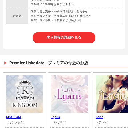
面接時にご希望をお聞かせ下さい。
函館市電２系統 - 中央病院前駅より徒歩2分
最寄駅
函館市電２系統 - 五稜郭公園前駅より徒歩3分
函館市電２系統 - 千代台駅より徒歩5分
求人情報の詳細を見る
Premier Hakodate - プレミアの付近のお店
KINGDOM
Lgaris
LaVie
（キングダム）
（ルガリス）
（ラヴィ）