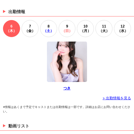
e -クラブプレミア函館- 🏰函館市本町1-33ス
ュークラブ） Club Premier Hakodate -クラブプレミア
函館- 🏰函館市本町1-33スターパレス3F ⌚20:00~L
ターパレス3F ⌚20:00~LAST 📞0138-85-8
AST 📞0138-85-8192 TikTokで記事を開くPremier H
出勤情報
192
（07/23 13:04）
akodateのTikTokのフォローといいね！もお願いしま
す❤
人狼だ～れだ？ 👇お店情報👇 函館キャバクラ
6
7
8
9
10
11
12
（ニュークラブ） Club Premier Hakodate -ク
人狼だ～れだ？ 👇お店情報👇 函館キャバクラ（ニュ
（木）
（金）
（土）
（日）
（月）
（火）
（水）
ラブプレミア函館- 🏰函館市本町1-33スターパ
ークラブ） Club Premier Hakodate -クラブプレミア函
館- 🏰函館市本町1-33スターパレス3F ⌚20:00~LAS
レス3F ⌚20:00~LAST 📞0138-85-8192
T 📞0138-85-8192 TikTokで記事を開くPremier Hako
（07/20 16:30）
dateのTikTokのフォローといいね！もお願いします❤
>
ホットニュース一覧を見る
つき
> 出勤情報を見る
※情報はあくまで予定でキャストまたは出勤情報は一部です。詳細はお店にお問い合わせくださ
い。
動画リスト