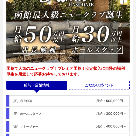
函館で人気のニュークラブ！プレミア函館！安定収入に自慢の福利
厚生を用意して応募お待ちしております。
給与・店舗情報
こだわりポイント
月給：500,000円～
［正］店長候補
月給：300,000円～
［正］ホールスタッフ
月給：400,000円～
［正］マネージャー