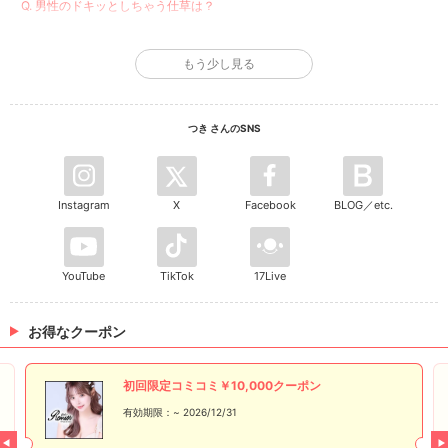
Q. 男性のドキッとしちゃう仕草は？
腕まくり
もう少し見る
Q. 将来の夢は？
お嫁さん💍
つき さんのSNS
Q. 今イチバンほしいモノは？
お洋服👗
Instagram
X
Facebook
BLOG／etc.
YouTube
TikTok
17Live
お得なクーポン
初回限定コミコミ￥10,000クーポン
有効期限：~ 2026/12/31