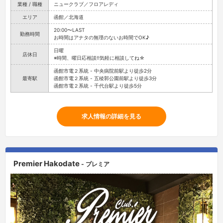
業種 / 職種
ニュークラブ／フロアレディ
エリア
函館／北海道
20:00〜LAST
勤務時間
お時間はアナタの無理のないお時間でOK♪
日曜
店休日
※時間、曜日応相談!!気軽に相談してね☆
函館市電２系統 - 中央病院前駅より徒歩2分
最寄駅
函館市電２系統 - 五稜郭公園前駅より徒歩3分
函館市電２系統 - 千代台駅より徒歩5分
求人情報の詳細を見る
Premier Hakodate
- プレミア