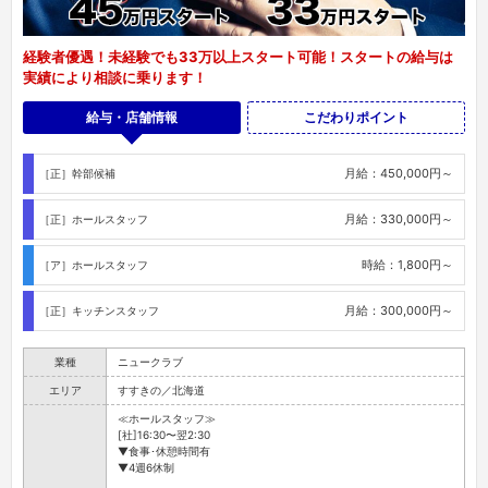
経験者優遇！未経験でも33万以上スタート可能！スタートの給与は
実績により相談に乗ります！
給与・店舗情報
こだわりポイント
月給：450,000円～
［正］幹部候補
月給：330,000円～
［正］ホールスタッフ
時給：1,800円～
［ア］ホールスタッフ
月給：300,000円～
［正］キッチンスタッフ
業種
ニュークラブ
エリア
すすきの／北海道
≪ホールスタッフ≫
[社]16:30〜翌2:30
▼食事･休憩時間有
▼4週6休制