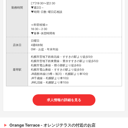
[ア]19:30〜翌2:30
勤務時間
▼週2日～
▼時間･日数･曜日応相談
≪幹部候補≫
16:30～2:30
▼食事･休憩時間有
日曜日
店休日
4週6休制
GW・お盆・年末年始
札幌市営地下鉄南北線 - すすきの駅より徒歩5分
札幌市営地下鉄東豊線 - 豊水すすきの駅より徒歩5分
札幌市電山鼻線 - 狸小路駅より徒歩8分
最寄駅
札幌市電山鼻線 - すすきの駅より徒歩5分
JR函館本線(小樽～旭川) - 札幌駅より車10分
JR千歳線 - 札幌駅より車10分
JR札沼線 - 札幌駅より車10分
求人情報の詳細を見る
Orange Terrace - オレンジテラスの付近のお店