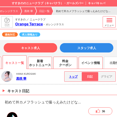
すすきののニュークラブ（キャバクラ）・ガールズバー
キャバキャバ
e - オレンジテラス
黒咲 華
日記一覧
初めて外カメフラッシュで撮っえみたけどな...
すすきの ／ ニュークラブ
Orange Terrace
-
オレンジテラス
メニュー
適格対応
求人情報あり
キャスト求人
スタッフ求人
新着
料金
キャスト一覧
イベント情報
出勤
ホットニュース
クーポン
HANA KUROSAKI
トップ
日記
グラビア
黒咲 華
キャスト日記
初めて外カメフラッシュで撮っえみたけどな...
36