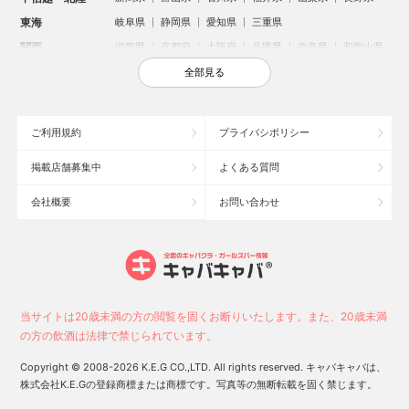
東海
岐阜県
静岡県
愛知県
三重県
関西
滋賀県
京都府
大阪府
兵庫県
奈良県
和歌山県
中国
鳥取県
島根県
岡山県
広島県
山口県
全部見る
四国
徳島県
香川県
愛媛県
高知県
九州・沖縄
福岡県
佐賀県
長崎県
熊本県
大分県
宮崎県
ご利用規約
プライバシポリシー
鹿児島県
沖縄県
掲載店舗募集中
よくある質問
人気のエリアからお店を探す
会社概要
お問い合わせ
新宿のキャバクラ
歌舞伎町のキャバクラ
札幌市のキャバクラ
すすきののキャバクラ
北新地のキャバクラ
池袋のキャバクラ
ミナミのキャバクラ
大宮のキャバクラ
新潟市のキャバクラ
六本木のキャバクラ
高崎市のキャバクラ
池袋駅（西口）のキャバクラ
池袋駅（東口）のキャバクラ
宇都宮市のキャバクラ
当サイトは20歳未満の方の閲覧を固くお断りいたします。また、20歳未満
新潟駅前のキャバクラ
上野のキャバクラ
福岡市のキャバクラ
の方の飲酒は法律で禁じられています。
函館市のキャバクラ
長野市のキャバクラ
中洲のキャバクラ
Copyright © 2008-2026 K.E.G CO.,LTD. All rights reserved. キャバキャバは、
スタッフ
キャスト
株式会社K.E.Gの登録商標または商標です。写真等の無断転載を固く禁じます。
お店に電話する
求人
求人