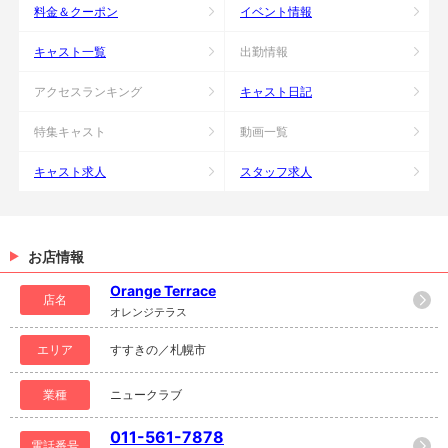
料金＆クーポン
イベント情報
キャスト一覧
出勤情報
アクセスランキング
キャスト日記
特集キャスト
動画一覧
キャスト求人
スタッフ求人
お店情報
Orange Terrace
店名
オレンジテラス
エリア
すすきの／札幌市
業種
ニュークラブ
011-561-7878
電話番号