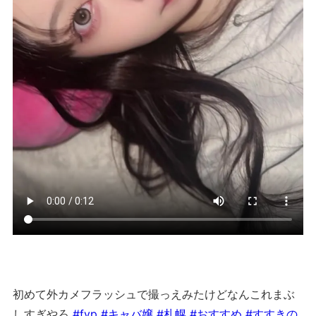
初めて外カメフラッシュで撮っえみたけどなんこれまぶ
しすぎやろ
#fyp
#キャバ嬢
#札幌
#おすすめ
#すすきの