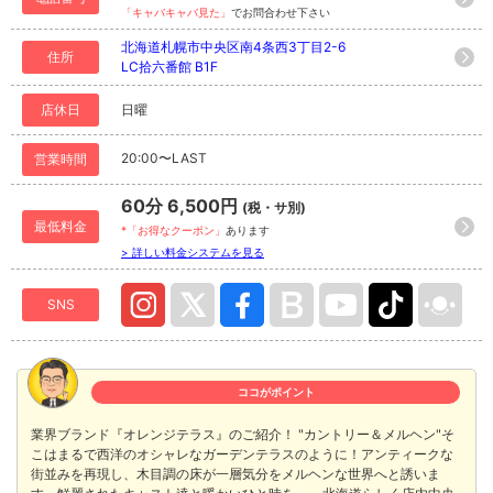
「キャバキャバ見た」
でお問合わせ下さい
北海道札幌市中央区南4条西3丁目2-6
住所
LC拾六番館 B1F
店休日
日曜
20:00〜LAST
営業時間
60分 6,500円
(税・サ別)
最低料金
*「お得なクーポン」
あります
> 詳しい料金システムを見る
SNS
ココがポイント
業界ブランド『オレンジテラス』のご紹介！ "カントリー＆メルヘン"そ
こはまるで西洋のオシャレなガーデンテラスのように！アンティークな
街並みを再現し、木目調の床が一層気分をメルヘンな世界へと誘いま