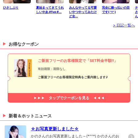
ひさしぶり
夏始まってきてうれ
みんなやってる可愛
完全に酔っ払いの目
チ
しいやあ #fyp #...
いやつやってみたけ
です( ◜▿◝ )
さ
ど全...
ん
> 日記一覧へ
お得なクーポン
ご新規フリーのお客様限定で「SET料金半額!!」
有効期限：期限なし
ご新規フリーのお客様限定特典をご案内致します♪
タップで
クーポンを見る
新着＆ホットニュース
☆お写真更新しました☆
かのさんのお写真更新しました～(*^^*) かのさんのお