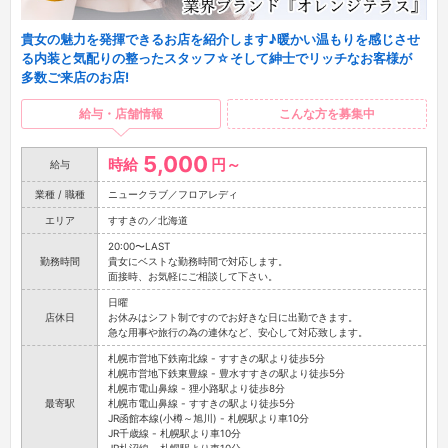
貴女の魅力を発揮できるお店を紹介します♪暖かい温もりを感じさせ
る内装と気配りの整ったスタッフ☆そして紳士でリッチなお客様が
多数ご来店のお店!
給与・店舗情報
こんな方を募集中
5,000
時給
円～
給与
業種 / 職種
ニュークラブ／フロアレディ
エリア
すすきの／北海道
20:00〜LAST
勤務時間
貴女にベストな勤務時間で対応します。
面接時、お気軽にご相談して下さい。
日曜
店休日
お休みはシフト制ですのでお好きな日に出勤できます。
急な用事や旅行の為の連休など、安心して対応致します。
札幌市営地下鉄南北線 - すすきの駅より徒歩5分
札幌市営地下鉄東豊線 - 豊水すすきの駅より徒歩5分
札幌市電山鼻線 - 狸小路駅より徒歩8分
最寄駅
札幌市電山鼻線 - すすきの駅より徒歩5分
JR函館本線(小樽～旭川) - 札幌駅より車10分
JR千歳線 - 札幌駅より車10分
JR札沼線 - 札幌駅より車10分