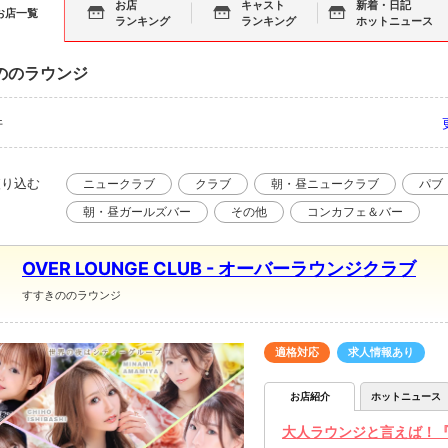
お店
キャスト
新着・日記
お店一覧
ランキング
ランキング
ホットニュース
ののラウンジ
件
絞り込む
ニュークラブ
クラブ
朝・昼ニュークラブ
パブ
朝・昼ガールズバー
その他
コンカフェ＆バー
OVER LOUNGE CLUB - オーバーラウンジクラブ
すすきののラウンジ
適格対応
求人情報あり
お店紹介
ホットニュース
大人ラウンジと言えば！『OV