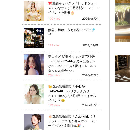
🎀池袋キャバクラ『レッドシュー
ズ』みなサンが8月月間バースデー
イベントを開催🎂
100 view
2026/08/04
熊谷、燃ゆ。うちわ祭り2026🎐
◦°⁺
122 view
2026/08/01
美人すぎる“歌うキャバ嬢”♡中洲
「CLUB ESCAPE」乃南はるサン
がABEMAに出演！夢はドレスレン
タルを九州全体へ
284 view
2026/07/28
👑群馬県高崎市『HALIFA
TAKASAKI （ハリファタカサ
キ）』ゆいさん8月1日ファイナル
イベント😢
112 view
2026/07/28
🎂群馬県高崎市『Club Rilib（リ
リブ）』 にてもかさんのバースデ
ーイベントを開催ꔛ🎉ˎˊ˗