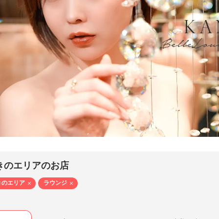
e Lounge Sapporo - ベルラウンジ サッポロ（すすきの ／ ニュークラブ）
かのん- KANON HANASAKI
きのエリアのお店
きのエリア
ラウンジ