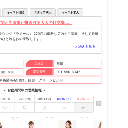
キャスト日記
スタッフ求人
キャスト求人
空間と生演奏が響き渡る大人の社交場…。
ウンジ『ラメール』 220坪の優雅な店内と生演奏、そして厳選
のひと時をお約束致します。
>
続きを見る
T
店休日
日曜
円
電話番号
011-596-6045
(税・サ別)
央区南4条西3丁目 第一グリーンビル 6F
-
お盆期間中の営業情報
-
8/12 (水)
08/13 (木)
08/14 (金)
08/15 (土)
08/16 (日)
〇
〇
〇
〇
休