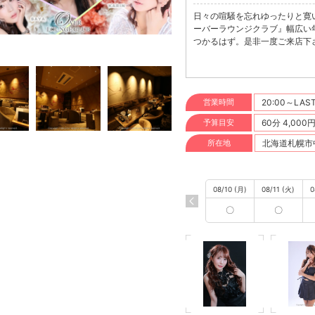
日々の喧騒を忘れゆったりと寛いで頂
ーバーラウンジクラブ』幅広い
つかるはず。是非一度ご来店下
営業時間
20:00～LAS
予算目安
60分 4,000
所在地
北海道札幌市中
08/10 (月)
08/11 (火)
0
〇
〇