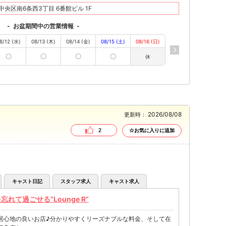
央区南6条西3丁目 6番館ビル 1F
-
お盆期間中の営業情報
-
8/12 (水)
08/13 (木)
08/14 (金)
08/15 (土)
08/16 (日)
〇
〇
〇
〇
休
2026/08/08
更新時：
2
☆お気に入りに追加
キャスト日記
スタッフ求人
キャスト求人
て過ごせる”Lounge R”
居心地の良いお店♪分かりやすくリーズナブルな料金、そして在