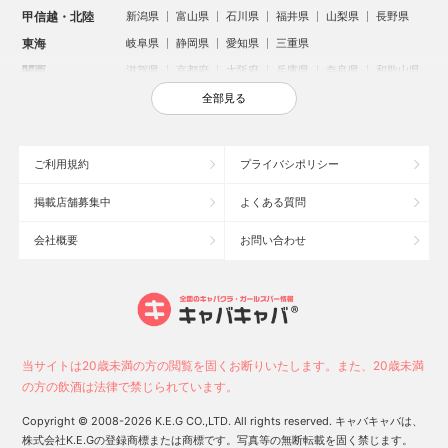
甲信越・北陸
新潟県
富山県
石川県
福井県
山梨県
長野県
東海
岐阜県
静岡県
愛知県
三重県
関西
滋賀県
京都府
大阪府
兵庫県
奈良県
和歌山県
中国
鳥取県
島根県
岡山県
広島県
山口県
全部見る
四国
徳島県
香川県
愛媛県
高知県
九州・沖縄
福岡県
佐賀県
長崎県
熊本県
大分県
宮崎県
ご利用規約
プライバシポリシー
鹿児島県
沖縄県
掲載店舗募集中
よくある質問
人気のエリアからお店を探す
会社概要
お問い合わせ
新宿のキャバクラ
歌舞伎町のキャバクラ
札幌市のキャバクラ
すすきののキャバクラ
北新地のキャバクラ
池袋のキャバクラ
ミナミのキャバクラ
大宮のキャバクラ
新潟市のキャバクラ
六本木のキャバクラ
高崎市のキャバクラ
池袋駅（西口）のキャバクラ
池袋駅（東口）のキャバクラ
宇都宮市のキャバクラ
当サイトは20歳未満の方の閲覧を固くお断りいたします。また、20歳未満
新潟駅前のキャバクラ
上野のキャバクラ
福岡市のキャバクラ
の方の飲酒は法律で禁じられています。
函館市のキャバクラ
長野市のキャバクラ
中洲のキャバクラ
Copyright © 2008-2026 K.E.G CO.,LTD. All rights reserved. キャバキャバは、
スタッフ
キャスト
株式会社K.E.Gの登録商標または商標です。写真等の無断転載を固く禁じます。
お店に電話する