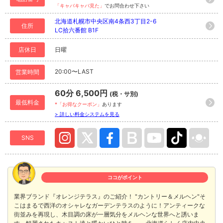
「キャバキャバ見た」
でお問合わせ下さい
北海道札幌市中央区南4条西3丁目2-6
住所
LC拾六番館 B1F
店休日
日曜
20:00〜LAST
営業時間
60分 6,500円
(税・サ別)
最低料金
*「お得なクーポン」
あります
> 詳しい料金システムを見る
SNS
ココがポイント
業界ブランド『オレンジテラス』のご紹介！ "カントリー＆メルヘン"そ
こはまるで西洋のオシャレなガーデンテラスのように！アンティークな
街並みを再現し、木目調の床が一層気分をメルヘンな世界へと誘いま