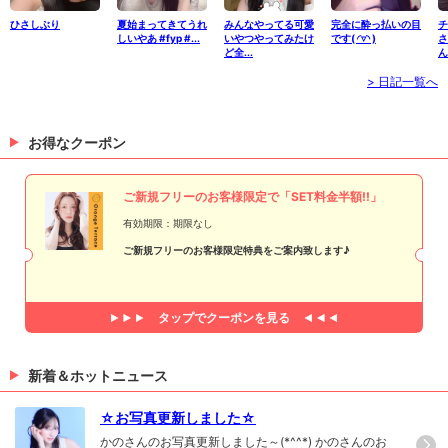
ひさしぶり
夏始まってきてうれ
みんなやってる可愛
完全に酔っ払いの目
チ
しいやあ #fyp #...
いやつやってみたけ
です( ◜▿◝ )
さ
ど全...
ん
> 日記一覧へ
お得なクーポン
ご新規フリーのお客様限定で「SET料金半額!!」
有効期限：期限なし
ご新規フリーのお客様限定特典をご案内致します♪
タップで
クーポンを見る
新着＆ホットニュース
☆お写真更新しました☆
かのさんのお写真更新しました～(*^^*) かのさんのお