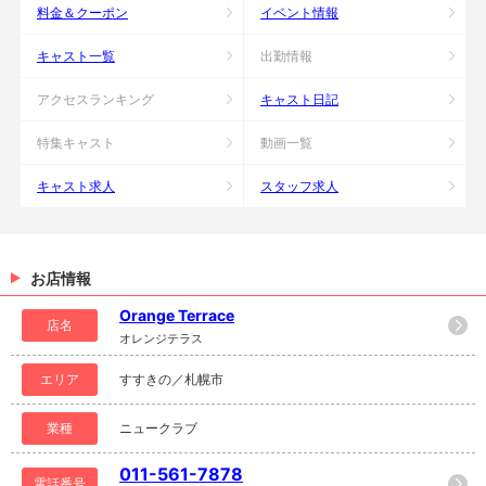
料金＆クーポン
イベント情報
キャスト一覧
出勤情報
アクセスランキング
キャスト日記
特集キャスト
動画一覧
キャスト求人
スタッフ求人
お店情報
Orange Terrace
店名
オレンジテラス
エリア
すすきの／札幌市
業種
ニュークラブ
011-561-7878
電話番号