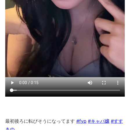
最初後ろに転びそうになってます
#fyp
#キャバ嬢
#すす
きの