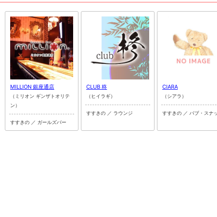
MILLION 銀座通店
CLUB 柊
CIARA
（ミリオン ギンザトオリテ
（ヒイラギ）
（シアラ）
ン）
すすきの ／ ラウンジ
すすきの ／ パブ・スナ
すすきの ／ ガールズバー