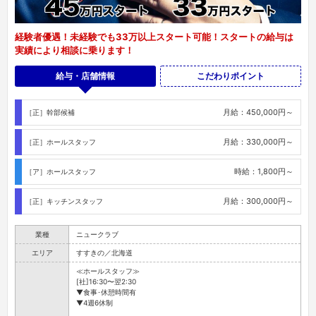
経験者優遇！未経験でも33万以上スタート可能！スタートの給与は
実績により相談に乗ります！
給与・店舗情報
こだわりポイント
月給：450,000円～
［正］幹部候補
月給：330,000円～
［正］ホールスタッフ
時給：1,800円～
［ア］ホールスタッフ
月給：300,000円～
［正］キッチンスタッフ
業種
ニュークラブ
エリア
すすきの／北海道
≪ホールスタッフ≫
[社]16:30〜翌2:30
▼食事･休憩時間有
▼4週6休制