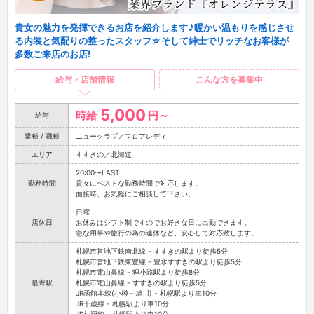
貴女の魅力を発揮できるお店を紹介します♪暖かい温もりを感じさせ
る内装と気配りの整ったスタッフ☆そして紳士でリッチなお客様が
多数ご来店のお店!
給与・店舗情報
こんな方を募集中
5,000
時給
円～
給与
業種 / 職種
ニュークラブ／フロアレディ
エリア
すすきの／北海道
20:00〜LAST
勤務時間
貴女にベストな勤務時間で対応します。
面接時、お気軽にご相談して下さい。
日曜
店休日
お休みはシフト制ですのでお好きな日に出勤できます。
急な用事や旅行の為の連休など、安心して対応致します。
札幌市営地下鉄南北線 - すすきの駅より徒歩5分
札幌市営地下鉄東豊線 - 豊水すすきの駅より徒歩5分
札幌市電山鼻線 - 狸小路駅より徒歩8分
最寄駅
札幌市電山鼻線 - すすきの駅より徒歩5分
JR函館本線(小樽～旭川) - 札幌駅より車10分
JR千歳線 - 札幌駅より車10分
JR札沼線 - 札幌駅より車10分