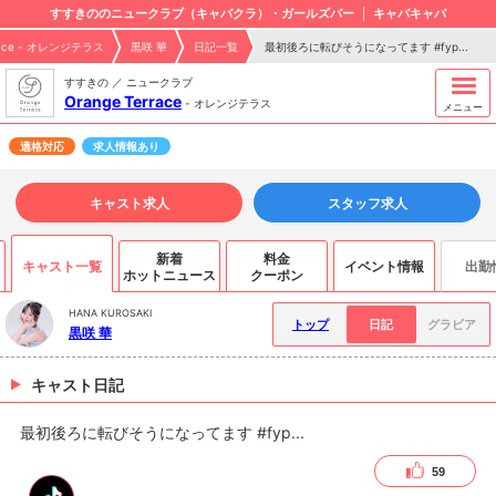
すすきののニュークラブ（キャバクラ）・ガールズバー
キャバキャバ
rrace - オレンジテラス
黒咲 華
日記一覧
最初後ろに転びそうになってます #fyp...
すすきの ／ ニュークラブ
Orange Terrace
-
オレンジテラス
メニュー
適格対応
求人情報あり
キャスト求人
スタッフ求人
新着
料金
キャスト一覧
イベント情報
出勤
ホットニュース
クーポン
HANA KUROSAKI
トップ
日記
グラビア
黒咲 華
キャスト日記
最初後ろに転びそうになってます #fyp...
59