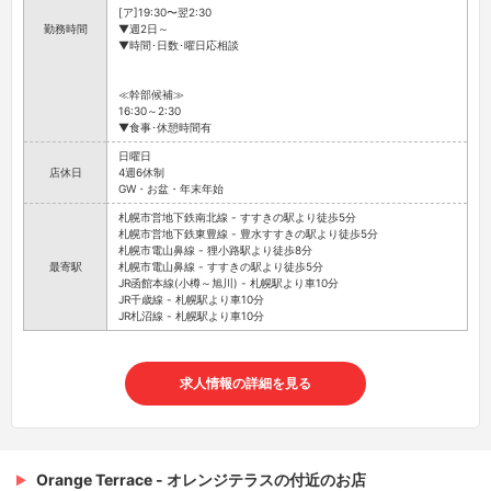
[ア]19:30〜翌2:30
勤務時間
▼週2日～
▼時間･日数･曜日応相談
≪幹部候補≫
16:30～2:30
▼食事･休憩時間有
日曜日
店休日
4週6休制
GW・お盆・年末年始
札幌市営地下鉄南北線 - すすきの駅より徒歩5分
札幌市営地下鉄東豊線 - 豊水すすきの駅より徒歩5分
札幌市電山鼻線 - 狸小路駅より徒歩8分
最寄駅
札幌市電山鼻線 - すすきの駅より徒歩5分
JR函館本線(小樽～旭川) - 札幌駅より車10分
JR千歳線 - 札幌駅より車10分
JR札沼線 - 札幌駅より車10分
求人情報の詳細を見る
Orange Terrace - オレンジテラスの付近のお店