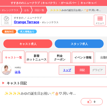
すすきののニュークラブ（キャバクラ）・ガールズバー
キャバキャバ
ce - オレンジテラス
はる
日記一覧
✨✨✨✨みゆの誕生日お祝い🥂🎂♡.同い年...
すすきの ／ ニュークラブ
Orange Terrace
-
オレンジテラス
メニュー
適格対応
求人情報あり
キャスト求人
スタッフ求人
新着
料金
キャスト一覧
イベント情報
出勤
ホットニュース
クーポン
HARU
トップ
日記
グラビア
はる
キャスト日記
✨✨✨✨みゆの誕生日お祝い🥂🎂♡.同い年...
0