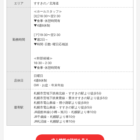
エリア
すすきの／北海道
≪ホールスタッフ≫
[社]16:30〜翌2:30
▼食事･休憩時間有
▼4週6休制
[ア]19:30〜翌2:30
勤務時間
▼週2日～
▼時間･日数･曜日応相談
≪幹部候補≫
16:30～2:30
▼食事･休憩時間有
日曜日
店休日
4週6休制
GW・お盆・年末年始
札幌市営地下鉄南北線 - すすきの駅より徒歩5分
札幌市営地下鉄東豊線 - 豊水すすきの駅より徒歩5分
札幌市電山鼻線 - 狸小路駅より徒歩8分
最寄駅
札幌市電山鼻線 - すすきの駅より徒歩5分
JR函館本線(小樽～旭川) - 札幌駅より車10分
JR千歳線 - 札幌駅より車10分
JR札沼線 - 札幌駅より車10分