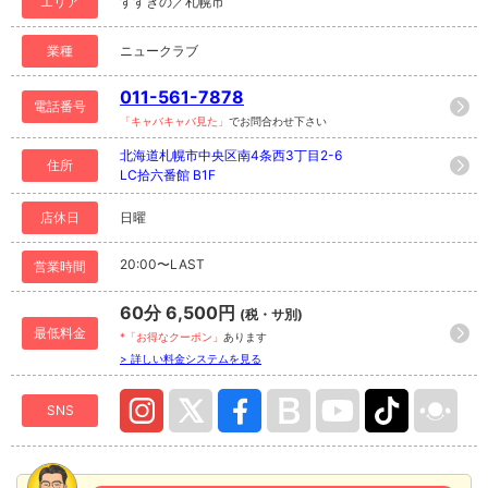
エリア
すすきの／札幌市
業種
ニュークラブ
011-561-7878
電話番号
「キャバキャバ見た」
でお問合わせ下さい
北海道札幌市中央区南4条西3丁目2-6
住所
LC拾六番館 B1F
店休日
日曜
20:00〜LAST
営業時間
60分 6,500円
(税・サ別)
最低料金
*「お得なクーポン」
あります
> 詳しい料金システムを見る
SNS