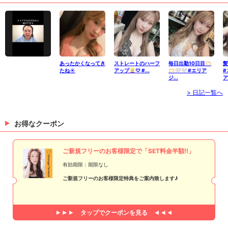
あったかくなってき
ストレートのハーフ
毎日出勤10日目🫶🏻
髪
たね☀️
アップ👱🏻‍♀️♡ #...
🫶🏻🤍🤍 #エリア
#
ジ...
ア
> 日記一覧へ
お得なクーポン
ご新規フリーのお客様限定で「SET料金半額!!」
有効期限：期限なし
ご新規フリーのお客様限定特典をご案内致します♪
タップで
クーポンを見る