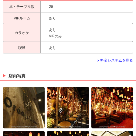
卓・テーブル数
25
VIPルーム
あり
あり
カラオケ
VIPのみ
喫煙
あり
> 料金システムを見る
店内写真