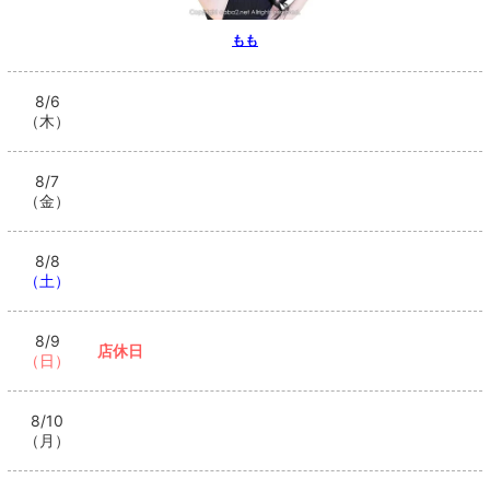
もも
8/6
（木）
8/7
（金）
8/8
（土）
8/9
店休日
（日）
8/10
（月）