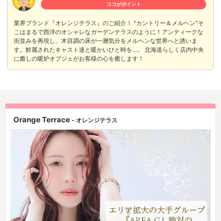
ココがポイント
業界ブランド『オレンジテラス』のご紹介！ "カントリー＆メルヘン"そ
こはまるで西洋のオシャレなガーデンテラスのように！アンティークな
街並みを再現し、木目調の床が一層気分をメルヘンな世界へと誘いま
す。鮮麗されたキャスト達と暖かいひと時を…。 北海道らしく店内中央
に癒しの暖炉オブジェがお客様の心を癒します！
Orange Terrace
- オレンジテラス