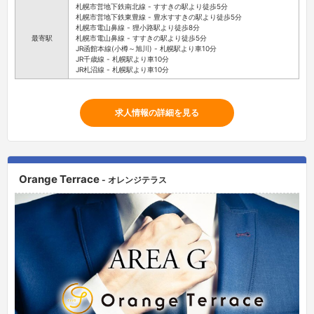
札幌市営地下鉄南北線 - すすきの駅より徒歩5分
札幌市営地下鉄東豊線 - 豊水すすきの駅より徒歩5分
札幌市電山鼻線 - 狸小路駅より徒歩8分
最寄駅
札幌市電山鼻線 - すすきの駅より徒歩5分
JR函館本線(小樽～旭川) - 札幌駅より車10分
JR千歳線 - 札幌駅より車10分
JR札沼線 - 札幌駅より車10分
求人情報の詳細を見る
Orange Terrace
- オレンジテラス