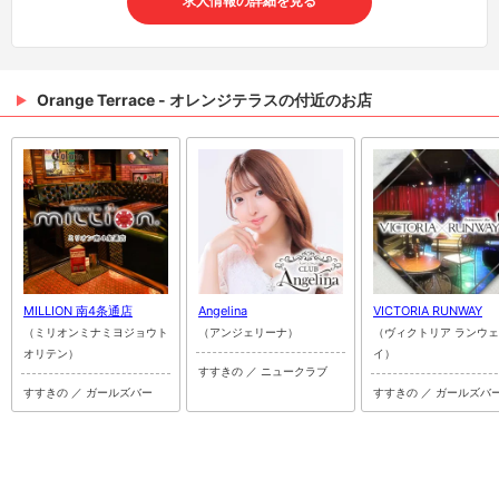
求人情報の詳細を見る
Orange Terrace - オレンジテラスの付近のお店
MILLION 南4条通店
Angelina
VICTORIA RUNWAY
（ミリオンミナミヨジョウト
（アンジェリーナ）
（ヴィクトリア ランウェ
オリテン）
イ）
すすきの ／ ニュークラブ
すすきの ／ ガールズバー
すすきの ／ ガールズバ