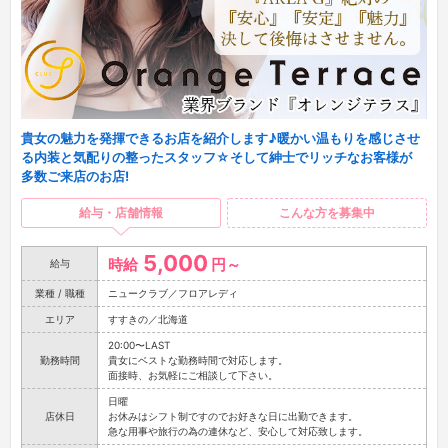
貴女の魅力を発揮できるお店を紹介します♪暖かい温もりを感じさせ
る内装と気配りの整ったスタッフ☆そして紳士でリッチなお客様が
多数ご来店のお店!
給与・店舗情報
こんな方を募集中
5,000
時給
円～
給与
業種 / 職種
ニュークラブ／フロアレディ
エリア
すすきの／北海道
20:00〜LAST
勤務時間
貴女にベストな勤務時間で対応します。
面接時、お気軽にご相談して下さい。
日曜
店休日
お休みはシフト制ですのでお好きな日に出勤できます。
急な用事や旅行の為の連休など、安心して対応致します。