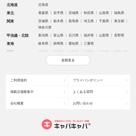
北海道
北海道
東北
青森県
岩手県
宮城県
秋田県
山形県
福島県
関東
茨城県
栃木県
群馬県
埼玉県
千葉県
東京都
神奈川県
甲信越・北陸
新潟県
富山県
石川県
福井県
山梨県
長野県
東海
岐阜県
静岡県
愛知県
三重県
関西
滋賀県
京都府
大阪府
兵庫県
奈良県
和歌山県
中国
鳥取県
島根県
岡山県
広島県
山口県
全部見る
四国
徳島県
香川県
愛媛県
高知県
九州・沖縄
福岡県
佐賀県
長崎県
熊本県
大分県
宮崎県
ご利用規約
プライバシポリシー
鹿児島県
沖縄県
掲載店舗募集中
よくある質問
人気のエリアからお店を探す
会社概要
お問い合わせ
新宿のキャバクラ
歌舞伎町のキャバクラ
北新地のキャバクラ
池袋のキャバクラ
札幌市のキャバクラ
すすきののキャバクラ
ミナミのキャバクラ
大宮のキャバクラ
六本木のキャバクラ
新潟市のキャバクラ
池袋駅（西口）のキャバクラ