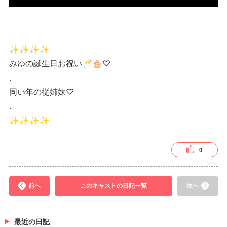
✨✨✨✨
みゆの誕生日お祝い🥂🎂♡
.
同い年の従姉妹♡
.
✨✨✨✨
0
前へ
このキャストの日記一覧
次へ
最近の日記