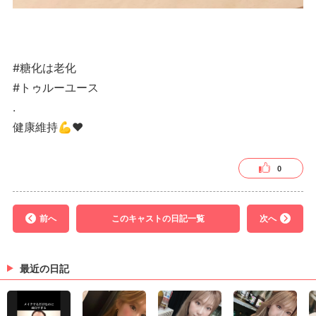
#糖化は老化
#トゥルーユース
.
健康維持💪❤️
0
前へ
このキャストの日記一覧
次へ
最近の日記