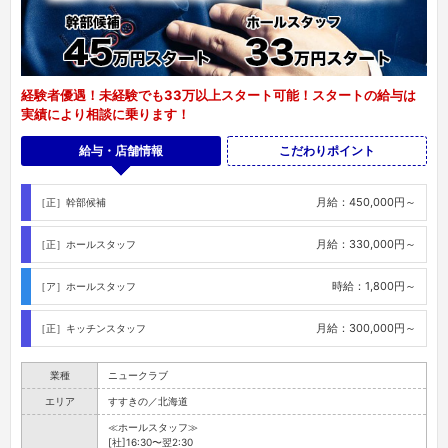
経験者優遇！未経験でも33万以上スタート可能！スタートの給与は
実績により相談に乗ります！
給与・店舗情報
こだわりポイント
月給：450,000円～
［正］幹部候補
月給：330,000円～
［正］ホールスタッフ
時給：1,800円～
［ア］ホールスタッフ
月給：300,000円～
［正］キッチンスタッフ
業種
ニュークラブ
エリア
すすきの／北海道
≪ホールスタッフ≫
[社]16:30〜翌2:30