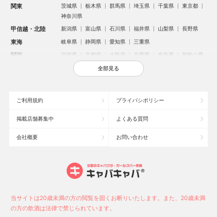
関東
茨城県
栃木県
群馬県
埼玉県
千葉県
東京都
神奈川県
甲信越・北陸
新潟県
富山県
石川県
福井県
山梨県
長野県
東海
岐阜県
静岡県
愛知県
三重県
関西
滋賀県
京都府
大阪府
兵庫県
奈良県
和歌山県
中国
鳥取県
島根県
岡山県
広島県
山口県
全部見る
四国
徳島県
香川県
愛媛県
高知県
九州・沖縄
福岡県
佐賀県
長崎県
熊本県
大分県
宮崎県
ご利用規約
プライバシポリシー
鹿児島県
沖縄県
掲載店舗募集中
よくある質問
人気のエリアからお店を探す
会社概要
お問い合わせ
新宿のキャバクラ
歌舞伎町のキャバクラ
北新地のキャバクラ
札幌市のキャバクラ
すすきののキャバクラ
池袋のキャバクラ
ミナミのキャバクラ
大宮のキャバクラ
新潟市のキャバクラ
池袋駅（西口）のキャバクラ
池袋駅（東口）のキャバクラ
六本木のキャバクラ
福岡市のキャバクラ
高崎市のキャバクラ
当サイトは20歳未満の方の閲覧を固くお断りいたします。また、20歳未満
中洲のキャバクラ
宇都宮市のキャバクラ
函館市のキャバクラ
の方の飲酒は法律で禁じられています。
上野のキャバクラ
新潟駅前のキャバクラ
熊谷市のキャバクラ