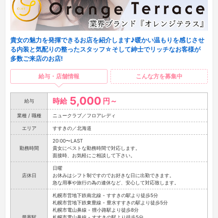
貴女の魅力を発揮できるお店を紹介します♪暖かい温もりを感じさせ
る内装と気配りの整ったスタッフ☆そして紳士でリッチなお客様が
多数ご来店のお店!
給与・店舗情報
こんな方を募集中
5,000
時給
円～
給与
業種 / 職種
ニュークラブ／フロアレディ
エリア
すすきの／北海道
20:00〜LAST
勤務時間
貴女にベストな勤務時間で対応します。
面接時、お気軽にご相談して下さい。
日曜
店休日
お休みはシフト制ですのでお好きな日に出勤できます。
急な用事や旅行の為の連休など、安心して対応致します。
札幌市営地下鉄南北線 - すすきの駅より徒歩5分
札幌市営地下鉄東豊線 - 豊水すすきの駅より徒歩5分
札幌市電山鼻線 - 狸小路駅より徒歩8分
最寄駅
札幌市電山鼻線 - すすきの駅より徒歩5分