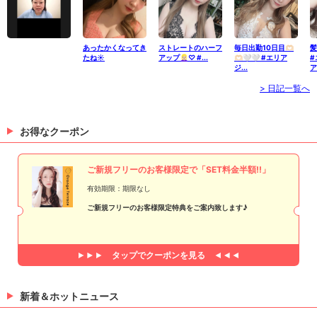
あったかくなってき
ストレートのハーフ
毎日出勤10日目🫶🏻
髪
たね☀️
アップ👱🏻‍♀️♡ #...
🫶🏻🤍🤍 #エリア
#
ジ...
ア
> 日記一覧へ
お得なクーポン
ご新規フリーのお客様限定で「SET料金半額!!」
有効期限：期限なし
ご新規フリーのお客様限定特典をご案内致します♪
タップで
クーポンを見る
新着＆ホットニュース