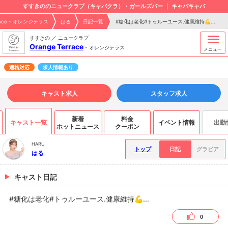
すすきののニュークラブ（キャバクラ）・ガールズバー
キャバキャバ
rrace - オレンジテラス
はる
日記一覧
#糖化は老化#トゥルーユース.健康維持💪...
すすきの ／ ニュークラブ
Orange Terrace
-
オレンジテラス
メニュー
適格対応
求人情報あり
キャスト求人
スタッフ求人
新着
料金
キャスト一覧
イベント情報
出勤
ホットニュース
クーポン
HARU
トップ
日記
グラビア
はる
キャスト日記
#糖化は老化#トゥルーユース.健康維持💪...
0