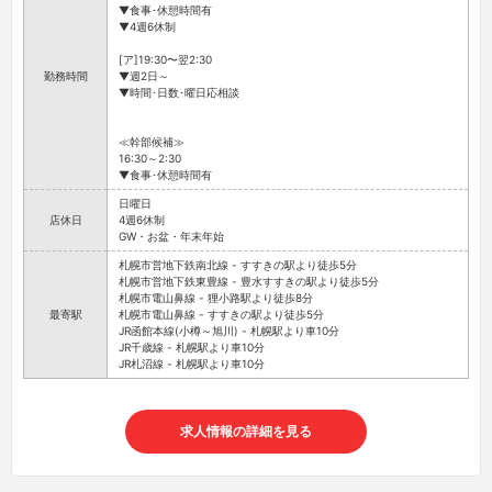
▼食事･休憩時間有
▼4週6休制
[ア]19:30〜翌2:30
勤務時間
▼週2日～
▼時間･日数･曜日応相談
≪幹部候補≫
16:30～2:30
▼食事･休憩時間有
日曜日
店休日
4週6休制
GW・お盆・年末年始
札幌市営地下鉄南北線 - すすきの駅より徒歩5分
札幌市営地下鉄東豊線 - 豊水すすきの駅より徒歩5分
札幌市電山鼻線 - 狸小路駅より徒歩8分
最寄駅
札幌市電山鼻線 - すすきの駅より徒歩5分
JR函館本線(小樽～旭川) - 札幌駅より車10分
JR千歳線 - 札幌駅より車10分
JR札沼線 - 札幌駅より車10分
求人情報の詳細を見る