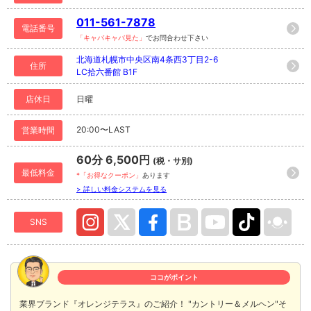
011-561-7878
電話番号
「キャバキャバ見た」
でお問合わせ下さい
北海道札幌市中央区南4条西3丁目2-6
住所
LC拾六番館 B1F
店休日
日曜
20:00〜LAST
営業時間
60分 6,500円
(税・サ別)
最低料金
*「お得なクーポン」
あります
> 詳しい料金システムを見る
SNS
ココがポイント
業界ブランド『オレンジテラス』のご紹介！ "カントリー＆メルヘン"そ