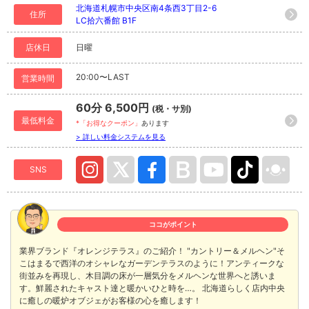
北海道札幌市中央区南4条西3丁目2-6
住所
LC拾六番館 B1F
店休日
日曜
20:00〜LAST
営業時間
60分 6,500円
(税・サ別)
最低料金
*「お得なクーポン」
あります
> 詳しい料金システムを見る
SNS
ココがポイント
業界ブランド『オレンジテラス』のご紹介！ "カントリー＆メルヘン"そ
こはまるで西洋のオシャレなガーデンテラスのように！アンティークな
街並みを再現し、木目調の床が一層気分をメルヘンな世界へと誘いま
す。鮮麗されたキャスト達と暖かいひと時を…。 北海道らしく店内中央
に癒しの暖炉オブジェがお客様の心を癒します！