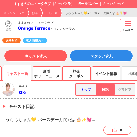
すすきののニュークラブ（キャバクラ）・ガールズバー
キャバキャバ
ace - オレンジテラス
はる
日記一覧
うららちゃん💛.バースデー月間だよ🎂✨💓...
すすきの ／ ニュークラブ
Orange Terrace
-
オレンジテラス
メニュー
適格対応
求人情報あり
キャスト求人
スタッフ求人
新着
料金
キャスト一覧
イベント情報
出勤
ホットニュース
クーポン
HARU
トップ
日記
グラビア
はる
キャスト日記
うららちゃん💛.バースデー月間だよ🎂✨💓...
0