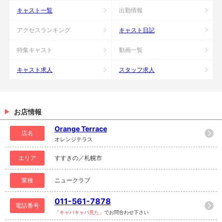
キャスト一覧
出勤情報
アクセスランキング
キャスト日記
特集キャスト
動画一覧
キャスト求人
スタッフ求人
お店情報
Orange Terrace
店名
オレンジテラス
エリア
すすきの／札幌市
業種
ニュークラブ
011-561-7878
電話番号
「キャバキャバ見た」
でお問合わせ下さい