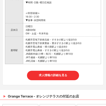
▼時間･日数･曜日応相談
≪幹部候補≫
16:30～2:30
▼食事･休憩時間有
日曜日
店休日
4週6休制
GW・お盆・年末年始
札幌市営地下鉄南北線 - すすきの駅より徒歩5分
札幌市営地下鉄東豊線 - 豊水すすきの駅より徒歩5分
札幌市電山鼻線 - 狸小路駅より徒歩8分
最寄駅
札幌市電山鼻線 - すすきの駅より徒歩5分
JR函館本線(小樽～旭川) - 札幌駅より車10分
JR千歳線 - 札幌駅より車10分
JR札沼線 - 札幌駅より車10分
求人情報の詳細を見る
Orange Terrace - オレンジテラスの付近のお店