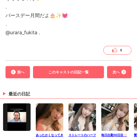
.
バースデー月間だよ🎂✨💓
.
@urara_fukita .
0
前へ
このキャストの日記一覧
次へ
最近の日記
あったかくなってき
ストレートのハーフ
毎日出勤10日目🫶🏻
髪