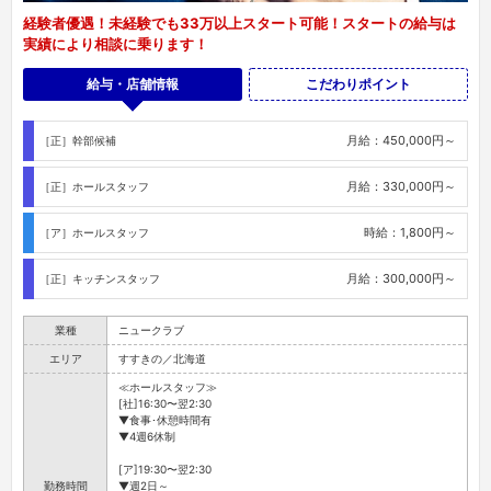
経験者優遇！未経験でも33万以上スタート可能！スタートの給与は
実績により相談に乗ります！
給与・店舗情報
こだわりポイント
月給：450,000円～
［正］幹部候補
月給：330,000円～
［正］ホールスタッフ
時給：1,800円～
［ア］ホールスタッフ
月給：300,000円～
［正］キッチンスタッフ
業種
ニュークラブ
エリア
すすきの／北海道
≪ホールスタッフ≫
[社]16:30〜翌2:30
▼食事･休憩時間有
▼4週6休制
[ア]19:30〜翌2:30
勤務時間
▼週2日～