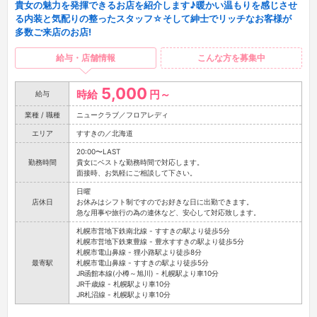
貴女の魅力を発揮できるお店を紹介します♪暖かい温もりを感じさせ
る内装と気配りの整ったスタッフ☆そして紳士でリッチなお客様が
多数ご来店のお店!
給与・店舗情報
こんな方を募集中
5,000
時給
円～
給与
業種 / 職種
ニュークラブ／フロアレディ
エリア
すすきの／北海道
20:00〜LAST
勤務時間
貴女にベストな勤務時間で対応します。
面接時、お気軽にご相談して下さい。
日曜
店休日
お休みはシフト制ですのでお好きな日に出勤できます。
急な用事や旅行の為の連休など、安心して対応致します。
札幌市営地下鉄南北線 - すすきの駅より徒歩5分
札幌市営地下鉄東豊線 - 豊水すすきの駅より徒歩5分
札幌市電山鼻線 - 狸小路駅より徒歩8分
最寄駅
札幌市電山鼻線 - すすきの駅より徒歩5分
JR函館本線(小樽～旭川) - 札幌駅より車10分
JR千歳線 - 札幌駅より車10分
JR札沼線 - 札幌駅より車10分