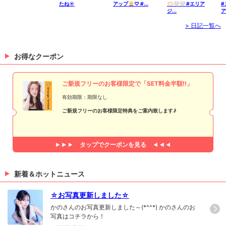
たね☀️
アップ👱🏻‍♀️♡ #...
🫶🏻🤍🤍 #エリア
#
ジ...
ア
> 日記一覧へ
お得なクーポン
ご新規フリーのお客様限定で「SET料金半額!!」
有効期限：期限なし
ご新規フリーのお客様限定特典をご案内致します♪
タップで
クーポンを見る
新着＆ホットニュース
☆お写真更新しました☆
かのさんのお写真更新しました～(*^^*) かのさんのお
写真はコチラから！