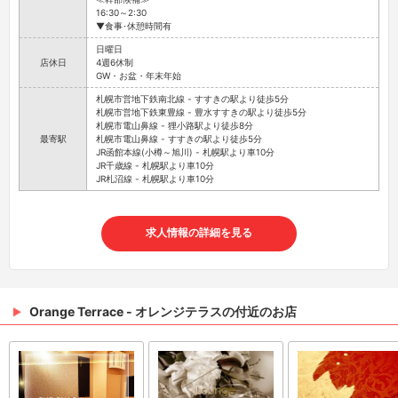
16:30～2:30
▼食事･休憩時間有
日曜日
店休日
4週6休制
GW・お盆・年末年始
札幌市営地下鉄南北線 - すすきの駅より徒歩5分
札幌市営地下鉄東豊線 - 豊水すすきの駅より徒歩5分
札幌市電山鼻線 - 狸小路駅より徒歩8分
最寄駅
札幌市電山鼻線 - すすきの駅より徒歩5分
JR函館本線(小樽～旭川) - 札幌駅より車10分
JR千歳線 - 札幌駅より車10分
JR札沼線 - 札幌駅より車10分
求人情報の詳細を見る
Orange Terrace - オレンジテラスの付近のお店