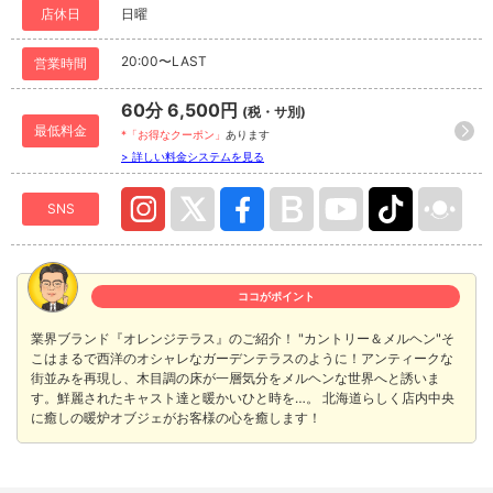
店休日
日曜
20:00〜LAST
営業時間
60分 6,500円
(税・サ別)
最低料金
*「お得なクーポン」
あります
> 詳しい料金システムを見る
SNS
ココがポイント
業界ブランド『オレンジテラス』のご紹介！ "カントリー＆メルヘン"そ
こはまるで西洋のオシャレなガーデンテラスのように！アンティークな
街並みを再現し、木目調の床が一層気分をメルヘンな世界へと誘いま
す。鮮麗されたキャスト達と暖かいひと時を…。 北海道らしく店内中央
に癒しの暖炉オブジェがお客様の心を癒します！