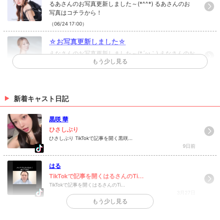
るあさんのお写真更新しました～(*^^*) るあさんのお
写真はコチラから！
（06/24 17:00）
☆お写真更新しました☆
えなさんのお写真更新しました～(*´ω｀) えなさんのお
もう少し見る
写真はコチラから！
（06/19 17:00）
☆お写真更新しました☆
新着キャスト日記
まひろさんのお写真更新しました(*´ω｀) まひろさんの
お写真はコチラから！
黒咲 華
（06/10 17:00）
ひさしぶり
ひさしぶり TikTokで記事を開く黒咲...
>
ホットニュース一覧を見る
9日前
はる
TikTokで記事を開くはるさんのTi...
TikTokで記事を開くはるさんのTi...
3月27日
もう少し見る
>
日記一覧を見る