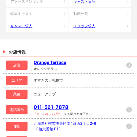
アクセスランキング
キャスト日記
特集キャスト
動画一覧
キャスト求人
スタッフ求人
お店情報
Orange Terrace
店名
オレンジテラス
エリア
すすきの／札幌市
業種
ニュークラブ
011-561-7878
電話番号
「キャバキャバ見た」
でお問合わせ下さい
北海道札幌市中央区南4条西3丁目2-6
住所
LC拾六番館 B1F