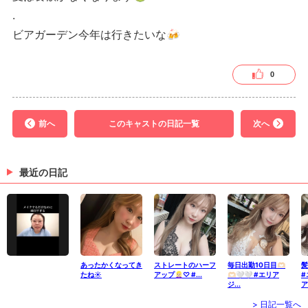
.
ビアガーデン今年は行きたいな🍻
0
前へ
このキャストの日記一覧
次へ
最近の日記
あったかくなってき
ストレートのハーフ
毎日出勤10日目🫶🏻
髪
たね☀️
アップ👱🏻‍♀️♡ #...
🫶🏻🤍🤍 #エリア
#
ジ...
ア
> 日記一覧へ