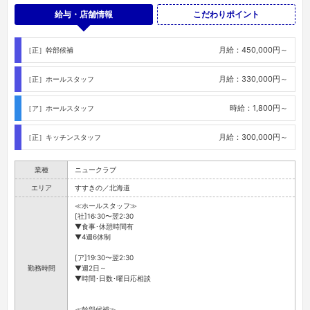
給与・店舗情報
こだわりポイント
月給：450,000円～
［正］幹部候補
月給：330,000円～
［正］ホールスタッフ
時給：1,800円～
［ア］ホールスタッフ
月給：300,000円～
［正］キッチンスタッフ
業種
ニュークラブ
エリア
すすきの／北海道
≪ホールスタッフ≫
[社]16:30〜翌2:30
▼食事･休憩時間有
▼4週6休制
[ア]19:30〜翌2:30
勤務時間
▼週2日～
▼時間･日数･曜日応相談
≪幹部候補≫