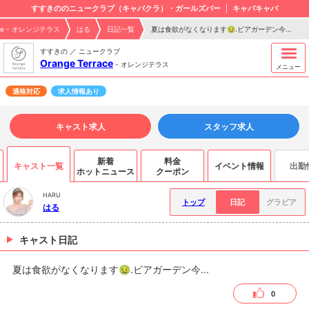
すすきののニュークラブ（キャバクラ）・ガールズバー
キャバキャバ
race - オレンジテラス
はる
日記一覧
夏は食欲がなくなります🤢.ビアガーデン今...
すすきの ／ ニュークラブ
Orange Terrace
-
オレンジテラス
メニュー
適格対応
求人情報あり
キャスト求人
スタッフ求人
新着
料金
キャスト一覧
イベント情報
出勤
ホットニュース
クーポン
HARU
トップ
日記
グラビア
はる
キャスト日記
夏は食欲がなくなります🤢.ビアガーデン今...
0