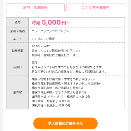
給与・店舗情報
こんな方を募集中
5,000
時給
円～
給与
業種 / 職種
ニュークラブ／フロアレディ
エリア
すすきの／北海道
20:00〜LAST
勤務時間
貴女にベストな勤務時間で対応します。
面接時、お気軽にご相談して下さい。
日曜
店休日
お休みはシフト制ですのでお好きな日に出勤できます。
急な用事や旅行の為の連休など、安心して対応致します。
札幌市営地下鉄南北線 - すすきの駅より徒歩5分
札幌市営地下鉄東豊線 - 豊水すすきの駅より徒歩5分
札幌市電山鼻線 - 狸小路駅より徒歩8分
最寄駅
札幌市電山鼻線 - すすきの駅より徒歩5分
JR函館本線(小樽～旭川) - 札幌駅より車10分
JR千歳線 - 札幌駅より車10分
JR札沼線 - 札幌駅より車10分
求人情報の詳細を見る