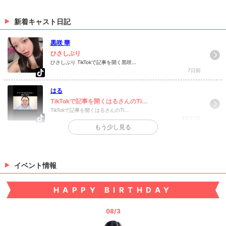
☆お写真更新しました☆
新着キャスト日記
まひろさんのお写真更新しました(*´ω｀) まひろさんの
お写真はコチラから！
黒咲 華
（06/10 17:00）
ひさしぶり
ひさしぶり TikTokで記事を開く黒咲...
>
ホットニュース一覧を見る
7日前
はる
TikTokで記事を開くはるさんのTi...
TikTokで記事を開くはるさんのTi...
3月27日
もう少し見る
>
日記一覧を見る
イベント情報
HAPPY BIRTHDAY
08/3