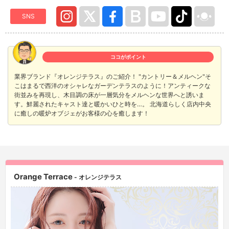
SNS
ココがポイント
業界ブランド『オレンジテラス』のご紹介！ "カントリー＆メルヘン"そ
こはまるで西洋のオシャレなガーデンテラスのように！アンティークな
街並みを再現し、木目調の床が一層気分をメルヘンな世界へと誘いま
す。鮮麗されたキャスト達と暖かいひと時を…。 北海道らしく店内中央
に癒しの暖炉オブジェがお客様の心を癒します！
Orange Terrace
- オレンジテラス