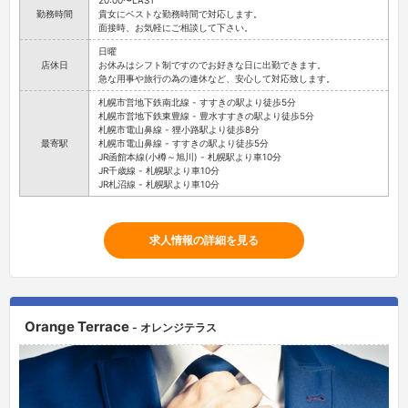
20:00〜LAST
勤務時間
貴女にベストな勤務時間で対応します。
面接時、お気軽にご相談して下さい。
日曜
店休日
お休みはシフト制ですのでお好きな日に出勤できます。
急な用事や旅行の為の連休など、安心して対応致します。
札幌市営地下鉄南北線 - すすきの駅より徒歩5分
札幌市営地下鉄東豊線 - 豊水すすきの駅より徒歩5分
札幌市電山鼻線 - 狸小路駅より徒歩8分
最寄駅
札幌市電山鼻線 - すすきの駅より徒歩5分
JR函館本線(小樽～旭川) - 札幌駅より車10分
JR千歳線 - 札幌駅より車10分
JR札沼線 - 札幌駅より車10分
求人情報の詳細を見る
Orange Terrace
- オレンジテラス