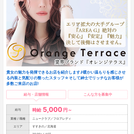
貴女の魅力を発揮できるお店を紹介します♪暖かい温もりを感じさせ
る内装と気配りの整ったスタッフ☆そして紳士でリッチなお客様が
多数ご来店のお店!
給与・店舗情報
こんな方を募集中
5,000
時給
円～
給与
業種 / 職種
ニュークラブ／フロアレディ
エリア
すすきの／北海道