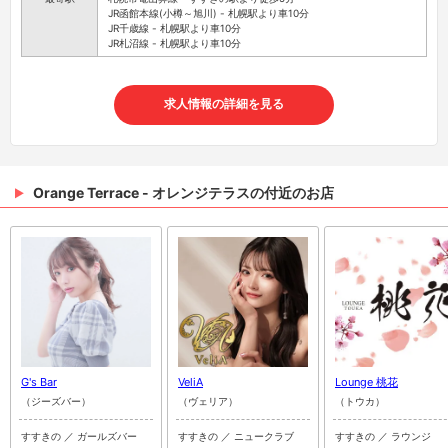
JR函館本線(小樽～旭川) - 札幌駅より車10分
JR千歳線 - 札幌駅より車10分
JR札沼線 - 札幌駅より車10分
求人情報の詳細を見る
Orange Terrace - オレンジテラスの付近のお店
G's Bar
VeliA
Lounge 桃花
（ジーズバー）
（ヴェリア）
（トウカ）
すすきの ／ ガールズバー
すすきの ／ ニュークラブ
すすきの ／ ラウンジ