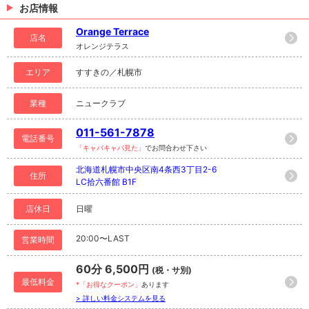
お店情報
Orange Terrace
店名
オレンジテラス
エリア
すすきの／札幌市
業種
ニュークラブ
011-561-7878
電話番号
「キャバキャバ見た」
でお問合わせ下さい
北海道札幌市中央区南4条西3丁目2-6
住所
LC拾六番館 B1F
店休日
日曜
20:00〜LAST
営業時間
60分 6,500円
(税・サ別)
最低料金
*「お得なクーポン」
あります
> 詳しい料金システムを見る