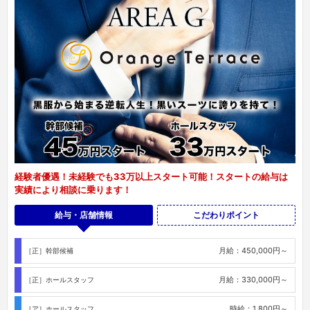
経験者優遇！未経験でも33万以上スタート可能！スタートの給与は
実績により相談に乗ります！
給与・店舗情報
こだわりポイント
月給：450,000円～
［正］幹部候補
月給：330,000円～
［正］ホールスタッフ
時給：1,800円～
［ア］ホールスタッフ