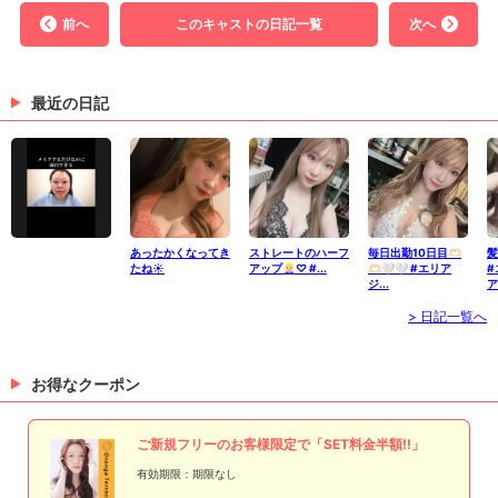
前へ
このキャストの日記一覧
次へ
最近の日記
あったかくなってき
ストレートのハーフ
毎日出勤10日目🫶🏻
髪
たね☀️
アップ👱🏻‍♀️♡ #...
🫶🏻🤍🤍 #エリア
#
ジ...
ア
> 日記一覧へ
お得なクーポン
ご新規フリーのお客様限定で「SET料金半額!!」
有効期限：期限なし