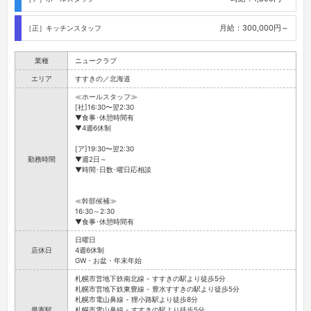
月給：300,000円～
［正］キッチンスタッフ
業種
ニュークラブ
エリア
すすきの／北海道
≪ホールスタッフ≫
[社]16:30〜翌2:30
▼食事･休憩時間有
▼4週6休制
[ア]19:30〜翌2:30
勤務時間
▼週2日～
▼時間･日数･曜日応相談
≪幹部候補≫
16:30～2:30
▼食事･休憩時間有
日曜日
店休日
4週6休制
GW・お盆・年末年始
札幌市営地下鉄南北線 - すすきの駅より徒歩5分
札幌市営地下鉄東豊線 - 豊水すすきの駅より徒歩5分
札幌市電山鼻線 - 狸小路駅より徒歩8分
最寄駅
札幌市電山鼻線 - すすきの駅より徒歩5分