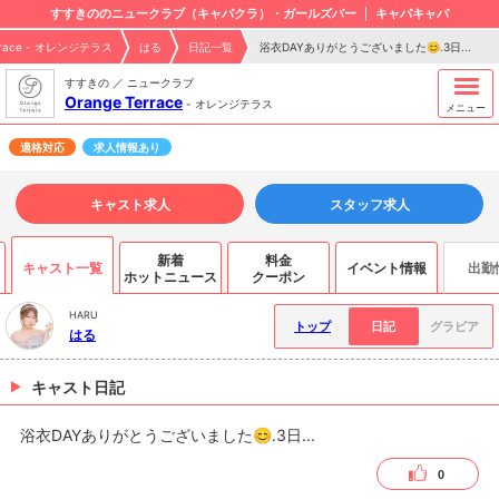
すすきののニュークラブ（キャバクラ）・ガールズバー
キャバキャバ
errace - オレンジテラス
はる
日記一覧
浴衣DAYありがとうございました😊.3日...
すすきの ／ ニュークラブ
Orange Terrace
-
オレンジテラス
メニュー
適格対応
求人情報あり
キャスト求人
スタッフ求人
新着
料金
キャスト一覧
イベント情報
出勤
ホットニュース
クーポン
HARU
トップ
日記
グラビア
はる
キャスト日記
浴衣DAYありがとうございました😊.3日...
0