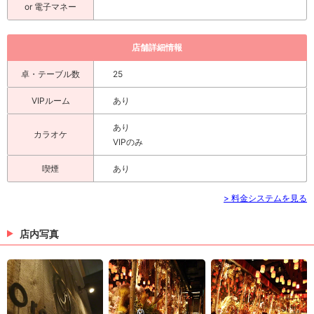
or 電子マネー
店舗詳細情報
卓・テーブル数
25
VIPルーム
あり
あり
カラオケ
VIPのみ
喫煙
あり
> 料金システムを見る
店内写真