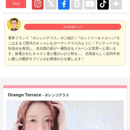
SNS
ココがポイント
業界ブランド『オレンジテラス』のご紹介！ "カントリー＆メルヘン"そ
こはまるで西洋のオシャレなガーデンテラスのように！アンティークな
街並みを再現し、木目調の床が一層気分をメルヘンな世界へと誘いま
す。鮮麗されたキャスト達と暖かいひと時を…。 北海道らしく店内中央
に癒しの暖炉オブジェがお客様の心を癒します！
Orange Terrace
- オレンジテラス