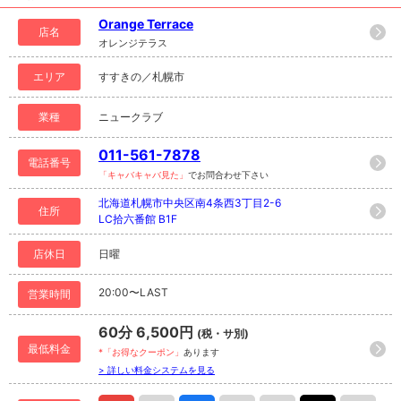
Orange Terrace
店名
オレンジテラス
エリア
すすきの／札幌市
業種
ニュークラブ
011-561-7878
電話番号
「キャバキャバ見た」
でお問合わせ下さい
北海道札幌市中央区南4条西3丁目2-6
住所
LC拾六番館 B1F
店休日
日曜
20:00〜LAST
営業時間
60分 6,500円
(税・サ別)
最低料金
*「お得なクーポン」
あります
> 詳しい料金システムを見る