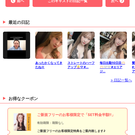
前へ
このキャストの日記一覧
次へ
最近の日記
あったかくなってき
ストレートのハーフ
毎日出勤10日目🫶🏻
髪
たね☀️
アップ👱🏻‍♀️♡ #...
🫶🏻🤍🤍 #エリア
#
ジ...
ア
> 日記一覧へ
お得なクーポン
ご新規フリーのお客様限定で「SET料金半額!!」
有効期限：期限なし
ご新規フリーのお客様限定特典をご案内致します♪