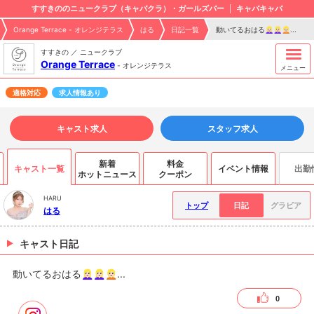
すすきののニュークラブ（キャバクラ）・ガールズバー
キャバキャバ
Orange Terrace - オレンジテラス
はる
日記一覧
動いてるおはる👱🏻‍♀️👱🏻‍♀️👱🏻‍...
すすきの ／ ニュークラブ
Orange Terrace
-
オレンジテラス
メニュー
適格対応
求人情報あり
キャスト求人
スタッフ求人
新着
料金
キャスト一覧
イベント情報
出勤
ホットニュース
クーポン
HARU
トップ
日記
グラビア
はる
キャスト日記
動いてるおはる👱🏻‍♀️👱🏻‍♀️👱🏻‍...
0