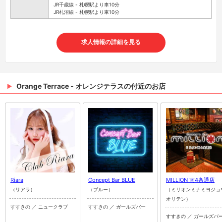
JR千歳線 - 札幌駅より車10分
JR札沼線 - 札幌駅より車10分
求人情報の詳細を見る
Orange Terrace - オレンジテラスの付近のお店
Riara
Concept Bar BLUE
MILLION 南4条通店
（リアラ）
（ブルー）
（ミリオンミナミヨジョ
オリテン）
すすきの ／ ニュークラブ
すすきの ／ ガールズバー
すすきの ／ ガールズバ