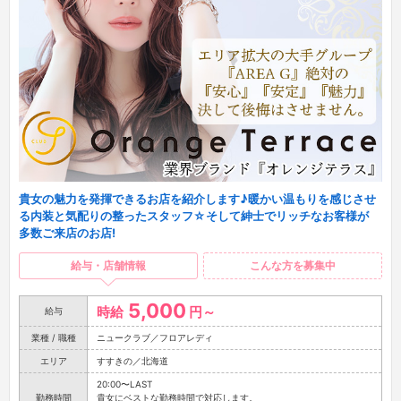
貴女の魅力を発揮できるお店を紹介します♪暖かい温もりを感じさせ
る内装と気配りの整ったスタッフ☆そして紳士でリッチなお客様が
多数ご来店のお店!
給与・店舗情報
こんな方を募集中
5,000
時給
円～
給与
業種 / 職種
ニュークラブ／フロアレディ
エリア
すすきの／北海道
20:00〜LAST
勤務時間
貴女にベストな勤務時間で対応します。