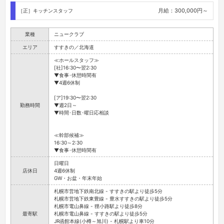
月給：300,000円～
［正］キッチンスタッフ
業種
ニュークラブ
エリア
すすきの／北海道
≪ホールスタッフ≫
[社]16:30〜翌2:30
▼食事･休憩時間有
▼4週6休制
[ア]19:30〜翌2:30
勤務時間
▼週2日～
▼時間･日数･曜日応相談
≪幹部候補≫
16:30～2:30
▼食事･休憩時間有
日曜日
店休日
4週6休制
GW・お盆・年末年始
札幌市営地下鉄南北線 - すすきの駅より徒歩5分
札幌市営地下鉄東豊線 - 豊水すすきの駅より徒歩5分
札幌市電山鼻線 - 狸小路駅より徒歩8分
最寄駅
札幌市電山鼻線 - すすきの駅より徒歩5分
JR函館本線(小樽～旭川) - 札幌駅より車10分