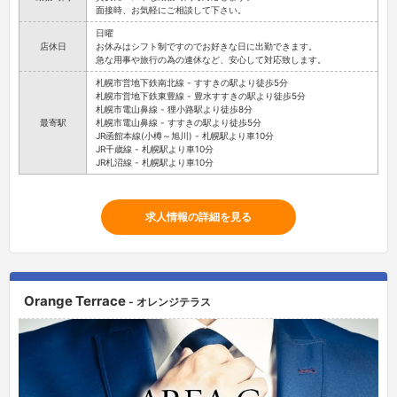
面接時、お気軽にご相談して下さい。
日曜
店休日
お休みはシフト制ですのでお好きな日に出勤できます。
急な用事や旅行の為の連休など、安心して対応致します。
札幌市営地下鉄南北線 - すすきの駅より徒歩5分
札幌市営地下鉄東豊線 - 豊水すすきの駅より徒歩5分
札幌市電山鼻線 - 狸小路駅より徒歩8分
最寄駅
札幌市電山鼻線 - すすきの駅より徒歩5分
JR函館本線(小樽～旭川) - 札幌駅より車10分
JR千歳線 - 札幌駅より車10分
JR札沼線 - 札幌駅より車10分
求人情報の詳細を見る
Orange Terrace
- オレンジテラス