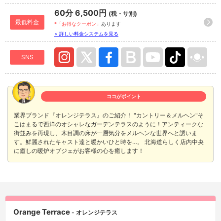
60分 6,500円
(税・サ別)
最低料金
*「お得なクーポン」
あります
> 詳しい料金システムを見る
SNS
ココがポイント
業界ブランド『オレンジテラス』のご紹介！ "カントリー＆メルヘン"そ
こはまるで西洋のオシャレなガーデンテラスのように！アンティークな
街並みを再現し、木目調の床が一層気分をメルヘンな世界へと誘いま
す。鮮麗されたキャスト達と暖かいひと時を…。 北海道らしく店内中央
に癒しの暖炉オブジェがお客様の心を癒します！
Orange Terrace
- オレンジテラス