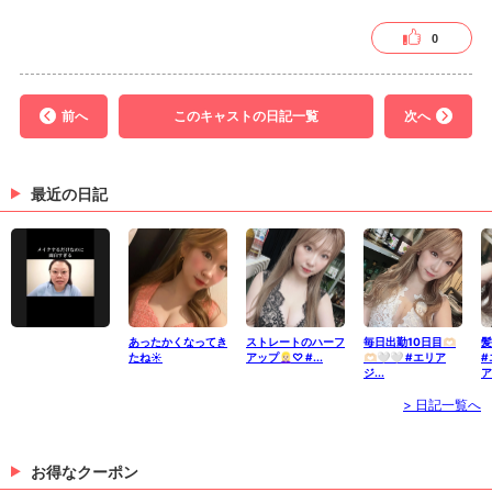
0
前へ
このキャストの日記一覧
次へ
最近の日記
あったかくなってき
ストレートのハーフ
毎日出勤10日目🫶🏻
髪
たね☀️
アップ👱🏻‍♀️♡ #...
🫶🏻🤍🤍 #エリア
#
ジ...
ア
> 日記一覧へ
お得なクーポン