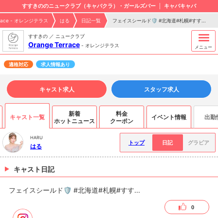
すすきののニュークラブ（キャバクラ）・ガールズバー
キャバキャバ
errace - オレンジテラス
はる
日記一覧
フェイスシールド🛡 #北海道#札幌#すす...
すすきの ／ ニュークラブ
Orange Terrace
-
オレンジテラス
メニュー
適格対応
求人情報あり
キャスト求人
スタッフ求人
新着
料金
キャスト一覧
イベント情報
出勤
ホットニュース
クーポン
HARU
トップ
日記
グラビア
はる
キャスト日記
フェイスシールド🛡 #北海道#札幌#すす...
0