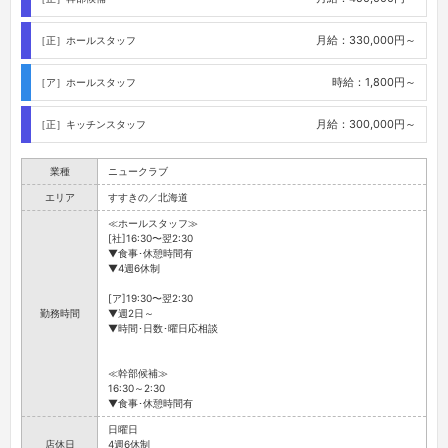
月給：330,000円～
［正］ホールスタッフ
時給：1,800円～
［ア］ホールスタッフ
月給：300,000円～
［正］キッチンスタッフ
業種
ニュークラブ
エリア
すすきの／北海道
≪ホールスタッフ≫
[社]16:30〜翌2:30
▼食事･休憩時間有
▼4週6休制
[ア]19:30〜翌2:30
勤務時間
▼週2日～
▼時間･日数･曜日応相談
≪幹部候補≫
16:30～2:30
▼食事･休憩時間有
日曜日
店休日
4週6休制