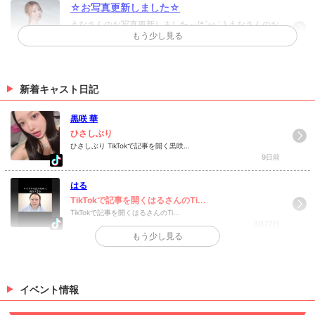
☆お写真更新しました☆
えなさんのお写真更新しました～(*´ω｀) えなさんのお
もう少し見る
写真はコチラから！
（06/19 17:00）
☆お写真更新しました☆
新着キャスト日記
まひろさんのお写真更新しました(*´ω｀) まひろさんの
お写真はコチラから！
黒咲 華
（06/10 17:00）
ひさしぶり
ひさしぶり TikTokで記事を開く黒咲...
>
ホットニュース一覧を見る
9日前
はる
TikTokで記事を開くはるさんのTi...
TikTokで記事を開くはるさんのTi...
3月27日
もう少し見る
>
日記一覧を見る
イベント情報