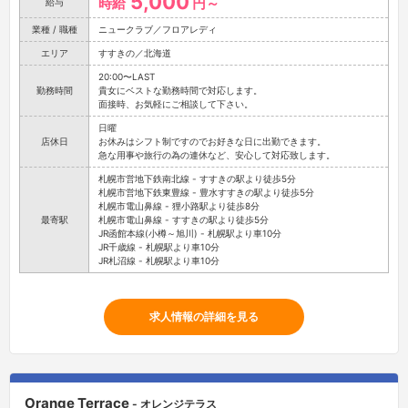
5,000
時給
円～
給与
業種 / 職種
ニュークラブ／フロアレディ
エリア
すすきの／北海道
20:00〜LAST
勤務時間
貴女にベストな勤務時間で対応します。
面接時、お気軽にご相談して下さい。
日曜
店休日
お休みはシフト制ですのでお好きな日に出勤できます。
急な用事や旅行の為の連休など、安心して対応致します。
札幌市営地下鉄南北線 - すすきの駅より徒歩5分
札幌市営地下鉄東豊線 - 豊水すすきの駅より徒歩5分
札幌市電山鼻線 - 狸小路駅より徒歩8分
最寄駅
札幌市電山鼻線 - すすきの駅より徒歩5分
JR函館本線(小樽～旭川) - 札幌駅より車10分
JR千歳線 - 札幌駅より車10分
JR札沼線 - 札幌駅より車10分
求人情報の詳細を見る
Orange Terrace
- オレンジテラス