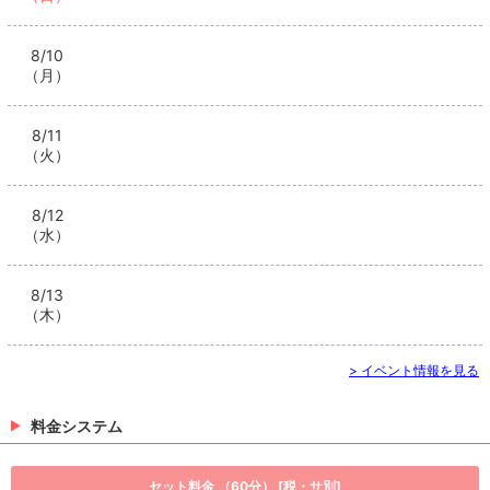
8/10
（月）
8/11
（火）
8/12
（水）
8/13
（木）
> イベント情報を見る
料金システム
セット料金 （60分） [税・サ別]