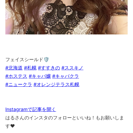
フェイスシールド🛡
#北海道
#札幌
#すすきの
#ススキノ
#ホステス
#キャバ嬢
#キャバクラ
#ニュークラ
#オレンジテラス札幌
Instagramで記事を開く
はるさんのインスタのフォローといいね！もお願いしま
す❤︎