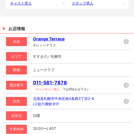
キャスト求人
スタッフ求人
お店情報
Orange Terrace
店名
オレンジテラス
エリア
すすきの／札幌市
業種
ニュークラブ
011-561-7878
電話番号
「キャバキャバ見た」
でお問合わせ下さい
北海道札幌市中央区南4条西3丁目2-6
住所
LC拾六番館 B1F
店休日
日曜
20:00〜LAST
営業時間