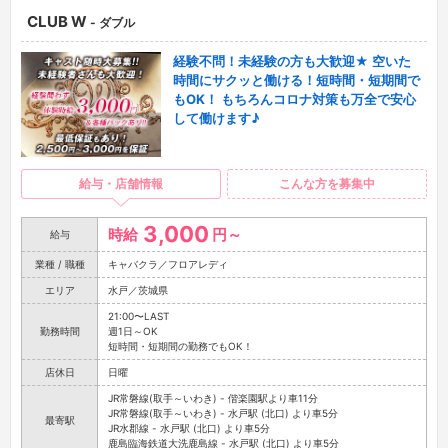
CLUB W
- ダブル
経験不問！未経験の方も大歓迎★ 空いた
時間にサクッと働ける！短時間・短期間で
もOK！ もちろんコロナ対策も万全で安心
して働けます♪
給与・店舗情報
こんな方を募集中
3,000
時給
円～
給与
業種 / 職種
キャバクラ／フロアレディ
エリア
水戸／茨城県
21:00〜LAST
勤務時間
週1日～OK
短時間・短期間の勤務でもOK！
店休日
日曜
JR常磐線(取手～いわき) - 偕楽園駅より車11分
JR常磐線(取手～いわき) - 水戸駅 (北口) より車5分
最寄駅
JR水郡線 - 水戸駅 (北口) より車5分
鹿島臨海鉄道大洗鹿島線 - 水戸駅 (北口) より車5分