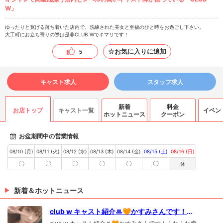
W」
ゆったりと寛げる落ち着いた店内で、洗練された美女と至福のひと時をお過ごし下さい。
大工町にお立ち寄りの際は是非CLUB Wでキマリです！
☆お気に入りに追加
5
キャスト求人
スタッフ求人
新着
料金
お店トップ
キャスト一覧
イベン
ホットニュース
クーポン
お盆期間中の営業情報
08/10 (月)
08/11 (火)
08/12 (水)
08/13 (木)
08/14 (金)
08/15 (土)
08/16 (日)
〇
〇
〇
〇
〇
〇
休
新着＆ホットニュース
club w キャスト紹介ꔛ🧡かすみさんです！ふ
わふわ癒し系のダイナマイトボディ...