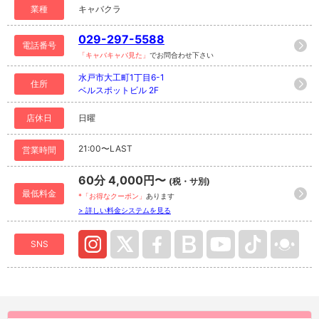
業種
キャバクラ
029-297-5588
電話番号
「キャバキャバ見た」
でお問合わせ下さい
水戸市大工町1丁目6-1
住所
ベルスポットビル 2F
店休日
日曜
21:00〜LAST
営業時間
60分 4,000円〜
(税・サ別)
最低料金
*「お得なクーポン」
あります
> 詳しい料金システムを見る
SNS