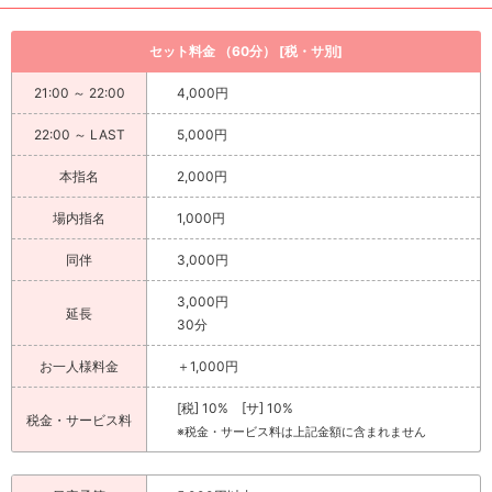
セット料金 （60分） [税・サ別]
21:00 ～ 22:00
4,000円
22:00 ～ LAST
5,000円
本指名
2,000円
場内指名
1,000円
同伴
3,000円
3,000円
延長
30分
お一人様料金
＋1,000円
[税] 10% [サ] 10%
税金・サービス料
※税金・サービス料は上記金額に含まれません