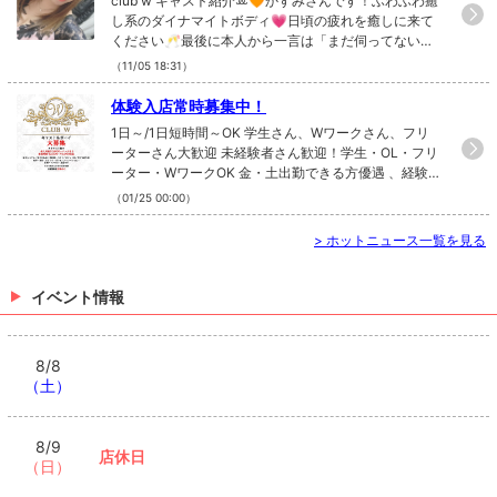
club w キャスト紹介ꔛ🧡かすみさんです！ふわふわ癒
し系のダイナマイトボディ💗日頃の疲れを癒しに来て
ください🥂最後に本人から一言は「まだ伺ってないの
で後から更新します🤣」#大工町 #キャバクラ #キャ
（11/05 18:31）
バ #キャスト #紹介 #女の子 #シャンパン #ベルスポッ
トビル #2階 #ダイナマイトボディ #癒し系
体験入店常時募集中！
1日～/1日短時間～OK 学生さん、Wワークさん、フリ
ーターさん大歓迎 未経験者さん歓迎！学生・OL・フリ
ーター・WワークOK 金・土出勤できる方優遇 、経験者
優遇 初心者大歓迎 友達同士大歓迎 です。お酒が飲めな
（01/25 00:00）
くてもOK です。キャバクラに興味がある方、やってみ
たい方、稼ぎたい方ご連絡お待ちしてます😚
>
ホットニュース一覧を見る
イベント情報
8/8
（土）
8/9
店休日
（日）