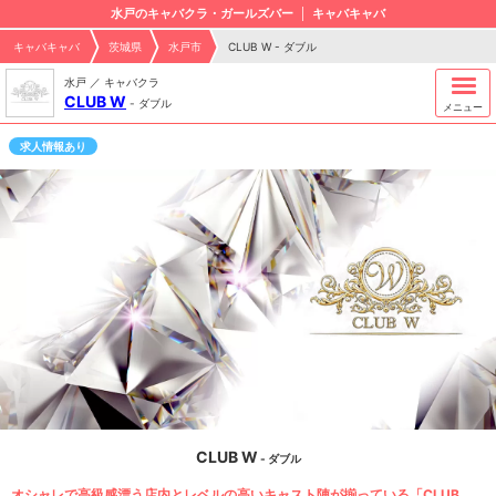
水戸のキャバクラ・ガールズバー
キャバキャバ
キャバキャバ
茨城県
水戸市
CLUB W - ダブル
水戸 ／ キャバクラ
CLUB W
-
ダブル
メニュー
求人情報あり
CLUB W
- ダブル
オシャレで高級感漂う店内とレベルの高いキャスト陣が揃っている「CLUB