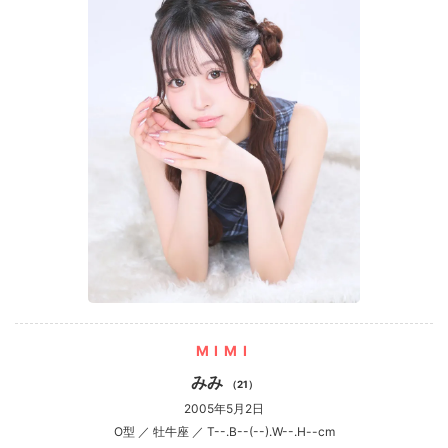
MIMI
みみ
（21）
2005年5月2日
O型 ／ 牡牛座 ／ T--.B--(--).W--.H--cm