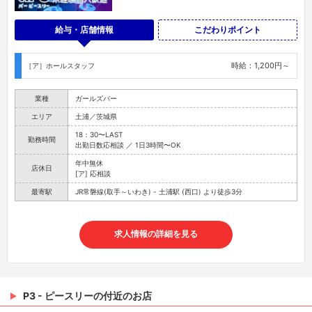
給与・店舗情報
こだわりポイント
時給：1,200円～
［ア］ホールスタッフ
業種
ガールズバー
エリア
土浦／茨城県
18：30〜LAST
勤務時間
出勤⽇数応相談 ／ 1⽇3時間〜OK
年中無休
店休日
[ア] 応相談
最寄駅
JR常磐線(取手～いわき) - 土浦駅 (西口) より徒歩3分
求人情報の詳細を見る
P3 - ピースリーの付近のお店