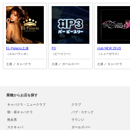
EL-Palacio土浦
P3
club NEW ZEUS
（エルパラシオ）
（ピースリー）
（ニューゼウス）
土浦 ／ キャバクラ
土浦 ／ ガールズバー
土浦 ／ キャバクラ
業種からお店を探す
キャバクラ・ニュークラブ
クラブ
朝・昼キャバクラ
パブ・スナック
熟女系
ラウンジ
スナキャバ
ガールズバー