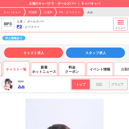
土浦のキャバクラ・ガールズバー
キャバキャバ
キャバキャバ
茨城県
土浦市
P3 - ピースリー
みみ
土浦 ／ ガールズバー
P3
-
ピースリー
メニュー
求人情報あり
キャスト求人
スタッフ求人
新着
料金
キャスト一覧
イベント情報
出勤
ホットニュース
クーポン
MIMI
トップ
日記
グラビア
みみ