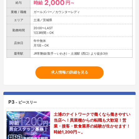
2,000
時給
円～
給与
業種 / 職種
ガールズバー／カウンターレディ
エリア
土浦／茨城県
20:00〜LAST
勤務時間
1日3時間～OK
年中無休
店休日
月1回～OK
最寄駅
JR常磐線(取手～いわき) - 土浦駅 (西口) より徒歩3分
求人情報の詳細を見る
P3
- ピースリー
土浦のナイトワークで働くなら働きやすい
当店へ！異業種からの転職も大歓迎！営
業・接客・飲食業界の経験が生かせます！
時給1,200円～。