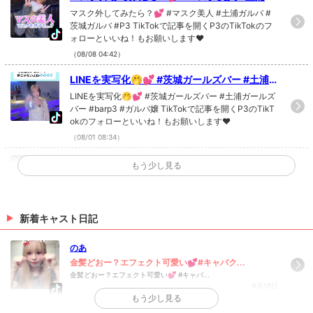
ルバ #茨城ガルバ #P3
マスク外してみたら？💕 #マスク美人 #土浦ガルバ #
茨城ガルバ #P3 TikTokで記事を開くP3のTikTokのフ
ォローといいね！もお願いします❤
（08/08 04:42）
LINEを実写化🤭💕 #茨城ガールズバー #土浦
ガールズバー #barp3 #ガルバ嬢
LINEを実写化🤭💕 #茨城ガールズバー #土浦ガールズ
バー #barp3 #ガルバ嬢 TikTokで記事を開くP3のTikT
okのフォローといいね！もお願いします❤
（08/01 08:34）
最後に本音が...😅 #茨城ガールズバー #土浦ガ
もう少し見る
ールズバー #barp3 #ガルバ嬢
最後に本音が...😅 #茨城ガールズバー #土浦ガールズバ
ー #barp3 #ガルバ嬢 TikTokで記事を開くP3のTikTok
のフォローといいね！もお願いします❤
新着キャスト日記
（07/28 20:57）
何回もすいません🐱💕 #茨城ガールズバー #土
のあ
浦ガールズバー #barp3 #ガルバ嬢
何回もすいません🐱💕 #茨城ガールズバー #土浦ガー
金髪どおー？エフェクト可愛い💕#キャバク...
ルズバー #barp3 #ガルバ嬢 TikTokで記事を開くP3の
金髪どおー？エフェクト可愛い💕 #キャバ...
6月18日
TikTokのフォローといいね！もお願いします❤
もう少し見る
（07/25 20:55）