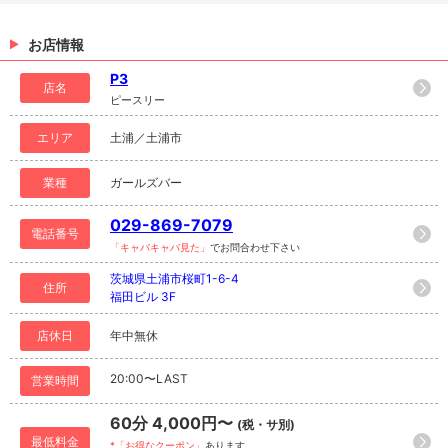
お店情報
P3
店名
ピースリー
エリア
土浦／土浦市
業種
ガールズバー
029-869-7079
電話番号
「キャバキャバ見た」
でお問合わせ下さい
茨城県土浦市桜町1-6-4
住所
福田ビル 3F
店休日
年中無休
20:00〜LAST
営業時間
60分 4,000円〜
(税・サ別)
最低料金
*「お得なクーポン」
あります