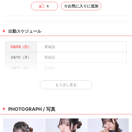
☆お気に入りに追加
5
出勤スケジュール
08/09（日）
要確認
08/10（月）
要確認
08/11（火）
要確認
08/12（水）
要確認
もう少し見る
08/13（木）
要確認
08/14（金）
要確認
PHOTOGRAPH / 写真
08/15（土）
要確認
※情報はあくまで予定でキャストまたは出勤情報は一部です。詳細はお店にお問い合わせく
ださい。