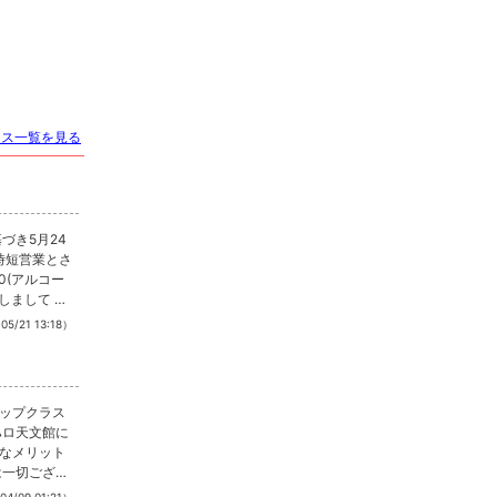
ース一覧を見る
づき5月24
制時短営業とさ
0(アルコー
しまして 期
いただきま
05/21 13:18）
ます。 会話
い致しま
拡大を防ぐ
し上げま
ップクラス
ハロ天文館に
なメリット
は一切ござい
を実現してお