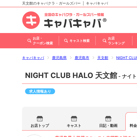
天文館のキャバクラ・ガールズバー
キャバキャバ
北海道
東北
関東
甲信越・北陸
東海
関西
中国
四国
九州・沖縄
お店・
お店
キャスト検索
クーポン検索
ランキング
キャバキャバ
鹿児島県
鹿児島市
天文館
NIGHT C
NIGHT CLUB HALO 天文館
- ナイ
求人情報あり
お店トップ
キャスト
日記・動画
料金