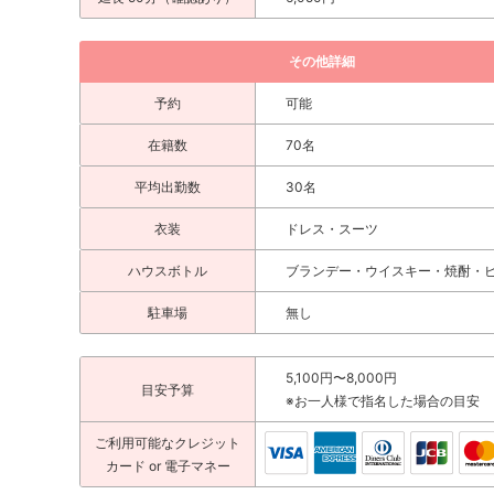
その他詳細
予約
可能
在籍数
70名
平均出勤数
30名
衣装
ドレス・スーツ
ハウスボトル
ブランデー・ウイスキー・焼酎・
駐車場
無し
5,100円〜8,000円
目安予算
※お一人様で指名した場合の目安
ご利用可能な
クレジット
カード
or 電子マネー