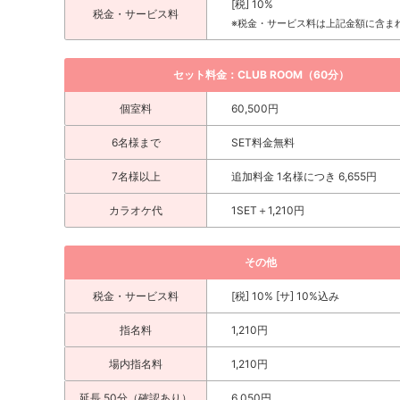
[税] 10%
税金・サービス料
※税金・サービス料は上記金額に含ま
セット料金：CLUB ROOM（60分）
個室料
60,500円
6名様まで
SET料金無料
7名様以上
追加料金 1名様につき 6,655円
カラオケ代
1SET＋1,210円
その他
税金・サービス料
[税] 10% [サ] 10%込み
指名料
1,210円
場内指名料
1,210円
延長 50分（確認あり）
6,050円