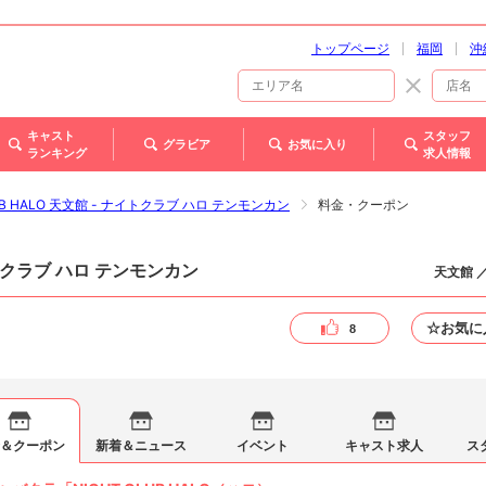
トップページ
福岡
沖
キャスト
スタッフ
グラビア
お気に入り
ランキング
求人情報
LUB HALO 天文館 - ナイトクラブ ハロ テンモンカン
料金・クーポン
トクラブ ハロ テンモンカン
天文館 
☆お気に
8
＆クーポン
新着＆ニュース
イベント
キャスト求人
ス