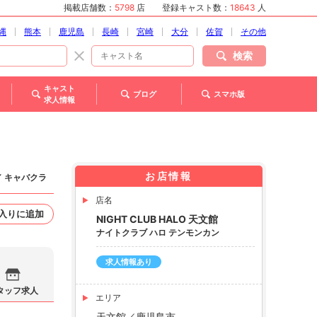
掲載店舗数：
5798
店
登録キャスト数：
18643
人
縄
熊本
鹿児島
長崎
宮崎
大分
佐賀
その他
検索
キャスト
ブログ
スマホ版
求人情報
お店情報
／ キャバクラ
店名
入りに追加
NIGHT CLUB HALO 天文館
ナイトクラブ ハロ テンモンカン
求人情報あり
タッフ求人
エリア
天文館／鹿児島市