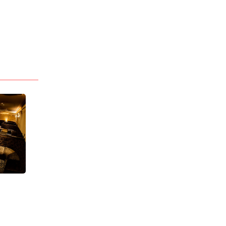
業種
キャバクラ
電話番号
099-216-6004
「キャバキャバ見た」
でお問合わせ下さい
最低料金
50分 5,445円〜
(税・サ込)
*「お得なクーポン」
あります
> 詳しい料金システムを見る