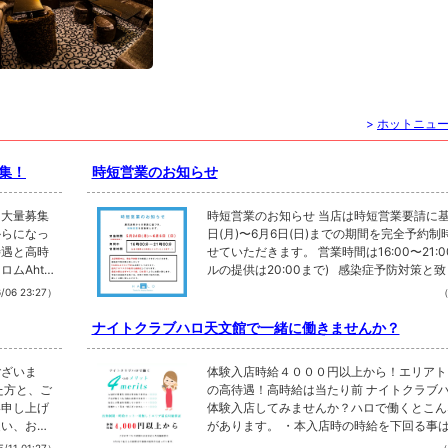
>
ホットニュ
集！
時短営業のお知らせ
フ大量募集
時短営業のお知らせ 当店は時短営業要請に基
からになっ
日(月)〜6月6日(日)までの期間を完全予約
待遇と高時
せていただきます。 営業時間は16:00〜21:0
ムAhttp
ルの提供は20:00まで) 感染症予防対策と致
/RQY0087
間中、5名様以上でのご予約はお断りさせて
/06 23:27）
（
直通番号やLI
す。 店内ではマスクの着用を義務化しており
ちしており
の際は必ずマスクで鼻、口を覆うようにお願
ナイトクラブハロ天文館で一緒に働きませんか？
 : 2017
す。 大変恐縮ではございますが今後の感染
からID検
為、何卒ご理解ご協力の程、宜しくお願い申
ございま
体験入店時給４０００円以上から！エリアト
す。
た方と、ご
の高待遇！高時給は当たり前 ナイトクラブ
い申し上げ
体験入店してみませんか？ハロで働くとこん
従い、お客
があります。 ・本入店時の時給を下回る事
 ５月10
ません。 ・圧倒的な在籍数で完全自由出勤