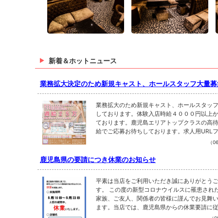
新着＆ホットニュース
業務拡大決定のため新規キャスト、ホールスタッフ大量募
業務拡大のため新規キャスト、ホールスタッ
しております。体験入店時給４０００円以上
ております。鹿児島エリアトップクラスの高
給でご応募お待ちしております。求人用URLフロ
s://www.froma.com/detail/clc_3956130001
（06
05M/?list_via_ctgry_cd=01その他、担当者
NE、インスタグラムDMからのご応募もお待
鹿児島県の要請につき休業のお知らせ
ます。担当者直通番号 : 070-8433-5096LINE ID
halo ※IDで検索出来ない場合は上記担当者番号
平素は当店をご利用いただき誠にありがとう
索をお願い致します。
す。 この度の新型コロナウイルスに罹患され
家族、ご友人、関係者の皆様に謹んでお見舞
ます。当店では、鹿児島県からの休業要請に
様やスタッフの安全確保、感染防止に努めるため