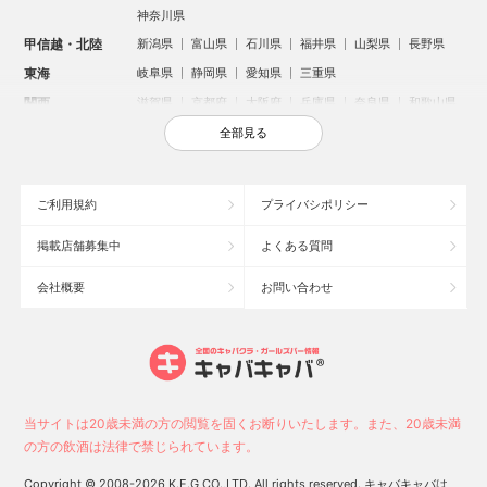
神奈川県
甲信越・北陸
新潟県
富山県
石川県
福井県
山梨県
長野県
東海
岐阜県
静岡県
愛知県
三重県
関西
滋賀県
京都府
大阪府
兵庫県
奈良県
和歌山県
中国
鳥取県
島根県
岡山県
広島県
山口県
全部見る
四国
徳島県
香川県
愛媛県
高知県
九州・沖縄
福岡県
佐賀県
長崎県
熊本県
大分県
宮崎県
ご利用規約
プライバシポリシー
鹿児島県
沖縄県
掲載店舗募集中
よくある質問
人気のエリアからお店を探す
会社概要
お問い合わせ
新宿のキャバクラ
歌舞伎町のキャバクラ
北新地のキャバクラ
札幌市のキャバクラ
すすきののキャバクラ
池袋のキャバクラ
ミナミのキャバクラ
大宮のキャバクラ
新潟市のキャバクラ
池袋駅（西口）のキャバクラ
池袋駅（東口）のキャバクラ
六本木のキャバクラ
福岡市のキャバクラ
高崎市のキャバクラ
当サイトは20歳未満の方の閲覧を固くお断りいたします。また、20歳未満
中洲のキャバクラ
宇都宮市のキャバクラ
函館市のキャバクラ
の方の飲酒は法律で禁じられています。
上野のキャバクラ
新潟駅前のキャバクラ
熊谷市のキャバクラ
Copyright © 2008-2026 K.E.G CO.,LTD. All rights reserved. キャバキャバは、