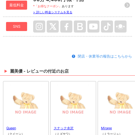
最低料金
*「お得なクーポン」
あります
> 詳しい料金システムを見る
SNS
閉店・休業等の報告はこちらから
麗美優 - レビューの付近のお店
Queen
スナック水沢
Mirage
（クイーン）
（ミズサワ）
（ミラージュ）