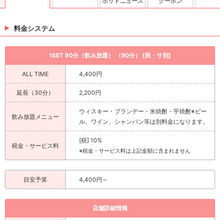
ホットニュース
クーポン
料金システム
1SET 90分（飲み放題） （90分） [税・サ別]
ALL TIME
4,400円
延長（30分）
2,200円
ウィスキー・ブランデー・米焼酎・芋焼酎※ビー
飲み放題メニュー
ル、ワイン、シャンパン等は別料金になります。
[税] 10%
税金・サービス料
※税金・サービス料は上記金額に含まれません
目安予算
4,400円～
店舗詳細情報