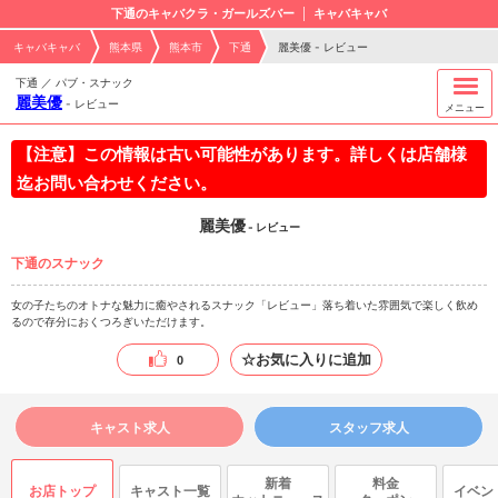
下通のキャバクラ・ガールズバー
キャバキャバ
キャバキャバ
熊本県
熊本市
下通
麗美優 - レビュー
下通 ／ パブ・スナック
麗美優
-
レビュー
メニュー
【注意】この情報は古い可能性があります。詳しくは店舗様
迄お問い合わせください。
麗美優
- レビュー
下通のスナック
女の子たちのオトナな魅力に癒やされるスナック「レビュー」落ち着いた雰囲気で楽しく飲め
るので存分におくつろぎいただけます。
☆お気に入りに追加
0
キャスト求人
スタッフ求人
新着
料金
お店トップ
キャスト一覧
イベン