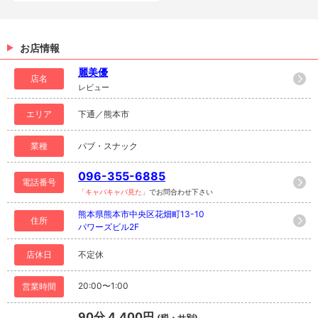
お店情報
麗美優
店名
レビュー
エリア
下通／熊本市
業種
パブ・スナック
096-355-6885
電話番号
「キャバキャバ見た」
でお問合わせ下さい
熊本県熊本市中央区花畑町13-10
住所
パワーズビル2F
店休日
不定休
20:00〜1:00
営業時間
90分 4,400円
(税・サ別)