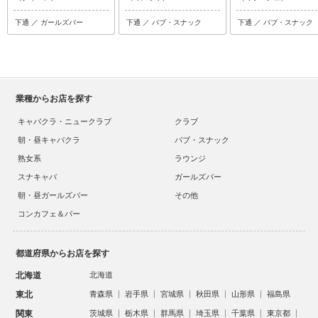
下通 ／ ガールズバー
下通 ／ パブ・スナック
下通 ／ パブ・スナック
業種からお店を探す
キャバクラ・ニュークラブ
クラブ
朝・昼キャバクラ
パブ・スナック
熟女系
ラウンジ
スナキャバ
ガールズバー
朝・昼ガールズバー
その他
コンカフェ＆バー
都道府県からお店を探す
北海道
北海道
東北
青森県
岩手県
宮城県
秋田県
山形県
福島県
関東
茨城県
栃木県
群馬県
埼玉県
千葉県
東京都